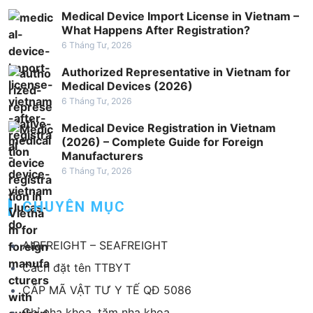
Medical Device Import License in Vietnam –
What Happens After Registration?
6 Tháng Tư, 2026
Authorized Representative in Vietnam for
Medical Devices (2026)
6 Tháng Tư, 2026
Medical Device Registration in Vietnam
(2026) – Complete Guide for Foreign
Manufacturers
6 Tháng Tư, 2026
CHUYÊN MỤC
AIRFREIGHT – SEAFREIGHT
Cách đặt tên TTBYT
CẤP MÃ VẬT TƯ Y TẾ QĐ 5086
Chỉ nha khoa, tăm nha khoa