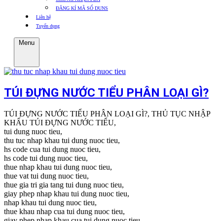
ĐĂNG KÍ MÃ SỐ DUNS
Liên hệ
Tuyển dụng
Menu
TÚI ĐỰNG NƯỚC TIỂU PHÂN LOẠI GÌ?
TÚI ĐỰNG NƯỚC TIỂU PHÂN LOẠI GÌ?, THỦ TỤC NHẬP
KHẨU TÚI ĐỰNG NƯỚC TIỂU,
tui dung nuoc tieu,
thu tuc nhap khau tui dung nuoc tieu,
hs code cua tui dung nuoc tieu,
hs code tui dung nuoc tieu,
thue nhap khau tui dung nuoc tieu,
thue vat tui dung nuoc tieu,
thue gia tri gia tang tui dung nuoc tieu,
giay phep nhap khau tui dung nuoc tieu,
nhap khau tui dung nuoc tieu,
thue khau nhap cua tui dung nuoc tieu,
giay phep nhap khau cua tui dung nuoc tieu,