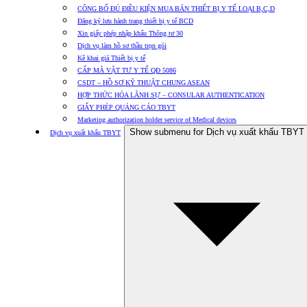
CÔNG BỐ ĐỦ ĐIỀU KIỆN MUA BÁN THIẾT BỊ Y TẾ LOẠI B,C,D
Đăng ký lưu hành trang thiết bị y tế BCD
Xin giấy phép nhập khẩu Thông tư 30
Dịch vụ làm hồ sơ thầu trọn gói
Kê khai giá Thiết bị y tế
CẤP MÃ VẬT TƯ Y TẾ QĐ 5086
CSDT – HỒ SƠ KỸ THUẬT CHUNG ASEAN
HỢP THỨC HÓA LÃNH SỰ – CONSULAR AUTHENTICATION
GIẤY PHÉP QUẢNG CÁO TBYT
Marketing authorization holder service of Medical devices
Show submenu for Dịch vụ xuất khẩu TBYT
Dịch vụ xuất khẩu TBYT