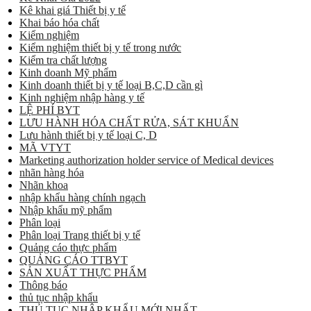
Kê khai giá Thiết bị y tế
Khai báo hóa chất
Kiểm nghiệm
Kiểm nghiệm thiết bị y tế trong nước
Kiểm tra chất lượng
Kinh doanh Mỹ phẩm
Kinh doanh thiết bị y tế loại B,C,D cần gì
Kinh nghiệm nhập hàng y tế
LỆ PHÍ BYT
LƯU HÀNH HÓA CHẤT RỬA, SÁT KHUẨN
Lưu hành thiết bị y tế loại C, D
MÃ VTYT
Marketing authorization holder service of Medical devices
nhãn hàng hóa
Nhãn khoa
nhập khẩu hàng chính ngạch
Nhập khẩu mỹ phẩm
Phân loại
Phân loại Trang thiết bị y tế
Quảng cáo thực phẩm
QUẢNG CÁO TTBYT
SẢN XUẤT THỰC PHẨM
Thông báo
thủ tục nhập khẩu
THỦ TỤC NHẬP KHẨU MỚI NHẤT