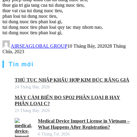
thue gia tri gia tang cua tui dung nuoc tieu,
thue vat cua tui dung nuoc tieu,
phan loai tui dung nuoc tieu,
tui dung nuoc tieu phan loai gi,
tui dung nuoc tieu phan loai quy tac may nhom nao,
tui dung nuoc tieu phan loai gì,
AIRSEAGLOBAL GROUP
10 Tháng Bảy, 2020
28 Tháng
Chín, 2023
Tin mới
THỦ TỤC NHẬP KHẨU HỢP KIM ĐÚC RĂNG GIẢ
24 Tháng Bảy, 2026
MÁY CẢM BIẾN ĐO SPO2 PHÂN LOẠI B HAY
PHÂN LOẠI C?
23 Tháng Bảy, 2026
Medical Device Import License in Vietnam –
What Happens After Registration?
6 Tháng Tư, 2026