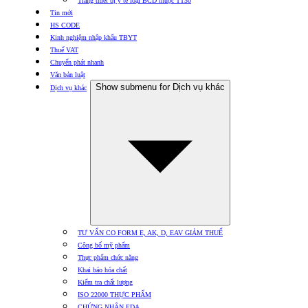
Trang thiết bị y tế loại BCD thuộc TT30
Tin mới
HS CODE
Kinh nghiệm nhập khẩu TBYT
Thuế VAT
Chuyển phát nhanh
Văn bản luật
Show submenu for Dịch vụ khác
Dịch vụ khác
TƯ VẤN CO FORM E, AK, D, EAV GIẢM THUẾ
Công bố mỹ phẩm
Thực phẩm chức năng
Khai báo hóa chất
Kiểm tra chất lượng
ISO 22000 THỰC PHẨM
CHỨNG NHẬN FDA