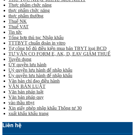
Thực phẩm chức năng
thực phẩm chức năng
thực phẩm thường
Thuế NK
Thuế VAT
Tin tức
Tổng hợp thủ tục Nhập khẩu
TTTBYT chuẩn đoán in vitro
Tự công bố đủ điều kiện mua bán TBYT loại BCD
TƯ VẤN CO FORM E, AK, D, EAV GIẢM THUẾ
Tuyển dụng
ỦY quyền lưu hành
Uỷ quyền lưu hành để nhập khẩu
Ủy quyền lưu hành để nhập khẩu
Văn bản chỉ đạo điều hành
VĂN BẢN LUẬT
Văn bản pháp luật
Văn bản pháp quy
vào thầu ttbyt
Xin giấy phép nhập khẩu Thông tư 30
xuất khẩu khẩu trang
Liên hệ