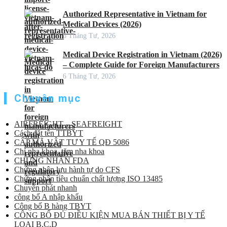
Authorized Representative in Vietnam for
Medical Devices (2026)
6 Tháng Tư, 2026
Medical Device Registration in Vietnam (2026)
– Complete Guide for Foreign Manufacturers
6 Tháng Tư, 2026
Chuyên mục
AIRFREIGHT – SEAFREIGHT
Cách đặt tên TTBYT
CẤP MÃ VẬT TƯ Y TẾ QĐ 5086
Chỉ nha khoa, tăm nha khoa
CHỨNG NHẬN FDA
Chứng nhận lưu hành tự do CFS
Chứng nhận tiêu chuẩn chất lượng ISO 13485
Chuyển phát nhanh
công bố A nhập khẩu
Công bố B hàng TBYT
CÔNG BỐ ĐỦ ĐIỀU KIỆN MUA BÁN THIẾT BỊ Y TẾ
LOẠI B,C,D