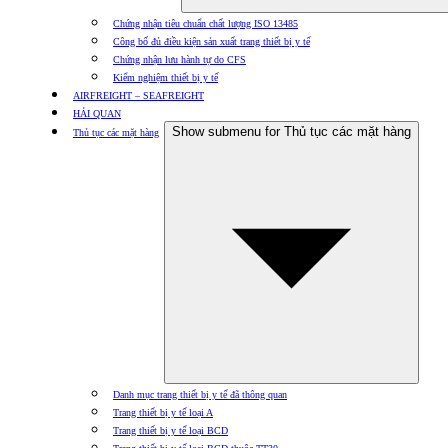
Chứng nhận tiêu chuẩn chất lượng ISO 13485
Công bố đủ điều kiện sản xuất trang thiết bị y tế
Chứng nhận lưu hành tự do CFS
Kiểm nghiệm thiết bị y tế
AIRFREIGHT – SEAFREIGHT
HẢI QUAN
Show submenu for Thủ tục các mặt hàng
Thủ tục các mặt hàng
Danh mục trang thiết bị y tế đã thông quan
Trang thiết bị y tế loại A
Trang thiết bị y tế loại BCD