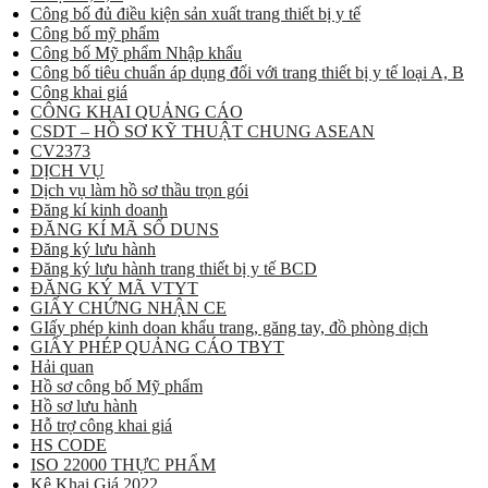
Công bố đủ điều kiện sản xuất trang thiết bị y tế
Công bố mỹ phẩm
Công bố Mỹ phẩm Nhập khẩu
Công bố tiêu chuẩn áp dụng đối với trang thiết bị y tế loại A, B
Công khai giá
CÔNG KHAI QUẢNG CÁO
CSDT – HỒ SƠ KỸ THUẬT CHUNG ASEAN
CV2373
DỊCH VỤ
Dịch vụ làm hồ sơ thầu trọn gói
Đăng kí kinh doanh
ĐĂNG KÍ MÃ SỐ DUNS
Đăng ký lưu hành
Đăng ký lưu hành trang thiết bị y tế BCD
ĐĂNG KÝ MÃ VTYT
GIẤY CHỨNG NHẬN CE
GIấy phép kinh doan khẩu trang, găng tay, đồ phòng dịch
GIẤY PHÉP QUẢNG CÁO TBYT
Hải quan
Hồ sơ công bố Mỹ phẩm
Hồ sơ lưu hành
Hỗ trợ công khai giá
HS CODE
ISO 22000 THỰC PHẨM
Kê Khai Giá 2022