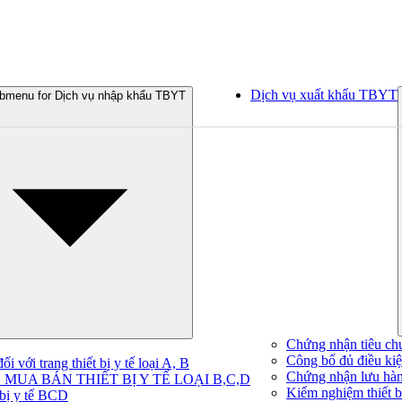
Dịch vụ xuất khẩu TBYT
bmenu for Dịch vụ nhập khẩu TBYT
Chứng nhận tiêu ch
Công bố đủ điều kiện
 với trang thiết bị y tế loại A, B
Chứng nhận lưu hà
MUA BÁN THIẾT BỊ Y TẾ LOẠI B,C,D
Kiểm nghiệm thiết bị
 bị y tế BCD