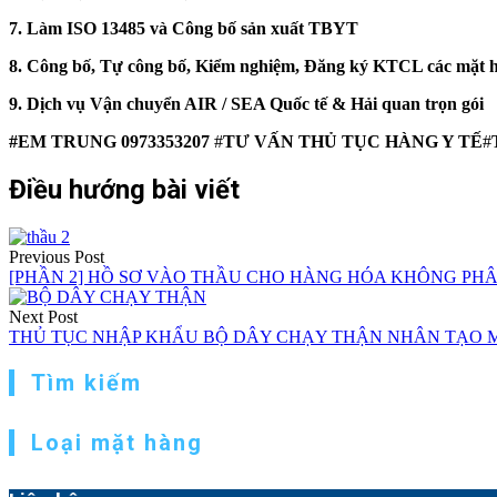
7. Làm ISO 13485 và Công bố sản xuất TBYT
8. Công bố, Tự công bố, Kiểm nghiệm, Đăng ký KTCL các mặt 
9. Dịch vụ Vận chuyển AIR / SEA Quốc tế & Hải quan trọn gói
#EM TRUNG 0973353207
#
TƯ VẤN THỦ TỤC HÀNG Y TẾ
#
Điều hướng bài viết
Previous Post
[PHẦN 2] HỒ SƠ VÀO THẦU CHO HÀNG HÓA KHÔNG PHÂ
Next Post
THỦ TỤC NHẬP KHẨU BỘ DÂY CHẠY THẬN NHÂN TẠO MỚI
Tìm kiếm
Loại mặt hàng