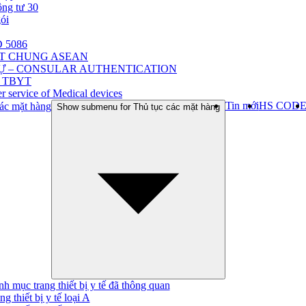
ông tư 30
gói
 5086
ẬT CHUNG ASEAN
Ự – CONSULAR AUTHENTICATION
 TBYT
r service of Medical devices
Tin mới
HS COD
ác mặt hàng
Show submenu for Thủ tục các mặt hàng
h mục trang thiết bị y tế đã thông quan
ng thiết bị y tế loại A