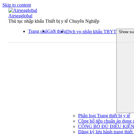
Skip to content
Airseaglobal
Thủ tục nhập khẩu Thiết bị y tế Chuyên Nghiệp
Trang chủ
Giới thiệu
Dịch vụ nhập khẩu TBYT
Show su
Phân loại Trang thiết bị y tế
Công bố tiêu chuẩn áp dụng đối
CÔNG BỐ ĐỦ ĐIỀU KIỆN 
Đăng ký lưu hành trang thiết