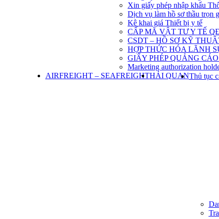
Xin giấy phép nhập khẩu Th
Dịch vụ làm hồ sơ thầu trọn 
Kê khai giá Thiết bị y tế
CẤP MÃ VẬT TƯ Y TẾ QĐ
CSDT – HỒ SƠ KỸ THU
HỢP THỨC HÓA LÃNH S
GIẤY PHÉP QUẢNG CÁO
Marketing authorization holde
AIRFREIGHT – SEAFREIGHT
HẢI QUAN
Thủ tục c
Dan
Tra