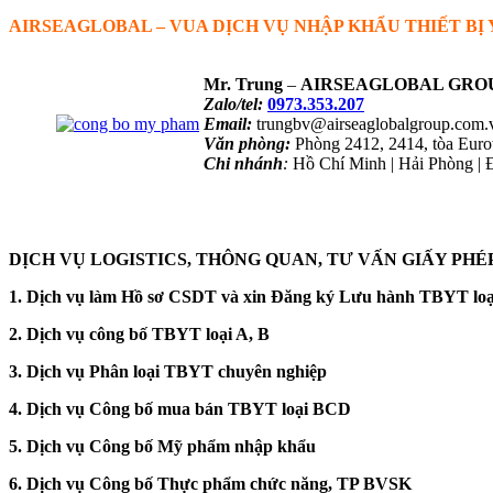
AIRSEAGLOBAL – VUA DỊCH VỤ NHẬP KHẨU THIẾT BỊ 
Mr. Trung
–
AIRSEAGLOBAL GRO
Zalo/tel:
0973.353.207
Email:
trungbv@airseaglobalgroup.com.
Văn phòng:
Phòng 2412, 2414, tòa Eur
Chi nhánh
:
Hồ Chí Minh | Hải Phòng | 
NHẬN TƯ VẤN QUA ZALO
DỊCH VỤ LOGISTICS, THÔNG QUAN, TƯ VẤN GIẤY PHÉ
1. Dịch vụ làm Hồ sơ CSDT và xin Đăng ký Lưu hành TBYT loạ
2. Dịch vụ công bố TBYT loại A, B
3. Dịch vụ Phân loại TBYT chuyên nghiệp
4. Dịch vụ Công bố mua bán TBYT loại BCD
5. Dịch vụ Công bố Mỹ phẩm nhập khẩu
6. Dịch vụ Công bố Thực phẩm chức năng, TP BVSK