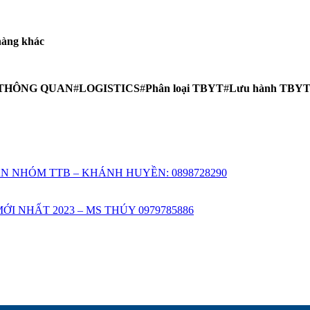
hàng khác
THÔNG QUAN
#
LOGISTICS
#
Phân loại TBYT
#
Lưu hành TBYT 
N NHÓM TTB – KHÁNH HUYỀN: 0898728290
 NHẤT 2023 – MS THÚY 0979785886