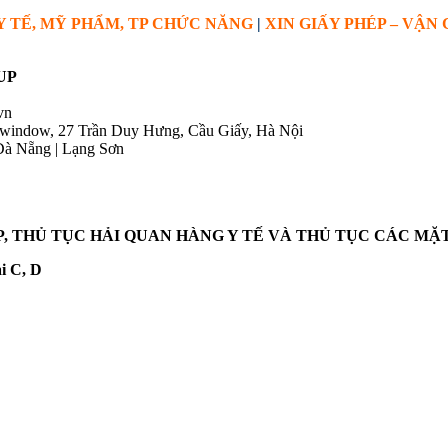
Y TẾ, MỸ PHẨM, TP CHỨC NĂNG
|
XIN GIẤY PHÉP – VẬN
UP
vn
owindow, 27 Trần Duy Hưng, Cầu Giấy, Hà Nội
Đà Nẵng | Lạng Sơn
P, THỦ TỤC HẢI QUAN HÀNG Y TẾ VÀ THỦ TỤC CÁC MẶ
i C, D