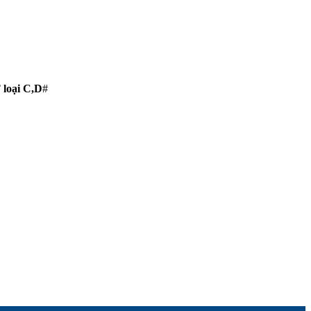
loại C,D
#