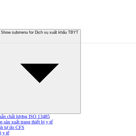
Show submenu for Dịch vụ xuất khẩu TBYT
uẩn chất lượng ISO 13485
 sản xuất trang thiết bị y tế
nh tự do CFS
 y tế