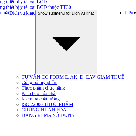
ng thiết bị y tế loại BCD
ng thiết bị y tế loại BCD thuộc TT30
 luật
Liên 
Dịch vụ khác
Show submenu for Dịch vụ khác
TƯ VẤN CO FORM E, AK, D, EAV GIẢM THUẾ
Công bố mỹ phẩm
Thực phẩm chức năng
Khai báo hóa chất
Kiểm tra chất lượng
ISO 22000 THỰC PHẨM
CHỨNG NHẬN FDA
ĐĂNG KÍ MÃ SỐ DUNS