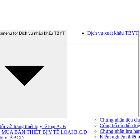
Dịch vụ xuất khẩu TBYT
bmenu for Dịch vụ nhập khẩu TBYT
Chứng nhận tiêu ch
Công bố đủ điều kiện
 với trang thiết bị y tế loại A, B
Chứng nhận lưu hà
MUA BÁN THIẾT BỊ Y TẾ LOẠI B,C,D
Kiểm nghiệm thiết bị
 bị y tế BCD