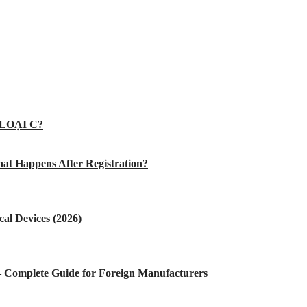
LOẠI C?
at Happens After Registration?
al Devices (2026)
 – Complete Guide for Foreign Manufacturers