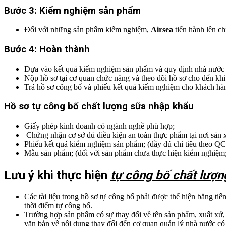
Bước 3: Kiểm nghiệm sản phẩm
Đối với những sản phẩm kiểm nghiệm,
Airsea
tiến hành lên c
Bước 4: Hoàn thành
Dựa vào kết quả kiểm nghiệm sản phẩm và quy định nhà nước
Nộp hồ sơ tại cơ quan chức năng và theo dõi hồ sơ cho đến khi 
Trả hồ sơ công bố và phiếu kết quả kiểm nghiệm cho khách hà
Hồ sơ tự công bố chất lượng sữa nhập khẩu
Giấy phép kinh doanh có ngành nghề phù hợp;
Chứng nhận cơ sở đủ điều kiện an toàn thực phẩm tại nơi sản x
Phiếu kết quả kiểm nghiệm sản phẩm; (đầy đủ chỉ tiêu theo Q
Mẫu sản phẩm; (đối với sản phẩm chưa thực hiện kiểm nghiệm
Lưu ý khi thực hiện
tự công bố chất lượ
Các tài liệu trong hồ sơ tự công bố phải được thể hiện bằng tiế
thời điểm tự công bố.
Trường hợp sản phẩm có sự thay đổi về tên sản phẩm, xuất xứ, 
văn bản về nội dung thay đổi đến cơ quan quản lý nhà nước có