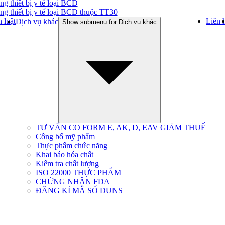
ng thiết bị y tế loại BCD
ng thiết bị y tế loại BCD thuộc TT30
 luật
Liên 
Dịch vụ khác
Show submenu for Dịch vụ khác
TƯ VẤN CO FORM E, AK, D, EAV GIẢM THUẾ
Công bố mỹ phẩm
Thực phẩm chức năng
Khai báo hóa chất
Kiểm tra chất lượng
ISO 22000 THỰC PHẨM
CHỨNG NHẬN FDA
ĐĂNG KÍ MÃ SỐ DUNS