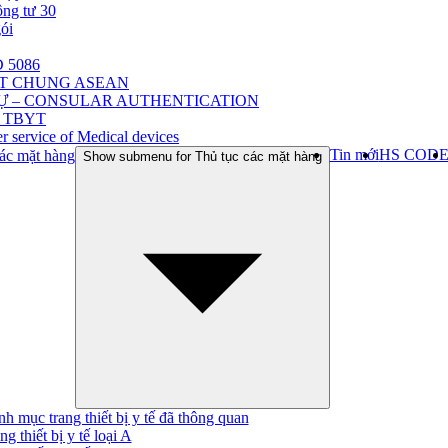
ông tư 30
gói
 5086
ẬT CHUNG ASEAN
Ự – CONSULAR AUTHENTICATION
 TBYT
r service of Medical devices
Tin mới
HS COD
ác mặt hàng
Show submenu for Thủ tục các mặt hàng
h mục trang thiết bị y tế đã thông quan
ng thiết bị y tế loại A