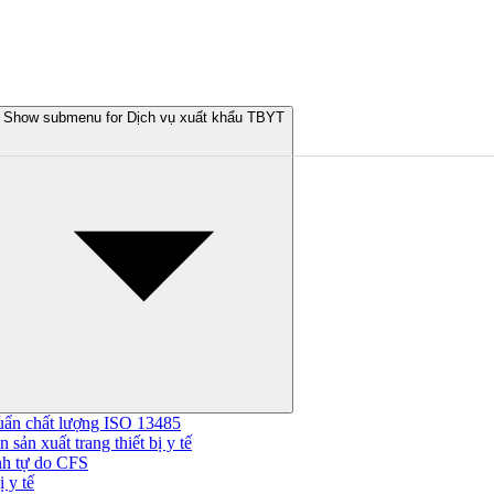
Show submenu for Dịch vụ xuất khẩu TBYT
uẩn chất lượng ISO 13485
 sản xuất trang thiết bị y tế
nh tự do CFS
 y tế