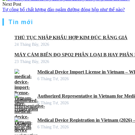
Next Post
Tự công bố chất lượng đào ngâm đường đóng hộp như thế nào?
Tin mới
THỦ TỤC NHẬP KHẨU HỢP KIM ĐÚC RĂNG GIẢ
24 Tháng Bảy, 2026
MÁY CẢM BIẾN ĐO SPO2 PHÂN LOẠI B HAY PHÂN 
23 Tháng Bảy, 2026
Medical Device Import License in Vietnam – Wh
6 Tháng Tư, 2026
Authorized Representative in Vietnam for Medic
6 Tháng Tư, 2026
Medical Device Registration in Vietnam (2026)
6 Tháng Tư, 2026