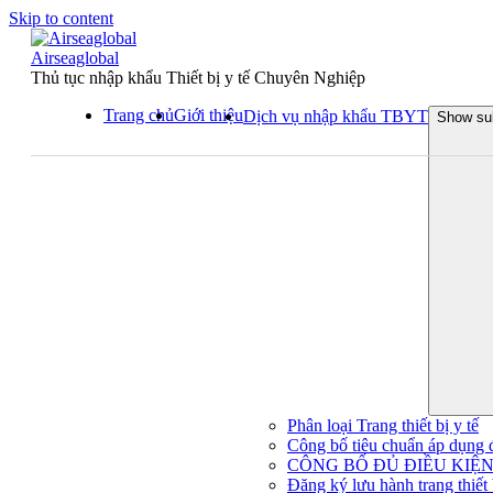
Skip to content
Airseaglobal
Thủ tục nhập khẩu Thiết bị y tế Chuyên Nghiệp
Trang chủ
Giới thiệu
Dịch vụ nhập khẩu TBYT
Show su
Phân loại Trang thiết bị y tế
Công bố tiêu chuẩn áp dụng đối
CÔNG BỐ ĐỦ ĐIỀU KIỆN 
Đăng ký lưu hành trang thiết