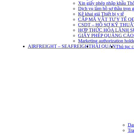
Xin giấy phép nhập khẩu Th
Dịch vụ làm hồ sơ thầu trọn 
Kê khai giá Thiết bị y tế
CẤP MÃ VẬT TƯ Y TẾ QĐ
CSDT – HỒ SƠ KỸ THU
HỢP THỨC HÓA LÃNH S
GIẤY PHÉP QUẢNG CÁO
Marketing authorization holde
AIRFREIGHT – SEAFREIGHT
HẢI QUAN
Thủ tục c
Dan
Tra