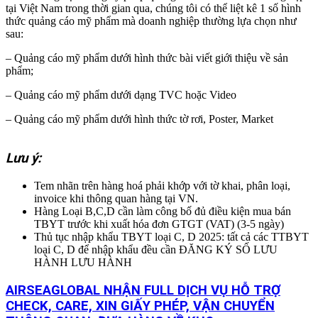
tại Việt Nam trong thời gian qua, chúng tôi có thể liệt kê 1 số hình
thức quảng cáo mỹ phẩm mà doanh nghiệp thường lựa chọn như
sau:
– Quảng cáo mỹ phẩm dưới hình thức bài viết giới thiệu về sản
phẩm;
– Quảng cáo mỹ phẩm dưới dạng TVC hoặc Video
– Quảng cáo mỹ phẩm dưới hình thức tờ rơi, Poster, Market
Lưu ý:
Tem nhãn trên hàng hoá phải khớp với tờ khai, phân loại,
invoice khi thông quan hàng tại VN.
Hàng Loại B,C,D cần làm công bố đủ điều kiện mua bán
TBYT trước khi xuất hóa đơn GTGT (VAT) (3-5 ngày)
Thủ tục nhập khẩu TBYT loại C, D 2025: tất cả các TTBYT
loại C, D để nhập khẩu đều cần ĐĂNG KÝ SỐ LƯU
HÀNH LƯU HÀNH
AIRSEAGLOBAL NHẬN FULL DỊCH VỤ HỖ TRỢ
CHECK, CARE, XIN GIẤY PHÉP, VẬN CHUYỂN