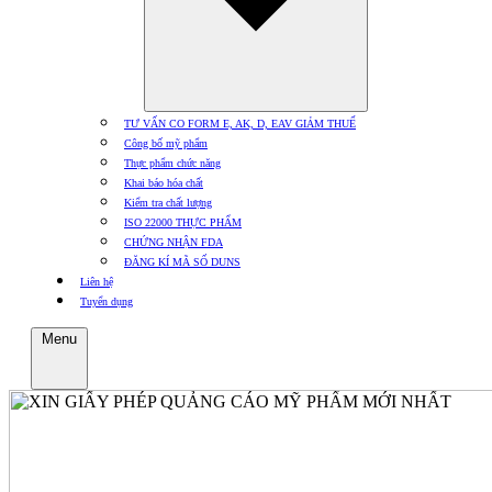
TƯ VẤN CO FORM E, AK, D, EAV GIẢM THUẾ
Công bố mỹ phẩm
Thực phẩm chức năng
Khai báo hóa chất
Kiểm tra chất lượng
ISO 22000 THỰC PHẨM
CHỨNG NHẬN FDA
ĐĂNG KÍ MÃ SỐ DUNS
Liên hệ
Tuyển dụng
Menu