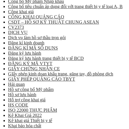
Công bố Mỹ phẩm Nhập khẩu
Công bố tiêu chuẩn áp dụng đối với trang thiết bị y tế loại A, B
Công khai giá
CÔNG KHAI QUẢNG CÁO
CSDT – HỒ SƠ KỸ THUẬT CHUNG ASEAN
CV2373
DỊCH VỤ
Dịch vụ làm hồ sơ thầu trọn gói
Đăng kí kinh doanh
ĐĂNG KÍ MÃ SỐ DUNS
Đăng ký lưu hành
Đăng ký lưu hành trang thiết bị y tế BCD
ĐĂNG KÝ MÃ VTYT
GIẤY CHỨNG NHẬN CE
GIấy phép kinh doan khẩu trang, găng tay, đồ phòng dịch
GIẤY PHÉP QUẢNG CÁO TBYT
Hải quan
Hồ sơ công bố Mỹ phẩm
Hồ sơ lưu hành
Hỗ trợ công khai giá
HS CODE
ISO 22000 THỰC PHẨM
Kê Khai Giá 2022
Kê khai giá Thiết bị y tế
Khai báo hóa chất