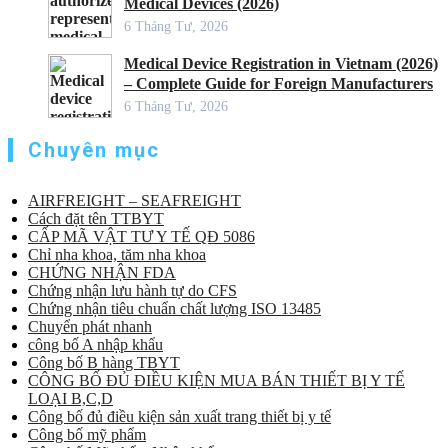
Medical Devices (2026)
6 Tháng Tư, 2026
Medical Device Registration in Vietnam (2026)
– Complete Guide for Foreign Manufacturers
6 Tháng Tư, 2026
Chuyên mục
AIRFREIGHT – SEAFREIGHT
Cách đặt tên TTBYT
CẤP MÃ VẬT TƯ Y TẾ QĐ 5086
Chỉ nha khoa, tăm nha khoa
CHỨNG NHẬN FDA
Chứng nhận lưu hành tự do CFS
Chứng nhận tiêu chuẩn chất lượng ISO 13485
Chuyển phát nhanh
công bố A nhập khẩu
Công bố B hàng TBYT
CÔNG BỐ ĐỦ ĐIỀU KIỆN MUA BÁN THIẾT BỊ Y TẾ
LOẠI B,C,D
Công bố đủ điều kiện sản xuất trang thiết bị y tế
Công bố mỹ phẩm