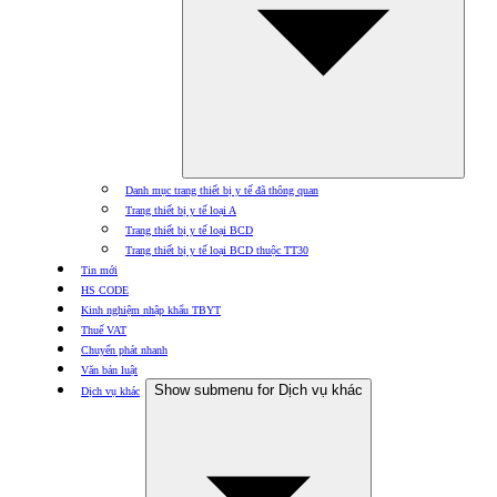
Danh mục trang thiết bị y tế đã thông quan
Trang thiết bị y tế loại A
Trang thiết bị y tế loại BCD
Trang thiết bị y tế loại BCD thuộc TT30
Tin mới
HS CODE
Kinh nghiệm nhập khẩu TBYT
Thuế VAT
Chuyển phát nhanh
Văn bản luật
Show submenu for Dịch vụ khác
Dịch vụ khác