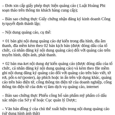
– Đơn xin cấp giấy phép thực hiện quảng cáo ( Luật Hoàng Phi
soạn thảo trên thông tin khách hàng cung cấp);
– Bản sao chứng thực Giấy chứng nhận đăng ký kinh doanh Công
ty/quyết định thành lập;
– Nội dung quảng cáo, cụ thể:
+ 01 bản ghi nội dung quảng cáo dự kiến trong đĩa hình, đĩa âm
thanh, đĩa mềm kèm theo 02 bản kịch bản (đ­ược đóng dấu của tổ
chức, cá nhân đăng ký nội dung quảng cáo) đối với quảng cáo trên
truyền hình, điện ảnh, phát thanh.
+ 02 bản ma-ket nội dung dự kiến quảng cáo (đ­ược đóng dấu của tổ
chức, cá nhân đăng ký nội dung quảng cáo) và kèm theo file mềm
ghi nội dung đăng ký quảng cáo đối với quảng cáo trên báo viết, tờ
rơi, pốt-x-tơ (poster), áp phích hoặc in ấn trên vật dụng khác, quảng
cáo trên báo điện tử, cổng thông tin điện tử của doanh nghiệp, cổng
thông tin điện tử của đơn vị làm dịch vụ quảng cáo, internet
– Bản sao chứng thực Phiếu công bố sản phẩm mỹ phẩm có dấu
xác nhận của Sở y tế hoặc Cục quản lý Dược;
– Văn bản đồng ý của chủ thể xuất hiện trong nội dung quảng cáo
(sử dụng hình ảnh thật)