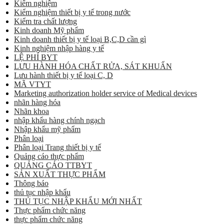
Kiểm nghiệm
Kiểm nghiệm thiết bị y tế trong nước
Kiểm tra chất lượng
Kinh doanh Mỹ phẩm
Kinh doanh thiết bị y tế loại B,C,D cần gì
Kinh nghiệm nhập hàng y tế
LỆ PHÍ BYT
LƯU HÀNH HÓA CHẤT RỬA, SÁT KHUẨN
Lưu hành thiết bị y tế loại C, D
MÃ VTYT
Marketing authorization holder service of Medical devices
nhãn hàng hóa
Nhãn khoa
nhập khẩu hàng chính ngạch
Nhập khẩu mỹ phẩm
Phân loại
Phân loại Trang thiết bị y tế
Quảng cáo thực phẩm
QUẢNG CÁO TTBYT
SẢN XUẤT THỰC PHẨM
Thông báo
thủ tục nhập khẩu
THỦ TỤC NHẬP KHẨU MỚI NHẤT
Thực phẩm chức năng
thực phẩm chức năng