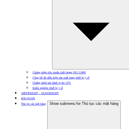
Chứng nhận tiêu chuẩn chất lượng ISO 13485
Công bố đủ điều kiện sản xuất trang thiết bị y tế
Chứng nhận lưu hành tự do CFS
Kiểm nghiệm thiết bị y tế
AIRFREIGHT – SEAFREIGHT
HẢI QUAN
Show submenu for Thủ tục các mặt hàng
Thủ tục các mặt hàng