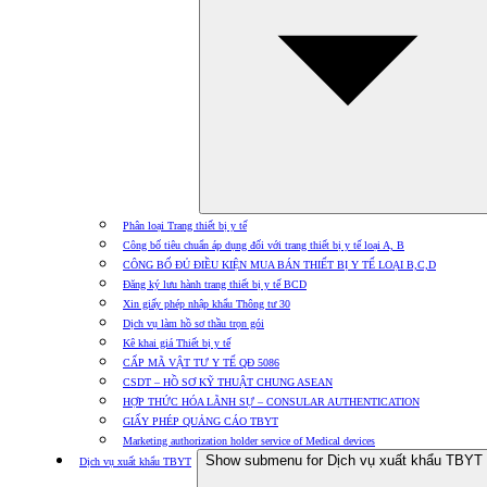
Phân loại Trang thiết bị y tế
Công bố tiêu chuẩn áp dụng đối với trang thiết bị y tế loại A, B
CÔNG BỐ ĐỦ ĐIỀU KIỆN MUA BÁN THIẾT BỊ Y TẾ LOẠI B,C,D
Đăng ký lưu hành trang thiết bị y tế BCD
Xin giấy phép nhập khẩu Thông tư 30
Dịch vụ làm hồ sơ thầu trọn gói
Kê khai giá Thiết bị y tế
CẤP MÃ VẬT TƯ Y TẾ QĐ 5086
CSDT – HỒ SƠ KỸ THUẬT CHUNG ASEAN
HỢP THỨC HÓA LÃNH SỰ – CONSULAR AUTHENTICATION
GIẤY PHÉP QUẢNG CÁO TBYT
Marketing authorization holder service of Medical devices
Show submenu for Dịch vụ xuất khẩu TBYT
Dịch vụ xuất khẩu TBYT