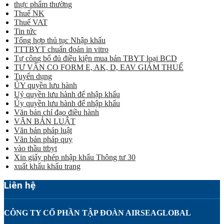
thực phẩm thường
Thuế NK
Thuế VAT
Tin tức
Tổng hợp thủ tục Nhập khẩu
TTTBYT chuẩn đoán in vitro
Tự công bố đủ điều kiện mua bán TBYT loại BCD
TƯ VẤN CO FORM E, AK, D, EAV GIẢM THUẾ
Tuyển dụng
ỦY quyền lưu hành
Uỷ quyền lưu hành để nhập khẩu
Ủy quyền lưu hành để nhập khẩu
Văn bản chỉ đạo điều hành
VĂN BẢN LUẬT
Văn bản pháp luật
Văn bản pháp quy
vào thầu ttbyt
Xin giấy phép nhập khẩu Thông tư 30
xuất khẩu khẩu trang
Liên hệ
CÔNG TY CỔ PHẦN TẬP ĐOÀN AIRSEAGLOBAL