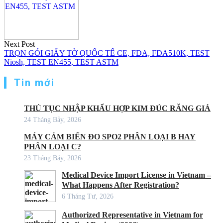
Next Post
TRỌN GÓI GIẤY TỜ QUỐC TẾ CE, FDA, FDA510K, TEST
Niosh, TEST EN455, TEST ASTM
Tin mới
THỦ TỤC NHẬP KHẨU HỢP KIM ĐÚC RĂNG GIẢ
24 Tháng Bảy, 2026
MÁY CẢM BIẾN ĐO SPO2 PHÂN LOẠI B HAY
PHÂN LOẠI C?
23 Tháng Bảy, 2026
Medical Device Import License in Vietnam –
What Happens After Registration?
6 Tháng Tư, 2026
Authorized Representative in Vietnam for