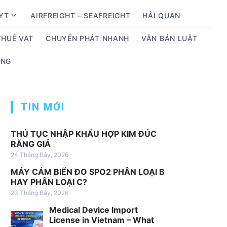
BYT
AIRFREIGHT – SEAFREIGHT
HẢI QUAN
S
h
THUẾ VAT
CHUYỂN PHÁT NHANH
VĂN BẢN LUẬT
o
w
ỤNG
s
u
b
m
TIN MỚI
e
n
THỦ TỤC NHẬP KHẨU HỢP KIM ĐÚC
u
RĂNG GIẢ
f
24 Tháng Bảy, 2026
o
MÁY CẢM BIẾN ĐO SPO2 PHÂN LOẠI B
r
HAY PHÂN LOẠI C?
D
23 Tháng Bảy, 2026
ị
Medical Device Import
c
License in Vietnam – What