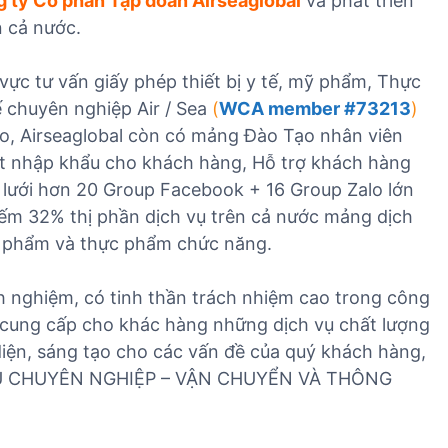
 ty Cổ phần Tập đoàn Airseaglobal
và phát triển
 cả nước.
vực tư vấn giấy phép thiết bị y tế, mỹ phẩm, Thực
 chuyên nghiệp Air / Sea
(
WCA member #73213
)
cao, Airseaglobal còn có mảng Đào Tạo nhân viên
t nhập khẩu cho khách hàng, Hỗ trợ khách hàng
lưới hơn 20 Group Facebook + 16 Group Zalo lớn
ếm 32% thị phần dịch vụ trên cả nước mảng dịch
Mỹ phẩm và thực phẩm chức năng.
nh nghiệm, có tinh thần trách nhiệm cao trong công
cung cấp cho khác hàng những dịch vụ chất lượng
diện, sáng tạo cho các vấn đề của quý khách hàng,
U CHUYÊN NGHIỆP – VẬN CHUYỂN VÀ THÔNG