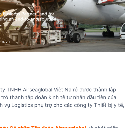
h
D
v
ị
ụ
c
n
h
h
v
ậ
ụ
p
k
k
h
h
á
ẩ
c
u
T
B
Y
 ty TNHH Airseaglobal Việt Nam) được thành lập
T
 trở thành tập đoàn kinh tế tư nhân đầu tiên của
vụ Logistics phụ trợ cho các công ty Thiết bị y tế,