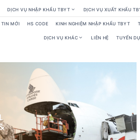
DỊCH VỤ NHẬP KHẨU TBYT
DỊCH VỤ XUẤT KHẨU T
S
h
TIN MỚI
HS CODE
KINH NGHIỆM NHẬP KHẨU TBYT
o
w
DỊCH VỤ KHÁC
LIÊN HỆ
TUYỂN D
S
s
h
u
o
b
w
m
s
e
u
n
b
u
m
f
e
o
n
r
u
D
f
ị
o
c
r