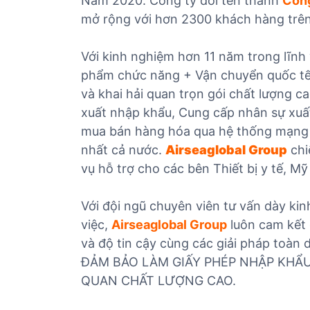
Năm 2020. Công ty đổi tên thành
Công
mở rộng với hơn 2300 khách hàng trên
Với kinh nghiệm hơn 11 năm trong lĩnh 
phẩm chức năng + Vận chuyển quốc tế
và khai hải quan trọn gói chất lượng 
xuất nhập khẩu, Cung cấp nhân sự xuấ
mua bán hàng hóa qua hệ thống mạng 
nhất cả nước.
Airseaglobal Group
chi
vụ hỗ trợ cho các bên Thiết bị y tế, 
Với đội ngũ chuyên viên tư vấn dày ki
việc,
Airseaglobal Group
luôn cam kết 
và độ tin cậy cùng các giải pháp toàn 
ĐẢM BẢO LÀM GIẤY PHÉP NHẬP KHẨ
QUAN CHẤT LƯỢNG CAO.