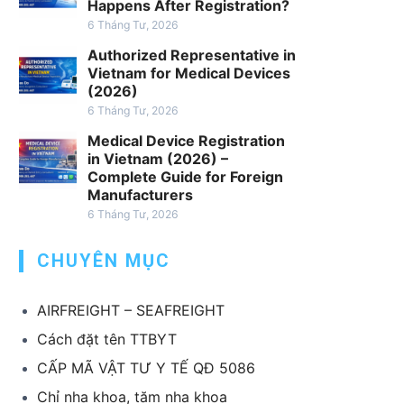
h
Happens After Registration?
v
6 Tháng Tư, 2026
ụ
Authorized Representative in
x
Vietnam for Medical Devices
u
(2026)
ấ
6 Tháng Tư, 2026
t
Medical Device Registration
k
in Vietnam (2026) –
h
Complete Guide for Foreign
Manufacturers
ẩ
6 Tháng Tư, 2026
u
T
CHUYÊN MỤC
B
Y
T
AIRFREIGHT – SEAFREIGHT
Cách đặt tên TTBYT
CẤP MÃ VẬT TƯ Y TẾ QĐ 5086
Chỉ nha khoa, tăm nha khoa