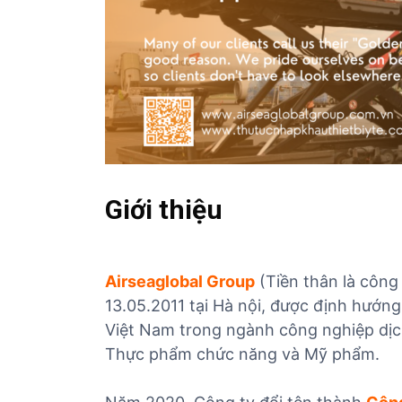
ủ
t
ụ
c
c
á
c
m
ặ
Giới thiệu
t
h
à
n
Airseaglobal Group
(Tiền thân là công
g
13.05.2011 tại Hà nội, được định hướng
Việt Nam trong ngành công nghiệp dịch 
Thực phẩm chức năng và Mỹ phẩm.