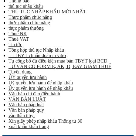
Thông báo
thủ tục nhập khẩu
THỦ TỤC NHẬP KHẨU MỚI NHẤT
Thực phẩm chức năng
thực phẩm chức năng
thực phẩm thường
Thuế NK
Thuế VAT
Tin tức
Tổng hợp thủ tục Nhập khẩu
TTTBYT chuẩn đoán in vitro
Tự công bố đủ điều kiện mua bán TBYT loại BCD
TƯ VẤN CO FORM E, AK, D, EAV GIẢM THUẾ
Tuyển dụng
ỦY quyền lưu hành
Uỷ quyền lưu hành để nhập khẩu
Ủy quyền lưu hành để nhập khẩu
Văn bản chỉ đạo điều hành
VĂN BẢN LUẬT
Văn bản pháp luật
Văn bản pháp quy
vào thầu ttbyt
Xin giấy phép nhập khẩu Thông tư 30
xuất khẩu khẩu trang