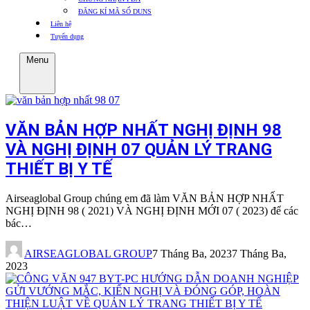
ĐĂNG KÍ MÃ SỐ DUNS
Liên hệ
Tuyển dụng
Menu
VĂN BẢN HỢP NHẤT NGHỊ ĐỊNH 98
VÀ NGHỊ ĐỊNH 07 QUẢN LÝ TRANG
THIẾT BỊ Y TẾ
Airseaglobal Group chúng em đã làm VĂN BẢN HỢP NHẤT
NGHỊ ĐỊNH 98 ( 2021) VÀ NGHỊ ĐỊNH MỚI 07 ( 2023) để các
bác…
AIRSEAGLOBAL GROUP
7 Tháng Ba, 2023
7 Tháng Ba,
2023