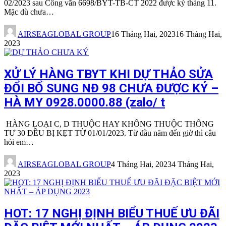
02/2023 sau Công văn 6698/BYT-TB-CT 2022 được ký tháng 11.
Mặc dù chưa…
AIRSEAGLOBAL GROUP
16 Tháng Hai, 2023
16 Tháng Hai,
2023
XỬ LÝ HÀNG TBYT KHI DỰ THẢO SỬA
ĐỔI BỔ SUNG NĐ 98 CHƯA ĐƯỢC KÝ –
HÀ MY 0928.0000.88 (zalo/ t
HÀNG LOẠI C, D THUỘC HAY KHÔNG THUỘC THÔNG
TƯ 30 ĐỀU BỊ KẸT TỪ 01/01/2023. Từ đầu năm đến giờ thì câu
hỏi em…
AIRSEAGLOBAL GROUP
4 Tháng Hai, 2023
4 Tháng Hai,
2023
HOT: 17 NGHỊ ĐỊNH BIỂU THUẾ ƯU ĐÃI