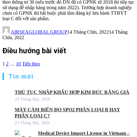
theo thông tư 30 (nếu trước đó DN đã có GPNK từ 2018 thì tiếp tục
sử dụng để nhập hàng trong năm 2022). Trường hợp doanh nghiệp
chưa có GPNK thì bắt buộc phải làm đăng ký lưu hành TTBYT
loại C đối với sản phẩm.
AIRSEAGLOBAL GROUP
14 Tháng Chín, 2022
14 Tháng
Chín, 2022
Điều hướng bài viết
1
2
…
10
Tiếp theo
Tin mới
THỦ TỤC NHẬP KHẨU HỢP KIM ĐÚC RĂNG GIẢ
24 Tháng Bảy, 2026
MÁY CẢM BIẾN ĐO SPO2 PHÂN LOẠI B HAY
PHÂN LOẠI C?
23 Tháng Bảy, 2026
Medical Device Import License in Vietnam –