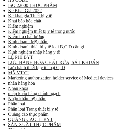
HS CODE
ISO 22000 THỰC PHẨM
Kê Khai Giá 2022
Kê khai giá Thiết bị y tế
Khai báo hóa chất
Kiểm nghiệm
Kiểm nghiệm thiết bị y tế trong nước
Kiểm tra chất lượng
Kinh doanh Mỹ phẩm
Kinh doanh thiết bị y tế loại B,C,D cần gì
Kinh nghiệm nhập hàng y tế
LỆ PHÍ BYT
LƯU HÀNH HÓA CHẤT RỬA, SÁT KHUẨN
Lưu hành thiết bị y tế loại C, D
MÃ VTYT
Marketing authorization holder service of Medical devices
nhãn hàng hóa
Nhãn khoa
nhập khẩu hàng chính ngạch
Nhập khẩu mỹ phẩm
Phân loại
Phân loại Trang thiết bị y tế
Quảng cáo thực phẩm
QUẢNG CÁO TTBYT
SẢN XUẤT THỰC PHẨM