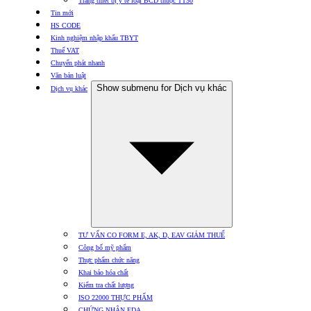
Trang thiết bị y tế loại BCD thuộc TT30
Tin mới
HS CODE
Kinh nghiệm nhập khẩu TBYT
Thuế VAT
Chuyển phát nhanh
Văn bản luật
Show submenu for Dịch vụ khác
Dịch vụ khác
TƯ VẤN CO FORM E, AK, D, EAV GIẢM THUẾ
Công bố mỹ phẩm
Thực phẩm chức năng
Khai báo hóa chất
Kiểm tra chất lượng
ISO 22000 THỰC PHẨM
CHỨNG NHẬN FDA