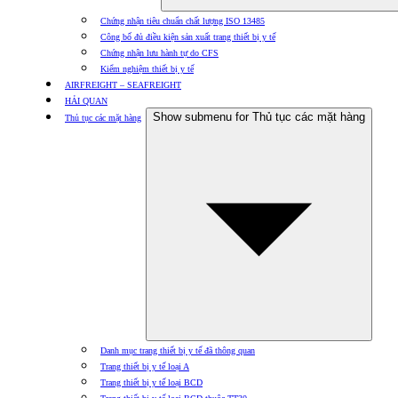
Chứng nhận tiêu chuẩn chất lượng ISO 13485
Công bố đủ điều kiện sản xuất trang thiết bị y tế
Chứng nhận lưu hành tự do CFS
Kiểm nghiệm thiết bị y tế
AIRFREIGHT – SEAFREIGHT
HẢI QUAN
Show submenu for Thủ tục các mặt hàng
Thủ tục các mặt hàng
Danh mục trang thiết bị y tế đã thông quan
Trang thiết bị y tế loại A
Trang thiết bị y tế loại BCD