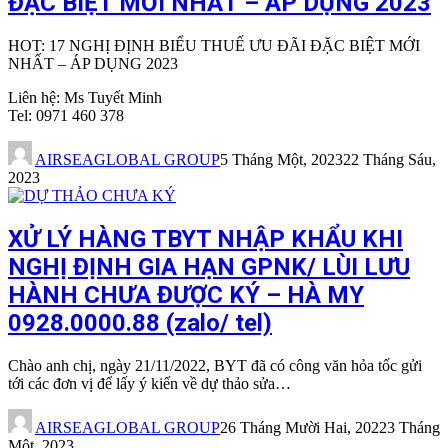
ĐẶC BIỆT MỚI NHẤT – ÁP DỤNG 2023
HOT: 17 NGHỊ ĐỊNH BIỂU THUẾ ƯU ĐÃI ĐẶC BIỆT MỚI
NHẤT – ÁP DỤNG 2023
Liên hệ: Ms Tuyết Minh
Tel: 0971 460 378
AIRSEAGLOBAL GROUP
5 Tháng Một, 2023
22 Tháng Sáu,
2023
XỬ LÝ HÀNG TBYT NHẬP KHẨU KHI
NGHỊ ĐỊNH GIA HẠN GPNK/ LÙI LƯU
HÀNH CHƯA ĐƯỢC KÝ – HÀ MY
0928.0000.88 (zalo/ tel)
Chào anh chị, ngày 21/11/2022, BYT đã có công văn hỏa tốc gửi
tới các đơn vị để lấy ý kiến về dự thảo sửa…
AIRSEAGLOBAL GROUP
26 Tháng Mười Hai, 2022
3 Tháng
Một, 2023