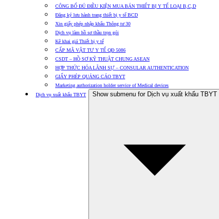
CÔNG BỐ ĐỦ ĐIỀU KIỆN MUA BÁN THIẾT BỊ Y TẾ LOẠI B,C,D
Đăng ký lưu hành trang thiết bị y tế BCD
Xin giấy phép nhập khẩu Thông tư 30
Dịch vụ làm hồ sơ thầu trọn gói
Kê khai giá Thiết bị y tế
CẤP MÃ VẬT TƯ Y TẾ QĐ 5086
CSDT – HỒ SƠ KỸ THUẬT CHUNG ASEAN
HỢP THỨC HÓA LÃNH SỰ – CONSULAR AUTHENTICATION
GIẤY PHÉP QUẢNG CÁO TBYT
Marketing authorization holder service of Medical devices
Show submenu for Dịch vụ xuất khẩu TBYT
Dịch vụ xuất khẩu TBYT