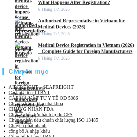
What Happens After Registration?
6 Tháng Tư, 2026
Authorized Representative in Vietnam for
Medical Devices (2026)
6 Tháng Tư, 2026
Medical Device Registration in Vietnam (2026)
– Complete Guide for Foreign Manufacturers
6 Tháng Tư, 2026
Chuyên mục
AIRFREIGHT – SEAFREIGHT
Cách đặt tên TTBYT
CẤP MÃ VẬT TƯ Y TẾ QĐ 5086
Chỉ nha khoa, tăm nha khoa
CHỨNG NHẬN FDA
Chứng nhận lưu hành tự do CFS
Chứng nhận tiêu chuẩn chất lượng ISO 13485
Chuyển phát nhanh
công bố A nhập khẩu
Công bố B hàng TBYT