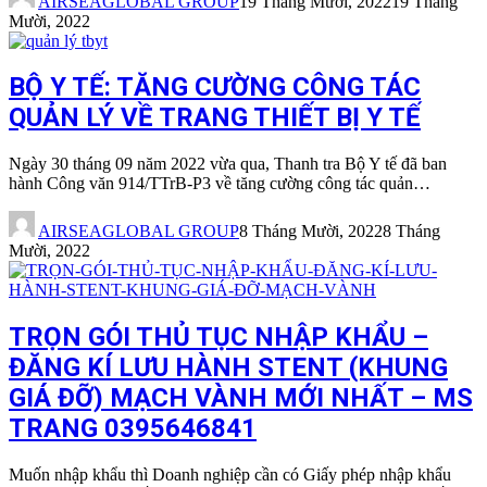
AIRSEAGLOBAL GROUP
19 Tháng Mười, 2022
19 Tháng
Mười, 2022
BỘ Y TẾ: TĂNG CƯỜNG CÔNG TÁC
QUẢN LÝ VỀ TRANG THIẾT BỊ Y TẾ
Ngày 30 tháng 09 năm 2022 vừa qua, Thanh tra Bộ Y tế đã ban
hành Công văn 914/TTrB-P3 về tăng cường công tác quản…
AIRSEAGLOBAL GROUP
8 Tháng Mười, 2022
8 Tháng
Mười, 2022
TRỌN GÓI THỦ TỤC NHẬP KHẨU –
ĐĂNG KÍ LƯU HÀNH STENT (KHUNG
GIÁ ĐỠ) MẠCH VÀNH MỚI NHẤT – MS
TRANG 0395646841
Muốn nhập khẩu thì Doanh nghiệp cần có Giấy phép nhập khẩu