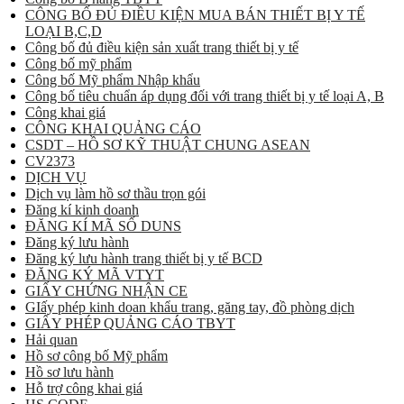
CÔNG BỐ ĐỦ ĐIỀU KIỆN MUA BÁN THIẾT BỊ Y TẾ
LOẠI B,C,D
Công bố đủ điều kiện sản xuất trang thiết bị y tế
Công bố mỹ phẩm
Công bố Mỹ phẩm Nhập khẩu
Công bố tiêu chuẩn áp dụng đối với trang thiết bị y tế loại A, B
Công khai giá
CÔNG KHAI QUẢNG CÁO
CSDT – HỒ SƠ KỸ THUẬT CHUNG ASEAN
CV2373
DỊCH VỤ
Dịch vụ làm hồ sơ thầu trọn gói
Đăng kí kinh doanh
ĐĂNG KÍ MÃ SỐ DUNS
Đăng ký lưu hành
Đăng ký lưu hành trang thiết bị y tế BCD
ĐĂNG KÝ MÃ VTYT
GIẤY CHỨNG NHẬN CE
GIấy phép kinh doan khẩu trang, găng tay, đồ phòng dịch
GIẤY PHÉP QUẢNG CÁO TBYT
Hải quan
Hồ sơ công bố Mỹ phẩm
Hồ sơ lưu hành
Hỗ trợ công khai giá