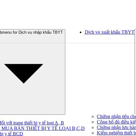
Dịch vụ xuất khẩu TBYT
bmenu for Dịch vụ nhập khẩu TBYT
Chứng nhận tiêu ch
Công bố đủ điều kiện
 với trang thiết bị y tế loại A, B
Chứng nhận lưu hà
MUA BÁN THIẾT BỊ Y TẾ LOẠI B,C,D
Kiểm nghiệm thiết bị
 bị y tế BCD