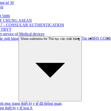
ông tư 30
gói
 5086
ẬT CHUNG ASEAN
Ự – CONSULAR AUTHENTICATION
 TBYT
r service of Medical devices
Tin mới
HS COD
ác mặt hàng
Show submenu for Thủ tục các mặt hàng
h mục trang thiết bị y tế đã thông quan
ng thiết bị y tế loại A