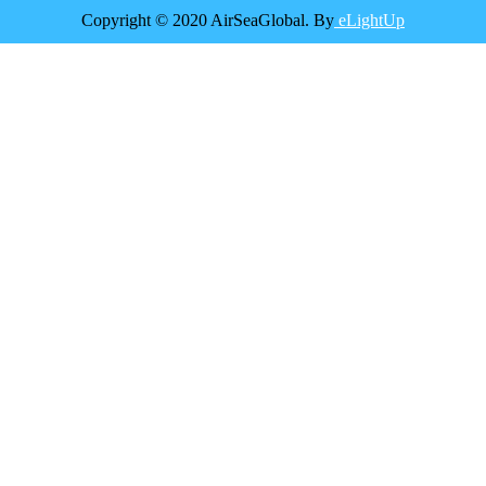
Copyright © 2020 AirSeaGlobal. By
eLightUp