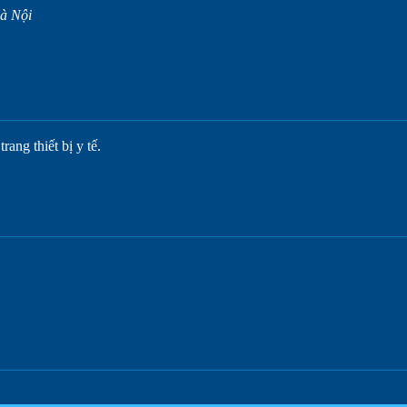
à Nội
ang thiết bị y tế.