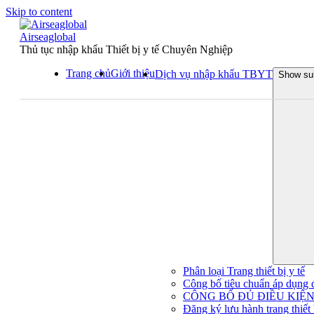
Skip to content
Airseaglobal
Thủ tục nhập khẩu Thiết bị y tế Chuyên Nghiệp
Trang chủ
Giới thiệu
Dịch vụ nhập khẩu TBYT
Show su
Phân loại Trang thiết bị y tế
Công bố tiêu chuẩn áp dụng đối
CÔNG BỐ ĐỦ ĐIỀU KIỆN 
Đăng ký lưu hành trang thiết