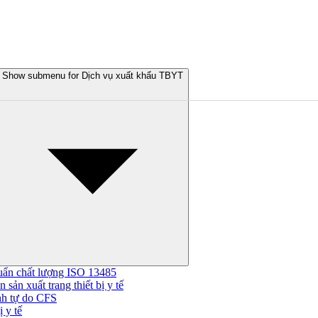
Show submenu for Dịch vụ xuất khẩu TBYT
uẩn chất lượng ISO 13485
 sản xuất trang thiết bị y tế
nh tự do CFS
 y tế