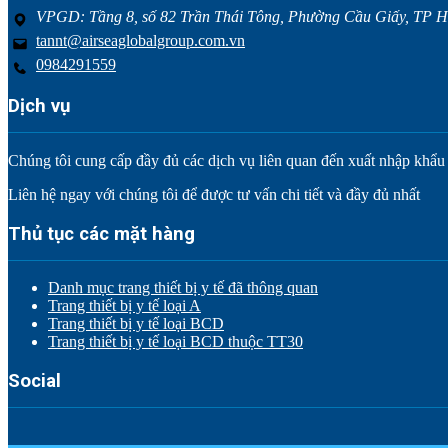
VPGD: Tầng 8, số 82 Trần Thái Tông, Phường Cầu Giấy, TP H
tannt@airseaglobalgroup.com.vn
0984291559
Dịch vụ
Chúng tôi cung cấp đầy đủ các dịch vụ liên quan đến xuất nhập khẩu tr
Liên hệ ngay với chúng tôi để được tư vấn chi tiết và đầy đủ nhất
Thủ tục các mặt hàng
Danh mục trang thiết bị y tế đã thông quan
Trang thiết bị y tế loại A
Trang thiết bị y tế loại BCD
Trang thiết bị y tế loại BCD thuộc TT30
Social