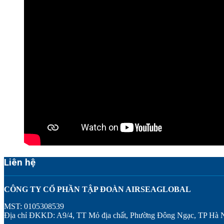
Liên hệ
CÔNG TY CỔ PHẦN TẬP ĐOÀN AIRSEAGLOBAL
MST: 0105308539
Địa chỉ ĐKKD: A9/4, TT Mỏ địa chất, Phường Đông Ngạc, TP Hà 