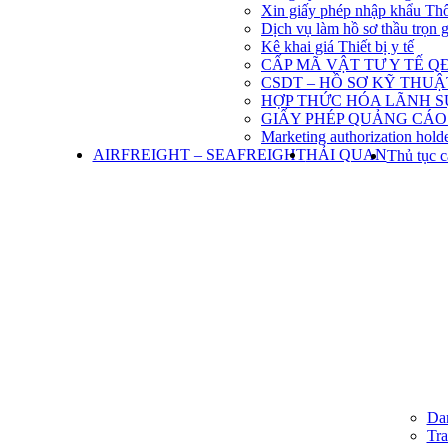
Xin giấy phép nhập khẩu Th
Dịch vụ làm hồ sơ thầu trọn 
Kê khai giá Thiết bị y tế
CẤP MÃ VẬT TƯ Y TẾ QĐ
CSDT – HỒ SƠ KỸ THU
HỢP THỨC HÓA LÃNH S
GIẤY PHÉP QUẢNG CÁO
Marketing authorization holde
AIRFREIGHT – SEAFREIGHT
HẢI QUAN
Thủ tục c
Dan
Tra