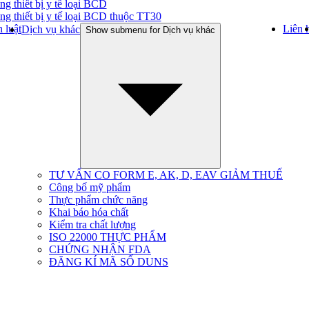
ng thiết bị y tế loại BCD
ng thiết bị y tế loại BCD thuộc TT30
 luật
Liên 
Dịch vụ khác
Show submenu for Dịch vụ khác
TƯ VẤN CO FORM E, AK, D, EAV GIẢM THUẾ
Công bố mỹ phẩm
Thực phẩm chức năng
Khai báo hóa chất
Kiểm tra chất lượng
ISO 22000 THỰC PHẨM
CHỨNG NHẬN FDA
ĐĂNG KÍ MÃ SỐ DUNS