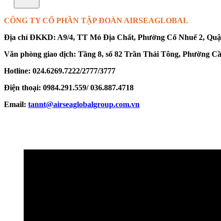
CÔNG TY CỔ PHẦN TẬP ĐOÀN AIRSEAGLOBAL
Địa chỉ ĐKKD: A9/4, TT Mỏ Địa Chất, Phường Cổ Nhuế 2, Quậ
Văn phòng giao dịch: Tầng 8, số 82 Trần Thái Tông, Phường C
Hotline: 024.6269.7222/2777/3777
Điện thoại: 0984.291.559/ 036.887.4718
Email:
tannt@airseaglobalgroup.com.vn