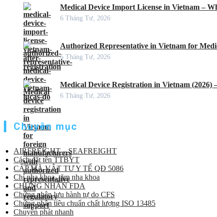
Medical Device Import License in Vietnam – Wh
6 Tháng Tư, 2026
Authorized Representative in Vietnam for Medic
6 Tháng Tư, 2026
Medical Device Registration in Vietnam (2026)
6 Tháng Tư, 2026
Chuyên mục
AIRFREIGHT – SEAFREIGHT
Cách đặt tên TTBYT
CẤP MÃ VẬT TƯ Y TẾ QĐ 5086
Chỉ nha khoa, tăm nha khoa
CHỨNG NHẬN FDA
Chứng nhận lưu hành tự do CFS
Chứng nhận tiêu chuẩn chất lượng ISO 13485
Chuyển phát nhanh