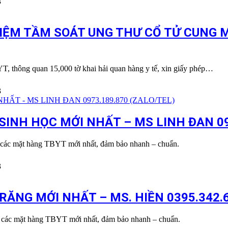
3
IỆM TẦM SOÁT UNG THƯ CỔ TỬ CUNG MỚ
, thông quan 15,000 tờ khai hải quan hàng y tế, xin giấy phép…
3
INH HỌC MỚI NHẤT – MS LINH ĐAN 097
 các mặt hàng TBYT mới nhất, đảm bảo nhanh – chuẩn.
3
ĂNG MỚI NHẤT – MS. HIỀN 0395.342.6
u các mặt hàng TBYT mới nhất, đảm bảo nhanh – chuẩn.