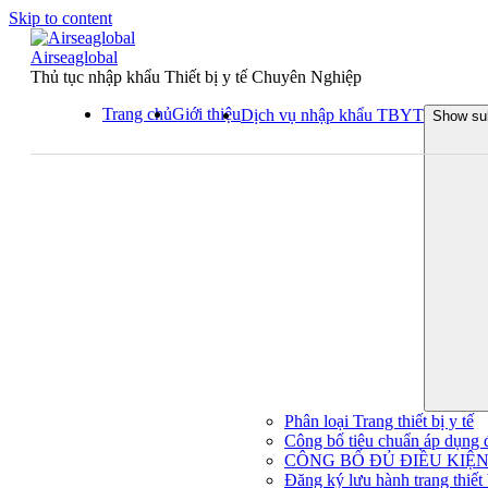
Skip to content
Airseaglobal
Thủ tục nhập khẩu Thiết bị y tế Chuyên Nghiệp
Trang chủ
Giới thiệu
Dịch vụ nhập khẩu TBYT
Show su
Phân loại Trang thiết bị y tế
Công bố tiêu chuẩn áp dụng đối
CÔNG BỐ ĐỦ ĐIỀU KIỆN 
Đăng ký lưu hành trang thiết