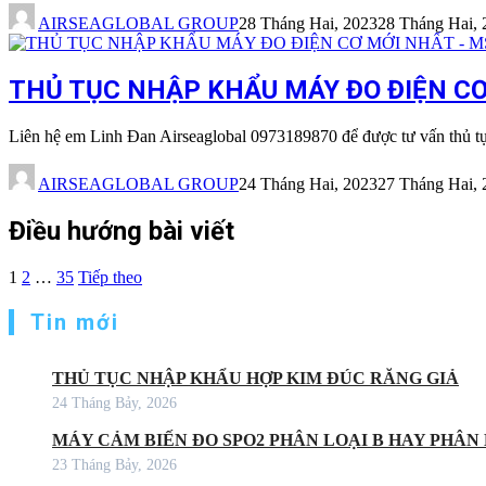
AIRSEAGLOBAL GROUP
28 Tháng Hai, 2023
28 Tháng Hai, 
THỦ TỤC NHẬP KHẨU MÁY ĐO ĐIỆN CƠ 
Liên hệ em Linh Đan Airseaglobal 0973189870 để được tư vấn thủ 
AIRSEAGLOBAL GROUP
24 Tháng Hai, 2023
27 Tháng Hai, 
Điều hướng bài viết
1
2
…
35
Tiếp theo
Tin mới
THỦ TỤC NHẬP KHẨU HỢP KIM ĐÚC RĂNG GIẢ
24 Tháng Bảy, 2026
MÁY CẢM BIẾN ĐO SPO2 PHÂN LOẠI B HAY PHÂN 
23 Tháng Bảy, 2026