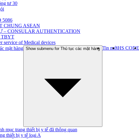
ông tư 30
gói
 5086
ẬT CHUNG ASEAN
Ự – CONSULAR AUTHENTICATION
 TBYT
r service of Medical devices
Tin mới
HS COD
ác mặt hàng
Show submenu for Thủ tục các mặt hàng
h mục trang thiết bị y tế đã thông quan
ng thiết bị y tế loại A