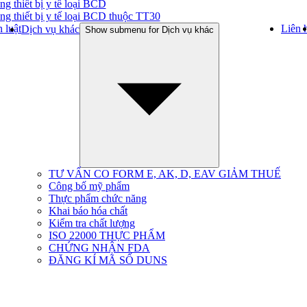
ng thiết bị y tế loại BCD
ng thiết bị y tế loại BCD thuộc TT30
 luật
Liên 
Dịch vụ khác
Show submenu for Dịch vụ khác
TƯ VẤN CO FORM E, AK, D, EAV GIẢM THUẾ
Công bố mỹ phẩm
Thực phẩm chức năng
Khai báo hóa chất
Kiểm tra chất lượng
ISO 22000 THỰC PHẨM
CHỨNG NHẬN FDA
ĐĂNG KÍ MÃ SỐ DUNS