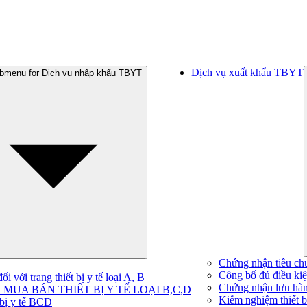
Dịch vụ xuất khẩu TBYT
bmenu for Dịch vụ nhập khẩu TBYT
Chứng nhận tiêu ch
Công bố đủ điều kiện
 với trang thiết bị y tế loại A, B
Chứng nhận lưu hà
MUA BÁN THIẾT BỊ Y TẾ LOẠI B,C,D
Kiểm nghiệm thiết bị
 bị y tế BCD