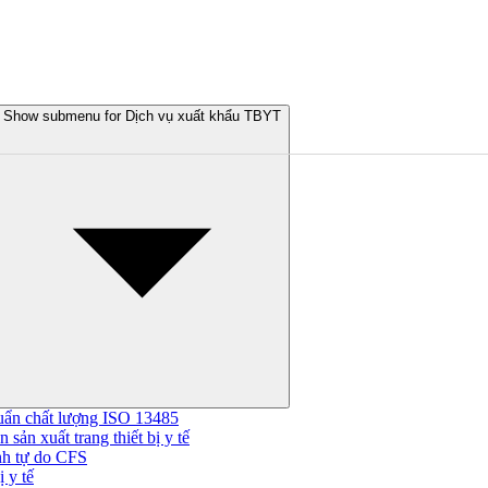
Show submenu for Dịch vụ xuất khẩu TBYT
uẩn chất lượng ISO 13485
 sản xuất trang thiết bị y tế
nh tự do CFS
 y tế