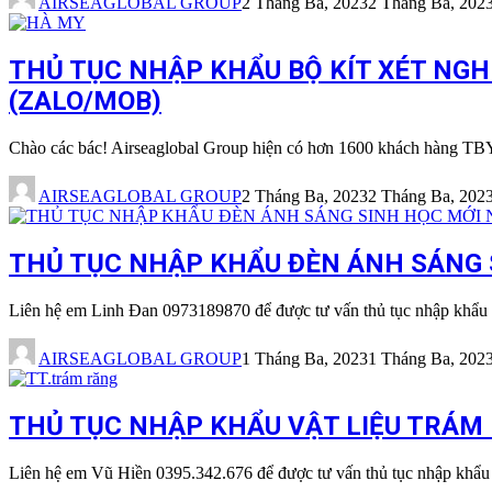
AIRSEAGLOBAL GROUP
2 Tháng Ba, 2023
2 Tháng Ba, 202
THỦ TỤC NHẬP KHẨU BỘ KÍT XÉT NGH
(ZALO/MOB)
Chào các bác! Airseaglobal Group hiện có hơn 1600 khách hàng TBYT
AIRSEAGLOBAL GROUP
2 Tháng Ba, 2023
2 Tháng Ba, 202
THỦ TỤC NHẬP KHẨU ĐÈN ÁNH SÁNG S
Liên hệ em Linh Đan 0973189870 để được tư vấn thủ tục nhập khẩu
AIRSEAGLOBAL GROUP
1 Tháng Ba, 2023
1 Tháng Ba, 202
THỦ TỤC NHẬP KHẨU VẬT LIỆU TRÁM R
Liên hệ em Vũ Hiền 0395.342.676 để được tư vấn thủ tục nhập khẩ