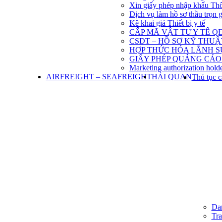
Xin giấy phép nhập khẩu Th
Dịch vụ làm hồ sơ thầu trọn 
Kê khai giá Thiết bị y tế
CẤP MÃ VẬT TƯ Y TẾ QĐ
CSDT – HỒ SƠ KỸ THU
HỢP THỨC HÓA LÃNH S
GIẤY PHÉP QUẢNG CÁO
Marketing authorization holde
AIRFREIGHT – SEAFREIGHT
HẢI QUAN
Thủ tục c
Dan
Tra