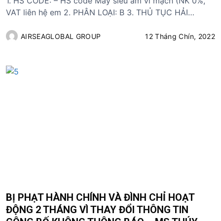
1. HS CODE: – HS code Máy siêu âm vi mạch (NK 0%,
VAT liên hệ em 2. PHÂN LOẠI: B 3. THỦ TỤC HẢI…
AIRSEAGLOBAL GROUP
12 Tháng Chín, 2022
BỊ PHẠT HÀNH CHÍNH VÀ ĐÌNH CHỈ HOẠT
ĐỘNG 2 THÁNG VÌ THAY ĐỔI THÔNG TIN