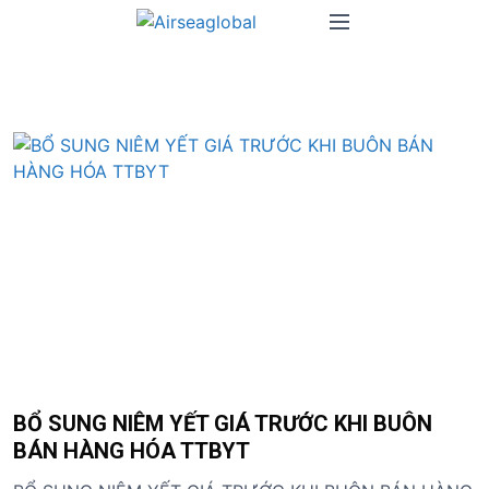
S
M
k
e
i
n
p
u
t
o
c
o
n
t
e
n
t
BỔ SUNG NIÊM YẾT GIÁ TRƯỚC KHI BUÔN
BÁN HÀNG HÓA TTBYT