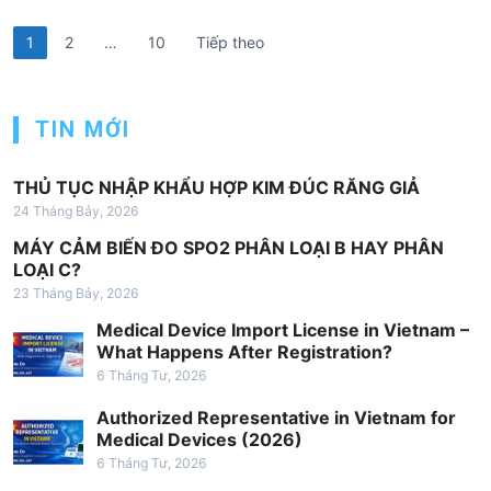
Đ
1
2
…
10
Tiếp theo
i
ề
TIN MỚI
u
h
THỦ TỤC NHẬP KHẨU HỢP KIM ĐÚC RĂNG GIẢ
ư
24 Tháng Bảy, 2026
ớ
MÁY CẢM BIẾN ĐO SPO2 PHÂN LOẠI B HAY PHÂN
n
LOẠI C?
23 Tháng Bảy, 2026
g
Medical Device Import License in Vietnam –
b
What Happens After Registration?
à
6 Tháng Tư, 2026
i
Authorized Representative in Vietnam for
v
Medical Devices (2026)
i
6 Tháng Tư, 2026