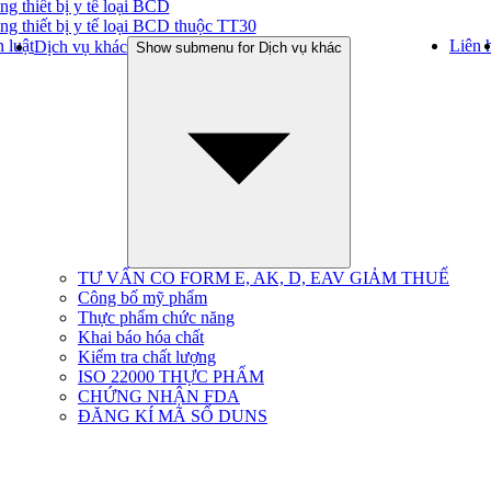
ng thiết bị y tế loại BCD
ng thiết bị y tế loại BCD thuộc TT30
 luật
Liên 
Dịch vụ khác
Show submenu for Dịch vụ khác
TƯ VẤN CO FORM E, AK, D, EAV GIẢM THUẾ
Công bố mỹ phẩm
Thực phẩm chức năng
Khai báo hóa chất
Kiểm tra chất lượng
ISO 22000 THỰC PHẨM
CHỨNG NHẬN FDA
ĐĂNG KÍ MÃ SỐ DUNS