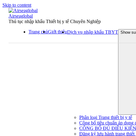
Skip to content
Airseaglobal
Thủ tục nhập khẩu Thiết bị y tế Chuyên Nghiệp
Trang chủ
Giới thiệu
Dịch vụ nhập khẩu TBYT
Show su
Phân loại Trang thiết bị y tế
Công bố tiêu chuẩn áp dụng đối
CÔNG BỐ ĐỦ ĐIỀU KIỆN 
Đăng ký lưu hành trang thiết