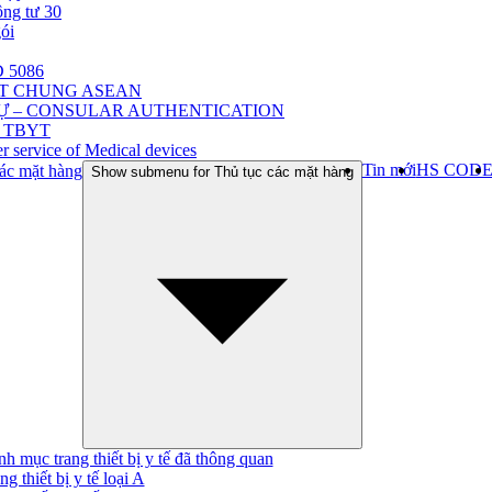
ông tư 30
gói
 5086
ẬT CHUNG ASEAN
Ự – CONSULAR AUTHENTICATION
 TBYT
r service of Medical devices
Tin mới
HS COD
ác mặt hàng
Show submenu for Thủ tục các mặt hàng
h mục trang thiết bị y tế đã thông quan
ng thiết bị y tế loại A