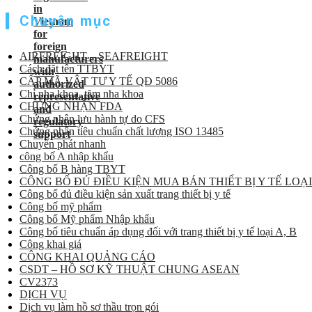
Chuyên mục
AIRFREIGHT – SEAFREIGHT
Cách đặt tên TTBYT
CẤP MÃ VẬT TƯ Y TẾ QĐ 5086
Chỉ nha khoa, tăm nha khoa
CHỨNG NHẬN FDA
Chứng nhận lưu hành tự do CFS
Chứng nhận tiêu chuẩn chất lượng ISO 13485
Chuyển phát nhanh
công bố A nhập khẩu
Công bố B hàng TBYT
CÔNG BỐ ĐỦ ĐIỀU KIỆN MUA BÁN THIẾT BỊ Y TẾ LOẠI
Công bố đủ điều kiện sản xuất trang thiết bị y tế
Công bố mỹ phẩm
Công bố Mỹ phẩm Nhập khẩu
Công bố tiêu chuẩn áp dụng đối với trang thiết bị y tế loại A, B
Công khai giá
CÔNG KHAI QUẢNG CÁO
CSDT – HỒ SƠ KỸ THUẬT CHUNG ASEAN
CV2373
DỊCH VỤ
Dịch vụ làm hồ sơ thầu trọn gói