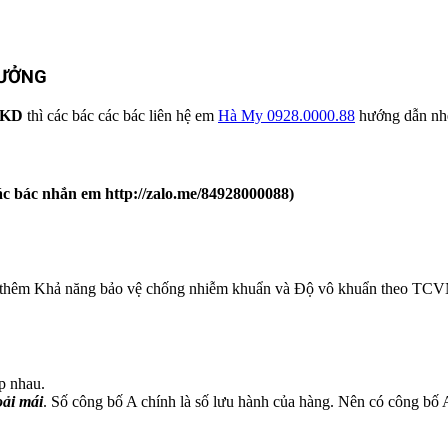
XƯỞNG
DKKD
thì các bác các bác liên hệ em
Hà My 0928.0000.88
hướng dẫn nhé
 các bác nhắn em http://zalo.me/84928000088)
 thêm Khả năng bảo vệ chống nhiễm khuẩn và Độ vô khuẩn theo TCV
p nhau.
oải mái
. Số công bố A chính là số lưu hành của hàng. Nên có công bố A