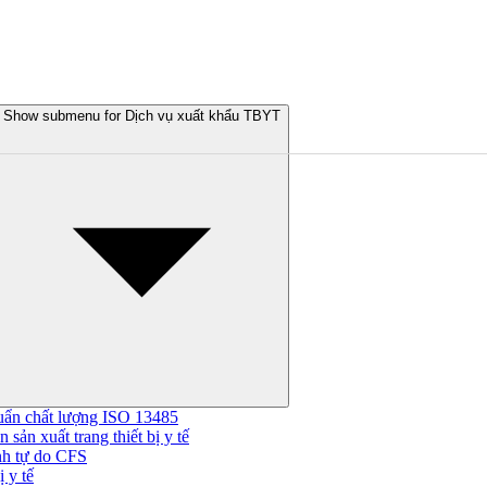
Show submenu for Dịch vụ xuất khẩu TBYT
uẩn chất lượng ISO 13485
 sản xuất trang thiết bị y tế
nh tự do CFS
 y tế