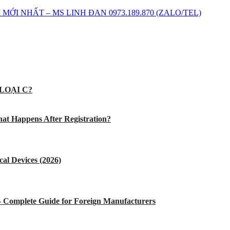
I NHẤT – MS LINH ĐAN 0973.189.870 (ZALO/TEL)
LOẠI C?
at Happens After Registration?
al Devices (2026)
 – Complete Guide for Foreign Manufacturers