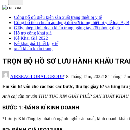
Công bố đủ điều kiện sản xuất trang thiết bị y tế
Công bố tiêu chuẩn áp dụng đối với trang thiết bị y tế loại A, B
GIấy phép kinh doan khẩu trang, găng tay, đồ phòng dịch
Hỗ trợ công khai giá
Kê Khai Giá 2022
Kê khai giá Thiết bị y tế
xuất khẩu khẩu trang
TRỌN BỘ HỒ SƠ LƯU HÀNH KHẨU TRANG
AIRSEAGLOBAL GROUP
18 Tháng Tám, 2022
18 Tháng Tám
Em xin tư vấn cho các bác các bước, thủ tục giấy tờ và từng lưu
Anh chị cần tư vấn THỦ TỤC XIN GIẤY PHÉP SẢN XUẤT KHẨU 
BƯỚC 1: ĐĂNG KÍ KINH DOANH
*Lưu ý: Khi đăng ký phải có ngành nghề sản xuất, kinh doanh khẩu t
B2: ĐÁNH GIÁ ISO13485