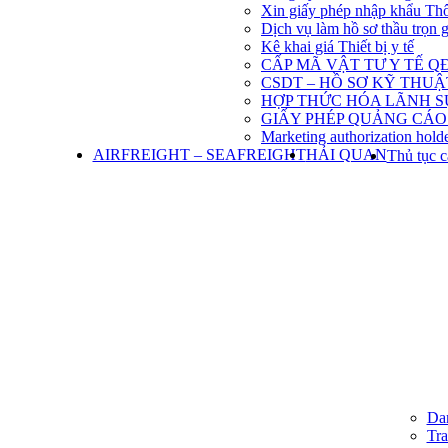
Xin giấy phép nhập khẩu Th
Dịch vụ làm hồ sơ thầu trọn 
Kê khai giá Thiết bị y tế
CẤP MÃ VẬT TƯ Y TẾ QĐ
CSDT – HỒ SƠ KỸ THU
HỢP THỨC HÓA LÃNH S
GIẤY PHÉP QUẢNG CÁO
Marketing authorization holde
AIRFREIGHT – SEAFREIGHT
HẢI QUAN
Thủ tục c
Dan
Tra