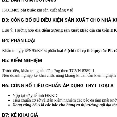
ISO13485
bắt buộc
khi sản xuất hàng y tế
B3: CÔNG BỐ ĐỦ ĐIỀU KIỆN SẢN XUẤT CHO NHÀ 
Lưu ý: Trường hợp
địa điểm xưởng sản xuất khác địa chỉ trên 
B4: PHÂN LOẠI
Khẩu trang y tế/N95/KF94 phân loại A
(chi tiết cụ thể quy tắc PL
B5: KIỂM NGHIỆM
Trước tiên, khẩu trang cần đáp ứng theo TCVN 8389–1
Nếu doanh nghiệp kê khai chức năng kháng khuẩn cần kiểm nghiệm
B6: CÔNG BỐ TIÊU CHUẨN ÁP DỤNG TBYT LOẠI A
Nộp tại sở y tế tỉnh ĐKKD
Tiêu chuẩn cơ sở và Bản kiểm nghiệm các bác đã làm phải khớ
Xong công bố A là các bác cho hàng ra thị trường nội địa th
B7: KÊ KHAI GIÁ