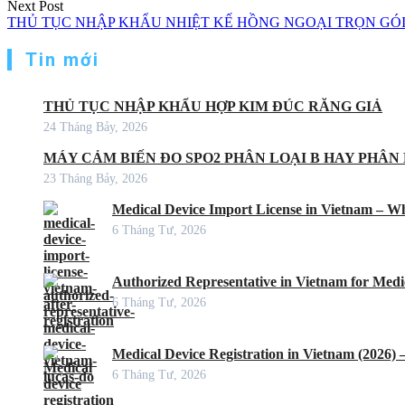
Next Post
THỦ TỤC NHẬP KHẨU NHIỆT KẾ HỒNG NGOẠI TRỌN GÓI MỚ
Tin mới
THỦ TỤC NHẬP KHẨU HỢP KIM ĐÚC RĂNG GIẢ
24 Tháng Bảy, 2026
MÁY CẢM BIẾN ĐO SPO2 PHÂN LOẠI B HAY PHÂN 
23 Tháng Bảy, 2026
Medical Device Import License in Vietnam – Wh
6 Tháng Tư, 2026
Authorized Representative in Vietnam for Medic
6 Tháng Tư, 2026
Medical Device Registration in Vietnam (2026)
6 Tháng Tư, 2026