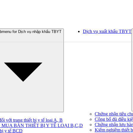
Dịch vụ xuất khẩu TBYT
bmenu for Dịch vụ nhập khẩu TBYT
Chứng nhận tiêu ch
Công bố đủ điều kiện
 với trang thiết bị y tế loại A, B
Chứng nhận lưu hà
MUA BÁN THIẾT BỊ Y TẾ LOẠI B,C,D
Kiểm nghiệm thiết bị
 bị y tế BCD