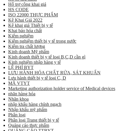
Hỗ trợ công khai giá
HS CODE
ISO 22000 THỰC PHẨM
Kê Khai Giá 2022
Kê khai giá Thiết bị y tế
Khai báo hóa chất
Kiểm nghiệm
Kiểm nghiệm thiết bị y tế trong nước
Kiểm tra chất lượng
Kinh doanh Mỹ phẩm
Kinh doanh thiết bị y tế loại B,C,D cần gì
Kinh nghiệm nhập hàng y tế
LỆ PHÍ BYT
LƯU HÀNH HÓA CHẤT RỬA, SÁT KHUẨN
Lưu hành thiết bị y tế loại C, D
MÃ VTYT
Marketing authorization holder service of Medical devices
nhãn hàng hóa
Nhãn khoa
nhập khẩu hàng chính ngạch
Nhập khẩu mỹ phẩm
Phân loại
Phân loại Trang thiết bị y tế
Quảng cáo thực phẩm
QUẢNG CÁO TTBYT