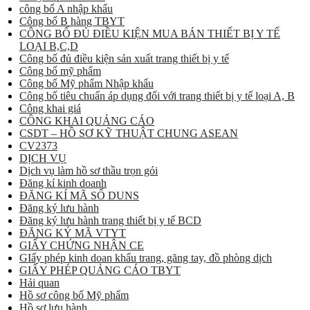
công bố A nhập khẩu
Công bố B hàng TBYT
CÔNG BỐ ĐỦ ĐIỀU KIỆN MUA BÁN THIẾT BỊ Y TẾ
LOẠI B,C,D
Công bố đủ điều kiện sản xuất trang thiết bị y tế
Công bố mỹ phẩm
Công bố Mỹ phẩm Nhập khẩu
Công bố tiêu chuẩn áp dụng đối với trang thiết bị y tế loại A, B
Công khai giá
CÔNG KHAI QUẢNG CÁO
CSDT – HỒ SƠ KỸ THUẬT CHUNG ASEAN
CV2373
DỊCH VỤ
Dịch vụ làm hồ sơ thầu trọn gói
Đăng kí kinh doanh
ĐĂNG KÍ MÃ SỐ DUNS
Đăng ký lưu hành
Đăng ký lưu hành trang thiết bị y tế BCD
ĐĂNG KÝ MÃ VTYT
GIẤY CHỨNG NHẬN CE
GIấy phép kinh doan khẩu trang, găng tay, đồ phòng dịch
GIẤY PHÉP QUẢNG CÁO TBYT
Hải quan
Hồ sơ công bố Mỹ phẩm
Hồ sơ lưu hành