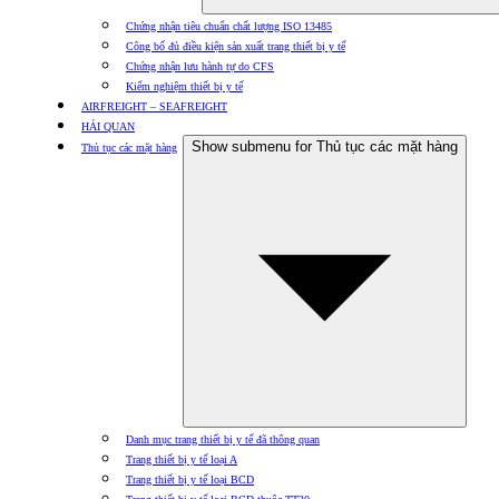
Chứng nhận tiêu chuẩn chất lượng ISO 13485
Công bố đủ điều kiện sản xuất trang thiết bị y tế
Chứng nhận lưu hành tự do CFS
Kiểm nghiệm thiết bị y tế
AIRFREIGHT – SEAFREIGHT
HẢI QUAN
Show submenu for Thủ tục các mặt hàng
Thủ tục các mặt hàng
Danh mục trang thiết bị y tế đã thông quan
Trang thiết bị y tế loại A
Trang thiết bị y tế loại BCD