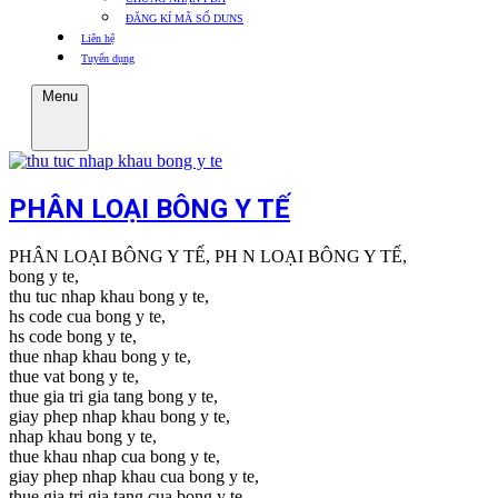
ĐĂNG KÍ MÃ SỐ DUNS
Liên hệ
Tuyển dụng
Menu
PHÂN LOẠI BÔNG Y TẾ
PHÂN LOẠI BÔNG Y TẾ, PH N LOẠI BÔNG Y TẾ,
bong y te,
thu tuc nhap khau bong y te,
hs code cua bong y te,
hs code bong y te,
thue nhap khau bong y te,
thue vat bong y te,
thue gia tri gia tang bong y te,
giay phep nhap khau bong y te,
nhap khau bong y te,
thue khau nhap cua bong y te,
giay phep nhap khau cua bong y te,
thue gia tri gia tang cua bong y te,