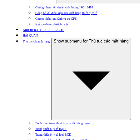
Chứng nhận tiêu chuẩn chất lượng ISO 13485
Công bố đủ điều kiện sản xuất trang thiết bị y tế
Chứng nhận lưu hành tự do CFS
Kiểm nghiệm thiết bị y tế
AIRFREIGHT – SEAFREIGHT
HẢI QUAN
Show submenu for Thủ tục các mặt hàng
Thủ tục các mặt hàng
Danh mục trang thiết bị y tế đã thông quan
Trang thiết bị y tế loại A
Trang thiết bị y tế loại BCD