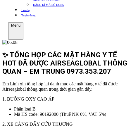
ĐĂNG KÍ MÃ SỐ DUNS
Liên hệ
Tuyển dụng
Menu
✨ TỔNG HỢP CÁC MẶT HÀNG Y TẾ
HOT ĐÃ ĐƯỢC AIRSEAGLOBAL THÔNG
QUAN – EM TRUNG 0973.353.207
Em Linh xin tổng hợp lại danh mục các mặt hàng y tế đã được
Airseaglobal thông quan trong thời gian gần đây.
1. BUỒNG OXY CAO ÁP
Phân loại B
Mã HS code: 90192000 (Thuế NK 0%, VAT 5%)
2. XE CÁNG ĐẨY CỨU THƯƠNG