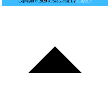
Copyright © 2020 AirSeaGlobal. By
eLightUp