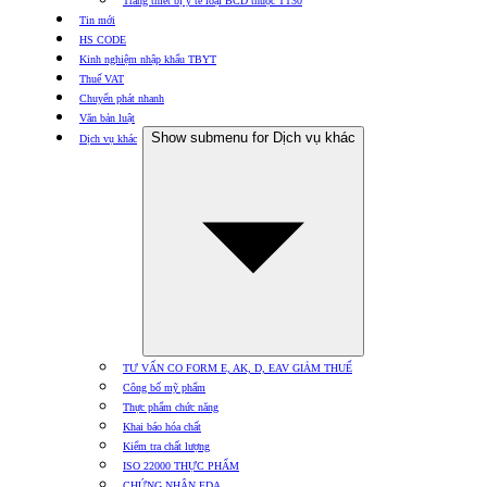
Trang thiết bị y tế loại BCD thuộc TT30
Tin mới
HS CODE
Kinh nghiệm nhập khẩu TBYT
Thuế VAT
Chuyển phát nhanh
Văn bản luật
Show submenu for Dịch vụ khác
Dịch vụ khác
TƯ VẤN CO FORM E, AK, D, EAV GIẢM THUẾ
Công bố mỹ phẩm
Thực phẩm chức năng
Khai báo hóa chất
Kiểm tra chất lượng
ISO 22000 THỰC PHẨM
CHỨNG NHẬN FDA