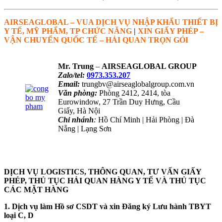
AIRSEAGLOBAL – VUA DỊCH VỤ NHẬP KHẨU THIẾT BỊ
Y TẾ, MỸ PHẨM, TP CHỨC NĂNG
|
XIN GIẤY PHÉP –
VẬN CHUYỂN QUỐC TẾ – HẢI QUAN TRỌN GÓI
Mr. Trung
–
AIRSEAGLOBAL GROUP
Zalo/tel:
0973.353.207
Email:
trungbv@airseaglobalgroup.com.vn
Văn phòng:
Phòng 2412, 2414, tòa
Eurowindow, 27 Trần Duy Hưng, Cầu
Giấy, Hà Nội
Chi nhánh
:
Hồ Chí Minh | Hải Phòng | Đà
Nẵng | Lạng Sơn
NHẬN TƯ VẤN QUA ZALO
DỊCH VỤ LOGISTICS, THÔNG QUAN, TƯ VẤN GIẤY
PHÉP, THỦ TỤC HẢI QUAN HÀNG Y TẾ VÀ THỦ TỤC
CÁC MẶT HÀNG
1. Dịch vụ làm Hồ sơ CSDT và xin Đăng ký Lưu hành TBYT
loại C, D