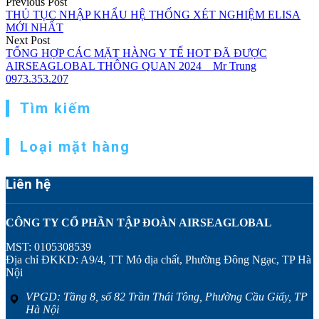
Previous Post
THỦ TỤC NHẬP KHẨU HỆ THỐNG XÉT NGHIỆM ELISA
MỚI NHẤT
Next Post
TỔNG HỢP CÁC MẶT HÀNG Y TẾ HOT ĐÃ ĐƯỢC
AIRSEAGLOBAL THÔNG QUAN 2024 _ Mr Trung
0973.353.207
Tìm kiếm
Loại mặt hàng
Liên hệ
CÔNG TY CỔ PHẦN TẬP ĐOÀN AIRSEAGLOBAL
MST: 0105308539
Địa chỉ ĐKKD: A9/4, TT Mỏ địa chất, Phường Đông Ngạc, TP Hà
Nội
VPGD: Tầng 8, số 82 Trần Thái Tông, Phường Cầu Giấy, TP
Hà Nội