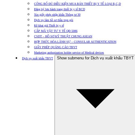
CÔNG BỐ ĐỦ ĐIỀU KIỆN MUA BÁN THIẾT BỊ Y TẾ LOẠI B,C,D
Đăng ký lưu hành trang thiết bị y tế BCD
Xin giấy phép nhập khẩu Thông tư 30
Dịch vụ làm hồ sơ thầu trọn gói
Kê khai giá Thiết bị y tế
CẤP MÃ VẬT TƯ Y TẾ QĐ 5086
CSDT – HỒ SƠ KỸ THUẬT CHUNG ASEAN
HỢP THỨC HÓA LÃNH SỰ – CONSULAR AUTHENTICATION
GIẤY PHÉP QUẢNG CÁO TBYT
Marketing authorization holder service of Medical devices
Show submenu for Dịch vụ xuất khẩu TBYT
Dịch vụ xuất khẩu TBYT