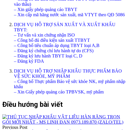
vào thầu)
– Xin giấy phép quảng cáo TBYT
– Xin cấp mã hãng nước sản xuất, mã VTYT theo QĐ 5086
DỊCH VỤ HỖ TRỢ SẢN XUẤT VÀ XUẤT KHẨU
TBYT:
– Tư vấn và xin chứng nhận ISO
– Công bố đủ điều kiện sản xuất TTBYT
– Công bố tiêu chuẩn áp dụng TBYT loại A,B
– Đăng ký chứng chỉ lưu hành tự do (CFS)
– Đăng ký lưu hành TBYT loại C, D
– Đăng ký FDA
DỊCH VỤ HỖ TRỢ NHẬP KHẨU THỰC PHẨM BẢO
VỆ SỨC KHỎE, MỸ PHẨM
– Công bố Thực phẩm Bảo vệ sức khỏe NK, mỹ phẩm nhập
khẩu
– Xin Giấy phép quảng cáo TPBVSK, mỹ phẩm
Điều hướng bài viết
Previous Post