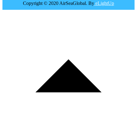
Copyright © 2020 AirSeaGlobal. By
eLightUp