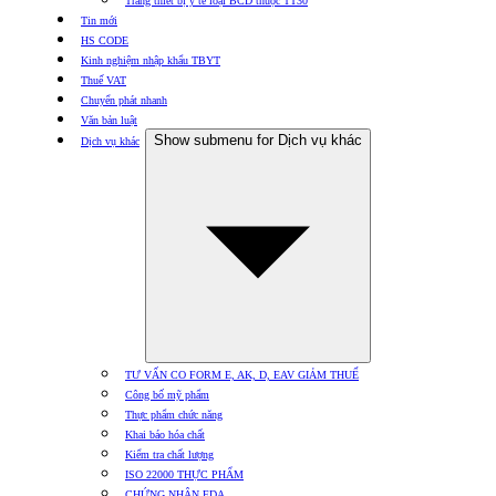
Trang thiết bị y tế loại BCD thuộc TT30
Tin mới
HS CODE
Kinh nghiệm nhập khẩu TBYT
Thuế VAT
Chuyển phát nhanh
Văn bản luật
Show submenu for Dịch vụ khác
Dịch vụ khác
TƯ VẤN CO FORM E, AK, D, EAV GIẢM THUẾ
Công bố mỹ phẩm
Thực phẩm chức năng
Khai báo hóa chất
Kiểm tra chất lượng
ISO 22000 THỰC PHẨM
CHỨNG NHẬN FDA