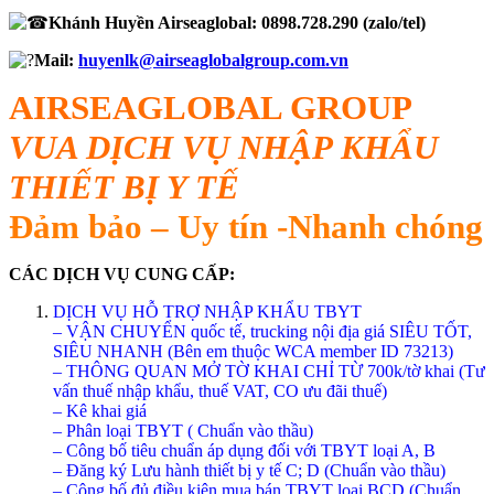
Khánh Huyền Airseaglobal: 0898.728.290 (zalo/tel)
Mail:
huyenlk@airseaglobalgroup.com.vn
AIRSEAGLOBAL GROUP
VUA DỊCH VỤ NHẬP KHẨU
THIẾT BỊ Y TẾ
Đảm bảo – Uy tín -Nhanh chóng
CÁC DỊCH VỤ CUNG CẤP:
DỊCH VỤ HỖ TRỢ NHẬP KHẨU TBYT
– VẬN CHUYỂN quốc tế, trucking nội địa giá SIÊU TỐT,
SIÊU NHANH (Bên em thuộc WCA member ID 73213)
– THÔNG QUAN MỞ TỜ KHAI CHỈ TỪ 700k/tờ khai (Tư
vấn thuế nhập khẩu, thuế VAT, CO ưu đãi thuế)
– Kê khai giá
– Phân loại TBYT ( Chuẩn vào thầu)
– Công bố tiêu chuẩn áp dụng đối với TBYT loại A, B
– Đăng ký Lưu hành thiết bị y tế C; D (Chuẩn vào thầu)
– Công bố đủ điều kiện mua bán TBYT loại BCD (Chuẩn