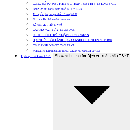
CÔNG BỐ ĐỦ ĐIỀU KIỆN MUA BÁN THIẾT BỊ Y TẾ LOẠI B,C,D
Đăng ký lưu hành trang thiết bị y tế BCD
Xin giấy phép nhập khẩu Thông tư 30
Dịch vụ làm hồ sơ thầu trọn gói
Kê khai giá Thiết bị y tế
CẤP MÃ VẬT TƯ Y TẾ QĐ 5086
CSDT – HỒ SƠ KỸ THUẬT CHUNG ASEAN
HỢP THỨC HÓA LÃNH SỰ – CONSULAR AUTHENTICATION
GIẤY PHÉP QUẢNG CÁO TBYT
Marketing authorization holder service of Medical devices
Show submenu for Dịch vụ xuất khẩu TBYT
Dịch vụ xuất khẩu TBYT