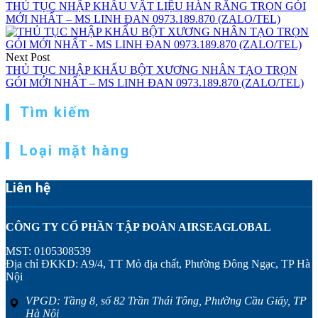
THỦ TỤC NHẬP KHẨU VẬT LIỆU HÀN RĂNG TRỌN GÓI
MỚI NHẤT – MS LINH ĐAN 0973.189.870 (ZALO/TEL)
Next Post
THỦ TỤC NHẬP KHẨU BỘT XƯƠNG NHÂN TẠO TRỌN
GÓI MỚI NHẤT – MS LINH ĐAN 0973.189.870 (ZALO/TEL)
Tìm kiếm
Loại mặt hàng
Liên hệ
CÔNG TY CỔ PHẦN TẬP ĐOÀN AIRSEAGLOBAL
MST: 0105308539
Địa chỉ ĐKKD: A9/4, TT Mỏ địa chất, Phường Đông Ngạc, TP Hà
Nội
VPGD: Tầng 8, số 82 Trần Thái Tông, Phường Cầu Giấy, TP
Hà Nội