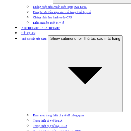
Chứng nhận tiêu chuẩn chất lượng ISO 13485
Công bố đủ điều kiện sản xuất trang thiết bị y tế
Chứng nhận lưu hành tự do CFS
Kiểm nghiệm thiết bị y tế
AIRFREIGHT – SEAFREIGHT
HẢI QUAN
Show submenu for Thủ tục các mặt hàng
Thủ tục các mặt hàng
Danh mục trang thiết bị y tế đã thông quan
Trang thiết bị y tế loại A
Trang thiết bị y tế loại BCD