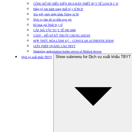
CÔNG BỐ ĐỦ ĐIỀU KIỆN MUA BÁN THIẾT BỊ Y TẾ LOẠI B,C,D
Đăng ký lưu hành trang thiết bị y tế BCD
Xin giấy phép nhập khẩu Thông tư 30
Dịch vụ làm hồ sơ thầu trọn gói
Kê khai giá Thiết bị y tế
CẤP MÃ VẬT TƯ Y TẾ QĐ 5086
CSDT – HỒ SƠ KỸ THUẬT CHUNG ASEAN
HỢP THỨC HÓA LÃNH SỰ – CONSULAR AUTHENTICATION
GIẤY PHÉP QUẢNG CÁO TBYT
Marketing authorization holder service of Medical devices
Show submenu for Dịch vụ xuất khẩu TBYT
Dịch vụ xuất khẩu TBYT