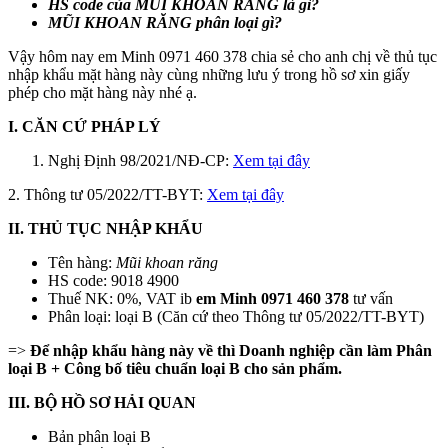
HS code của
MŨI KHOAN RĂNG
là gì?
MŨI KHOAN RĂNG
phân loại gì?
Vậy hôm nay em Minh 0971 460 378 chia sẻ cho anh chị về thủ tục
nhập khẩu mặt hàng này cùng những lưu ý trong hồ sơ xin giấy
phép cho mặt hàng này nhé ạ.
I. CĂN CỨ PHÁP LÝ
Nghị Định 98/2021/NĐ-CP:
Xem tại đây
2. Thông tư 05/2022/TT-BYT:
Xem tại đây
II. THỦ TỤC NHẬP KHẨU
Tên hàng:
Mũi khoan răng
HS code: 9018 4900
Thuế NK: 0%, VAT ib
em Minh 0971 460 378
tư vấn
Phân loại: loại B (Căn cứ theo Thông tư 05/2022/TT-BYT)
=>
Để nhập khẩu hàng này về thì Doanh nghiệp cần làm Phân
loại B + Công bố tiêu chuẩn loại B cho sản phẩm.
III. BỘ HỒ SƠ HẢI QUAN
Bản phân loại B