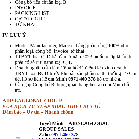
Công bố tiêu chuẩn loại B
INVOICE
PACKING LIST
CATALOGUE
TỜ KHAI
IV. LƯU Ý
Model, Manufacturer, Made in hàng phải trùng 100% như
phân loại, công bố, Invoice, tờ khai
TTBYT loại C, D bắt đầu từ năm 2023 muốn nhập khẩu thì
phải có số lưu hành loại C, D
Doanh nghiệp cần làm Công bố đủ điều kiện kinh doanh
TBYT loại BCD trước khi bán sản phẩm ra thị trường => Chi
tiết hồ sơ liên hệ
em Minh 0971 460 378
hỗ trợ nhé ạ.
Cần gấp Công bố B thông quan hàng hóa alo em Minh hỗ
trợ.
AIRSEAGLOBAL GROUP
VUA DỊCH VỤ NHẬP KHẨU THIẾT BỊ Y TẾ
Đảm bảo – Uy tín – Nhanh chóng
Tuyết Minh
–
AIRSEAGLOBAL
GROUP SALES
Zalo:
0971 460 378