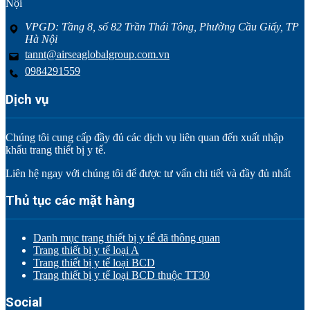
Nội
VPGD: Tầng 8, số 82 Trần Thái Tông, Phường Cầu Giấy, TP
Hà Nội
tannt@airseaglobalgroup.com.vn
0984291559
Dịch vụ
Chúng tôi cung cấp đầy đủ các dịch vụ liên quan đến xuất nhập
khẩu trang thiết bị y tế.
Liên hệ ngay với chúng tôi để được tư vấn chi tiết và đầy đủ nhất
Thủ tục các mặt hàng
Danh mục trang thiết bị y tế đã thông quan
Trang thiết bị y tế loại A
Trang thiết bị y tế loại BCD
Trang thiết bị y tế loại BCD thuộc TT30
Social