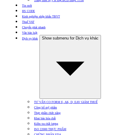
Trang thiết bị y tế loại BCD thuộc TT30
Tin mới
HS CODE
Kinh nghiệm nhập khẩu TBYT
Thuế VAT
Chuyển phát nhanh
Văn bản luật
Show submenu for Dịch vụ khác
Dịch vụ khác
TƯ VẤN CO FORM E, AK, D, EAV GIẢM THUẾ
Công bố mỹ phẩm
Thực phẩm chức năng
Khai báo hóa chất
Kiểm tra chất lượng
ISO 22000 THỰC PHẨM
CHỨNG NHẬN FDA