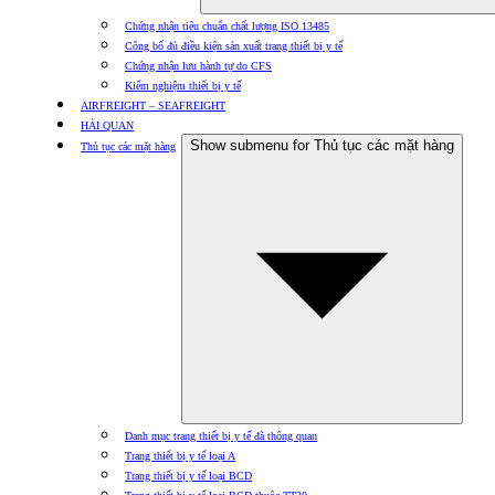
Chứng nhận tiêu chuẩn chất lượng ISO 13485
Công bố đủ điều kiện sản xuất trang thiết bị y tế
Chứng nhận lưu hành tự do CFS
Kiểm nghiệm thiết bị y tế
AIRFREIGHT – SEAFREIGHT
HẢI QUAN
Show submenu for Thủ tục các mặt hàng
Thủ tục các mặt hàng
Danh mục trang thiết bị y tế đã thông quan
Trang thiết bị y tế loại A
Trang thiết bị y tế loại BCD