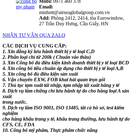
Mobi:
0971 460 378
Email:
minhntt@airseaglobalgroup.com.vn
Add
: Phòng 2412, 2414, tòa Eurowindow,
27 Trần Duy Hưng, Cầu Giấy, HN
NHẬN TƯ VẤN QUA ZALO
CÁC DỊCH VỤ CUNG CẤP:
1. Xin đăng ký lưu hành thiết bị y tế loại C,D
2. Phân loại chỉ từ 200k ( Chuẩn vào thầu)
3. Xin Công bố đủ điều kiện kinh doanh thiết bị y tế loại BCD
4. Xin công bố tiêu chuẩn áp dụng cho thiết bị y tế loại A,B
5. Xin công bố đủ điều kiện sản xuất
6. Vận chuyển EXW, FOB khai hải quan trọn gói
7. Thủ tục tạm xuất tái nhập, tạm nhập tái xuất hàng y tế
8. Dịch vụ làm chứng chỉ lưu hành tự do cho hàng loại A sản
xuất
trong nước.
9. Dịch vụ làm ISO 9001, ISO 13485, tất cả hồ sơ, test kiểm
nghiệm
cho hàng khẩu trang y tế, khẩu trang thường, lưu hành tự do
CFS, CE, FDA
10. Công bố mỹ phẩm, Thực phẩm chức năng