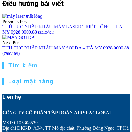
Điều hướng bài viết
Previous Post
THỦ TỤC NHẬP KHẨU MÁY LASER TRIỆT LÔNG – HÀ
MY 0928.0000.88 (zalo/tel)
Next Post
THỦ TỤC NHẬP KHẨU MÁY SOI DA – HÀ MY 0928.0000.88
(zalo/ tel)
Tìm kiếm
Loại mặt hàng
Liên hệ
CÔNG TY CỔ PHẦN TẬP ĐOÀN AIRSEAGLOBAL
MST: 0105308539
Địa chỉ ĐKKD: A9/4, TT Mỏ địa chất, Phường Đông Ngạc, TP Hà