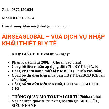
Zalo: 0379.150.954
Mobi: 0379.150.954
Email: annp@airseaglobalgroup.com.vn
AIRSEAGLOBAL – VUA DỊCH VỤ NHẬP
KHẨU THIẾT BỊ Y TẾ
Xử lý GIẤY PHÉP chỉ từ 3-5 ngày:
Phân loại (Chỉ từ 200k – Chuẩn vào thầu)
Công bố tiêu chuẩn áp dụng đối với TBYT loại A, B
Đăng ký Lưu hành thiết bị y tế BCD (Chuẩn vào thầu)
Công bố đủ điều kiện mua bán TBYT loại BCD (Chuẩn
vào thầu)
Công bố đủ điều kiện sản xuất, ISO 13485, ISO 9001,
CFS
THÔNG QUAN MỞ TỜ KHAI CHỈ TỪ 700k/tờ khai.
Vận chuyển quốc tế, trucking nội địa giá SIÊU TỐT,
SIÊU NHANH