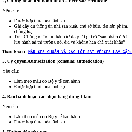
2, Chứng nhận lưu hành tự do – Free sale certificate
Yêu cầu:
Được hợp thức hóa lãnh sự
Ghi đầy đủ thông tin nhà sản xuất, chủ sở hữu, tên sản phẩm,
chủng loại
Trên Chứng nhận lưu hành tư do phải ghi rõ “sản phẩm được
lưu hành tại thị trường nội địa và không hạn chế xuất khẩu”
Tham khảo:
MẪU CFS CHUẨN VÀ CÁC LỖI SAI VỀ CFS HAY GẶP:
3, Ủy quyền Authorization (consular authetication)
Yêu cầu:
Làm theo mẫu do Bộ y tế ban hành
Được hợp thức hóa lãnh sự
4, Bảo hành hoặc xác nhận hàng dùng 1 lần:
Yêu cầu:
Làm theo mẫu do Bộ y tế ban hành
Được hợp thức hóa lãnh sự
5, Hướng dẫn sử dụng