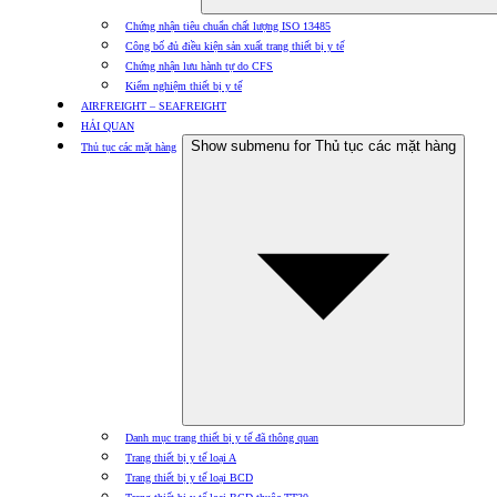
Chứng nhận tiêu chuẩn chất lượng ISO 13485
Công bố đủ điều kiện sản xuất trang thiết bị y tế
Chứng nhận lưu hành tự do CFS
Kiểm nghiệm thiết bị y tế
AIRFREIGHT – SEAFREIGHT
HẢI QUAN
Show submenu for Thủ tục các mặt hàng
Thủ tục các mặt hàng
Danh mục trang thiết bị y tế đã thông quan
Trang thiết bị y tế loại A
Trang thiết bị y tế loại BCD