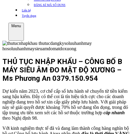
ĐĂNG KÍ MÃ SỐ DUNS
Liên hệ
Tuyển dụng
Menu
THỦ TỤC NHẬP KHẨU – CÔNG BỐ B
MÁY SIÊU ÂM ĐO MẬT ĐỘ XƯƠNG –
Ms Phương An 0379.150.954
Dự kiến năm 2023, cơ chế cấp số lưu hành sẽ chuyển từ tiền kiểm
sang hậu kiểm. Đây có thể coi là tín hiệu tích cực cho các doanh
nghiệp đang treo hồ sơ xin cấp giấy phép lưu hành. Với giải pháp
này sẽ giải quyết được khoảng 70% hồ sơ đang tồn đọng, trong đó
tập trung ưu tiên xem xét các hồ sơ thuộc trường hợp
cấp nhanh
theo Nghị định 98.
Với kinh nghiệm thực tế đã và đang làm thành công hàng nghìn bộ
hồ sơ Công bố,lưu hành,Aisea nhận định
đây là thời điểm VÀNG