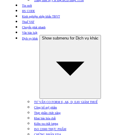
Trang thiết bị y tế loại BCD thuộc TT30
Tin mới
HS CODE
Kinh nghiệm nhập khẩu TBYT
Thuế VAT
Chuyển phát nhanh
Văn bản luật
Show submenu for Dịch vụ khác
Dịch vụ khác
TƯ VẤN CO FORM E, AK, D, EAV GIẢM THUẾ
Công bố mỹ phẩm
Thực phẩm chức năng
Khai báo hóa chất
Kiểm tra chất lượng
ISO 22000 THỰC PHẨM
CHỨNG NHẬN FDA