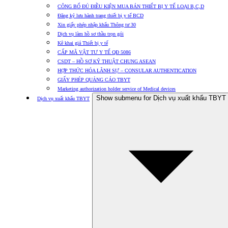
CÔNG BỐ ĐỦ ĐIỀU KIỆN MUA BÁN THIẾT BỊ Y TẾ LOẠI B,C,D
Đăng ký lưu hành trang thiết bị y tế BCD
Xin giấy phép nhập khẩu Thông tư 30
Dịch vụ làm hồ sơ thầu trọn gói
Kê khai giá Thiết bị y tế
CẤP MÃ VẬT TƯ Y TẾ QĐ 5086
CSDT – HỒ SƠ KỸ THUẬT CHUNG ASEAN
HỢP THỨC HÓA LÃNH SỰ – CONSULAR AUTHENTICATION
GIẤY PHÉP QUẢNG CÁO TBYT
Marketing authorization holder service of Medical devices
Show submenu for Dịch vụ xuất khẩu TBYT
Dịch vụ xuất khẩu TBYT