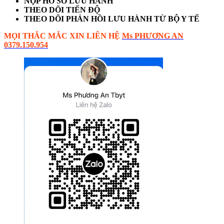
NỘP HỒ SƠ LƯU HÀNH
THEO DÕI TIẾN ĐỘ
THEO DÕI PHẢN HỒI LƯU HÀNH TỪ BỘ Y TẾ
MỌI THẮC MẮC XIN LIÊN HỆ
Ms PHƯƠNG AN
0379.150.954