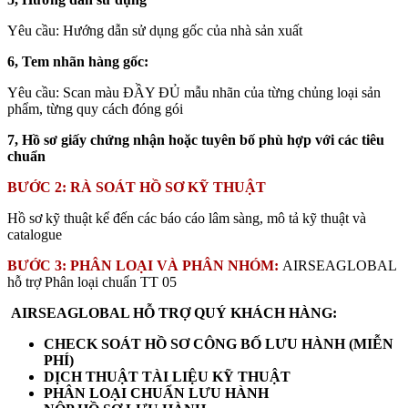
Yêu cầu: Hướng dẫn sử dụng gốc của nhà sản xuất
6, Tem nhãn hàng gốc:
Yêu cầu: Scan màu ĐẦY ĐỦ mẫu nhãn của từng chủng loại sản
phẩm, từng quy cách đóng gói
7, Hồ sơ giấy chứng nhận hoặc tuyên bố phù hợp với các tiêu
chuẩn
BƯỚC 2: RÀ SOÁT HỒ SƠ KỸ THUẬT
Hồ sơ kỹ thuật kể đến các báo cáo lâm sàng, mô tả kỹ thuật và
catalogue
BƯỚC 3: PHÂN LOẠI VÀ PHÂN NHÓM:
AIRSEAGLOBAL
hỗ trợ Phân loại chuẩn TT 05
AIRSEAGLOBAL HỖ TRỢ QUÝ KHÁCH HÀNG:
CHECK SOÁT HỒ SƠ CÔNG BỐ LƯU HÀNH (MIỄN
PHÍ)
DỊCH THUẬT TÀI LIỆU KỸ THUẬT
PHÂN LOẠI CHUẨN LƯU HÀNH