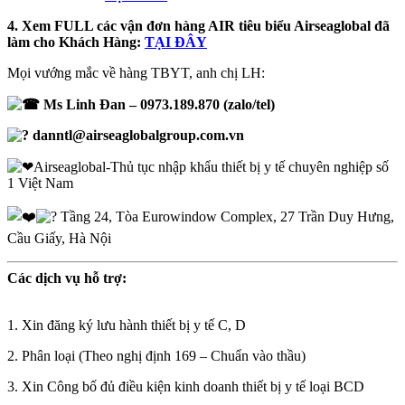
4. Xem FULL các vận đơn hàng AIR tiêu biểu Airseaglobal đã
làm cho Khách Hàng:
TẠI ĐÂY
Mọi vướng mắc về hàng TBYT, anh chị LH:
Ms Linh Đan – 0973.189.870 (zalo/tel)
danntl@airseaglobalgroup.com.vn
Airseaglobal-Thủ tục nhập khẩu thiết bị y tế chuyên nghiệp số
1 Việt Nam
Tầng 24, Tòa Eurowindow Complex, 27 Trần Duy Hưng,
Cầu Giấy, Hà Nội
Các dịch vụ hỗ trợ:
1. Xin đăng ký lưu hành thiết bị y tế C, D
2. Phân loại (Theo nghị định 169 – Chuẩn vào thầu)
3. Xin Công bố đủ điều kiện kinh doanh thiết bị y tế loại BCD