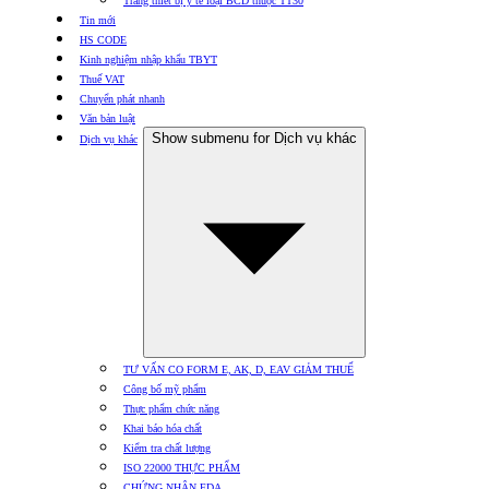
Trang thiết bị y tế loại BCD thuộc TT30
Tin mới
HS CODE
Kinh nghiệm nhập khẩu TBYT
Thuế VAT
Chuyển phát nhanh
Văn bản luật
Show submenu for Dịch vụ khác
Dịch vụ khác
TƯ VẤN CO FORM E, AK, D, EAV GIẢM THUẾ
Công bố mỹ phẩm
Thực phẩm chức năng
Khai báo hóa chất
Kiểm tra chất lượng
ISO 22000 THỰC PHẨM
CHỨNG NHẬN FDA