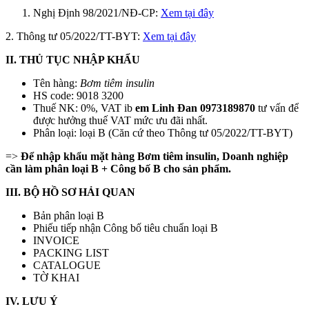
Nghị Định 98/2021/NĐ-CP:
Xem tại đây
2. Thông tư 05/2022/TT-BYT:
Xem tại đây
II. THỦ TỤC NHẬP KHẨU
Tên hàng:
Bơm tiêm insulin
HS code: 9018 3200
Thuế NK: 0%, VAT ib
em
Linh Đan 0973189870
tư vấn để
được hưởng thuế VAT mức ưu đãi nhất.
Phân loại: loại B (Căn cứ theo Thông tư 05/2022/TT-BYT)
=>
Để nhập khẩu mặt hàng Bơm tiêm insulin, Doanh nghiệp
cần làm phân loại B + Công bố B cho sản phẩm.
III. BỘ HỒ SƠ HẢI QUAN
Bản phân loại B
Phiếu tiếp nhận Công bố tiêu chuẩn loại B
INVOICE
PACKING LIST
CATALOGUE
TỜ KHAI
IV. LƯU Ý