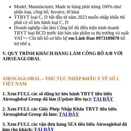
Model, Manufacturer, Made in hàng phải trùng 100% như
phân loại, công bố, Invoice, tờ khai
TTBYT loại C, D bắt đầu từ năm 2023 muốn nhập khẩu thì
phải có số lưu hành loại C, D
Doanh nghiệp cần làm Công bố đủ điều kiện kinh doanh
TBYT loại BCD trước khi bán sản phẩm ra thị trường và xuất
VAT=> Chi tiết hồ sơ liên hệ
em Linh Đan 0973189870
hỗ
trợ nhé ạ.
V. QUY TRÌNH KHÁCH HÀNG LÀM CÔNG BỐ A/B VỚI
AIRSEAGLOBAL
AIRSEAGLOBAL – THỦ TỤC NHẬP KHẨU Y TẾ SỐ 1
VIỆT NAM
1. Xem FULL các số đăng ký lưu hành TBYT tiêu biểu
Airseaglobal Group đã làm (Update liên tục):
TẠI ĐÂY
2. Xem FULL các Giấy Phép Nhập Khẩu TBYT tiêu biểu
Airseaglobal Group đã làm:
TẠI ĐÂY
3. Xem FULL các vận đơn hàng SEA tiêu biểu
Airseaglobal đã
làm cho khách:
TẠI ĐÂY