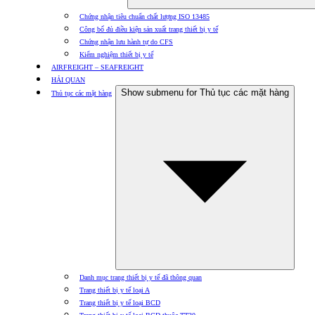
Chứng nhận tiêu chuẩn chất lượng ISO 13485
Công bố đủ điều kiện sản xuất trang thiết bị y tế
Chứng nhận lưu hành tự do CFS
Kiểm nghiệm thiết bị y tế
AIRFREIGHT – SEAFREIGHT
HẢI QUAN
Show submenu for Thủ tục các mặt hàng
Thủ tục các mặt hàng
Danh mục trang thiết bị y tế đã thông quan
Trang thiết bị y tế loại A
Trang thiết bị y tế loại BCD