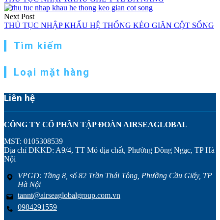
Next Post
THỦ TỤC NHẬP KHẨU HỆ THỐNG KÉO GIÃN CỘT SỐNG
Tìm kiếm
Loại mặt hàng
Liên hệ
CÔNG TY CỔ PHẦN TẬP ĐOÀN AIRSEAGLOBAL
MST: 0105308539
Địa chỉ ĐKKD: A9/4, TT Mỏ địa chất, Phường Đông Ngạc, TP Hà
Nội
VPGD: Tầng 8, số 82 Trần Thái Tông, Phường Cầu Giấy, TP
Hà Nội
tannt@airseaglobalgroup.com.vn
0984291559