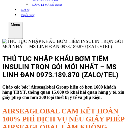
ĐĂNG KÍ MÃ SỐ DUNS
Liên hệ
Tuyển dụng
Menu
THỦ TỤC NHẬP KHẨU BƠM TIÊM
INSULIN TRỌN GÓI MỚI NHẤT – MS
LINH ĐAN 0973.189.870 (ZALO/TEL)
Chào các bác! Airseaglobal Group hiện có hơn 1600 khách
hàng TBYT, thông quan 15,000 tờ khai hải quan hàng y tế, xin
giấy phép cho hơn 300 loại thiết bị y tế và phụ kiện.
AIRSEAGLOBAL CAM KẾT HOÀN
100% PHÍ DỊCH VỤ NẾU GIẤY PHÉP
AIRSEAGLOBAL LÀM KHÔNG