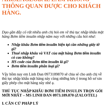
THÔNG QUAN ĐƯỢC CHO KHÁCH
HÀNG.
Dạo gần đây có rất nhiều anh chị hỏi em về thủ tục nhập khẩu mặt
hàng Bơm tiêm insulin nhập năm nay với những câu hỏi như:
Nhập khẩu
Bơm tiêm insulin
hiện tại cần những giấy tờ
gì?
Thuế nhập khẩu và VAT của mặt hàng
Bơm tiêm insulin
có cao không?
HS code của
Bơm tiêm insulin
là gì?
Bơm tiêm insulin
phân loại gì?
Vậy hôm nay em Linh Đan 0973189870 sẽ chia sẻ cho anh chị về
thủ tục nhập khẩu mặt hàng này cùng những lưu ý trong hồ sơ xin
giấy phép cho mặt hàng này nhé ạ.
THỦ TỤC NHẬP KHẨU BƠM TIÊM INSULIN TRỌN GÓI
MỚI NHẤT – MS LINH ĐAN 0973.189.870
(ZALO/TEL)
I. CĂN CỨ PHÁP LÝ