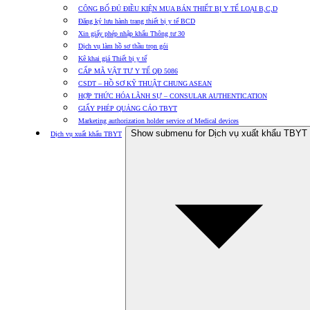
CÔNG BỐ ĐỦ ĐIỀU KIỆN MUA BÁN THIẾT BỊ Y TẾ LOẠI B,C,D
Đăng ký lưu hành trang thiết bị y tế BCD
Xin giấy phép nhập khẩu Thông tư 30
Dịch vụ làm hồ sơ thầu trọn gói
Kê khai giá Thiết bị y tế
CẤP MÃ VẬT TƯ Y TẾ QĐ 5086
CSDT – HỒ SƠ KỸ THUẬT CHUNG ASEAN
HỢP THỨC HÓA LÃNH SỰ – CONSULAR AUTHENTICATION
GIẤY PHÉP QUẢNG CÁO TBYT
Marketing authorization holder service of Medical devices
Show submenu for Dịch vụ xuất khẩu TBYT
Dịch vụ xuất khẩu TBYT