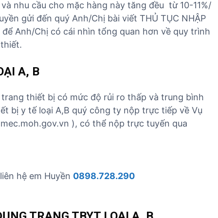
 và nhu cầu cho mặc hàng này tăng đều từ 10-11%/
uyền gửi đến quý Anh/Chị bài viết THỦ TỤC NHẬP
để Anh/Chị có cái nhìn tổng quan hơn về quy trình
thiết.
ẠI A, B
à trang thiết bị có mức độ rủi ro thấp và trung bình
ết bị y tế loại A,B quý công ty nộp trực tiếp về Vụ
( dmec.moh.gov.vn ), có thể nộp trực tuyến qua
i liên hệ em Huyền
0898.728.290
DỤNG TRANG TBYT LOẠI A, B