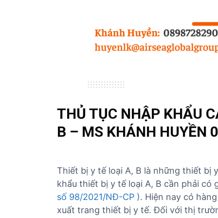
ủ
t
ụ
c
c
á
c
m
ặ
THỦ TỤC NHẬP KHẨU CÁC
t
h
B – MS KHÁNH HUYỀN 0
à
n
g
Thiết bị y tế loại A, B là những thiết b
khẩu thiết bị y tế loại A, B cần phải có g
số 98/2021/NĐ-CP )
. Hiện nay có hàng
xuất trang thiết bị y tế. Đối với thị t