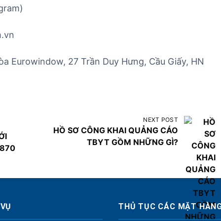
egram)
m.vn
òa Eurowindow, 27 Trần Duy Hưng, Cầu Giấy, HN
NEXT POST
HỒ SƠ CÔNG KHAI QUẢNG CÁO
ỚI
TBYT GỒM NHỮNG GÌ?
.870
 VỤ
THỦ TỤC CÁC MẶT HÀN