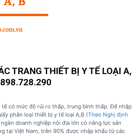
h
D
v
ị
ụ
c
n
h
h
v
ậ
ụ
p
k
k
h
h
á
ẩ
 TRANG THIẾT BỊ Y TẾ LOẠI A,
c
u
898.728.290
T
B
Y
T
ị y tế có mức độ rủi ro thấp, trung bình thấp. Để nhập
iấy phân loại thiết bị y tế loại A,B (
Theo Nghị định
 ngàn doanh nghiệp nội địa lớn có năng lực sản
rường tại Việt Nam, trên 90% được nhập khẩu từ các