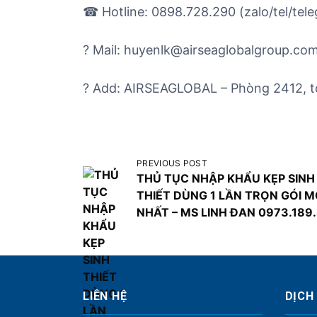
☎ Hotline: 0898.728.290 (zalo/tel/tel
? Mail: huyenlk@airseaglobalgroup.co
? Add: AIRSEAGLOBAL – Phòng 2412, t
Đ
PREVIOUS POST
THỦ TỤC NHẬP KHẨU KẸP SINH
i
THIẾT DÙNG 1 LẦN TRỌN GÓI M
ề
NHẤT – MS LINH ĐAN 0973.189
u
h
ư
ớ
LIÊN HỆ
DỊCH
n