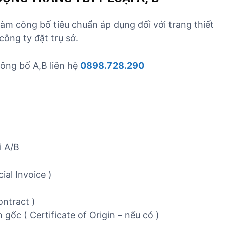
àm công bố tiêu chuẩn áp dụng đối với trang thiết
 công ty đặt trụ sở.
công bố A,B liên hệ
0898.728.290
i A/B
al Invoice )
ntract )
ốc ( Certificate of Origin – nếu có )