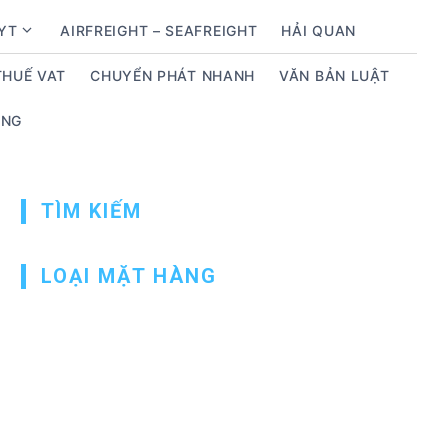
BYT
AIRFREIGHT – SEAFREIGHT
HẢI QUAN
S
h
THUẾ VAT
CHUYỂN PHÁT NHANH
VĂN BẢN LUẬT
o
w
ỤNG
s
u
b
m
TÌM KIẾM
e
n
LOẠI MẶT HÀNG
u
f
o
r
D
ị
c