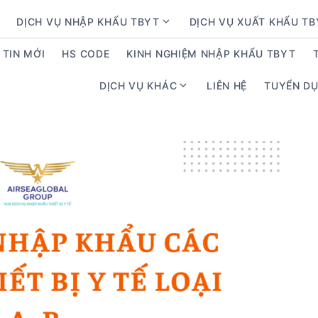
DỊCH VỤ NHẬP KHẨU TBYT
DỊCH VỤ XUẤT KHẨU T
S
h
TIN MỚI
HS CODE
KINH NGHIỆM NHẬP KHẨU TBYT
o
w
DỊCH VỤ KHÁC
LIÊN HỆ
TUYỂN D
S
s
h
u
o
b
w
m
s
e
u
n
b
u
m
f
e
o
n
r
u
D
f
ị
o
c
r