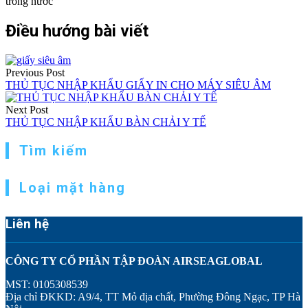
trong nước
Điều hướng bài viết
Previous Post
THỦ TỤC NHẬP KHẨU GIẤY IN CHO MÁY SIÊU ÂM
Next Post
THỦ TỤC NHẬP KHẨU BÀN CHẢI Y TẾ
Tìm kiếm
Loại mặt hàng
Liên hệ
CÔNG TY CỔ PHẦN TẬP ĐOÀN AIRSEAGLOBAL
MST: 0105308539
Địa chỉ ĐKKD: A9/4, TT Mỏ địa chất, Phường Đông Ngạc, TP Hà