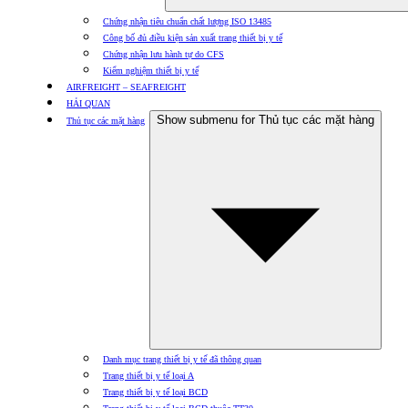
Chứng nhận tiêu chuẩn chất lượng ISO 13485
Công bố đủ điều kiện sản xuất trang thiết bị y tế
Chứng nhận lưu hành tự do CFS
Kiểm nghiệm thiết bị y tế
AIRFREIGHT – SEAFREIGHT
HẢI QUAN
Show submenu for Thủ tục các mặt hàng
Thủ tục các mặt hàng
Danh mục trang thiết bị y tế đã thông quan
Trang thiết bị y tế loại A
Trang thiết bị y tế loại BCD