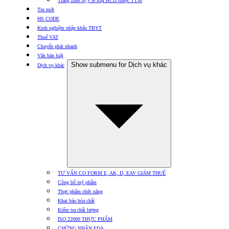
Trang thiết bị y tế loại BCD thuộc TT30
Tin mới
HS CODE
Kinh nghiệm nhập khẩu TBYT
Thuế VAT
Chuyển phát nhanh
Văn bản luật
Show submenu for Dịch vụ khác
Dịch vụ khác
TƯ VẤN CO FORM E, AK, D, EAV GIẢM THUẾ
Công bố mỹ phẩm
Thực phẩm chức năng
Khai báo hóa chất
Kiểm tra chất lượng
ISO 22000 THỰC PHẨM
CHỨNG NHẬN FDA