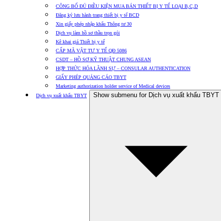
CÔNG BỐ ĐỦ ĐIỀU KIỆN MUA BÁN THIẾT BỊ Y TẾ LOẠI B,C,D
Đăng ký lưu hành trang thiết bị y tế BCD
Xin giấy phép nhập khẩu Thông tư 30
Dịch vụ làm hồ sơ thầu trọn gói
Kê khai giá Thiết bị y tế
CẤP MÃ VẬT TƯ Y TẾ QĐ 5086
CSDT – HỒ SƠ KỸ THUẬT CHUNG ASEAN
HỢP THỨC HÓA LÃNH SỰ – CONSULAR AUTHENTICATION
GIẤY PHÉP QUẢNG CÁO TBYT
Marketing authorization holder service of Medical devices
Show submenu for Dịch vụ xuất khẩu TBYT
Dịch vụ xuất khẩu TBYT