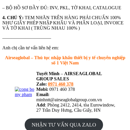
– BỘ HỒ SƠ ĐẦY ĐỦ: INV, PKL, TỜ KHAI, CATALOGUE
4. CHÚ Ý:
TEM NHÃN TRÊN HÀNG PHẢI CHUẨN 100%
NHƯ GIẤY PHÉP NHẬP KHẨU VÀ PHÂN LOẠI, INVOICE
VÀ TỜ KHAI ( TRÙNG NHAU 100% )
——————————–
Anh chị cần tư vấn liên hệ em:
Airseaglobal – Thủ tục nhập khẩu thiết bị y tế chuyên nghiệp
số 1 Việt Nam
Tuyết Minh
–
AIRSEAGLOBAL
GROUP SALES
Zalo:
0971 460 378
Mobi:
0971 460 378
Email:
minhntt@airseaglobalgroup.com.vn
Add
: Phòng 2412, 2414, tòa Eurowindow,
27 Trần Duy Hưng, Cầu Giấy, HN
NHẬN TƯ VẤN QUA ZALO