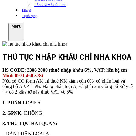
ĐĂNG KÍ MÃ SỐ DUNS
Liên hệ
Tuyển dụng
Menu
THỦ TỤC NHẬP KHẨU CHỈ NHA KHOA
HS CODE: 3306 2000 (thuế nhập khẩu 6%, VAT: liên hệ em
Minh 0971 460 378)
Nếu có CO form AK thì thuế NK giảm còn 0%, có phân loại và
công bố A VAT 5%. Hàng phân loại A, và phải xin Công bố Sở y tế
=> có 2 giấy tờ này thuế VAT về 5%
1. PHÂN LOẠI:
A
2. GPNK:
KHÔNG
3. THỦ TỤC HẢI QUAN:
– BẢN PHÂN LOẠI A