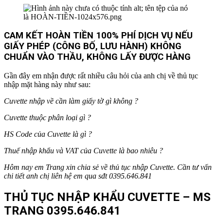
CAM KẾT HOÀN TIỀN 100% PHÍ DỊCH VỤ NẾU
GIẤY PHÉP (CÔNG BỐ, LƯU HÀNH) KHÔNG
CHUẨN VÀO THẦU, KHÔNG LẤY ĐƯỢC HÀNG
Gần đây em nhận được rất nhiều câu hỏi của anh chị về thủ tục
nhập mặt hàng này như sau:
Cuvette nhập về cần làm giấy tờ gì không ?
Cuvette
thuộc phân loại gì ?
HS Code của
Cuvette
là gì ?
Thuế nhập khẩu và VAT của
Cuvette
là bao nhiêu ?
Hôm nay em Trang xin chia sẻ về thủ tục nhập
Cuvette
. Cần tư vấn
chi tiết anh chị liên hệ em qua sđt 0395.646.841
THỦ TỤC NHẬP KHẨU CUVETTE – MS
TRANG 0395.646.841