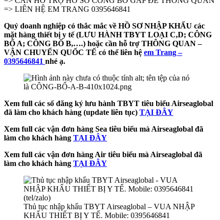
=> CẦN HỖ TRỢ HỒ SƠ CÔNG BỐ GẤP ĐỂ THÔNG QUAN
=> LIÊN HỆ EM TRANG 0395646841
Quý doanh nghiệp có thắc mắc về HỒ SƠ NHẬP KHẨU các
mặt hàng thiết bị y tế (LƯU HÀNH TBYT LOẠI C,D; CÔNG
BỐ A; CÔNG BỐ B,….) hoặc cần hỗ trợ THÔNG QUAN –
VẬN CHUYỂN QUỐC TẾ có thể liên hệ
em Trang –
0395646841
nhé ạ.
Xem full các số đăng ký lưu hành TBYT tiêu biểu Airseaglobal
đã làm cho khách hàng (update liên tục)
TẠI ĐÂY
Xem full các vận đơn hàng Sea tiêu biểu mà Airseaglobal đã
làm cho khách hàng
TẠI ĐÂY
Xem full các vận đơn hàng Air tiêu biểu mà Airseaglobal đã
làm cho khách hàng
TẠI ĐÂY
Thủ tục nhập khẩu TBYT Airseaglobal – VUA NHẬP
KHẨU THIẾT BỊ Y TẾ. Mobile: 0395646841