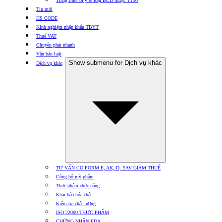
Trang thiết bị y tế loại BCD thuộc TT30
Tin mới
HS CODE
Kinh nghiệm nhập khẩu TBYT
Thuế VAT
Chuyển phát nhanh
Văn bản luật
Show submenu for Dịch vụ khác
Dịch vụ khác
TƯ VẤN CO FORM E, AK, D, EAV GIẢM THUẾ
Công bố mỹ phẩm
Thực phẩm chức năng
Khai báo hóa chất
Kiểm tra chất lượng
ISO 22000 THỰC PHẨM
CHỨNG NHẬN FDA