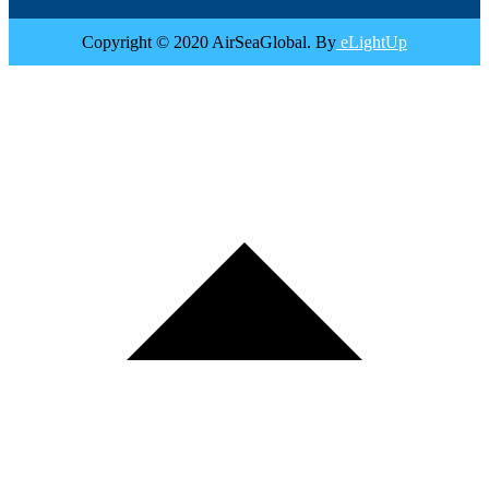
Copyright © 2020 AirSeaGlobal. By
eLightUp