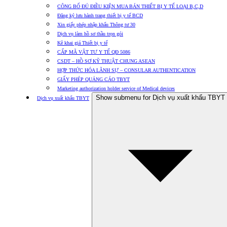
CÔNG BỐ ĐỦ ĐIỀU KIỆN MUA BÁN THIẾT BỊ Y TẾ LOẠI B,C,D
Đăng ký lưu hành trang thiết bị y tế BCD
Xin giấy phép nhập khẩu Thông tư 30
Dịch vụ làm hồ sơ thầu trọn gói
Kê khai giá Thiết bị y tế
CẤP MÃ VẬT TƯ Y TẾ QĐ 5086
CSDT – HỒ SƠ KỸ THUẬT CHUNG ASEAN
HỢP THỨC HÓA LÃNH SỰ – CONSULAR AUTHENTICATION
GIẤY PHÉP QUẢNG CÁO TBYT
Marketing authorization holder service of Medical devices
Show submenu for Dịch vụ xuất khẩu TBYT
Dịch vụ xuất khẩu TBYT