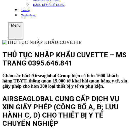
ĐĂNG KÍ MÃ SỐ DUNS
Liên hệ
Tuyển dụng
Menu
THỦ TỤC NHÂP KHẨU CUVETTE – MS
TRANG 0395.646.841
Chào các bác! Airseaglobal Group hiện có hơn 1600 khách
hàng TBYT, thông quan 15,000 tờ khai hải quan hàng y tế, xin
giấy phép cho hơn 300 loại thiết bị y tế và phụ kiện.
AIRSEAGLOBAL CUNG CẤP DỊCH VỤ
XIN GIẤY PHÉP (CÔNG BỐ A, B; LƯU
HÀNH C, D) CHO THIẾT BỊ Y TẾ
CHUYỂN NGHIỆP