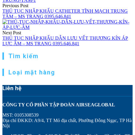
Previous Post
THỦ TỤC NHẬP KHẨU CATHETER TĨNH MẠCH TRUNG
TÂM – MS TRANG 0395.646.841
Next Post
THỦ TỤC NHÂP KHẨU DẪN LƯU VẾT THƯƠNG KÍN ÁP
LỰC ÂM – MS TRANG 0395.646.841
Tìm kiếm
Loại mặt hàng
Liên hệ
CÔNG TY CỔ PHẦN TẬP ĐOÀN AIRSEAGLOBAL
MST: 0105308539
Địa chỉ ĐKKD: A9/4, TT Mỏ địa chất, Phường Đông Ngạc, TP Hà
Nội