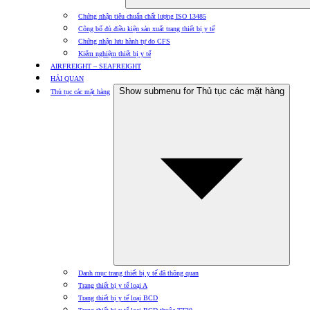
Chứng nhận tiêu chuẩn chất lượng ISO 13485
Công bố đủ điều kiện sản xuất trang thiết bị y tế
Chứng nhận lưu hành tự do CFS
Kiểm nghiệm thiết bị y tế
AIRFREIGHT – SEAFREIGHT
HẢI QUAN
Show submenu for Thủ tục các mặt hàng
Thủ tục các mặt hàng
Danh mục trang thiết bị y tế đã thông quan
Trang thiết bị y tế loại A
Trang thiết bị y tế loại BCD