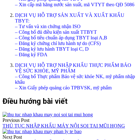
– Xin cấp mã hãng nước sản xuất, mã VTYT theo QĐ 5086
DỊCH VỤ HỖ TRỢ SẢN XUẤT VÀ XUẤT KHẨU
TBYT:
– Tư vấn và xin chứng nhận ISO
– Công bố đủ điều kiện sản xuất TTBYT
– Công bố tiêu chuẩn áp dụng TBYT loại A,B
– Đăng ký chứng chỉ lưu hành tự do (CFS)
– Đăng ký lưu hành TBYT loại C, D
– Đăng ký FDA
DỊCH VỤ HỖ TRỢ NHẬP KHẨU THỰC PHẨM BẢO
VỆ SỨC KHỎE, MỸ PHẨM
– Công bố Thực phẩm Bảo vệ sức khỏe NK, mỹ phẩm nhập
khẩu
– Xin Giấy phép quảng cáo TPBVSK, mỹ phẩm
Điều hướng bài viết
Previous Post
THỦ TỤC NHẬP KHẨU MÁY NỘI SOI TAI MŨI HỌNG
Next Post