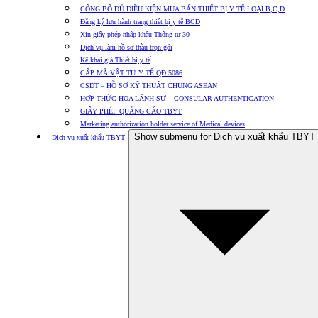
CÔNG BỐ ĐỦ ĐIỀU KIỆN MUA BÁN THIẾT BỊ Y TẾ LOẠI B,C,D
Đăng ký lưu hành trang thiết bị y tế BCD
Xin giấy phép nhập khẩu Thông tư 30
Dịch vụ làm hồ sơ thầu trọn gói
Kê khai giá Thiết bị y tế
CẤP MÃ VẬT TƯ Y TẾ QĐ 5086
CSDT – HỒ SƠ KỸ THUẬT CHUNG ASEAN
HỢP THỨC HÓA LÃNH SỰ – CONSULAR AUTHENTICATION
GIẤY PHÉP QUẢNG CÁO TBYT
Marketing authorization holder service of Medical devices
Show submenu for Dịch vụ xuất khẩu TBYT
Dịch vụ xuất khẩu TBYT