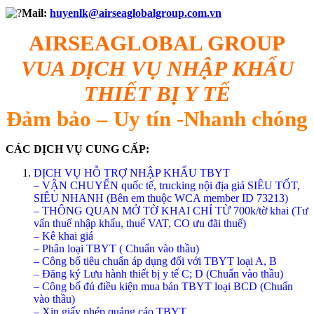
Mail:
huyenlk@airseaglobalgroup.com.vn
AIRSEAGLOBAL GROUP
VUA DỊCH VỤ NHẬP KHẨU
THIẾT BỊ Y TẾ
Đảm bảo – Uy tín -Nhanh chóng
CÁC DỊCH VỤ CUNG CẤP:
DỊCH VỤ HỖ TRỢ NHẬP KHẨU TBYT
– VẬN CHUYỂN quốc tế, trucking nội địa giá SIÊU TỐT,
SIÊU NHANH (Bên em thuộc WCA member ID 73213)
– THÔNG QUAN MỞ TỜ KHAI CHỈ TỪ 700k/tờ khai (Tư
vấn thuế nhập khẩu, thuế VAT, CO ưu đãi thuế)
– Kê khai giá
– Phân loại TBYT ( Chuẩn vào thầu)
– Công bố tiêu chuẩn áp dụng đối với TBYT loại A, B
– Đăng ký Lưu hành thiết bị y tế C; D (Chuẩn vào thầu)
– Công bố đủ điều kiện mua bán TBYT loại BCD (Chuẩn
vào thầu)
– Xin giấy phép quảng cáo TBYT