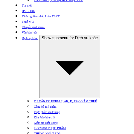
Trang thiết bị y tế loại BCD thuộc TT30
Tin mới
HS CODE
Kinh nghiệm nhập khẩu TBYT
Thuế VAT
Chuyển phát nhanh
Văn bản luật
Show submenu for Dịch vụ khác
Dịch vụ khác
TƯ VẤN CO FORM E, AK, D, EAV GIẢM THUẾ
Công bố mỹ phẩm
Thực phẩm chức năng
Khai báo hóa chất
Kiểm tra chất lượng
ISO 22000 THỰC PHẨM
CHỨNG NHẬN FDA