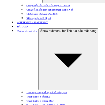
Chứng nhận tiêu chuẩn chất lượng ISO 13485
Công bố đủ điều kiện sản xuất trang thiết bị y tế
Chứng nhận lưu hành tự do CFS
Kiểm nghiệm thiết bị y tế
AIRFREIGHT – SEAFREIGHT
HẢI QUAN
Show submenu for Thủ tục các mặt hàng
Thủ tục các mặt hàng
Danh mục trang thiết bị y tế đã thông quan
Trang thiết bị y tế loại A
Trang thiết bị y tế loại BCD