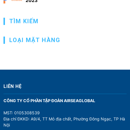
2023
ư
ớ
TÌM KIẾM
n
g
LOẠI MẶT HÀNG
b
à
i
v
i
ế
LIÊN HỆ
t
CÔNG TY CỔ PHẦN TẬP ĐOÀN AIRSEAGLOBAL
MST: 0105308539
Địa chỉ ĐKKD: A9/4, TT Mỏ địa chất, Phường Đông Ngạc, TP Hà
Nội