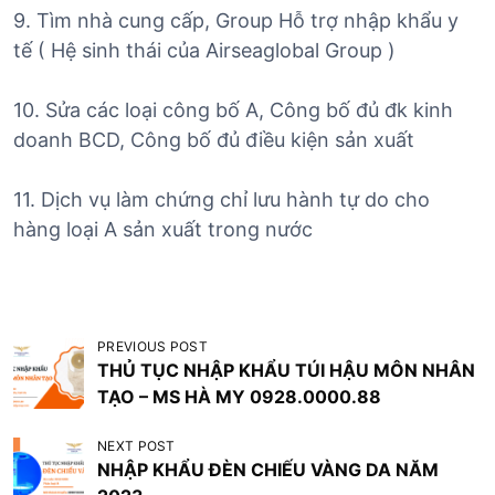
9. Tìm nhà cung cấp, Group Hỗ trợ nhập khẩu y
tế ( Hệ sinh thái của Airseaglobal Group )
10. Sửa các loại công bố A, Công bố đủ đk kinh
doanh BCD, Công bố đủ điều kiện sản xuất
11. Dịch vụ làm chứng chỉ lưu hành tự do cho
hàng loại A sản xuất trong nước
Đ
PREVIOUS POST
THỦ TỤC NHẬP KHẨU TÚI HẬU MÔN NHÂN
i
TẠO – MS HÀ MY 0928.0000.88
ề
u
NEXT POST
NHẬP KHẨU ĐÈN CHIẾU VÀNG DA NĂM
h