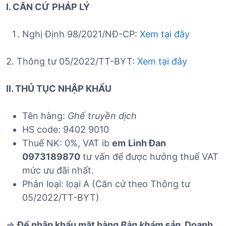
I. CĂN CỨ PHÁP LÝ
Nghị Định 98/2021/NĐ-CP:
Xem tại đây
2. Thông tư 05/2022/TT-BYT:
Xem tại đây
II. THỦ TỤC NHẬP KHẨU
Tên hàng:
Ghế truyền dịch
HS code: 9402 9010
Thuế NK: 0%, VAT ib
em
Linh Đan
0973189870
tư vấn để được hưởng thuế VAT
mức ưu đãi nhất.
Phân loại: loại A (Căn cứ theo Thông tư
05/2022/TT-BYT)
=>
Để nhập khẩu mặt hàng
Bàn khám sản
, Doanh