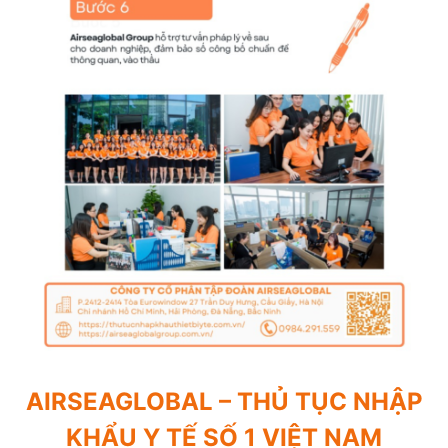
AIRSEAGLOBAL – THỦ TỤC NHẬP
KHẨU Y TẾ SỐ 1 VIỆT NAM