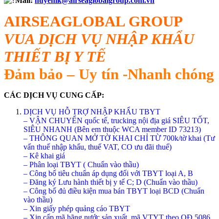
Mail:
huyenlk@airseaglobalgroup.com.vn
AIRSEAGLOBAL GROUP
VUA DỊCH VỤ NHẬP KHẨU
THIẾT BỊ Y TẾ
Đảm bảo – Uy tín -Nhanh chóng
CÁC DỊCH VỤ CUNG CẤP:
DỊCH VỤ HỖ TRỢ NHẬP KHẨU TBYT
– VẬN CHUYỂN quốc tế, trucking nội địa giá SIÊU TỐT,
SIÊU NHANH (Bên em thuộc WCA member ID 73213)
– THÔNG QUAN MỞ TỜ KHAI CHỈ TỪ 700k/tờ khai (Tư
vấn thuế nhập khẩu, thuế VAT, CO ưu đãi thuế)
– Kê khai giá
– Phân loại TBYT ( Chuẩn vào thầu)
– Công bố tiêu chuẩn áp dụng đối với TBYT loại A, B
– Đăng ký Lưu hành thiết bị y tế C; D (Chuẩn vào thầu)
– Công bố đủ điều kiện mua bán TBYT loại BCD (Chuẩn
vào thầu)
– Xin giấy phép quảng cáo TBYT
– Xin cấp mã hãng nước sản xuất, mã VTYT theo QĐ 5086