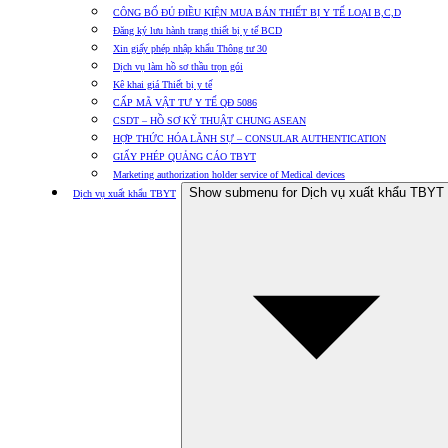
CÔNG BỐ ĐỦ ĐIỀU KIỆN MUA BÁN THIẾT BỊ Y TẾ LOẠI B,C,D
Đăng ký lưu hành trang thiết bị y tế BCD
Xin giấy phép nhập khẩu Thông tư 30
Dịch vụ làm hồ sơ thầu trọn gói
Kê khai giá Thiết bị y tế
CẤP MÃ VẬT TƯ Y TẾ QĐ 5086
CSDT – HỒ SƠ KỸ THUẬT CHUNG ASEAN
HỢP THỨC HÓA LÃNH SỰ – CONSULAR AUTHENTICATION
GIẤY PHÉP QUẢNG CÁO TBYT
Marketing authorization holder service of Medical devices
Show submenu for Dịch vụ xuất khẩu TBYT
Dịch vụ xuất khẩu TBYT