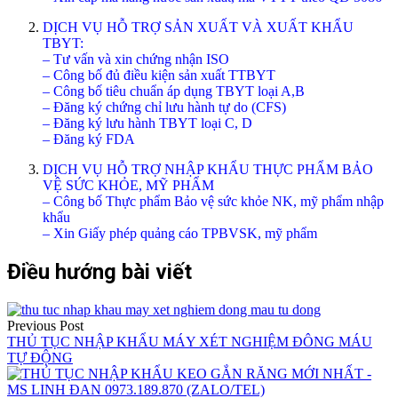
DỊCH VỤ HỖ TRỢ SẢN XUẤT VÀ XUẤT KHẨU
TBYT:
– Tư vấn và xin chứng nhận ISO
– Công bố đủ điều kiện sản xuất TTBYT
– Công bố tiêu chuẩn áp dụng TBYT loại A,B
– Đăng ký chứng chỉ lưu hành tự do (CFS)
– Đăng ký lưu hành TBYT loại C, D
– Đăng ký FDA
DỊCH VỤ HỖ TRỢ NHẬP KHẨU THỰC PHẨM BẢO
VỆ SỨC KHỎE, MỸ PHẨM
– Công bố Thực phẩm Bảo vệ sức khỏe NK, mỹ phẩm nhập
khẩu
– Xin Giấy phép quảng cáo TPBVSK, mỹ phẩm
Điều hướng bài viết
Previous Post
THỦ TỤC NHẬP KHẨU MÁY XÉT NGHIỆM ĐÔNG MÁU
TỰ ĐỘNG