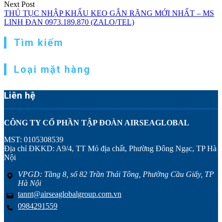
Next Post
THỦ TỤC NHẬP KHẨU KEO GẮN RĂNG MỚI NHẤT – MS
LINH ĐAN 0973.189.870 (ZALO/TEL)
Tìm kiếm
Loại mặt hàng
Liên hệ
CÔNG TY CỔ PHẦN TẬP ĐOÀN AIRSEAGLOBAL
MST: 0105308539
Địa chỉ ĐKKD: A9/4, TT Mỏ địa chất, Phường Đông Ngạc, TP Hà
Nội
VPGD: Tầng 8, số 82 Trần Thái Tông, Phường Cầu Giấy, TP
Hà Nội
tannt@airseaglobalgroup.com.vn
0984291559