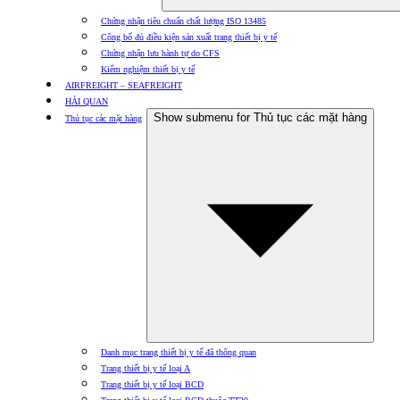
Chứng nhận tiêu chuẩn chất lượng ISO 13485
Công bố đủ điều kiện sản xuất trang thiết bị y tế
Chứng nhận lưu hành tự do CFS
Kiểm nghiệm thiết bị y tế
AIRFREIGHT – SEAFREIGHT
HẢI QUAN
Show submenu for Thủ tục các mặt hàng
Thủ tục các mặt hàng
Danh mục trang thiết bị y tế đã thông quan
Trang thiết bị y tế loại A
Trang thiết bị y tế loại BCD