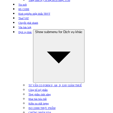
Trang thiết bị y tế loại BCD thuộc TT30
Tin mới
HS CODE
Kinh nghiệm nhập khẩu TBYT
Thuế VAT
Chuyển phát nhanh
Văn bản luật
Show submenu for Dịch vụ khác
Dịch vụ khác
TƯ VẤN CO FORM E, AK, D, EAV GIẢM THUẾ
Công bố mỹ phẩm
Thực phẩm chức năng
Khai báo hóa chất
Kiểm tra chất lượng
ISO 22000 THỰC PHẨM
CHỨNG NHẬN FDA