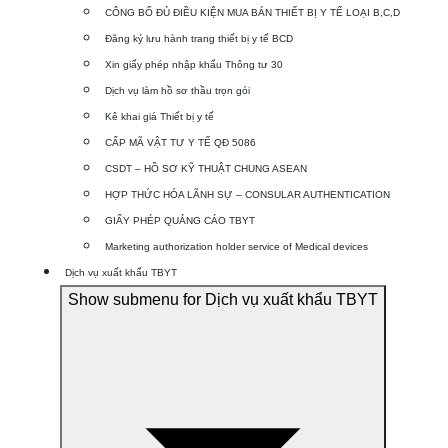
CÔNG BỐ ĐỦ ĐIỀU KIỆN MUA BÁN THIẾT BỊ Y TẾ LOẠI B,C,D
Đăng ký lưu hành trang thiết bị y tế BCD
Xin giấy phép nhập khẩu Thông tư 30
Dịch vụ làm hồ sơ thầu trọn gói
Kê khai giá Thiết bị y tế
CẤP MÃ VẬT TƯ Y TẾ QĐ 5086
CSDT – HỒ SƠ KỸ THUẬT CHUNG ASEAN
HỢP THỨC HÓA LÃNH SỰ – CONSULAR AUTHENTICATION
GIẤY PHÉP QUẢNG CÁO TBYT
Marketing authorization holder service of Medical devices
Dịch vụ xuất khẩu TBYT
Show submenu for Dịch vụ xuất khẩu TBYT