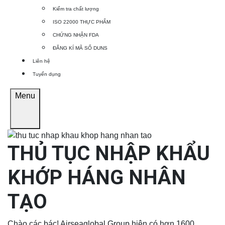
Kiểm tra chất lượng
ISO 22000 THỰC PHẨM
CHỨNG NHẬN FDA
ĐĂNG KÍ MÃ SỐ DUNS
Liên hệ
Tuyển dụng
Menu
THỦ TỤC NHẬP KHẨU
KHỚP HÁNG NHÂN
TẠO
Chào các bác! Airseaglobal Group hiện có hơn 1600