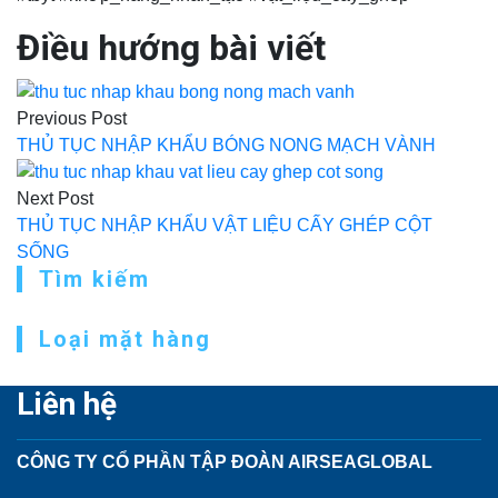
Điều hướng bài viết
Previous Post
THỦ TỤC NHẬP KHẨU BÓNG NONG MẠCH VÀNH
Next Post
THỦ TỤC NHẬP KHẨU VẬT LIỆU CẤY GHÉP CỘT
SỐNG
Tìm kiếm
Loại mặt hàng
Liên hệ
CÔNG TY CỔ PHẦN TẬP ĐOÀN AIRSEAGLOBAL