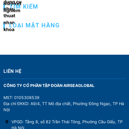
ớ
TÌM KIẾM
n
g
LOẠI MẶT HÀNG
b
à
i
v
i
ế
LIÊN HỆ
t
CÔNG TY CỔ PHẦN TẬP ĐOÀN AIRSEAGLOBAL
MST: 0105308539
Địa chỉ ĐKKD: A9/4, TT Mỏ địa chất, Phường Đông Ngạc, TP Hà
Nội
VPGD: Tầng 8, số 82 Trần Thái Tông, Phường Cầu Giấy, TP
Hà Nội