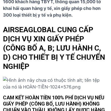
1600 khách hàng TBYT, thông quan 15,000 tờ
khai hải quan hàng y tế, xin giấy phép cho hơn
300 loại thiết bị y tế và phụ kiện.
AIRSEAGLOBAL CUNG CẤP
DỊCH VỤ XIN GIẤY PHÉP
(CÔNG BỐ A, B; LƯU HÀNH C,
D) CHO THIẾT BỊ Y TẾ CHUYỂN
NGHIỆP
CAM KẾT HOÀN TIỀN 100% PHÍ DỊCH VỤ NẾU
GIẤY PHÉP (CÔNG BỐ, LƯU HÀNH) KHÔNG
CHUẨN VÀO THẦU, KHÔNG LẤY ĐƯỢC HÀNG