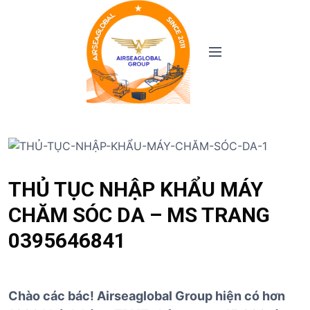
S
k
i
M
p
e
t
n
o
u
c
o
n
t
e
THỦ TỤC NHẬP KHẨU MÁY
n
t
CHĂM SÓC DA – MS TRANG
0395646841
Chào các bác! Airseaglobal Group hiện có hơn