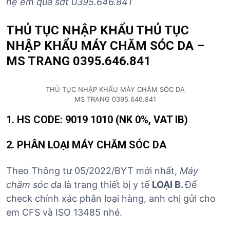
hệ em qua sđt 0395.646.841
THỦ TỤC NHẬP KHẨU THỦ TỤC
NHẬP KHẨU MÁY CHĂM SÓC DA –
MS TRANG 0395.646.841
THỦ TỤC NHẬP KHẨU MÁY CHĂM SÓC DA
MS TRANG 0395.646.841
1. HS CODE: 9019 1010
(NK 0%, VAT IB)
2.
PHÂN LOẠI
MÁY CHĂM SÓC DA
Theo Thông tư 05/2022/BYT mới nhất,
Máy
chăm sóc da
là trang thiết bị y tế
LOẠI B.
Để
check chính xác phân loại hàng, anh chị gửi cho
em CFS và ISO 13485 nhé.