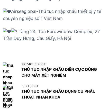
Airseaglobal-Thủ tục nhập khẩu thiết bị y tế
chuyên nghiệp số 1 Việt Nam
Tầng 24, Tòa Eurowindow Complex, 27
Trần Duy Hưng, Cầu Giấy, Hà Nội
Đ
PREVIOUS POST
THỦ TỤC NHẬP KHẨU ĐIỆN CỰC DÙNG
i
CHO MÁY XÉT NGHIỆM
ề
u
NEXT POST
THỦ TỤC NHẬP KHẨU DỤNG CỤ PHẪU
h
THUẬT NHÃN KHOA
ư