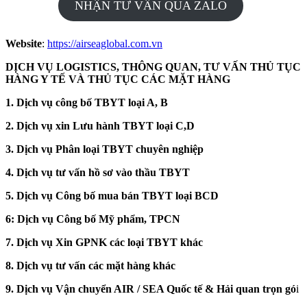
NHẬN TƯ VẤN QUA ZALO
Website
:
https://airseaglobal.com.vn
DỊCH VỤ LOGISTICS, THÔNG QUAN, TƯ VẤN THỦ TỤC
HÀNG Y TẾ VÀ THỦ TỤC CÁC MẶT HÀNG
1. Dịch vụ công bố TBYT loại A, B
2. Dịch vụ xin Lưu hành TBYT loại C,D
3. Dịch vụ Phân loại TBYT chuyên nghiệp
4. Dịch vụ tư vấn hồ sơ vào thầu TBYT
5. Dịch vụ Công bố mua bán TBYT loại BCD
6: Dịch vụ Công bố Mỹ phẩm, TPCN
7. Dịch vụ Xin GPNK các loại TBYT khác
8. Dịch vụ tư vấn các mặt hàng khác
9. Dịch vụ Vận chuyển AIR / SEA Quốc tế & Hải quan trọn gó
i