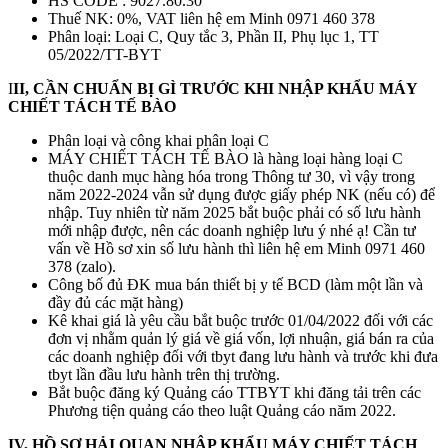
HS CODE : 9027.80.30
Thuế NK: 0%, VAT liên hệ em Minh 0971 460 378
Phân loại: Loại C, Quy tắc 3, Phần II, Phụ lục 1, TT
05/2022/TT-BYT
I
II, CẦN CHUẨN BỊ GÌ TRƯỚC KHI NHẬP KHẨU MÁY
CHIẾT TÁCH TẾ BÀO
Phân loại và công khai phân loại C
MÁY CHIẾT TÁCH TẾ BÀO là hàng loại hàng loại C
thuộc danh mục hàng hóa trong Thông tư 30, vì vậy trong
năm 2022-2024 vẫn sử dụng được giấy phép NK (nếu có) để
nhập. Tuy nhiên từ năm 2025 bắt buộc phải có số lưu hành
mới nhập được, nên các doanh nghiệp lưu ý nhé ạ! Cần tư
vấn về Hồ sơ xin số lưu hành thì liên hệ em Minh 0971 460
378 (zalo).
Công bố đủ ĐK mua bán thiết bị y tế BCD (làm một lần và
đầy đủ các mặt hàng)
Kê khai giá là yêu cầu bắt buộc trước 01/04/2022 đối với các
đơn vị nhằm quản lý giá về giá vốn, lợi nhuận, giá bán ra của
các doanh nghiệp đối với tbyt đang lưu hành và trước khi đưa
tbyt lần đầu lưu hành trên thị trường.
Bắt buộc đăng ký Quảng cáo TTBYT khi đăng tải trên các
Phương tiện quảng cáo theo luật Quảng cáo năm 2022.
IV, HỒ SƠ HẢI QUAN NHẬP KHẨU MÁY CHIẾT TÁCH