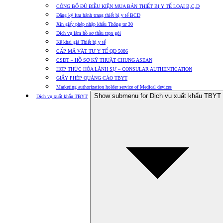
CÔNG BỐ ĐỦ ĐIỀU KIỆN MUA BÁN THIẾT BỊ Y TẾ LOẠI B,C,D
Đăng ký lưu hành trang thiết bị y tế BCD
Xin giấy phép nhập khẩu Thông tư 30
Dịch vụ làm hồ sơ thầu trọn gói
Kê khai giá Thiết bị y tế
CẤP MÃ VẬT TƯ Y TẾ QĐ 5086
CSDT – HỒ SƠ KỸ THUẬT CHUNG ASEAN
HỢP THỨC HÓA LÃNH SỰ – CONSULAR AUTHENTICATION
GIẤY PHÉP QUẢNG CÁO TBYT
Marketing authorization holder service of Medical devices
Show submenu for Dịch vụ xuất khẩu TBYT
Dịch vụ xuất khẩu TBYT