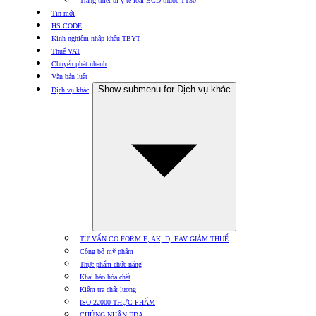
Trang thiết bị y tế loại BCD thuộc TT30
Tin mới
HS CODE
Kinh nghiệm nhập khẩu TBYT
Thuế VAT
Chuyển phát nhanh
Văn bản luật
Show submenu for Dịch vụ khác
Dịch vụ khác
TƯ VẤN CO FORM E, AK, D, EAV GIẢM THUẾ
Công bố mỹ phẩm
Thực phẩm chức năng
Khai báo hóa chất
Kiểm tra chất lượng
ISO 22000 THỰC PHẨM
CHỨNG NHẬN FDA