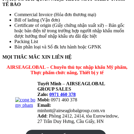
TẾ BÀO
Commercial Invoice (Hóa đơn thương mại)
Bill of lading (Vận đơn)
Certificate of origin (Giấy chứng nhận xuất xứ) – Bản gốc
hoặc bản điện tử trong trường hợp người nhập khẩu muốn
được hưởng thuế nhập khẩu ưu đãi đặc biệt
Packing List
Bản phân loại và Số đk lưu hành hoặc GPNK
MỌI THẮC MẮC XIN LIÊN HỆ
AIRSEAGLOBAL – Chuyên thủ tục nhập khẩu Mỹ phẩm,
Thực phẩm chức năng, Thiết bị y tế
Tuyết Minh
–
AIRSEAGLOBAL
GROUP SALES
Zalo:
0971 460 378
Mobi:
0971 460 378
Email:
minhntt@airseaglobalgroup.com.vn
Add
: Phòng 2412, 2414, tòa Eurowindow,
27 Trần Duy Hưng, Cầu Giấy, HN