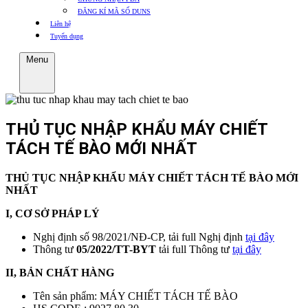
ĐĂNG KÍ MÃ SỐ DUNS
Liên hệ
Tuyển dụng
Menu
THỦ TỤC NHẬP KHẨU MÁY CHIẾT
TÁCH TẾ BÀO MỚI NHẤT
THỦ TỤC NHẬP KHẨU MÁY CHIẾT TÁCH TẾ BÀO MỚI
NHẤT
I, CƠ SỞ PHÁP LÝ
Nghị định số 98/2021/NĐ-CP, tải full Nghị định
tại đây
Thông tư
05/2022/TT-BYT
tải full Thông tư
tại đây
II, BẢN CHẤT HÀNG
Tên sản phẩm: MÁY CHIẾT TÁCH TẾ BÀO