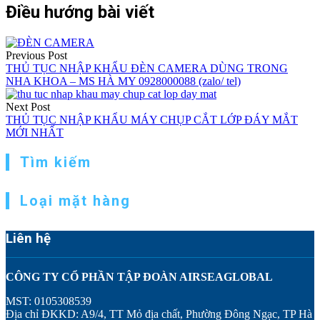
Điều hướng bài viết
Previous Post
THỦ TỤC NHẬP KHẨU ĐÈN CAMERA DÙNG TRONG
NHA KHOA – MS HÀ MY 0928000088 (zalo/ tel)
Next Post
THỦ TỤC NHẬP KHẨU MÁY CHỤP CẮT LỚP ĐÁY MẮT
MỚI NHẤT
Tìm kiếm
Loại mặt hàng
Liên hệ
CÔNG TY CỔ PHẦN TẬP ĐOÀN AIRSEAGLOBAL
MST: 0105308539
Địa chỉ ĐKKD: A9/4, TT Mỏ địa chất, Phường Đông Ngạc, TP Hà