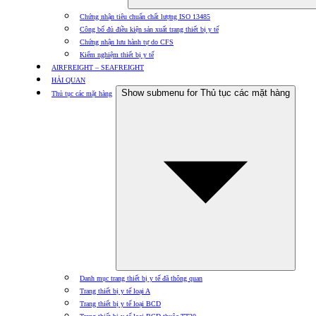
Chứng nhận tiêu chuẩn chất lượng ISO 13485
Công bố đủ điều kiện sản xuất trang thiết bị y tế
Chứng nhận lưu hành tự do CFS
Kiểm nghiệm thiết bị y tế
AIRFREIGHT – SEAFREIGHT
HẢI QUAN
Show submenu for Thủ tục các mặt hàng
Thủ tục các mặt hàng
Danh mục trang thiết bị y tế đã thông quan
Trang thiết bị y tế loại A
Trang thiết bị y tế loại BCD