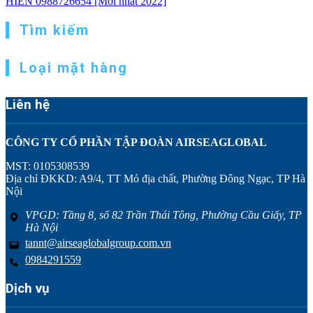
HIỀN 0988726654 [Mới nhất 2022]
Tìm kiếm
Loại mặt hàng
Liên hệ
CÔNG TY CỔ PHẦN TẬP ĐOÀN AIRSEAGLOBAL
MST: 0105308539
Địa chỉ ĐKKD: A9/4, TT Mỏ địa chất, Phường Đông Ngạc, TP Hà
Nội
VPGD: Tầng 8, số 82 Trần Thái Tông, Phường Cầu Giấy, TP
Hà Nội
tannt@airseaglobalgroup.com.vn
0984291559
Dịch vụ