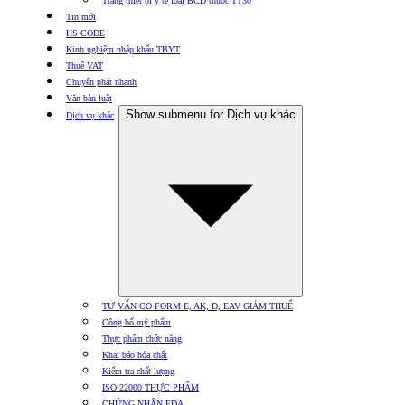
Trang thiết bị y tế loại BCD thuộc TT30
Tin mới
HS CODE
Kinh nghiệm nhập khẩu TBYT
Thuế VAT
Chuyển phát nhanh
Văn bản luật
Show submenu for Dịch vụ khác
Dịch vụ khác
TƯ VẤN CO FORM E, AK, D, EAV GIẢM THUẾ
Công bố mỹ phẩm
Thực phẩm chức năng
Khai báo hóa chất
Kiểm tra chất lượng
ISO 22000 THỰC PHẨM
CHỨNG NHẬN FDA