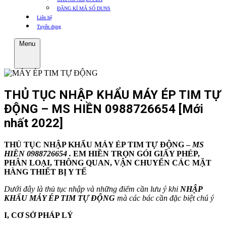
ĐĂNG KÍ MÃ SỐ DUNS
Liên hệ
Tuyển dụng
Menu
THỦ TỤC NHẬP KHẨU MÁY ÉP TIM TỰ
ĐỘNG – MS HIỀN 0988726654 [Mới
nhất 2022]
THỦ TỤC NHẬP KHẨU MÁY ÉP TIM TỰ ĐỘNG –
MS
HIỀN 0988726654
.
EM HIỀN TRỌN GÓI GIẤY PHÉP,
PHÂN LOẠI, THÔNG QUAN, VẬN CHUYỂN CÁC MẶT
HÀNG THIẾT BỊ Y TẾ
Dưới đây là thủ tục nhập và những điểm cần lưu ý khi
NHẬP
KHẨU MÁY ÉP TIM TỰ ĐỘNG
mà các bác cần đặc biệt chú ý
I, CƠ SỞ PHÁP LÝ