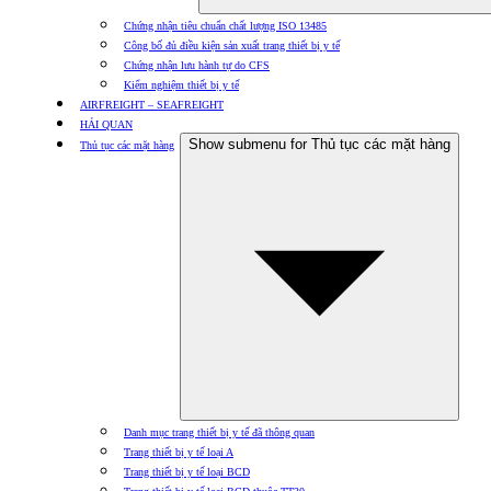
Chứng nhận tiêu chuẩn chất lượng ISO 13485
Công bố đủ điều kiện sản xuất trang thiết bị y tế
Chứng nhận lưu hành tự do CFS
Kiểm nghiệm thiết bị y tế
AIRFREIGHT – SEAFREIGHT
HẢI QUAN
Show submenu for Thủ tục các mặt hàng
Thủ tục các mặt hàng
Danh mục trang thiết bị y tế đã thông quan
Trang thiết bị y tế loại A
Trang thiết bị y tế loại BCD