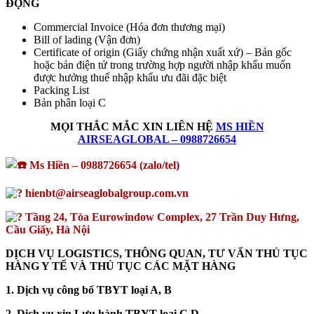
ĐỘNG
Commercial Invoice (Hóa đơn thương mại)
Bill of lading (Vận đơn)
Certificate of origin (Giấy chứng nhận xuất xứ) – Bản gốc
hoặc bản điện tử trong trường hợp người nhập khẩu muốn
được hưởng thuế nhập khẩu ưu đãi đặc biệt
Packing List
Bản phân loại C
MỌI THẮC MẮC XIN LIÊN HỆ
MS HIỀN
AIRSEAGLOBAL – 0988726654
Ms Hiền – 0988726654 (zalo/tel)
hienbt@airseaglobalgroup.com.vn
Tầng 24, Tòa Eurowindow Complex, 27 Trần Duy Hưng,
Cầu Giấy, Hà Nội
DỊCH VỤ LOGISTICS, THÔNG QUAN, TƯ VẤN THỦ TỤC
HÀNG Y TẾ VÀ THỦ TỤC CÁC MẶT HÀNG
1. Dịch vụ công bố TBYT loại A, B
2. Dịch vụ xin Lưu hành TBYT loại C,D