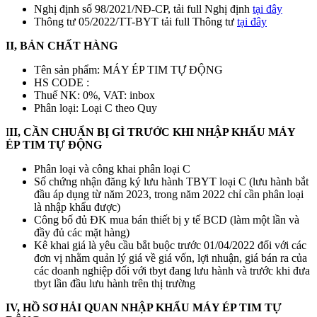
Nghị định số 98/2021/NĐ-CP, tải full Nghị định
tại đây
Thông tư 05/2022/TT-BYT tải full Thông tư
tại đây
II, BẢN CHẤT HÀNG
Tên sản phẩm: MÁY ÉP TIM TỰ ĐỘNG
HS CODE :
Thuế NK: 0%, VAT: inbox
Phân loại: Loại C theo Quy
I
II, CẦN CHUẨN BỊ GÌ TRƯỚC KHI NHẬP KHẨU MÁY
ÉP TIM TỰ ĐỘNG
Phân loại và công khai phân loại C
Số chứng nhận đăng ký lưu hành TBYT loại C (lưu hành bắt
đầu áp dụng từ năm 2023, trong năm 2022 chỉ cần phân loại
là nhập khẩu được)
Công bố đủ ĐK mua bán thiết bị y tế BCD (làm một lần và
đầy đủ các mặt hàng)
Kê khai giá là yêu cầu bắt buộc trước 01/04/2022 đối với các
đơn vị nhằm quản lý giá về giá vốn, lợi nhuận, giá bán ra của
các doanh nghiệp đối với tbyt đang lưu hành và trước khi đưa
tbyt lần đầu lưu hành trên thị trường
IV, HỒ SƠ HẢI QUAN NHẬP KHẨU MÁY ÉP TIM TỰ