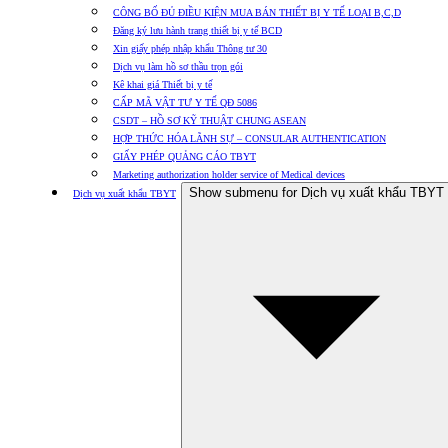
CÔNG BỐ ĐỦ ĐIỀU KIỆN MUA BÁN THIẾT BỊ Y TẾ LOẠI B,C,D
Đăng ký lưu hành trang thiết bị y tế BCD
Xin giấy phép nhập khẩu Thông tư 30
Dịch vụ làm hồ sơ thầu trọn gói
Kê khai giá Thiết bị y tế
CẤP MÃ VẬT TƯ Y TẾ QĐ 5086
CSDT – HỒ SƠ KỸ THUẬT CHUNG ASEAN
HỢP THỨC HÓA LÃNH SỰ – CONSULAR AUTHENTICATION
GIẤY PHÉP QUẢNG CÁO TBYT
Marketing authorization holder service of Medical devices
Show submenu for Dịch vụ xuất khẩu TBYT
Dịch vụ xuất khẩu TBYT