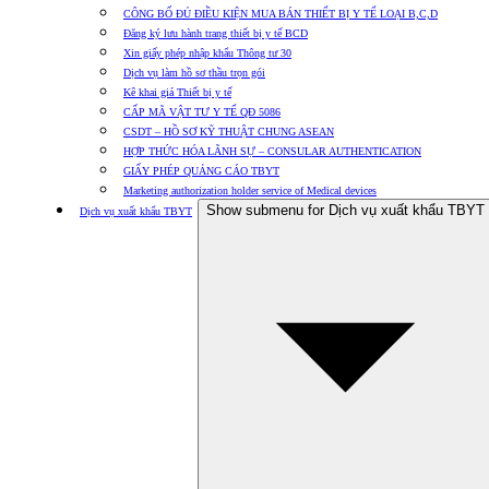
CÔNG BỐ ĐỦ ĐIỀU KIỆN MUA BÁN THIẾT BỊ Y TẾ LOẠI B,C,D
Đăng ký lưu hành trang thiết bị y tế BCD
Xin giấy phép nhập khẩu Thông tư 30
Dịch vụ làm hồ sơ thầu trọn gói
Kê khai giá Thiết bị y tế
CẤP MÃ VẬT TƯ Y TẾ QĐ 5086
CSDT – HỒ SƠ KỸ THUẬT CHUNG ASEAN
HỢP THỨC HÓA LÃNH SỰ – CONSULAR AUTHENTICATION
GIẤY PHÉP QUẢNG CÁO TBYT
Marketing authorization holder service of Medical devices
Show submenu for Dịch vụ xuất khẩu TBYT
Dịch vụ xuất khẩu TBYT