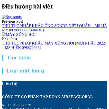
Điều hướng bài viết
Previous Post
THỦ TỤC NHẬP KHẨU ỐNG SONDE NIỆU QUẢN – MS HÀ
MY 0928000088 (zalo/ tel)
Next Post
THỦ TỤC NHẬP KHẨU MÁY XÔNG HƠI [MỚI NHẤT 2022]
– MS HIỀN 0988726654
Tìm kiếm
Loại mặt hàng
Liên hệ
CÔNG TY CỔ PHẦN TẬP ĐOÀN AIRSEAGLOBAL
MST: 0105308539