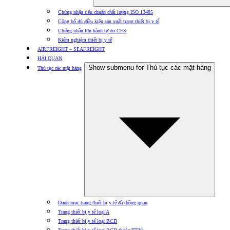
Chứng nhận tiêu chuẩn chất lượng ISO 13485
Công bố đủ điều kiện sản xuất trang thiết bị y tế
Chứng nhận lưu hành tự do CFS
Kiểm nghiệm thiết bị y tế
AIRFREIGHT – SEAFREIGHT
HẢI QUAN
Show submenu for Thủ tục các mặt hàng
Thủ tục các mặt hàng
Danh mục trang thiết bị y tế đã thông quan
Trang thiết bị y tế loại A
Trang thiết bị y tế loại BCD