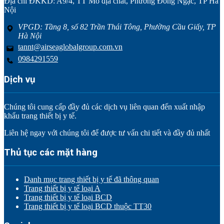
Địa chỉ ĐKKD: A9/4, TT Mỏ địa chất, Phường Đông Ngạc, TP Hà
Nội
VPGD: Tầng 8, số 82 Trần Thái Tông, Phường Cầu Giấy, TP
Hà Nội
tannt@airseaglobalgroup.com.vn
0984291559
Dịch vụ
Chúng tôi cung cấp đầy đủ các dịch vụ liên quan đến xuất nhập
khẩu trang thiết bị y tế.
Liên hệ ngay với chúng tôi để được tư vấn chi tiết và đầy đủ nhất
Thủ tục các mặt hàng
Danh mục trang thiết bị y tế đã thông quan
Trang thiết bị y tế loại A
Trang thiết bị y tế loại BCD
Trang thiết bị y tế loại BCD thuộc TT30