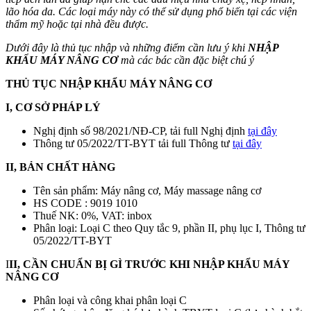
lão hóa da. Các loại máy này có thể sử dụng phổ biến tại các viện
thẩm mỹ hoặc tại nhà đều được.
Dưới đây là thủ tục nhập và những điểm cần lưu ý khi
NHẬP
KHẨU MÁY NÂNG CƠ
mà các bác cần đặc biệt chú ý
THỦ TỤC NHẬP KHẨU MÁY NÂNG CƠ
I, CƠ SỞ PHÁP LÝ
Nghị định số 98/2021/NĐ-CP, tải full Nghị định
tại đây
Thông tư 05/2022/TT-BYT tải full Thông tư
tại đây
II, BẢN CHẤT HÀNG
Tên sản phẩm: Máy nâng cơ, Máy massage nâng cơ
HS CODE : 9019 1010
Thuế NK: 0%, VAT: inbox
Phân loại: Loại C theo Quy tắc 9, phần II, phụ lục I, Thông tư
05/2022/TT-BYT
I
II, CẦN CHUẨN BỊ GÌ TRƯỚC KHI NHẬP KHẨU MÁY
NÂNG CƠ
Phân loại và công khai phân loại C