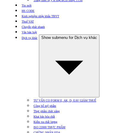
Trang thiết bị y tế loại BCD thuộc TT30
Tin mới
HS CODE
Kinh nghiệm nhập khẩu TBYT
Thuế VAT
Chuyển phát nhanh
Văn bản luật
Show submenu for Dịch vụ khác
Dịch vụ khác
TƯ VẤN CO FORM E, AK, D, EAV GIẢM THUẾ
Công bố mỹ phẩm
Thực phẩm chức năng
Khai báo hóa chất
Kiểm tra chất lượng
ISO 22000 THỰC PHẨM
CHỨNG NHẬN FDA