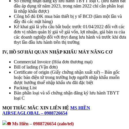
Số chứng nhận đăng ký lưu hành TBYT loại C (lưu hành bắt
đầu áp dụng từ năm 2023, trong năm 2022 chỉ cần phân loại
là nhập khẩu được)
Công bố đủ ĐK mua bán thiết bị y tế BCD (làm một lần và
đầy đủ các mặt hàng)
Kê khai giá là yêu cầu bắt buộc trước 01/04/2022 đối với các
đơn vị nhằm quản lý giá về giá vốn, lợi nhuận, giá bán ra của
các doanh nghiệp đối với tbyt đang lưu hành và trước khi đưa
tbyt lần đầu lưu hành trên thị trường
IV, HỒ SƠ HẢI QUAN NHẬP KHẨU MÁY NÂNG CƠ
Commercial Invoice (Hóa đơn thương mại)
Bill of lading (Vận đơn)
Certificate of origin (Giấy chứng nhận xuất xứ) – Bản gốc
hoặc bản điện tử trong trường hợp người nhập khẩu muốn
được hưởng thuế nhập khẩu ưu đãi đặc biệt
Packing List
Bản phân loại và số chứng nhận đăng ký lưu hành TBYT
loại C
MỌI THẮC MẮC XIN LIÊN HỆ
MS HIỀN
AIRSEAGLOBAL – 0988726654
Ms Hiền – 0988726654 (zalo/tel)