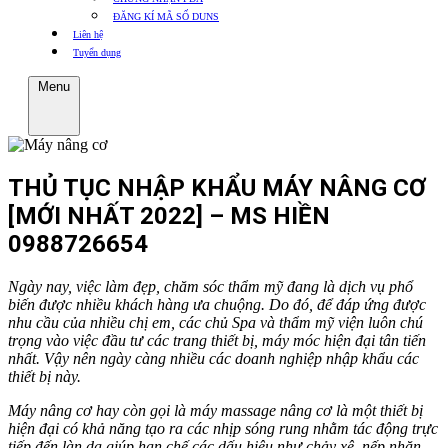
ĐĂNG KÍ MÃ SỐ DUNS
Liên hệ
Tuyển dụng
Menu
THỦ TỤC NHẬP KHẨU MÁY NÂNG CƠ
[MỚI NHẤT 2022] – MS HIỀN
0988726654
Ngày nay, việc làm đẹp, chăm sóc thẩm mỹ đang là dịch vụ phổ
biến được nhiều khách hàng ưa chuộng. Do đó, để đáp ứng được
nhu cầu của nhiều chị em, các chủ Spa và thẩm mỹ viện luôn chú
trọng vào việc đầu tư các trang thiết bị, máy móc hiện đại tân tiến
nhất. Vậy nên ngày càng nhiều các doanh nghiệp nhập khẩu các
thiết bị này.
Máy nâng cơ hay còn gọi là máy massage nâng cơ là một thiết bị
hiện đại có khả năng tạo ra các nhịp sóng rung nhằm tác động trực
tiếp đến làn da giúp hạn chế các dấu hiệu như chảy xệ, nếp nhăn,