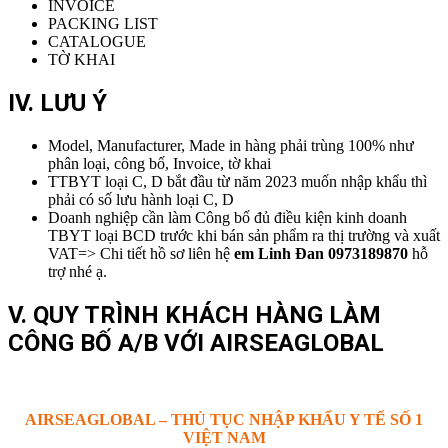
INVOICE
PACKING LIST
CATALOGUE
TỜ KHAI
IV. LƯU Ý
Model, Manufacturer, Made in hàng phải trùng 100% như
phân loại, công bố, Invoice, tờ khai
TTBYT loại C, D bắt đầu từ năm 2023 muốn nhập khẩu thì
phải có số lưu hành loại C, D
Doanh nghiệp cần làm Công bố đủ điều kiện kinh doanh
TBYT loại BCD trước khi bán sản phẩm ra thị trường và xuất
VAT=> Chi tiết hồ sơ liên hệ
em Linh Đan 0973189870
hỗ
trợ nhé ạ.
V. QUY TRÌNH KHÁCH HÀNG LÀM
CÔNG BỐ A/B VỚI AIRSEAGLOBAL
AIRSEAGLOBAL – THỦ TỤC NHẬP KHẨU Y TẾ SỐ 1
VIỆT NAM