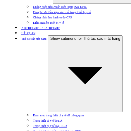
Chứng nhận tiêu chuẩn chất lượng ISO 13485
Công bố đủ điều kiện sản xuất trang thiết bị y tế
Chứng nhận lưu hành tự do CFS
Kiểm nghiệm thiết bị y tế
AIRFREIGHT – SEAFREIGHT
HẢI QUAN
Show submenu for Thủ tục các mặt hàng
Thủ tục các mặt hàng
Danh mục trang thiết bị y tế đã thông quan
Trang thiết bị y tế loại A
Trang thiết bị y tế loại BCD