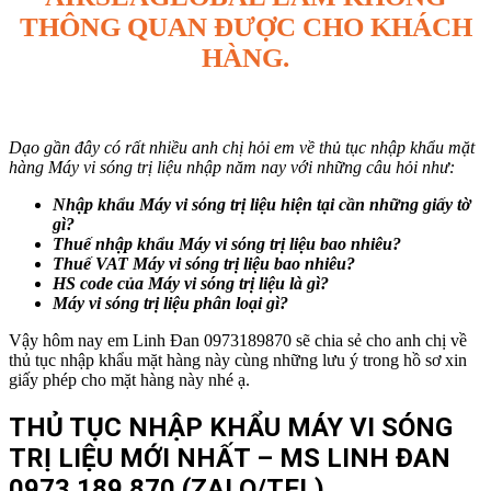
THÔNG QUAN ĐƯỢC CHO KHÁCH
HÀNG.
Dạo gần đây có rất nhiều anh chị hỏi em về thủ tục nhập khẩu mặt
hàng Máy vi sóng trị liệu nhập năm nay với những câu hỏi như:
Nhập khẩu
Máy vi sóng trị liệu
hiện tại cần những giấy tờ
gì?
Thuế nhập khẩu
Máy vi sóng trị liệu
bao nhiêu?
Thuế VAT
Máy vi sóng trị liệu
bao nhiêu?
HS code của
Máy vi sóng trị liệu
là gì?
Máy vi sóng trị liệu
phân loại gì?
Vậy hôm nay em Linh Đan 0973189870 sẽ chia sẻ cho anh chị về
thủ tục nhập khẩu mặt hàng này cùng những lưu ý trong hồ sơ xin
giấy phép cho mặt hàng này nhé ạ.
THỦ TỤC NHẬP KHẨU MÁY VI SÓNG
TRỊ LIỆU MỚI NHẤT – MS LINH ĐAN
0973.189.870
(ZALO/TEL)