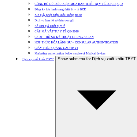
CÔNG BỐ ĐỦ ĐIỀU KIỆN MUA BÁN THIẾT BỊ Y TẾ LOẠI B,C,D
Đăng ký lưu hành trang thiết bị y tế BCD
Xin giấy phép nhập khẩu Thông tư 30
Dịch vụ làm hồ sơ thầu trọn gói
Kê khai giá Thiết bị y tế
CẤP MÃ VẬT TƯ Y TẾ QĐ 5086
CSDT – HỒ SƠ KỸ THUẬT CHUNG ASEAN
HỢP THỨC HÓA LÃNH SỰ – CONSULAR AUTHENTICATION
GIẤY PHÉP QUẢNG CÁO TBYT
Marketing authorization holder service of Medical devices
Show submenu for Dịch vụ xuất khẩu TBYT
Dịch vụ xuất khẩu TBYT