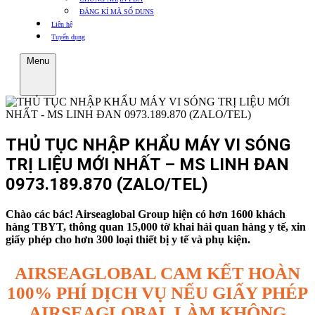
ĐĂNG KÍ MÃ SỐ DUNS
Liên hệ
Tuyển dụng
Menu
THỦ TỤC NHẬP KHẨU MÁY VI SÓNG
TRỊ LIỆU MỚI NHẤT – MS LINH ĐAN
0973.189.870 (ZALO/TEL)
Chào các bác! Airseaglobal Group hiện có hơn 1600 khách
hàng TBYT, thông quan 15,000 tờ khai hải quan hàng y tế, xin
giấy phép cho hơn 300 loại thiết bị y tế và phụ kiện.
AIRSEAGLOBAL CAM KẾT HOÀN
100% PHÍ DỊCH VỤ NẾU GIẤY PHÉP
AIRSEAGLOBAL LÀM KHÔNG