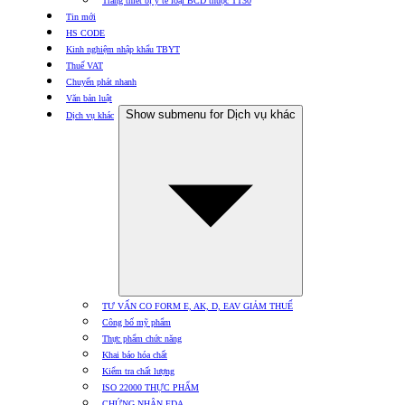
Trang thiết bị y tế loại BCD thuộc TT30
Tin mới
HS CODE
Kinh nghiệm nhập khẩu TBYT
Thuế VAT
Chuyển phát nhanh
Văn bản luật
Show submenu for Dịch vụ khác
Dịch vụ khác
TƯ VẤN CO FORM E, AK, D, EAV GIẢM THUẾ
Công bố mỹ phẩm
Thực phẩm chức năng
Khai báo hóa chất
Kiểm tra chất lượng
ISO 22000 THỰC PHẨM
CHỨNG NHẬN FDA