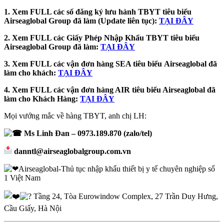
1. Xem FULL các số đăng ký lưu hành TBYT tiêu biểu
Airseaglobal Group đã làm (Update liên tục):
TẠI ĐÂY
2. Xem FULL các Giấy Phép Nhập Khẩu TBYT tiêu biểu
Airseaglobal Group đã làm:
TẠI ĐÂY
3. Xem FULL các vận đơn hàng SEA tiêu biểu
Airseaglobal đã
làm cho khách:
TẠI ĐÂY
4. Xem FULL các vận đơn hàng AIR tiêu biểu Airseaglobal đã
làm cho Khách Hàng:
TẠI ĐÂY
Mọi vướng mắc về hàng TBYT, anh chị LH:
Ms Linh Đan – 0973.189.870 (zalo/tel)
danntl@airseaglobalgroup.com.vn
Airseaglobal-Thủ tục nhập khẩu thiết bị y tế chuyên nghiệp số
1 Việt Nam
Tầng 24, Tòa Eurowindow Complex, 27 Trần Duy Hưng,
Cầu Giấy, Hà Nội