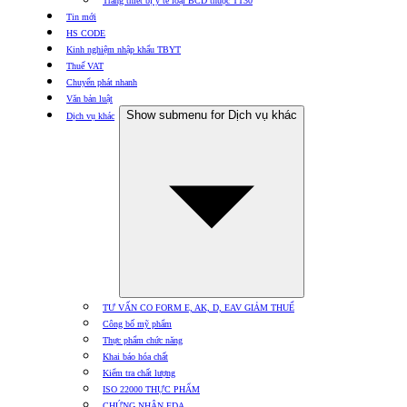
Trang thiết bị y tế loại BCD thuộc TT30
Tin mới
HS CODE
Kinh nghiệm nhập khẩu TBYT
Thuế VAT
Chuyển phát nhanh
Văn bản luật
Show submenu for Dịch vụ khác
Dịch vụ khác
TƯ VẤN CO FORM E, AK, D, EAV GIẢM THUẾ
Công bố mỹ phẩm
Thực phẩm chức năng
Khai báo hóa chất
Kiểm tra chất lượng
ISO 22000 THỰC PHẨM
CHỨNG NHẬN FDA