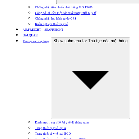
Chứng nhận tiêu chuẩn chất lượng ISO 13485
Công bố đủ điều kiện sản xuất trang thiết bị y tế
Chứng nhận lưu hành tự do CFS
Kiểm nghiệm thiết bị y tế
AIRFREIGHT – SEAFREIGHT
HẢI QUAN
Show submenu for Thủ tục các mặt hàng
Thủ tục các mặt hàng
Danh mục trang thiết bị y tế đã thông quan
Trang thiết bị y tế loại A
Trang thiết bị y tế loại BCD