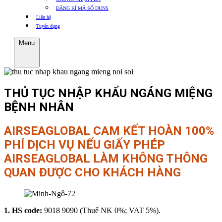
ĐĂNG KÍ MÃ SỐ DUNS
Liên hệ
Tuyển dụng
Menu
THỦ TỤC NHẬP KHẨU NGÁNG MIỆNG
BỆNH NHÂN
AIRSEAGLOBAL CAM KẾT HOÀN 100%
PHÍ DỊCH VỤ NẾU GIẤY PHÉP
AIRSEAGLOBAL LÀM KHÔNG THÔNG
QUAN ĐƯỢC CHO KHÁCH HÀNG
1. HS code:
9018 9090 (Thuế NK 0%; VAT 5%).