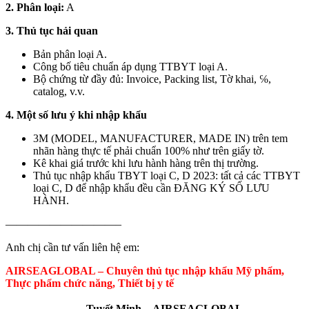
2. Phân loại:
A
3. Thủ tục hải quan
Bản phân loại A.
Công bố tiêu chuẩn áp dụng TTBYT loại A.
Bộ chứng từ đầy đủ: Invoice, Packing list, Tờ khai, ℅,
catalog, v.v.
4. Một số lưu ý khi nhập khẩu
3M (MODEL, MANUFACTURER, MADE IN) trên tem
nhãn hàng thực tế phải chuẩn 100% như trên giấy tờ.
Kê khai giá trước khi lưu hành hàng trên thị trường.
Thủ tục nhập khẩu TBYT loại C, D 2023: tất cả các TTBYT
loại C, D để nhập khẩu đều cần ĐĂNG KÝ SỐ LƯU
HÀNH.
——————————–
Anh chị cần tư vấn liên hệ em:
AIRSEAGLOBAL – Chuyên thủ tục nhập khẩu Mỹ phẩm,
Thực phẩm chức năng, Thiết bị y tế
Tuyết Minh
–
AIRSEAGLOBAL