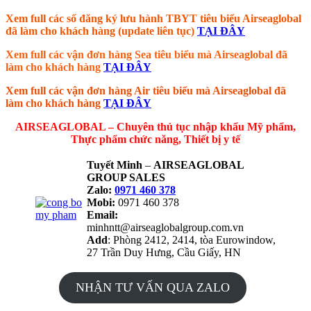
Xem full các số đăng ký lưu hành TBYT tiêu biểu Airseaglobal
đã làm cho khách hàng (update liên tục)
TẠI ĐÂY
Xem full các vận đơn hàng Sea tiêu biểu mà Airseaglobal đã
làm cho khách hàng
TẠI ĐÂY
Xem full các vận đơn hàng Air tiêu biểu mà Airseaglobal đã
làm cho khách hàng
TẠI ĐÂY
AIRSEAGLOBAL – Chuyên thủ tục nhập khẩu Mỹ phẩm,
Thực phẩm chức năng, Thiết bị y tế
Tuyết Minh
–
AIRSEAGLOBAL
GROUP SALES
Zalo:
0971 460 378
Mobi:
0971 460 378
Email:
minhntt@airseaglobalgroup.com.vn
Add
: Phòng 2412, 2414, tòa Eurowindow,
27 Trần Duy Hưng, Cầu Giấy, HN
NHẬN TƯ VẤN QUA ZALO