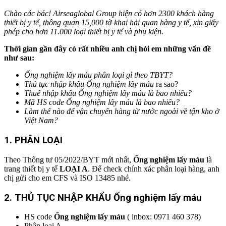
Chào các bác! Airseaglobal Group hiện có hơn 2300 khách hàng
thiết bị y tế, thông quan 15,000 tờ khai hải quan hàng y tế, xin giấy
phép cho hơn 11.000 loại thiết bị y tế và phụ kiện.
Thời gian gần đây có rất nhiều anh chị hỏi em những vấn đề
như sau:
Ống nghiệm lấy máu phân loại gì theo TBYT?
Thủ tục nhập khẩu
Ống nghiệm lấy máu
ra sao?
Thuế nhập khẩu
Ống nghiệm lấy máu
là bao nhiêu?
Mã HS code
Ống nghiệm lấy máu
là bao nhiêu?
Làm thế nào để vận chuyển hàng từ nước ngoài về tận kho ở
Việt Nam?
1. PHÂN LOẠI
Theo Thông tư 05/2022/BYT mới nhất,
Ống nghiệm lấy máu
là
trang thiết bị y tế
LOẠI A
. Để check chính xác phân loại hàng, anh
chị gửi cho em CFS và ISO 13485 nhé.
2. THỦ TỤC NHẬP KHẨU
Ống nghiệm lấy máu
HS code
Ống nghiệm lấy máu
( inbox: 0971 460 378)
Phân loại A