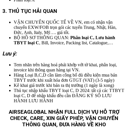
3. THỦ TỤC HẢI QUAN
VẬN CHUYỂN QUỐC TẾ VỀ VN, em có nhận vận
chuyển EXW/FOB trọn gói các tuyến Trung, Nhật, Hàn,
Đức, Anh, Italy, Mỹ…. giá tốt.
BỘ HỒ SƠ THÔNG QUAN:
Phân loại C, Lưu hành
TBYT loại C
, Bill, Invoice, Packing list, Catalogue,…
Lưu ý:
Tem nhãn trên hàng hoá phải khớp với tờ khai, phân loại,
invoice khi thông quan hàng tại VN.
Hàng Loại B,C,D cần làm công bố đủ điều kiện mua bán
TBYT trước khi xuất hóa đơn GTGT (VAT) (3-5 ngày)
Kê khai giá trước khi bán ra thị trường (1 ngày là xong)
Thủ tục nhập khẩu TBYT loại C, D 2024: tất cả các TTBYT
loại C, D để nhập khẩu đều cần ĐĂNG KÝ SỐ LƯU
HÀNH LƯU HÀNH
AIRSEAGLOBAL NHẬN FULL DỊCH VỤ HỖ TRỢ
CHECK, CARE, XIN GIẤY PHÉP, VẬN CHUYỂN
THÔNG QUAN, ĐƯA HÀNG VỀ KHO