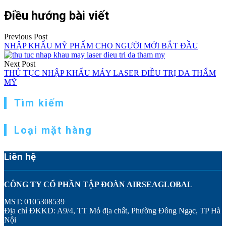
Điều hướng bài viết
Previous Post
NHẬP KHẨU MỸ PHẨM CHO NGƯỜI MỚI BẮT ĐẦU
Next Post
THỦ TỤC NHẬP KHẨU MÁY LASER ĐIỀU TRỊ DA THẨM
MỸ
Tìm kiếm
Loại mặt hàng
Liên hệ
CÔNG TY CỔ PHẦN TẬP ĐOÀN AIRSEAGLOBAL
MST: 0105308539
Địa chỉ ĐKKD: A9/4, TT Mỏ địa chất, Phường Đông Ngạc, TP Hà
Nội