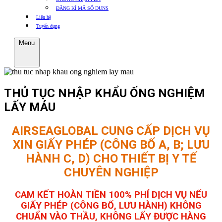
ĐĂNG KÍ MÃ SỐ DUNS
Liên hệ
Tuyển dụng
Menu
THỦ TỤC NHẬP KHẨU ỐNG NGHIỆM
LẤY MÁU
AIRSEAGLOBAL CUNG CẤP DỊCH VỤ
XIN GIẤY PHÉP (CÔNG BỐ A, B; LƯU
HÀNH C, D) CHO THIẾT BỊ Y TẾ
CHUYÊN NGHIỆP
CAM KẾT HOÀN TIỀN 100% PHÍ DỊCH VỤ NẾU
GIẤY PHÉP (CÔNG BỐ, LƯU HÀNH) KHÔNG
CHUẨN VÀO THẦU, KHÔNG LẤY ĐƯỢC HÀNG