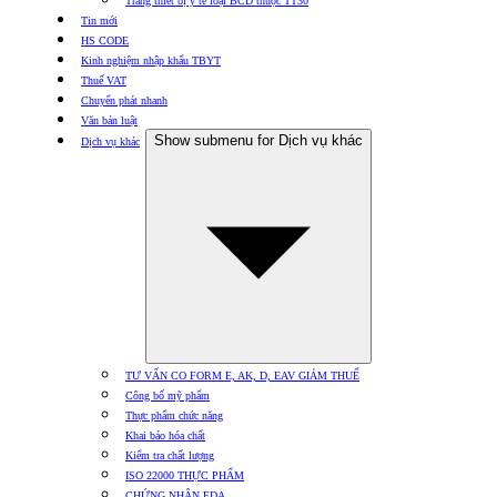
Trang thiết bị y tế loại BCD thuộc TT30
Tin mới
HS CODE
Kinh nghiệm nhập khẩu TBYT
Thuế VAT
Chuyển phát nhanh
Văn bản luật
Show submenu for Dịch vụ khác
Dịch vụ khác
TƯ VẤN CO FORM E, AK, D, EAV GIẢM THUẾ
Công bố mỹ phẩm
Thực phẩm chức năng
Khai báo hóa chất
Kiểm tra chất lượng
ISO 22000 THỰC PHẨM
CHỨNG NHẬN FDA