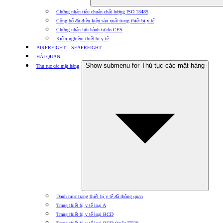
Chứng nhận tiêu chuẩn chất lượng ISO 13485
Công bố đủ điều kiện sản xuất trang thiết bị y tế
Chứng nhận lưu hành tự do CFS
Kiểm nghiệm thiết bị y tế
AIRFREIGHT – SEAFREIGHT
HẢI QUAN
Show submenu for Thủ tục các mặt hàng
Thủ tục các mặt hàng
Danh mục trang thiết bị y tế đã thông quan
Trang thiết bị y tế loại A
Trang thiết bị y tế loại BCD