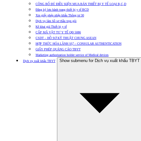
CÔNG BỐ ĐỦ ĐIỀU KIỆN MUA BÁN THIẾT BỊ Y TẾ LOẠI B,C,D
Đăng ký lưu hành trang thiết bị y tế BCD
Xin giấy phép nhập khẩu Thông tư 30
Dịch vụ làm hồ sơ thầu trọn gói
Kê khai giá Thiết bị y tế
CẤP MÃ VẬT TƯ Y TẾ QĐ 5086
CSDT – HỒ SƠ KỸ THUẬT CHUNG ASEAN
HỢP THỨC HÓA LÃNH SỰ – CONSULAR AUTHENTICATION
GIẤY PHÉP QUẢNG CÁO TBYT
Marketing authorization holder service of Medical devices
Show submenu for Dịch vụ xuất khẩu TBYT
Dịch vụ xuất khẩu TBYT