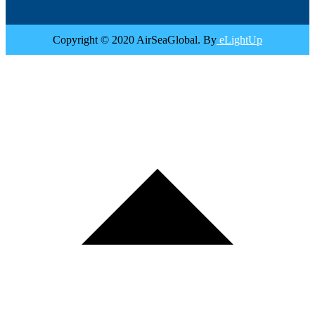
Copyright © 2020 AirSeaGlobal. By
eLightUp