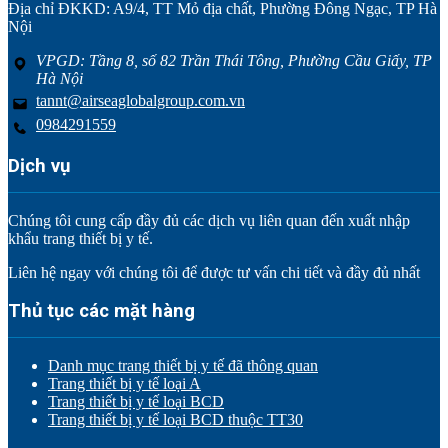
Địa chỉ ĐKKD: A9/4, TT Mỏ địa chất, Phường Đông Ngạc, TP Hà
Nội
VPGD: Tầng 8, số 82 Trần Thái Tông, Phường Cầu Giấy, TP
Hà Nội
tannt@airseaglobalgroup.com.vn
0984291559
Dịch vụ
Chúng tôi cung cấp đầy đủ các dịch vụ liên quan đến xuất nhập
khẩu trang thiết bị y tế.
Liên hệ ngay với chúng tôi để được tư vấn chi tiết và đầy đủ nhất
Thủ tục các mặt hàng
Danh mục trang thiết bị y tế đã thông quan
Trang thiết bị y tế loại A
Trang thiết bị y tế loại BCD
Trang thiết bị y tế loại BCD thuộc TT30