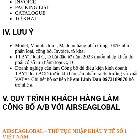
INVOICE
PACKING LIST
CATALOGUE
TỜ KHAI
IV. LƯU Ý
Model, Manufacturer, Made in hàng phải trùng 100% như
phân loại, công bố, Invoice, tờ khai
TTBYT loại C, D bắt đầu từ năm 2023 muốn nhập khẩu thì
phải có số lưu hành loại C, D
Doanh nghiệp cần làm Công bố đủ điều kiện kinh doanh
TBYT loại BCD trước khi bán sản phẩm ra thị trường và xuất
VAT=> Chi tiết hồ sơ liên hệ
em Linh Đan 0973189870
hỗ
trợ nhé ạ.
V. QUY TRÌNH KHÁCH HÀNG LÀM
CÔNG BỐ A/B VỚI AIRSEAGLOBAL
AIRSEAGLOBAL – THỦ TỤC NHẬP KHẨU Y TẾ SỐ 1
VIỆT NAM