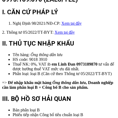
I. CĂN CỨ PHÁP LÝ
Nghị Định 98/2021/NĐ-CP:
Xem tại đây
2. Thông tư 05/2022/TT-BYT:
Xem tại đây
II. THỦ TỤC NHẬP KHẨU
Tên hàng:
Ống thông dẫn lưu
HS code: 9018 3910
Thuế NK: 0%, VAT ib
em
Linh Đan 0973189870
tư vấn để
được hưởng thuế VAT mức ưu đãi nhất.
Phân loại: loại B (Căn cứ theo Thông tư 05/2022/TT-BYT)
=>
Để nhập khẩu mặt hàng
Ống thông dẫn lưu
, Doanh nghiệp
cần làm phân loại B + Công bố B cho sản phẩm.
III. BỘ HỒ SƠ HẢI QUAN
Bản phân loại B
Phiếu tiếp nhận Công bố tiêu chuẩn loại B