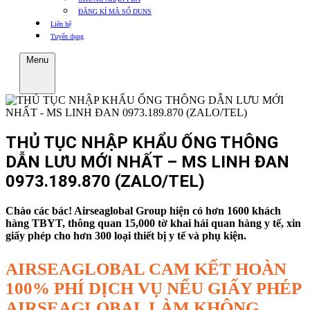
ĐĂNG KÍ MÃ SỐ DUNS
Liên hệ
Tuyển dụng
Menu
THỦ TỤC NHẬP KHẨU ỐNG THÔNG
DẪN LƯU MỚI NHẤT – MS LINH ĐAN
0973.189.870 (ZALO/TEL)
Chào các bác! Airseaglobal Group hiện có hơn 1600 khách
hàng TBYT, thông quan 15,000 tờ khai hải quan hàng y tế, xin
giấy phép cho hơn 300 loại thiết bị y tế và phụ kiện.
AIRSEAGLOBAL CAM KẾT HOÀN
100% PHÍ DỊCH VỤ NẾU GIẤY PHÉP
AIRSEAGLOBAL LÀM KHÔNG