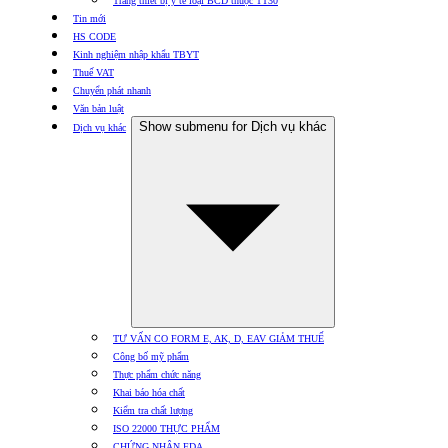
Trang thiết bị y tế loại BCD thuộc TT30
Tin mới
HS CODE
Kinh nghiệm nhập khẩu TBYT
Thuế VAT
Chuyển phát nhanh
Văn bản luật
Show submenu for Dịch vụ khác
Dịch vụ khác
TƯ VẤN CO FORM E, AK, D, EAV GIẢM THUẾ
Công bố mỹ phẩm
Thực phẩm chức năng
Khai báo hóa chất
Kiểm tra chất lượng
ISO 22000 THỰC PHẨM
CHỨNG NHẬN FDA