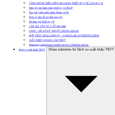
CÔNG BỐ ĐỦ ĐIỀU KIỆN MUA BÁN THIẾT BỊ Y TẾ LOẠI B,C,D
Đăng ký lưu hành trang thiết bị y tế BCD
Xin giấy phép nhập khẩu Thông tư 30
Dịch vụ làm hồ sơ thầu trọn gói
Kê khai giá Thiết bị y tế
CẤP MÃ VẬT TƯ Y TẾ QĐ 5086
CSDT – HỒ SƠ KỸ THUẬT CHUNG ASEAN
HỢP THỨC HÓA LÃNH SỰ – CONSULAR AUTHENTICATION
GIẤY PHÉP QUẢNG CÁO TBYT
Marketing authorization holder service of Medical devices
Show submenu for Dịch vụ xuất khẩu TBYT
Dịch vụ xuất khẩu TBYT