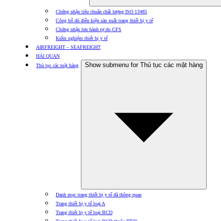
Chứng nhận tiêu chuẩn chất lượng ISO 13485
Công bố đủ điều kiện sản xuất trang thiết bị y tế
Chứng nhận lưu hành tự do CFS
Kiểm nghiệm thiết bị y tế
AIRFREIGHT – SEAFREIGHT
HẢI QUAN
Show submenu for Thủ tục các mặt hàng
Thủ tục các mặt hàng
Danh mục trang thiết bị y tế đã thông quan
Trang thiết bị y tế loại A
Trang thiết bị y tế loại BCD