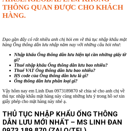
THÔNG QUAN ĐƯỢC CHO KHÁCH
HÀNG.
Dạo gần đây có rất nhiều anh chị hỏi em về thủ tục nhập khẩu mặt
hàng Ống thông dẫn lưu nhập năm nay với những câu hỏi như:
Nhập khẩu
Ống thông dẫn lưu
hiện tại cần những giấy tờ
gì?
Thuế nhập khẩu
Ống thông dẫn lưu
bao nhiêu?
Thuế VAT
Ống thông dẫn lưu
bao nhiêu?
HS code của
Ống thông dẫn lưu
là gì?
Ống thông dẫn lưu
phân loại gì?
Vậy hôm nay em Linh Đan 0973189870 sẽ chia sẻ cho anh chị về
thủ tục nhập khẩu mặt hàng này cùng những lưu ý trong hồ sơ xin
giấy phép cho mặt hàng này nhé ạ.
THỦ TỤC NHẬP KHẨU ỐNG THÔNG
DẪN LƯU MỚI NHẤT – MS LINH ĐAN
0973.189.870
(ZALO/TEL)