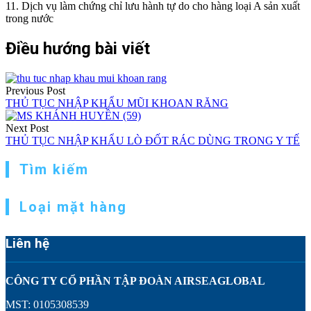
11. Dịch vụ làm chứng chỉ lưu hành tự do cho hàng loại A sản xuất
trong nước
Điều hướng bài viết
Previous Post
THỦ TỤC NHẬP KHẨU MŨI KHOAN RĂNG
Next Post
THỦ TỤC NHẬP KHẨU LÒ ĐỐT RÁC DÙNG TRONG Y TẾ
Tìm kiếm
Loại mặt hàng
Liên hệ
CÔNG TY CỔ PHẦN TẬP ĐOÀN AIRSEAGLOBAL
MST: 0105308539