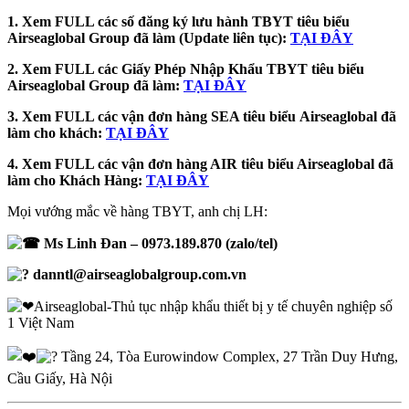
1. Xem FULL các số đăng ký lưu hành TBYT tiêu biểu
Airseaglobal Group đã làm (Update liên tục):
TẠI ĐÂY
2. Xem FULL các Giấy Phép Nhập Khẩu TBYT tiêu biểu
Airseaglobal Group đã làm:
TẠI ĐÂY
3. Xem FULL các vận đơn hàng SEA tiêu biểu
Airseaglobal đã
làm cho khách:
TẠI ĐÂY
4. Xem FULL các vận đơn hàng AIR tiêu biểu Airseaglobal đã
làm cho Khách Hàng:
TẠI ĐÂY
Mọi vướng mắc về hàng TBYT, anh chị LH:
Ms Linh Đan – 0973.189.870 (zalo/tel)
danntl@airseaglobalgroup.com.vn
Airseaglobal-Thủ tục nhập khẩu thiết bị y tế chuyên nghiệp số
1 Việt Nam
Tầng 24, Tòa Eurowindow Complex, 27 Trần Duy Hưng,
Cầu Giấy, Hà Nội