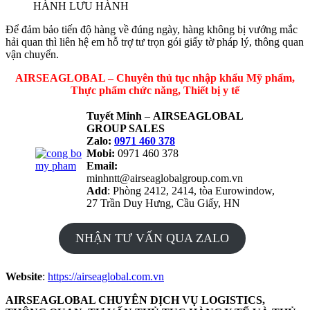
HÀNH LƯU HÀNH
Để đảm bảo tiến độ hàng về đúng ngày, hàng không bị vướng mắc
hải quan thì liên hệ em hỗ trợ tư trọn gói giấy tờ pháp lý, thông quan
vận chuyển.
AIRSEAGLOBAL – Chuyên thủ tục nhập khẩu Mỹ phẩm,
Thực phẩm chức năng, Thiết bị y tế
Tuyết Minh
–
AIRSEAGLOBAL
GROUP SALES
Zalo:
0971 460 378
Mobi:
0971 460 378
Email:
minhntt@airseaglobalgroup.com.vn
Add
: Phòng 2412, 2414, tòa Eurowindow,
27 Trần Duy Hưng, Cầu Giấy, HN
NHẬN TƯ VẤN QUA ZALO
Website
:
https://airseaglobal.com.vn
AIRSEAGLOBAL CHUYÊN DỊCH VỤ LOGISTICS,