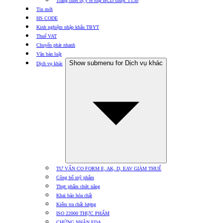
Trang thiết bị y tế loại BCD thuộc TT30
Tin mới
HS CODE
Kinh nghiệm nhập khẩu TBYT
Thuế VAT
Chuyển phát nhanh
Văn bản luật
Show submenu for Dịch vụ khác
Dịch vụ khác
TƯ VẤN CO FORM E, AK, D, EAV GIẢM THUẾ
Công bố mỹ phẩm
Thực phẩm chức năng
Khai báo hóa chất
Kiểm tra chất lượng
ISO 22000 THỰC PHẨM
CHỨNG NHẬN FDA