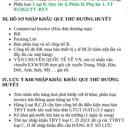
Phân loại:
Loại B, Quy tắc 4, Phần II, Phụ lục 1, TT
05/2022/TT -BYT
III, HỒ SƠ NHẬP KHẨU QUE THỬ ĐƯỜNG HUYẾT
Commercial Invoice (Hóa đơn thương mại)
Bill
Packing List
Bản phân loại và số công bố B.
Công bố đủ ĐK mua bán thiết bị y tế BCD (làm một lần và
đầy đủ các mặt hàng)
VẬN CHUYỂN QUỐC TẾ VỀ VN, em có nhận vận
chuyển EXW/FOB trọn gói các tuyến Trung, Nhật, Hàn,
Đức, Anh, Italy, Mỹ…. giá tốt.
IV, LƯU Ý KHI NHẬP KHẨU KHẨU QUE THỬ ĐƯỜNG
HUYẾT
Tem nhãn trên hàng hoá phải khớp với tờ khai, phân loại,
invoice khi thông quan hàng tại VN.
Hàng Loại B,C,D cần làm công bố đủ điều kiện mua bán
TBYT trước khi xuất hóa đơn GTGT (VAT) (3-5 ngày)
Kê khai giá trước khi bán ra thị trường (1 ngày là xong)
Thủ tục nhập khẩu TBYT loại C, D 2023: tất cả các TTBYT
loại C, D để nhập khẩu đều cần ĐĂNG KÝ SỐ LƯU