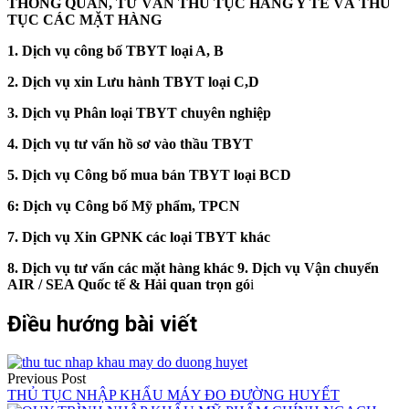
THÔNG QUAN, TƯ VẤN THỦ TỤC HÀNG Y TẾ VÀ THỦ
TỤC CÁC MẶT HÀNG
1. Dịch vụ công bố TBYT loại A, B
2. Dịch vụ xin Lưu hành TBYT loại C,D
3. Dịch vụ Phân loại TBYT chuyên nghiệp
4. Dịch vụ tư vấn hồ sơ vào thầu TBYT
5. Dịch vụ Công bố mua bán TBYT loại BCD
6: Dịch vụ Công bố Mỹ phẩm, TPCN
7. Dịch vụ Xin GPNK các loại TBYT khác
8. Dịch vụ tư vấn các mặt hàng khác
9. Dịch vụ Vận chuyển
AIR / SEA Quốc tế & Hải quan trọn gó
i
Điều hướng bài viết
Previous Post
THỦ TỤC NHẬP KHẨU MÁY ĐO ĐƯỜNG HUYẾT