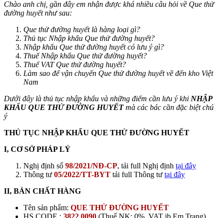
Chào anh chị, gần đây em nhận được khá nhiều câu hỏi về Que thử
đường huyết như sau:
Que thử đường huyết
là hàng loại gì?
Thủ tục Nhập khẩu
Que thử đường huyết
?
Nhập khẩu
Que thử đường huyết
có lưu ý gì?
Thuế Nhập khẩu
Que thử đường huyết
?
Thuế VAT
Que thử đường huyết
?
Làm sao để vận chuyển
Que thử đường huyết
về đến kho Việt
Nam
Dưới đây là thủ tục nhập khẩu và những điểm cần lưu ý khi
NHẬP
KHẨU QUE THỬ ĐƯỜNG HUYẾT
mà các bác cần đặc biệt chú
ý
THỦ TỤC NHẬP KHẨU QUE THỬ ĐƯỜNG HUYẾT
I, CƠ SỞ PHÁP LÝ
Nghị định số
98/2021/NĐ-CP
, tải full Nghị định
tại đây
Thông tư
05/2022/TT-BYT
tải full Thông tư
tại đây
II, BẢN CHẤT HÀNG
Tên sản phẩm:
QUE THỬ ĐƯỜNG HUYẾT
HS CODE :
3822 0090
(Thuế NK: 0%, VAT ib Em Trang)