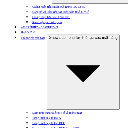
Chứng nhận tiêu chuẩn chất lượng ISO 13485
Công bố đủ điều kiện sản xuất trang thiết bị y tế
Chứng nhận lưu hành tự do CFS
Kiểm nghiệm thiết bị y tế
AIRFREIGHT – SEAFREIGHT
HẢI QUAN
Show submenu for Thủ tục các mặt hàng
Thủ tục các mặt hàng
Danh mục trang thiết bị y tế đã thông quan
Trang thiết bị y tế loại A
Trang thiết bị y tế loại BCD