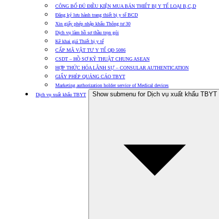
CÔNG BỐ ĐỦ ĐIỀU KIỆN MUA BÁN THIẾT BỊ Y TẾ LOẠI B,C,D
Đăng ký lưu hành trang thiết bị y tế BCD
Xin giấy phép nhập khẩu Thông tư 30
Dịch vụ làm hồ sơ thầu trọn gói
Kê khai giá Thiết bị y tế
CẤP MÃ VẬT TƯ Y TẾ QĐ 5086
CSDT – HỒ SƠ KỸ THUẬT CHUNG ASEAN
HỢP THỨC HÓA LÃNH SỰ – CONSULAR AUTHENTICATION
GIẤY PHÉP QUẢNG CÁO TBYT
Marketing authorization holder service of Medical devices
Show submenu for Dịch vụ xuất khẩu TBYT
Dịch vụ xuất khẩu TBYT