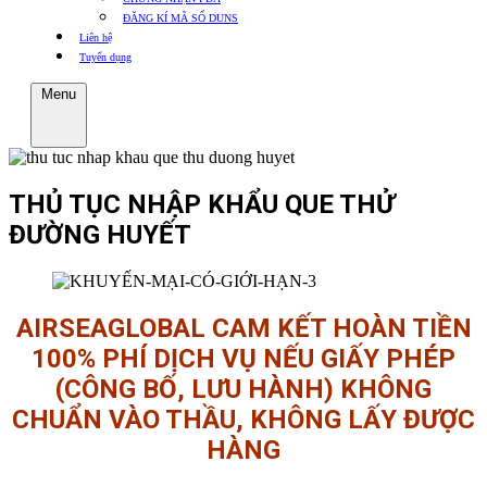
ĐĂNG KÍ MÃ SỐ DUNS
Liên hệ
Tuyển dụng
Menu
THỦ TỤC NHẬP KHẨU QUE THỬ
ĐƯỜNG HUYẾT
AIRSEAGLOBAL CAM KẾT HOÀN TIỀN
100% PHÍ DỊCH VỤ NẾU GIẤY PHÉP
(CÔNG BỐ, LƯU HÀNH) KHÔNG
CHUẨN VÀO THẦU, KHÔNG LẤY ĐƯỢC
HÀNG