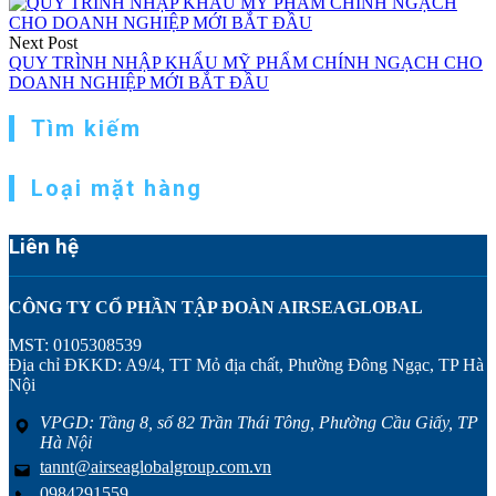
Next Post
QUY TRÌNH NHẬP KHẨU MỸ PHẨM CHÍNH NGẠCH CHO
DOANH NGHIỆP MỚI BẮT ĐẦU
Tìm kiếm
Loại mặt hàng
Liên hệ
CÔNG TY CỔ PHẦN TẬP ĐOÀN AIRSEAGLOBAL
MST: 0105308539
Địa chỉ ĐKKD: A9/4, TT Mỏ địa chất, Phường Đông Ngạc, TP Hà
Nội
VPGD: Tầng 8, số 82 Trần Thái Tông, Phường Cầu Giấy, TP
Hà Nội
tannt@airseaglobalgroup.com.vn
0984291559