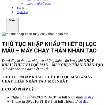
ĐĂNG KÍ MÃ SỐ DUNS
Liên hệ
Tuyển dụng
Menu
THỦ TỤC NHẬP KHẨU THIẾT BỊ LỌC
MÁU – MÁY CHẠY THẬN NHÂN TẠO
Dưới đây là thủ tục nhập và những điểm cần lưu ý khi
NHẬP
KHẨU THIẾT BỊ LỌC MÁU – MÁY CHẠY THẬN NHÂN TẠO
mà các bác cần đặc biệt chú ý
THỦ TỤC NHẬP KHẨU THIẾT BỊ LỌC MÁU – MÁY
CHẠY THẬN NHÂN TẠO MỚI NHẤT
I, CƠ SỞ PHÁP LÝ
Nghị định số 98/2021/NĐ-CP, tải full Nghị định
tại đây
Thông tư 39/2016/TT-BYT tải full Thông tư
tại đây