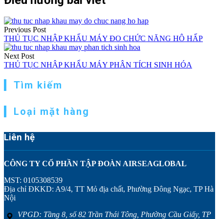
Previous Post
THỦ TỤC NHẬP KHẨU MÁY ĐO CHỨC NĂNG HÔ HẤP
Next Post
THỦ TỤC NHẬP KHẨU MÁY PHÂN TÍCH SINH HÓA
Tìm kiếm
Loại mặt hàng
Liên hệ
CÔNG TY CỔ PHẦN TẬP ĐOÀN AIRSEAGLOBAL
MST: 0105308539
Địa chỉ ĐKKD: A9/4, TT Mỏ địa chất, Phường Đông Ngạc, TP Hà
Nội
VPGD: Tầng 8, số 82 Trần Thái Tông, Phường Cầu Giấy, TP