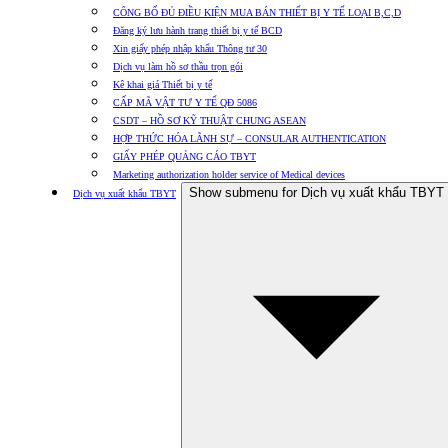
CÔNG BỐ ĐỦ ĐIỀU KIỆN MUA BÁN THIẾT BỊ Y TẾ LOẠI B,C,D
Đăng ký lưu hành trang thiết bị y tế BCD
Xin giấy phép nhập khẩu Thông tư 30
Dịch vụ làm hồ sơ thầu trọn gói
Kê khai giá Thiết bị y tế
CẤP MÃ VẬT TƯ Y TẾ QĐ 5086
CSDT – HỒ SƠ KỸ THUẬT CHUNG ASEAN
HỢP THỨC HÓA LÃNH SỰ – CONSULAR AUTHENTICATION
GIẤY PHÉP QUẢNG CÁO TBYT
Marketing authorization holder service of Medical devices
Show submenu for Dịch vụ xuất khẩu TBYT
Dịch vụ xuất khẩu TBYT