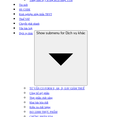
Trang thiết bị y tế loại BCD thuộc TT30
Tin mới
HS CODE
Kinh nghiệm nhập khẩu TBYT
Thuế VAT
Chuyển phát nhanh
Văn bản luật
Show submenu for Dịch vụ khác
Dịch vụ khác
TƯ VẤN CO FORM E, AK, D, EAV GIẢM THUẾ
Công bố mỹ phẩm
Thực phẩm chức năng
Khai báo hóa chất
Kiểm tra chất lượng
ISO 22000 THỰC PHẨM
CHỨNG NHẬN FDA