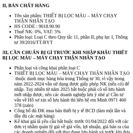
II, BẢN CHẤT HÀNG
Tên sản phẩm: THIẾT BỊ LỌC MÁU – MÁY CHẠY
THẬN NHÂN TẠO
HS CODE : 9018.90.90
Thuế NK: 0%, VAT: 5%
Phân loại: Loại C theo Quy tắc 11, phần II, phụ lục I, Thông
tư 39/2016/TT-BYT
I
II, CẦN CHUẨN BỊ GÌ TRƯỚC KHI NHẬP KHẨU THIẾT
BỊ LỌC MÁU – MÁY CHẠY THẬN NHÂN TẠO
Phân loại và công khai phân loại C
THIẾT BỊ LỌC MÁU – MÁY CHẠY THẬN NHÂN TẠO
thuộc danh mục hàng hóa trong Thông tư 30, vì vậy trong
năm 2022-2024 vẫn sử dụng được giấy phép NK (nếu có) để
nhập. Tuy nhiên từ năm 2025 bắt buộc phải có số lưu hành
mới nhập được, nên các doanh nghiệp lưu ý nhé ạ! Cần tư
vấn về Hồ sơ xin số lưu hành thì liên hệ em Minh 0971 460
378 (zalo)
Công bố đủ ĐK mua bán thiết bị y tế BCD (làm một lần và
đầy đủ các mặt hàng)
Kê khai giá là yêu cầu bắt buộc trước 01/04/2022 đối với các
đơn vị nhằm quản lý giá về giá vốn, lợi nhuận, giá bán ra của
các doanh nghiệp đối với tbyt đang lưu hành và trước khi đưa