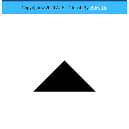
Copyright © 2020 AirSeaGlobal. By
eLightUp