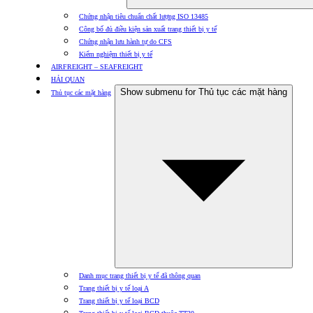
Chứng nhận tiêu chuẩn chất lượng ISO 13485
Công bố đủ điều kiện sản xuất trang thiết bị y tế
Chứng nhận lưu hành tự do CFS
Kiểm nghiệm thiết bị y tế
AIRFREIGHT – SEAFREIGHT
HẢI QUAN
Show submenu for Thủ tục các mặt hàng
Thủ tục các mặt hàng
Danh mục trang thiết bị y tế đã thông quan
Trang thiết bị y tế loại A
Trang thiết bị y tế loại BCD