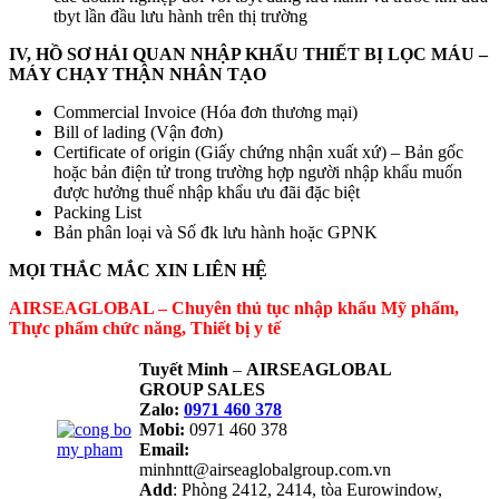
tbyt lần đầu lưu hành trên thị trường
IV, HỒ SƠ HẢI QUAN NHẬP KHẨU THIẾT BỊ LỌC MÁU –
MÁY CHẠY THẬN NHÂN TẠO
Commercial Invoice (Hóa đơn thương mại)
Bill of lading (Vận đơn)
Certificate of origin (Giấy chứng nhận xuất xứ) – Bản gốc
hoặc bản điện tử trong trường hợp người nhập khẩu muốn
được hưởng thuế nhập khẩu ưu đãi đặc biệt
Packing List
Bản phân loại và Số đk lưu hành hoặc GPNK
MỌI THẮC MẮC XIN LIÊN HỆ
AIRSEAGLOBAL – Chuyên thủ tục nhập khẩu Mỹ phẩm,
Thực phẩm chức năng, Thiết bị y tế
Tuyết Minh
–
AIRSEAGLOBAL
GROUP SALES
Zalo:
0971 460 378
Mobi:
0971 460 378
Email:
minhntt@airseaglobalgroup.com.vn
Add
: Phòng 2412, 2414, tòa Eurowindow,