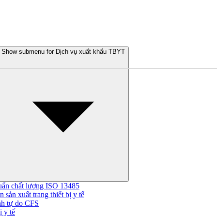
Show submenu for Dịch vụ xuất khẩu TBYT
uẩn chất lượng ISO 13485
 sản xuất trang thiết bị y tế
nh tự do CFS
 y tế