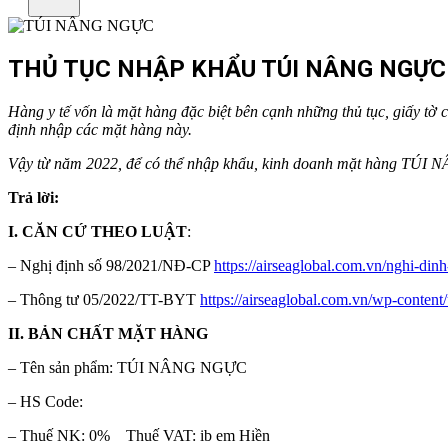
THỦ TỤC NHẬP KHẨU TÚI NÂNG NGỰC 
Hàng y tế vốn là mặt hàng đặc biệt bên cạnh những thủ tục, giấy tờ 
định nhập các mặt hàng này.
Vậy từ năm 2022, để có thể nhập khẩu, kinh doanh mặt hàng TÚ
Trả lời:
I. CĂN CỨ THEO LUẬT
:
– Nghị định số 98/2021/NĐ-CP
https://airseaglobal.com.vn/nghi-di
– Thông tư 05/2022/TT-BYT
https://airseaglobal.com.vn/wp-c
II. BẢN CHẤT MẶT HÀNG
– Tên sản phẩm: TÚI NÂNG NGỰC
– HS Code:
– Thuế NK: 0% Thuế VAT: ib em Hiền