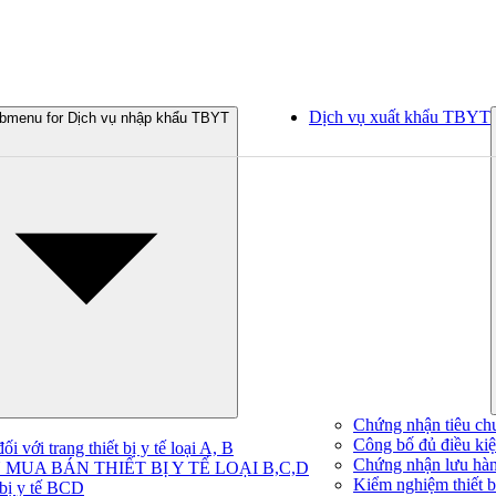
Dịch vụ xuất khẩu TBYT
bmenu for Dịch vụ nhập khẩu TBYT
Chứng nhận tiêu ch
Công bố đủ điều kiện
 với trang thiết bị y tế loại A, B
Chứng nhận lưu hà
MUA BÁN THIẾT BỊ Y TẾ LOẠI B,C,D
Kiểm nghiệm thiết bị
 bị y tế BCD