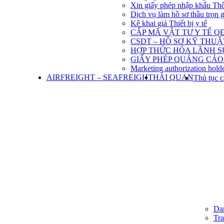
Xin giấy phép nhập khẩu Th
Dịch vụ làm hồ sơ thầu trọn 
Kê khai giá Thiết bị y tế
CẤP MÃ VẬT TƯ Y TẾ QĐ
CSDT – HỒ SƠ KỸ THU
HỢP THỨC HÓA LÃNH S
GIẤY PHÉP QUẢNG CÁO
Marketing authorization holde
AIRFREIGHT – SEAFREIGHT
HẢI QUAN
Thủ tục c
Dan
Tra