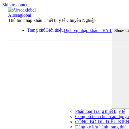
Skip to content
Airseaglobal
Thủ tục nhập khẩu Thiết bị y tế Chuyên Nghiệp
Trang chủ
Giới thiệu
Dịch vụ nhập khẩu TBYT
Show su
Phân loại Trang thiết bị y tế
Công bố tiêu chuẩn áp dụng đối
CÔNG BỐ ĐỦ ĐIỀU KIỆN 
Đăng ký lưu hành trang thiết