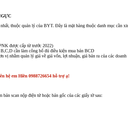
 NGỰC
o nhất, thuộc quản lý của BYT. Đây là mặt hàng thuộc danh mục cần x
 GPNK được cấp từ trước 2022)
i B,C,D cần làm công bố đủ điều kiện mua bán BCD
ơn vị nhằm quản lý giá về giá vốn, lợi nhuận, giá bán ra của các doanh 
iên hệ em Hiền 0988726654 hỗ trợ ạ!
n scan nộp điện tử hoặc bản gốc của các giấy tờ sau: