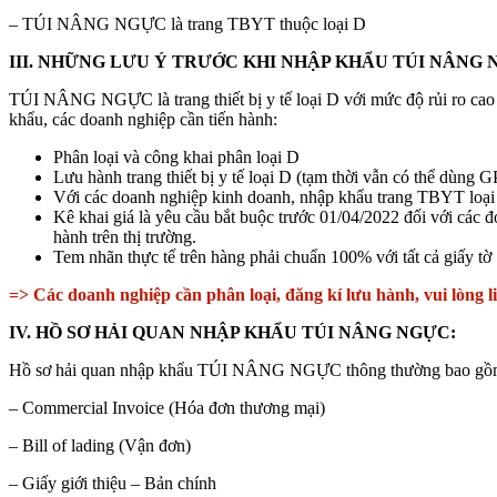
– TÚI NÂNG NGỰC là trang TBYT thuộc loại D
III. NHỮNG LƯU Ý TRƯỚC KHI NHẬP KHẨU TÚI NÂNG
TÚI NÂNG NGỰC là trang thiết bị y tế loại D với mức độ rủi ro ca
khẩu, các doanh nghiệp cần tiến hành:
Phân loại và công khai phân loại D
Lưu hành trang thiết bị y tế loại D (tạm thời vẫn có thể dùng
Với các doanh nghiệp kinh doanh, nhập khẩu trang TBYT loạ
Kê khai giá là yêu cầu bắt buộc trước 01/04/2022 đối với các đ
hành trên thị trường.
Tem nhãn thực tế trên hàng phải chuẩn 100% với tất cả giấy tờ
=> Các doanh nghiệp cần phân loại, đăng kí lưu hành, vui lòng l
IV. HỒ SƠ HẢI QUAN NHẬP KHẨU TÚI NÂNG NGỰC:
Hồ sơ hải quan nhập khẩu TÚI NÂNG NGỰC thông thường bao gồm bả
– Commercial Invoice (Hóa đơn thương mại)
– Bill of lading (Vận đơn)
– Giấy giới thiệu – Bản chính