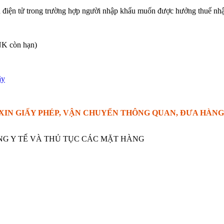
ản điện tử trong trường hợp người nhập khẩu muốn được hưởng thuế nhậ
NK còn hạn)
ây
 XIN GIẤY PHÉP, VẬN CHUYỂN THÔNG QUAN, ĐƯA HÀNG
NG Y TẾ VÀ THỦ TỤC CÁC MẶT HÀNG