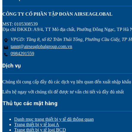
CÔNG TY CỔ PHẦN TẬP ĐOÀN AIRSEAGLOBAL
MST: 0105308539
Địa chỉ ĐKKD: A9/4, TT Mỏ địa chất, Phường Đông Ngạc, TP Hà 
VPGD: Tầng 8, số 82 Trần Thái Tông, Phường Cầu Giấy, TP H
tannt@airseaglobalgroup.com.vn
0984291559
Dịch vụ
Chúng tôi cung cấp đầy đủ các dịch vụ liên quan đến xuất nhập khẩu tr
Liên hệ ngay với chúng tôi để được tư vấn chi tiết và đầy đủ nhất
Thủ tục các mặt hàng
Danh mục trang thiết bị y tế đã thông quan
Trang thiết bị y tế loại A
Trang thiết bị y tế loại BCD