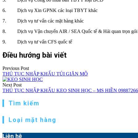
6. Dịch vụ Xin GPNK các loại TBYT khác
7. Dịch vụ tư vấn các mặt hàng khác
8. Dịch vụ Vận chuyển AIR / SEA Quốc tế & Hải quan trọn gói
9. Dịch vụ tư vấn CFS quốc tế
Điều hướng bài viết
Previous Post
THỦ TỤC NHẬP KHẨU TÚI GIÃN MÔ
Next Post
THỦ TỤC NHẬP KHẨU KEO SINH HỌC – MS HIỀN 09887266
Tìm kiếm
Loại mặt hàng
Liên hệ