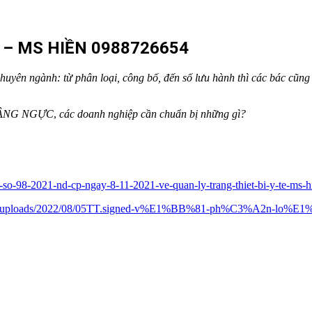
– MS HIỀN 0988726654
chuyên ngành: từ phân loại, công bố, đến số lưu hành thì các bác cũng
I NÂNG NGỰC
,
các doanh nghiệp cần chuẩn bị những gì?
nh-so-98-2021-nd-cp-ngay-8-11-2021-ve-quan-ly-trang-thiet-bi-y-te-ms
ontent/uploads/2022/08/05TT.signed-v%E1%BB%81-ph%C3%A2n-lo%