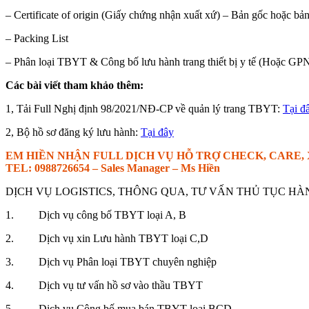
– Certificate of origin (Giấy chứng nhận xuất xứ) – Bản gốc hoặc b
– Packing List
– Phân loại TBYT & Công bố lưu hành trang thiết bị y tế (Hoặc GP
Các bài viết tham khảo thêm:
1, Tải Full Nghị định 98/2021/NĐ-CP về quản lý trang TBYT:
Tại đ
2, Bộ hồ sơ đăng ký lưu hành:
Tại đây
EM HIỀN NHẬN FULL DỊCH VỤ HỖ TRỢ CHECK, CARE,
TEL: 0988726654 – Sales Manager – Ms Hiền
DỊCH VỤ LOGISTICS, THÔNG QUA, TƯ VẤN THỦ TỤC HÀ
1. Dịch vụ công bố TBYT loại A, B
2. Dịch vụ xin Lưu hành TBYT loại C,D
3. Dịch vụ Phân loại TBYT chuyên nghiệp
4. Dịch vụ tư vấn hồ sơ vào thầu TBYT
5. Dịch vụ Công bố mua bán TBYT loại BCD