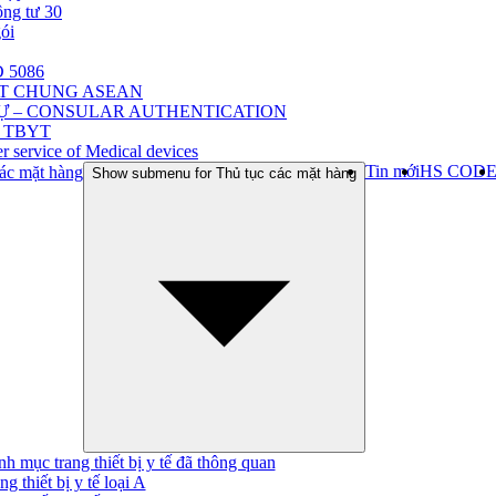
ông tư 30
gói
 5086
ẬT CHUNG ASEAN
Ự – CONSULAR AUTHENTICATION
 TBYT
r service of Medical devices
Tin mới
HS COD
ác mặt hàng
Show submenu for Thủ tục các mặt hàng
h mục trang thiết bị y tế đã thông quan
ng thiết bị y tế loại A