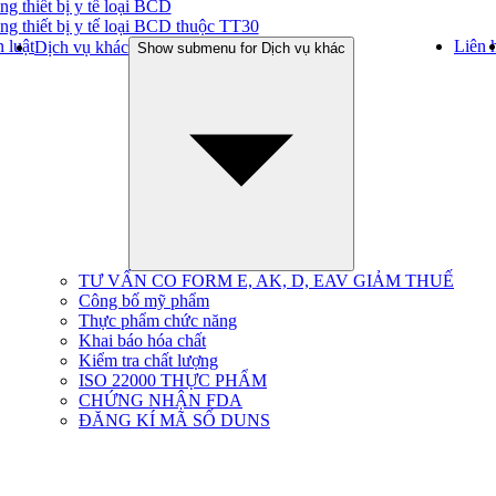
ng thiết bị y tế loại BCD
ng thiết bị y tế loại BCD thuộc TT30
 luật
Liên 
Dịch vụ khác
Show submenu for Dịch vụ khác
TƯ VẤN CO FORM E, AK, D, EAV GIẢM THUẾ
Công bố mỹ phẩm
Thực phẩm chức năng
Khai báo hóa chất
Kiểm tra chất lượng
ISO 22000 THỰC PHẨM
CHỨNG NHẬN FDA
ĐĂNG KÍ MÃ SỐ DUNS