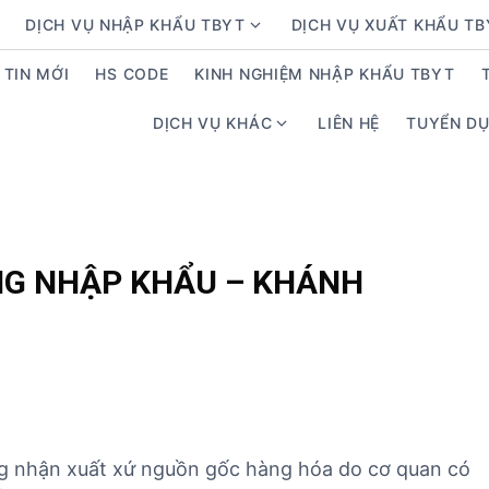
DỊCH VỤ NHẬP KHẨU TBYT
DỊCH VỤ XUẤT KHẨU T
S
h
TIN MỚI
HS CODE
KINH NGHIỆM NHẬP KHẨU TBYT
o
w
DỊCH VỤ KHÁC
LIÊN HỆ
TUYỂN D
S
s
h
u
o
b
w
m
s
e
u
n
NG NHẬP KHẨU – KHÁNH
b
u
m
f
e
o
n
r
u
D
f
ị
o
c
hứng nhận xuất xứ nguồn gốc hàng hóa do cơ quan có
r
h