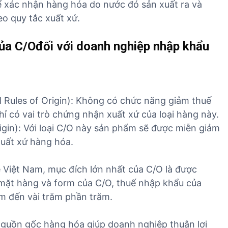
 xác nhận hàng hóa do nước đó sản xuất ra và
D
v
eo quy tắc xuất xứ.
ị
ụ
c
n
h
của C/Ođối với doanh nghiệp nhập khẩu
h
v
ậ
ụ
p
k
k
h
h
l Rules of Origin): Không có chức năng giảm thuế
á
ẩ
hỉ có vai trò chứng nhận xuất xứ của loại hàng này.
c
u
rigin): Với loại C/O này sản phẩm sẽ được miễn giảm
T
xuất xứ hàng hóa.
B
Y
T
 Việt Nam, mục đích lớn nhất của C/O là được
 mặt hàng và form của C/O, thuế nhập khẩu của
m đến vài trăm phần trăm.
guồn gốc hàng hóa giúp doanh nghiệp thuận lợi