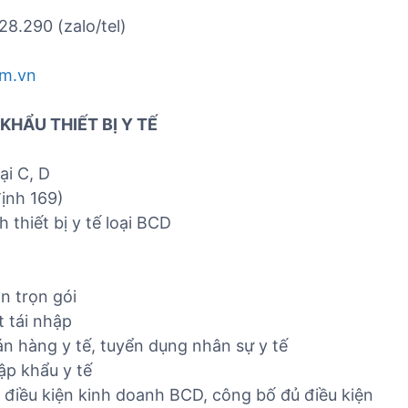
8.290 (zalo/tel)
om.vn
KHẨU THIẾT BỊ Y TẾ
ại C, D
định 169)
 thiết bị y tế loại BCD
n trọn gói
t tái nhập
n hàng y tế, tuyển dụng nhân sự y tế
ập khẩu y tế
 điều kiện kinh doanh BCD, công bố đủ điều kiện