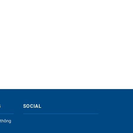
G
SOCIAL
 thông