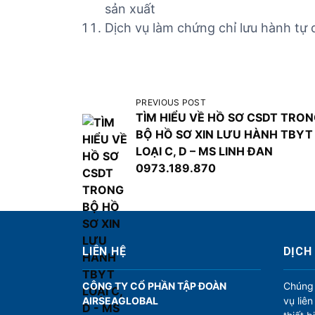
sản xuất
Dịch vụ làm chứng chỉ lưu hành tự 
Đ
PREVIOUS POST
TÌM HIỂU VỀ HỒ SƠ CSDT TRO
i
BỘ HỒ SƠ XIN LƯU HÀNH TBYT
ề
LOẠI C, D – MS LINH ĐAN
u
0973.189.870
h
ư
ớ
n
LIÊN HỆ
DỊCH
g
CÔNG TY CỔ PHẦN TẬP ĐOÀN
Chúng 
b
AIRSEAGLOBAL
vụ liê