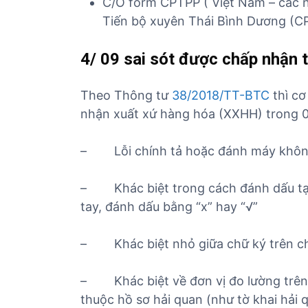
C/O form CPTPP ( Việt Nam – các n
Tiến bộ xuyên Thái Bình Dương (C
4/
09 sai sót được chấp nhận 
Theo Thông tư
38/2018/TT-BTC
thì cơ
nhận xuất xứ hàng hóa (XXHH) trong 0
– Lỗi chính tả hoặc đánh máy không
– Khác biệt trong cách đánh dấu tại
tay, đánh dấu bằng “x” hay “√”
– Khác biệt nhỏ giữa chữ ký trên c
– Khác biệt về đơn vị đo lường trên
thuộc hồ sơ hải quan (như tờ khai hải 