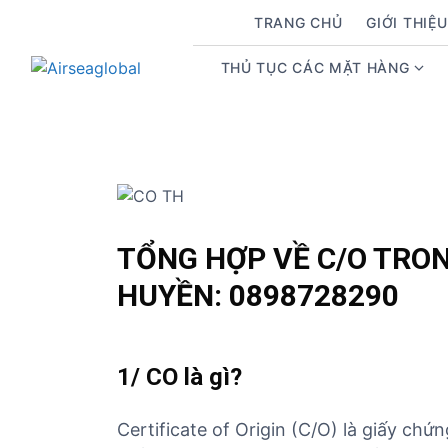
S
TRANG CHỦ
GIỚI THIỆU
k
i
THỦ TỤC CÁC MẶT HÀNG
S
p
h
t
o
o
w
c
s
o
u
n
b
t
m
e
TỔNG HỢP VỀ C/O TRO
e
n
HUYỀN: 0898728290
n
t
u
f
o
1/ CO là gì?
r
T
Certificate of Origin (C/O) là giấy c
h