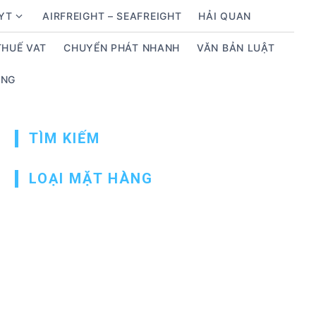
BYT
AIRFREIGHT – SEAFREIGHT
HẢI QUAN
S
h
THUẾ VAT
CHUYỂN PHÁT NHANH
VĂN BẢN LUẬT
o
w
ỤNG
s
u
b
TÌM KIẾM
m
e
n
LOẠI MẶT HÀNG
u
f
o
r
D
ị
c
h