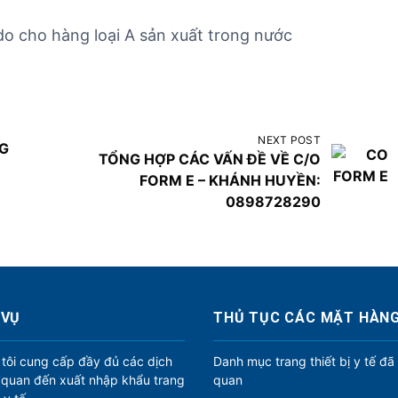
do cho hàng loại A sản xuất trong nước
NEXT POST
NG
TỔNG HỢP CÁC VẤN ĐỀ VỀ C/O
FORM E – KHÁNH HUYỀN:
0898728290
 VỤ
THỦ TỤC CÁC MẶT HÀN
tôi cung cấp đầy đủ các dịch
Danh mục trang thiết bị y tế đã
n quan đến xuất nhập khẩu trang
quan