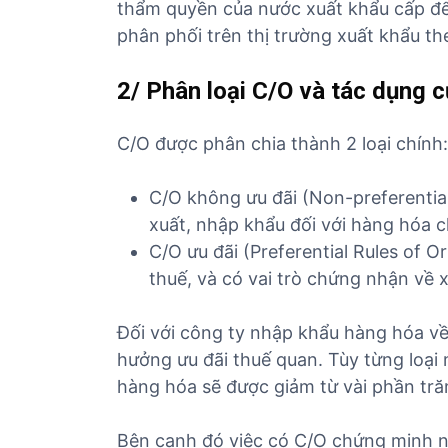
thẩm quyền của nước xuất khẩu cấp để
ủ
phân phối trên thị trường xuất khẩu th
t
ụ
c
2/ Phân loại C/O và tác dụng 
c
á
C/O được phân chia thành 2 loại chính:
c
m
C/O không ưu đãi (Non-preferentia
ặ
xuất, nhập khẩu đối với hàng hóa c
t
C/O ưu đãi (Preferential Rules of O
h
thuế, và có vai trò chứng nhận về 
à
n
g
Đối với công ty nhập khẩu hàng hóa về
hưởng ưu đãi thuế quan. Tùy từng loại
hàng hóa sẽ được giảm từ vài phần tră
Bên cạnh đó việc có C/O chứng minh n