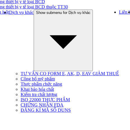
ng thiết bị y tế loại BCD
ng thiết bị y tế loại BCD thuộc TT30
 luật
Liên 
Dịch vụ khác
Show submenu for Dịch vụ khác
TƯ VẤN CO FORM E, AK, D, EAV GIẢM THUẾ
Công bố mỹ phẩm
Thực phẩm chức năng
Khai báo hóa chất
Kiểm tra chất lượng
ISO 22000 THỰC PHẨM
CHỨNG NHẬN FDA
ĐĂNG KÍ MÃ SỐ DUNS