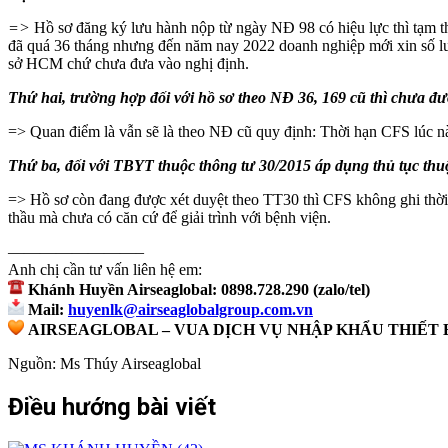
=>
Hồ sơ đăng ký lưu hành nộp từ ngày NĐ 98 có hiệu lực thì tạm t
đã quá 36 tháng nhưng đến năm nay 2022 doanh nghiệp mới xin số lưu
sở HCM chứ chưa đưa vào nghị định.
Thứ hai, trường hợp đối với hồ sơ theo NĐ 36, 169 cũ thì chưa đ
=> Quan điểm là vẫn sẽ là theo NĐ cũ quy định: Thời hạn CFS l
Thứ ba, đối với TBYT thuộc thông tư 30/2015 áp dụng thủ tục thu
=> Hồ sơ còn đang được xét duyệt theo TT30 thì CFS không ghi thờ
thầu mà chưa có căn cứ để giải trình với bệnh viện.
————————–
Anh chị cần tư vấn liên hệ em:
Khánh Huyền Airseaglobal: 0898.728.290 (zalo/tel)
Mail:
huyenlk@airseaglobalgroup.com.vn
AIRSEAGLOBAL – VUA DỊCH VỤ NHẬP KHẨU THIẾT B
Nguồn: Ms Thúy Airseaglobal
Điều hướng bài viết