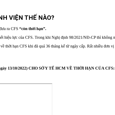
ỆNH VIỆN THẾ NÀO?
u đưa ra CFS
“còn thời hạn”.
hết hiệu lực của CFS. Trong khi Nghị định 98/2021/NĐ-CP thì không n
h về thời hạn CFS khi đã quá 36 tháng kể từ ngày cấp. Rất nhiều đơn vị
gày 13/10/2022) CHO SỞ Y TẾ HCM VỀ THỜI HẠN CỦA CFS: