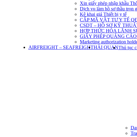
Xin giấy phép nhập khẩu Th
Dịch vụ làm hồ sơ thầu trọn 
Kê khai giá Thiết bị y tế
CẤP MÃ VẬT TƯ Y TẾ QĐ
CSDT – HỒ SƠ KỸ THU
HỢP THỨC HÓA LÃNH S
GIẤY PHÉP QUẢNG CÁO
Marketing authorization holde
AIRFREIGHT – SEAFREIGHT
HẢI QUAN
Thủ tục c
Dan
Tra