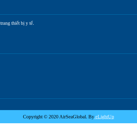
ang thiết bị y tế.
Copyright © 2020 AirSeaGlobal. By
eLightUp