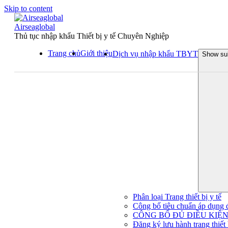
Skip to content
Airseaglobal
Thủ tục nhập khẩu Thiết bị y tế Chuyên Nghiệp
Trang chủ
Giới thiệu
Dịch vụ nhập khẩu TBYT
Show su
Phân loại Trang thiết bị y tế
Công bố tiêu chuẩn áp dụng đối
CÔNG BỐ ĐỦ ĐIỀU KIỆN 
Đăng ký lưu hành trang thiết