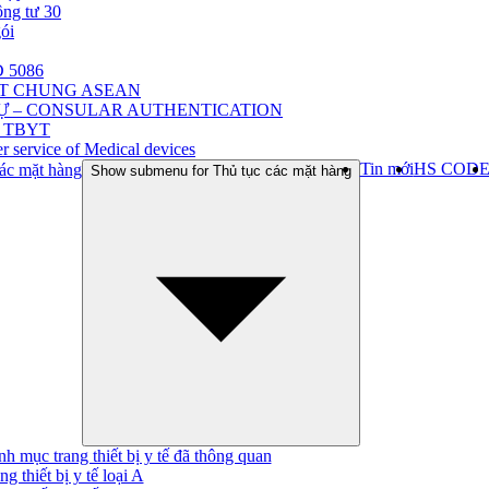
ông tư 30
gói
 5086
ẬT CHUNG ASEAN
Ự – CONSULAR AUTHENTICATION
 TBYT
r service of Medical devices
Tin mới
HS COD
ác mặt hàng
Show submenu for Thủ tục các mặt hàng
h mục trang thiết bị y tế đã thông quan
ng thiết bị y tế loại A