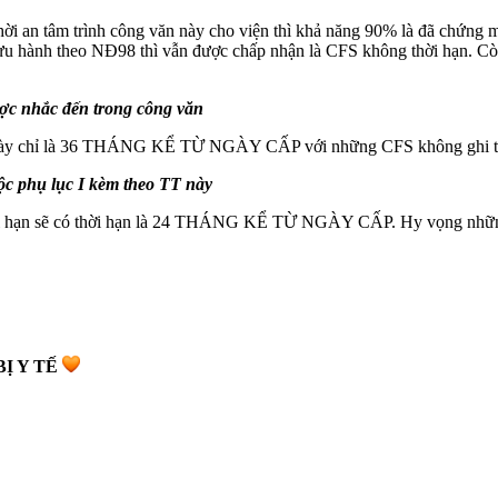
hời an tâm trình công văn này cho viện thì khả năng 90% là đã chứng
 hành theo NĐ98 thì vẫn được chấp nhận là CFS không thời hạn. Còn l
ược nhắc đến trong công văn
úc này chỉ là 36 THÁNG KỂ TỪ NGÀY CẤP với những CFS không ghi t
ộc phụ lục I kèm theo TT này
i hạn sẽ có thời hạn là 24 THÁNG KỂ TỪ NGÀY CẤP. Hy vọng những th
Ị Y TẾ