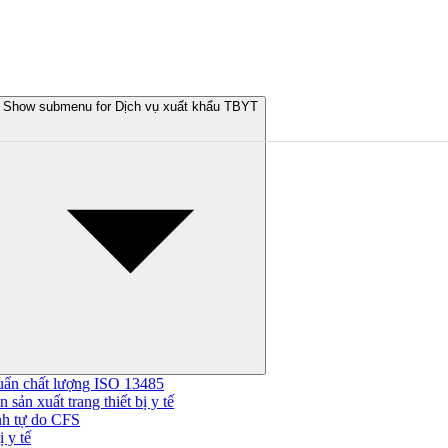
Show submenu for Dịch vụ xuất khẩu TBYT
uẩn chất lượng ISO 13485
 sản xuất trang thiết bị y tế
nh tự do CFS
 y tế