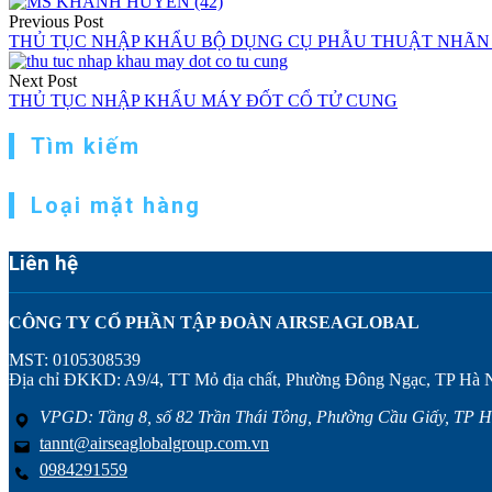
Previous Post
THỦ TỤC NHẬP KHẨU BỘ DỤNG CỤ PHẪU THUẬT NHÃN
Next Post
THỦ TỤC NHẬP KHẨU MÁY ĐỐT CỔ TỬ CUNG
Tìm kiếm
Loại mặt hàng
Liên hệ
CÔNG TY CỔ PHẦN TẬP ĐOÀN AIRSEAGLOBAL
MST: 0105308539
Địa chỉ ĐKKD: A9/4, TT Mỏ địa chất, Phường Đông Ngạc, TP Hà 
VPGD: Tầng 8, số 82 Trần Thái Tông, Phường Cầu Giấy, TP H
tannt@airseaglobalgroup.com.vn
0984291559