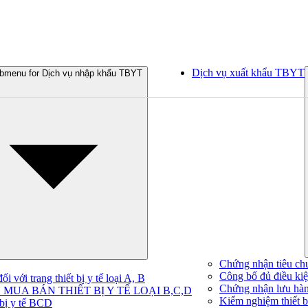
Dịch vụ xuất khẩu TBYT
bmenu for Dịch vụ nhập khẩu TBYT
Chứng nhận tiêu ch
Công bố đủ điều kiện
 với trang thiết bị y tế loại A, B
Chứng nhận lưu hà
MUA BÁN THIẾT BỊ Y TẾ LOẠI B,C,D
Kiểm nghiệm thiết bị
 bị y tế BCD