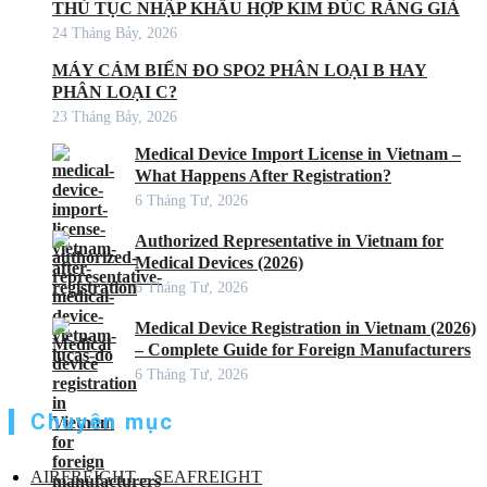
THỦ TỤC NHẬP KHẨU HỢP KIM ĐÚC RĂNG GIẢ
24 Tháng Bảy, 2026
MÁY CẢM BIẾN ĐO SPO2 PHÂN LOẠI B HAY
PHÂN LOẠI C?
23 Tháng Bảy, 2026
Medical Device Import License in Vietnam –
What Happens After Registration?
6 Tháng Tư, 2026
Authorized Representative in Vietnam for
Medical Devices (2026)
6 Tháng Tư, 2026
Medical Device Registration in Vietnam (2026)
– Complete Guide for Foreign Manufacturers
6 Tháng Tư, 2026
Chuyên mục
AIRFREIGHT – SEAFREIGHT