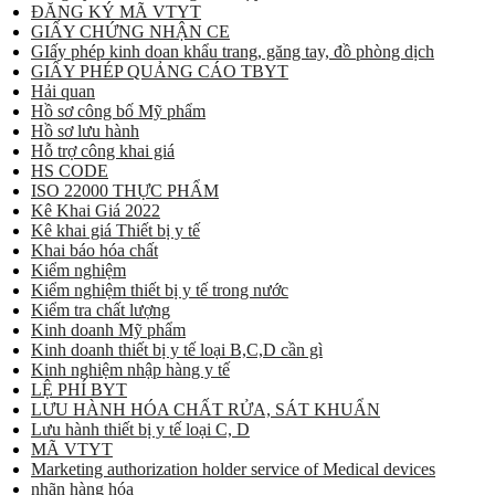
ĐĂNG KÝ MÃ VTYT
GIẤY CHỨNG NHẬN CE
GIấy phép kinh doan khẩu trang, găng tay, đồ phòng dịch
GIẤY PHÉP QUẢNG CÁO TBYT
Hải quan
Hồ sơ công bố Mỹ phẩm
Hồ sơ lưu hành
Hỗ trợ công khai giá
HS CODE
ISO 22000 THỰC PHẨM
Kê Khai Giá 2022
Kê khai giá Thiết bị y tế
Khai báo hóa chất
Kiểm nghiệm
Kiểm nghiệm thiết bị y tế trong nước
Kiểm tra chất lượng
Kinh doanh Mỹ phẩm
Kinh doanh thiết bị y tế loại B,C,D cần gì
Kinh nghiệm nhập hàng y tế
LỆ PHÍ BYT
LƯU HÀNH HÓA CHẤT RỬA, SÁT KHUẨN
Lưu hành thiết bị y tế loại C, D
MÃ VTYT
Marketing authorization holder service of Medical devices
nhãn hàng hóa