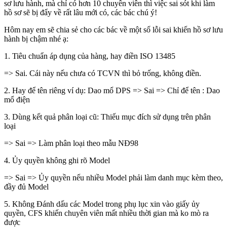
sơ lưu hành, mà chỉ có hơn 10 chuyên viên thì việc sai sót khi làm
hồ sơ sẽ bị đẩy về rất lâu mới có, các bác chú ý!
Hôm nay em sẽ chia sẻ cho các bác về một số lỗi sai khiến hồ sơ lưu
hành bị chậm nhé ạ:
1. Tiêu chuẩn áp dụng của hàng, hay điền ISO 13485
=> Sai. Cái này nếu chưa có TCVN thì bỏ trống, không điền.
2. Hay để tên riêng ví dụ: Dao mổ DPS => Sai => Chỉ để tên : Dao
mổ điện
3. Dùng kết quả phân loại cũ: Thiếu mục đích sử dụng trên phân
loại
=> Sai => Làm phân loại theo mẫu NĐ98
4. Ủy quyền không ghi rõ Model
=> Sai => Ủy quyền nếu nhiều Model phải làm danh mục kèm theo,
đầy đủ Model
5. Không Đánh dấu các Model trong phụ lục xin vào giấy ủy
quyền, CFS khiến chuyên viên mất nhiều thời gian mà ko mò ra
được