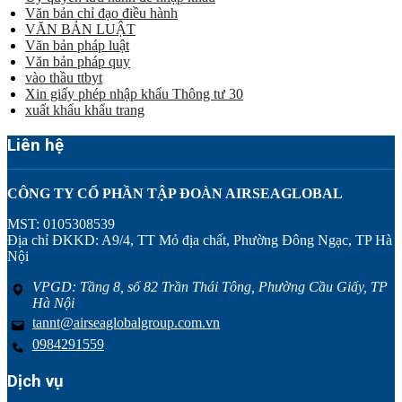
Văn bản chỉ đạo điều hành
VĂN BẢN LUẬT
Văn bản pháp luật
Văn bản pháp quy
vào thầu ttbyt
Xin giấy phép nhập khẩu Thông tư 30
xuất khẩu khẩu trang
Liên hệ
CÔNG TY CỔ PHẦN TẬP ĐOÀN AIRSEAGLOBAL
MST: 0105308539
Địa chỉ ĐKKD: A9/4, TT Mỏ địa chất, Phường Đông Ngạc, TP Hà
Nội
VPGD: Tầng 8, số 82 Trần Thái Tông, Phường Cầu Giấy, TP
Hà Nội
tannt@airseaglobalgroup.com.vn
0984291559
Dịch vụ