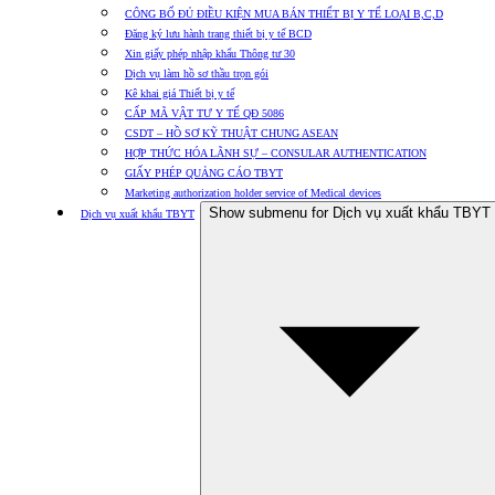
CÔNG BỐ ĐỦ ĐIỀU KIỆN MUA BÁN THIẾT BỊ Y TẾ LOẠI B,C,D
Đăng ký lưu hành trang thiết bị y tế BCD
Xin giấy phép nhập khẩu Thông tư 30
Dịch vụ làm hồ sơ thầu trọn gói
Kê khai giá Thiết bị y tế
CẤP MÃ VẬT TƯ Y TẾ QĐ 5086
CSDT – HỒ SƠ KỸ THUẬT CHUNG ASEAN
HỢP THỨC HÓA LÃNH SỰ – CONSULAR AUTHENTICATION
GIẤY PHÉP QUẢNG CÁO TBYT
Marketing authorization holder service of Medical devices
Show submenu for Dịch vụ xuất khẩu TBYT
Dịch vụ xuất khẩu TBYT