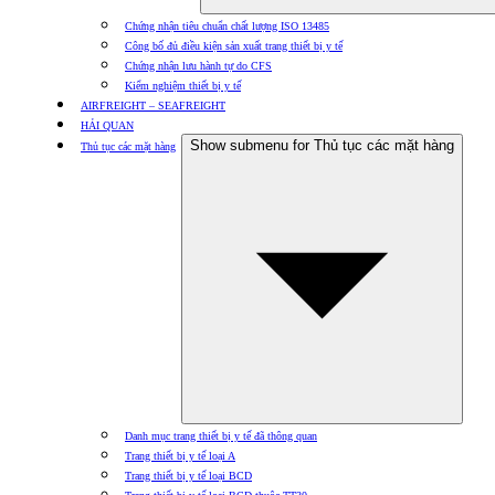
Chứng nhận tiêu chuẩn chất lượng ISO 13485
Công bố đủ điều kiện sản xuất trang thiết bị y tế
Chứng nhận lưu hành tự do CFS
Kiểm nghiệm thiết bị y tế
AIRFREIGHT – SEAFREIGHT
HẢI QUAN
Show submenu for Thủ tục các mặt hàng
Thủ tục các mặt hàng
Danh mục trang thiết bị y tế đã thông quan
Trang thiết bị y tế loại A
Trang thiết bị y tế loại BCD