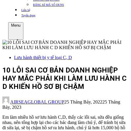
ĐĂNG KÍ MÃ SỐ DUNS
Liên hệ
Tuyển dụng
Menu
Lưu hành thiết bị y tế loại C, D
10 LỖI SAI CƠ BẢN DOANH NGHIỆP
HAY MẮC PHẢI KHI LÀM LƯU HÀNH C
D KHIẾN HỒ SƠ BỊ CHẬM
AIRSEAGLOBAL GROUP
25 Tháng Bảy, 2022
25 Tháng
Bảy, 2023
Em làm nhiều hồ sơ lưu hành C,D, thấy các lỗi sai, sửa đều giống
nhau, nên tổng hợp lại cho các bác đang làm chú ý, để tránh bị sửa
đi sửa lại, sẽ bị chậm hồ sơ ra lưu hành, chú ý là hơn 15,000 bộ hồ