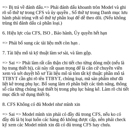
=> Bị trả về đánh dấu.=> Phải đánh dấu khoanh tròn Model và ghi
rõ số thứ tự trong CFS và ủy quyền , Số thứ tự trong Danh mục lưu
hành phải trùng với số thứ tự phân loại để dễ theo dõi. (Nếu không
trùng thì đánh dấu cả phân loại.)
6. Hiệu lực của CFS, ISO , Bảo hành, Ủy quyền hết hạn
=> Phải bổ sung các tài liệu mới còn hạn .
7. Tài liệu mô tả kỹ thuật làm sơ sài, và làm gộp.
=> Sai => Phải làm rất cẩn thận chi tiết cho từng dòng một (nếu là
họ trang thiết bị), cái này rất quan trọng để là căn cứ chuyên viên
xem và xét duyệt hồ sơ Tài liệu mô tả tóm tắt kỹ thuật: phần mô tả
TTBYT cần ghi rõ tên TTBYT, chủng loại, mã sản phẩm như đã
liệt kê trong phụ lục. Bổ sung làm rõ phân biệt các tính năng, thông
số của từng chủng loại thiết bị trong phụ lục bảng kê. Làm rõ chi tiết
mục đích sử dụng thiết bị.
8. CFS Không có đủ Model như mình xin
=> Sai => Model mình xin phải có đầy đủ trong CFS, nếu ko có
đầy đủ là bị loại luôn các hàng đó không được cấp, nên phải check
kỹ xem các Model mình xin đã có đủ trong CFS hay chưa.