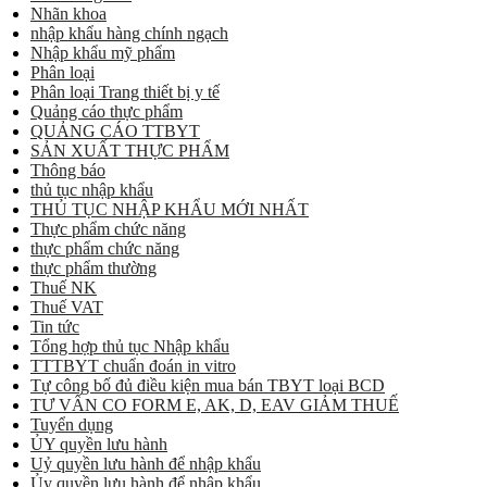
Nhãn khoa
nhập khẩu hàng chính ngạch
Nhập khẩu mỹ phẩm
Phân loại
Phân loại Trang thiết bị y tế
Quảng cáo thực phẩm
QUẢNG CÁO TTBYT
SẢN XUẤT THỰC PHẨM
Thông báo
thủ tục nhập khẩu
THỦ TỤC NHẬP KHẨU MỚI NHẤT
Thực phẩm chức năng
thực phẩm chức năng
thực phẩm thường
Thuế NK
Thuế VAT
Tin tức
Tổng hợp thủ tục Nhập khẩu
TTTBYT chuẩn đoán in vitro
Tự công bố đủ điều kiện mua bán TBYT loại BCD
TƯ VẤN CO FORM E, AK, D, EAV GIẢM THUẾ
Tuyển dụng
ỦY quyền lưu hành
Uỷ quyền lưu hành để nhập khẩu
Ủy quyền lưu hành để nhập khẩu