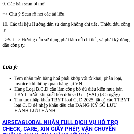
9. Các bản scan bị mờ
=> Chú ý Scan rõ nét các tài liệu.
10. Các tài liệu Hướng dẫn sử dụng không chi tiết , Thiếu dấu công
ty
=>Sai => Hướng dẫn sử dụng phải làm rất chi tiết, và phải ký đóng
dấu công ty.
Lưu ý:
Tem nhãn trên hàng hoá phải khớp với tờ khai, phân loại,
invoice khi thông quan hàng tại VN.
Hàng Loại B,C,D cần làm công bố đủ điều kiện mua bán
TBYT trước khi xuất hóa đơn GTGT (VAT) (3-5 ngày)
Thủ tục nhập khẩu TBYT loại C, D 2025: tất cả các TTBYT
loại C, D để nhập khẩu đều cần ĐĂNG KÝ SỐ LƯU
HÀNH LƯU HÀNH
AIRSEAGLOBAL NHẬN FULL DỊCH VỤ HỖ TRỢ
CHECK, CARE, XIN GIẤY PHÉP, VẬN CHUYỂN