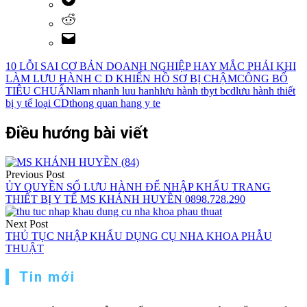
10 LỖI SAI CƠ BẢN DOANH NGHIỆP HAY MẮC PHẢI KHI
LÀM LƯU HÀNH C D KHIẾN HỒ SƠ BỊ CHẬM
CÔNG BỐ
TIÊU CHUẨN
lam nhanh luu hanh
lưu hành tbyt bcd
lưu hành thiết
bị y tế loại CD
thong quan hang y te
Điều hướng bài viết
Previous Post
ỦY QUYỀN SỐ LƯU HÀNH ĐỂ NHẬP KHẨU TRANG
THIẾT BỊ Y TẾ MS KHÁNH HUYỀN 0898.728.290
Next Post
THỦ TỤC NHẬP KHẨU DỤNG CỤ NHA KHOA PHẪU
THUẬT
Tin mới