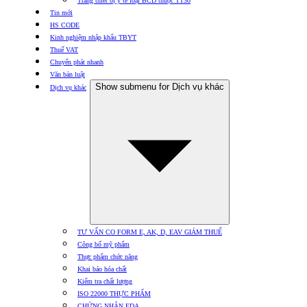
Trang thiết bị y tế loại BCD thuộc TT30
Tin mới
HS CODE
Kinh nghiệm nhập khẩu TBYT
Thuế VAT
Chuyển phát nhanh
Văn bản luật
Show submenu for Dịch vụ khác
Dịch vụ khác
TƯ VẤN CO FORM E, AK, D, EAV GIẢM THUẾ
Công bố mỹ phẩm
Thực phẩm chức năng
Khai báo hóa chất
Kiểm tra chất lượng
ISO 22000 THỰC PHẨM
CHỨNG NHẬN FDA