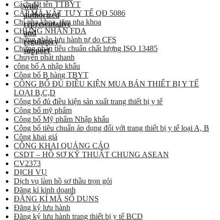
Cách đặt tên TTBYT
CẤP MÃ VẬT TƯ Y TẾ QĐ 5086
Chỉ nha khoa, tăm nha khoa
CHỨNG NHẬN FDA
Chứng nhận lưu hành tự do CFS
Chứng nhận tiêu chuẩn chất lượng ISO 13485
Chuyển phát nhanh
công bố A nhập khẩu
Công bố B hàng TBYT
CÔNG BỐ ĐỦ ĐIỀU KIỆN MUA BÁN THIẾT BỊ Y TẾ
LOẠI B,C,D
Công bố đủ điều kiện sản xuất trang thiết bị y tế
Công bố mỹ phẩm
Công bố Mỹ phẩm Nhập khẩu
Công bố tiêu chuẩn áp dụng đối với trang thiết bị y tế loại A, B
Công khai giá
CÔNG KHAI QUẢNG CÁO
CSDT – HỒ SƠ KỸ THUẬT CHUNG ASEAN
CV2373
DỊCH VỤ
Dịch vụ làm hồ sơ thầu trọn gói
Đăng kí kinh doanh
ĐĂNG KÍ MÃ SỐ DUNS
Đăng ký lưu hành
Đăng ký lưu hành trang thiết bị y tế BCD