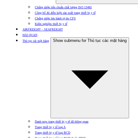
Chứng nhận tiêu chuẩn chất lượng ISO 13485
Công bố đủ điều kiện sản xuất trang thiết bị y tế
Chứng nhận lưu hành tự do CFS
Kiểm nghiệm thiết bị y tế
AIRFREIGHT – SEAFREIGHT
HẢI QUAN
Show submenu for Thủ tục các mặt hàng
Thủ tục các mặt hàng
Danh mục trang thiết bị y tế đã thông quan
Trang thiết bị y tế loại A
Trang thiết bị y tế loại BCD