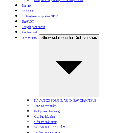
Trang thiết bị y tế loại BCD thuộc TT30
Tin mới
HS CODE
Kinh nghiệm nhập khẩu TBYT
Thuế VAT
Chuyển phát nhanh
Văn bản luật
Show submenu for Dịch vụ khác
Dịch vụ khác
TƯ VẤN CO FORM E, AK, D, EAV GIẢM THUẾ
Công bố mỹ phẩm
Thực phẩm chức năng
Khai báo hóa chất
Kiểm tra chất lượng
ISO 22000 THỰC PHẨM
CHỨNG NHẬN FDA