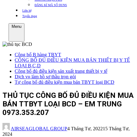
ĐĂNG KÍ MÃ SỐ DUNS
Liên hệ
Tuyển dụng
Menu
Công bố B hàng TBYT
CÔNG BỐ ĐỦ ĐIỀU KIỆN MUA BÁN THIẾT BỊ Y TẾ
LOẠI B,C,D
Công bố đủ điều kiện sản xuất trang thiết bị y tế
Dịch vụ làm hồ sơ thầu trọn gói
Tự công bố đủ điều kiện mua bán TBYT loại BCD
THỦ TỤC CÔNG BỐ ĐỦ ĐIỀU KIỆN MUA
BÁN TTBYT LOẠI BCD – EM TRUNG
0973.353.207
AIRSEAGLOBAL GROUP
4 Tháng Tư, 2022
15 Tháng Tư,
2024