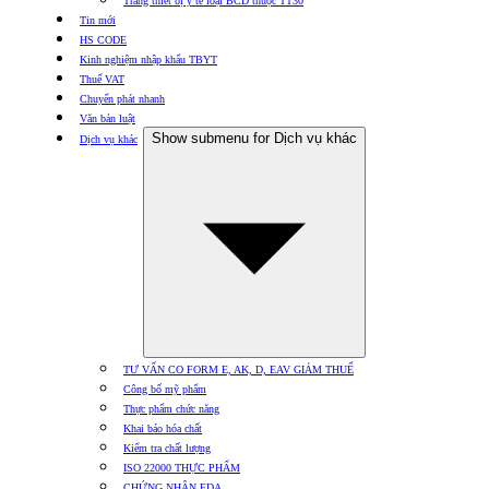
Trang thiết bị y tế loại BCD thuộc TT30
Tin mới
HS CODE
Kinh nghiệm nhập khẩu TBYT
Thuế VAT
Chuyển phát nhanh
Văn bản luật
Show submenu for Dịch vụ khác
Dịch vụ khác
TƯ VẤN CO FORM E, AK, D, EAV GIẢM THUẾ
Công bố mỹ phẩm
Thực phẩm chức năng
Khai báo hóa chất
Kiểm tra chất lượng
ISO 22000 THỰC PHẨM
CHỨNG NHẬN FDA