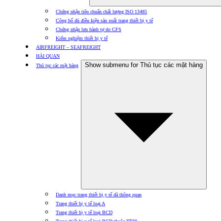
Chứng nhận tiêu chuẩn chất lượng ISO 13485
Công bố đủ điều kiện sản xuất trang thiết bị y tế
Chứng nhận lưu hành tự do CFS
Kiểm nghiệm thiết bị y tế
AIRFREIGHT – SEAFREIGHT
HẢI QUAN
Show submenu for Thủ tục các mặt hàng
Thủ tục các mặt hàng
Danh mục trang thiết bị y tế đã thông quan
Trang thiết bị y tế loại A
Trang thiết bị y tế loại BCD