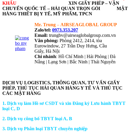
KHẨU
XIN GIẤY PHÉP – VẬN
CHUYỂN QUỐC TẾ – HẢI QUAN TRỌN GÓI MẶT
HÀNG THIẾT BỊ Y TẾ, MỸ PHẨM, TPCN
Mr. Trung
–
AIRSEAGLOBAL GROUP
Zalo/tel:
0973.353.207
Email:
trungbv@airseaglobalgroup.com.vn
Văn phòng:
Phòng 2412, 2414, tòa
Eurowindow, 27 Trần Duy Hưng, Cầu
Giấy, Hà Nội
Chi nhánh
: Hồ Chí Minh | Hải Phòng | Đà
Nẵng | Lạng Sơn | Bắc Ninh | Thái Nguyên
NHẬN TƯ VẤN QUA ZALO
DỊCH VỤ LOGISTICS, THÔNG QUAN, TƯ VẤN GIẤY
PHÉP, THỦ TỤC HẢI QUAN HÀNG Y TẾ VÀ THỦ TỤC
CÁC MẶT HÀNG
1. Dịch vụ làm Hồ sơ CSDT và xin Đăng ký Lưu hành TBYT
loại C, D
2. Dịch vụ công bố TBYT loại A, B
3. Dịch vụ Phân loại TBYT chuyên nghiệp