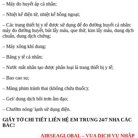
– Máy đo huyết áp cá nhân;
– Nhiệt kế điện tử, nhiệt kế hồng ngoại;
– Các trang thiết bị y tế được sử dụng để đo đường huyết cá nhân:
máy đo đường huyết, bút lấy máu, que thử, kim lấy máu, dung dịch
chuẩn, dung dịch chứng;
– Máy xông khí dung;
– Băng y tế cá nhân;
– Nước mắt nhân tạo được phân loại là trang thiết bị y tế;
– Bao cao su;
– Màng phim tránh thai (không chứa thuốc);
– Gel/ dung dịch bôi trơn âm đạo;
– Chườm nóng/ lạnh sử dụng điện.
GIẤY TỜ CHI TIẾT LIÊN HỆ EM TRUNG 24/7 NHA CÁC
BÁC!
AIRSEAGLOBAL – VUA DỊCH VỤ NHẬP