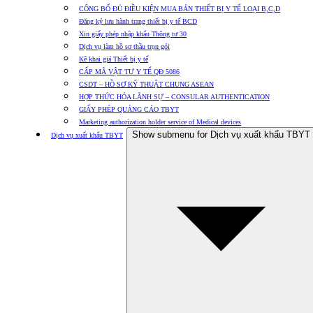
CÔNG BỐ ĐỦ ĐIỀU KIỆN MUA BÁN THIẾT BỊ Y TẾ LOẠI B,C,D
Đăng ký lưu hành trang thiết bị y tế BCD
Xin giấy phép nhập khẩu Thông tư 30
Dịch vụ làm hồ sơ thầu trọn gói
Kê khai giá Thiết bị y tế
CẤP MÃ VẬT TƯ Y TẾ QĐ 5086
CSDT – HỒ SƠ KỸ THUẬT CHUNG ASEAN
HỢP THỨC HÓA LÃNH SỰ – CONSULAR AUTHENTICATION
GIẤY PHÉP QUẢNG CÁO TBYT
Marketing authorization holder service of Medical devices
Show submenu for Dịch vụ xuất khẩu TBYT
Dịch vụ xuất khẩu TBYT