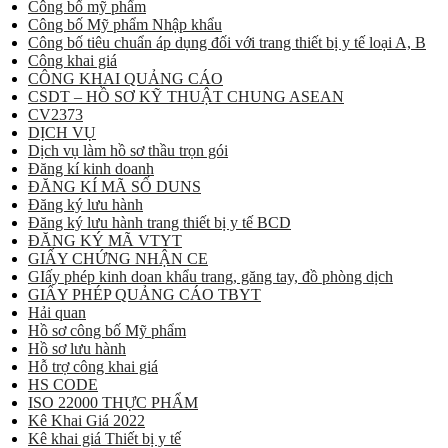
Công bố mỹ phẩm
Công bố Mỹ phẩm Nhập khẩu
Công bố tiêu chuẩn áp dụng đối với trang thiết bị y tế loại A, B
Công khai giá
CÔNG KHAI QUẢNG CÁO
CSDT – HỒ SƠ KỸ THUẬT CHUNG ASEAN
CV2373
DỊCH VỤ
Dịch vụ làm hồ sơ thầu trọn gói
Đăng kí kinh doanh
ĐĂNG KÍ MÃ SỐ DUNS
Đăng ký lưu hành
Đăng ký lưu hành trang thiết bị y tế BCD
ĐĂNG KÝ MÃ VTYT
GIẤY CHỨNG NHẬN CE
GIấy phép kinh doan khẩu trang, găng tay, đồ phòng dịch
GIẤY PHÉP QUẢNG CÁO TBYT
Hải quan
Hồ sơ công bố Mỹ phẩm
Hồ sơ lưu hành
Hỗ trợ công khai giá
HS CODE
ISO 22000 THỰC PHẨM
Kê Khai Giá 2022
Kê khai giá Thiết bị y tế