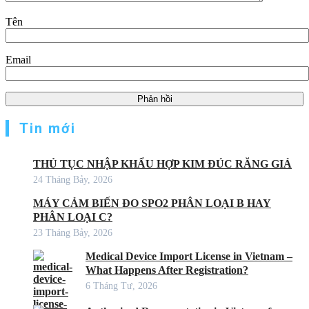
Tên
Email
Tin mới
THỦ TỤC NHẬP KHẨU HỢP KIM ĐÚC RĂNG GIẢ
24 Tháng Bảy, 2026
MÁY CẢM BIẾN ĐO SPO2 PHÂN LOẠI B HAY
PHÂN LOẠI C?
23 Tháng Bảy, 2026
Medical Device Import License in Vietnam –
What Happens After Registration?
6 Tháng Tư, 2026