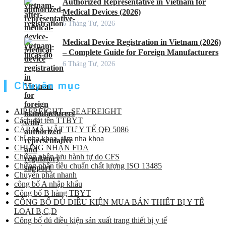
Authorized Representative in Vietnam for
Medical Devices (2026)
6 Tháng Tư, 2026
Medical Device Registration in Vietnam (2026)
– Complete Guide for Foreign Manufacturers
6 Tháng Tư, 2026
Chuyên mục
AIRFREIGHT – SEAFREIGHT
Cách đặt tên TTBYT
CẤP MÃ VẬT TƯ Y TẾ QĐ 5086
Chỉ nha khoa, tăm nha khoa
CHỨNG NHẬN FDA
Chứng nhận lưu hành tự do CFS
Chứng nhận tiêu chuẩn chất lượng ISO 13485
Chuyển phát nhanh
công bố A nhập khẩu
Công bố B hàng TBYT
CÔNG BỐ ĐỦ ĐIỀU KIỆN MUA BÁN THIẾT BỊ Y TẾ
LOẠI B,C,D
Công bố đủ điều kiện sản xuất trang thiết bị y tế