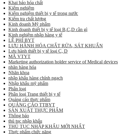
Khai báo hóa chất
Kiểm nghiệm
Kiểm nghiệm thiết bị y tế trong nước
Kiểm tra chất lượng
Kinh doanh Mỹ phẩm
Kinh doanh thiết bị y tế loại B,C,D cần gì
Kinh nghiệm nhập hàng y tế
LỆ PHÍ BYT
LƯU HÀNH HÓA CHẤT RỬA, SÁT KHUẨN
Lưu hành thiết bị y tế loại C, D
MÃ VTYT
Marketing authorization holder service of Medical devices
nhãn hàng hóa
Nhãn khoa
nhập khẩu hàng chính ngạch
Nhập khẩu mỹ phẩm
Phân loại
Phân loại Trang thiết bị y tế
Quảng cáo thực phẩm
QUẢNG CÁO TTBYT
SẢN XUẤT THỰC PHẨM
Thông báo
thủ tục nhập khẩu
THỦ TỤC NHẬP KHẨU MỚI NHẤT
Thực phẩm chức năng