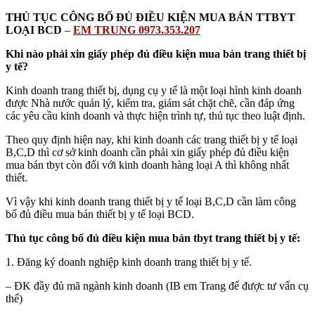
THỦ TỤC CÔNG BỐ ĐỦ ĐIỀU KIỆN MUA BÁN TTBYT
LOẠI BCD
–
EM TRUNG 0973.353.207
Khi nào phải xin giấy phép đủ điều kiện mua bán trang thiết bị
y tế?
Kinh doanh trang thiết bị, dụng cụ y tế là một loại hình kinh doanh
được Nhà nước quản lý, kiểm tra, giám sát chặt chẽ, cần đáp ứng
các yêu cầu kinh doanh và thực hiện trình tự, thủ tục theo luật định.
Theo quy định hiện nay, khi kinh doanh các trang thiết bị y tế loại
B,C,D thì cơ sở kinh doanh cần phải xin giấy phép đủ điều kiện
mua bán tbyt còn đối với kinh doanh hàng loại A thì không nhất
thiết.
Vì vậy khi kinh doanh trang thiết bị y tế loại B,C,D cần làm công
bố đủ điều mua bán thiết bị y tế loại BCD.
Thủ tục công bố đủ điều kiện mua bán tbyt trang thiết bị y tế:
1. Đăng ký doanh nghiệp kinh doanh trang thiết bị y tế.
– ĐK đầy đủ mã ngành kinh doanh (IB em Trang để được tư vấn cụ
thể)