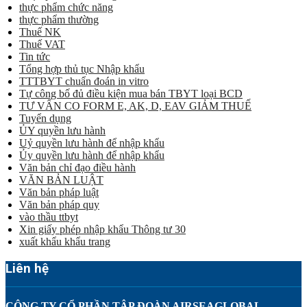
thực phẩm chức năng
thực phẩm thường
Thuế NK
Thuế VAT
Tin tức
Tổng hợp thủ tục Nhập khẩu
TTTBYT chuẩn đoán in vitro
Tự công bố đủ điều kiện mua bán TBYT loại BCD
TƯ VẤN CO FORM E, AK, D, EAV GIẢM THUẾ
Tuyển dụng
ỦY quyền lưu hành
Uỷ quyền lưu hành để nhập khẩu
Ủy quyền lưu hành để nhập khẩu
Văn bản chỉ đạo điều hành
VĂN BẢN LUẬT
Văn bản pháp luật
Văn bản pháp quy
vào thầu ttbyt
Xin giấy phép nhập khẩu Thông tư 30
xuất khẩu khẩu trang
Liên hệ
CÔNG TY CỔ PHẦN TẬP ĐOÀN AIRSEAGLOBAL