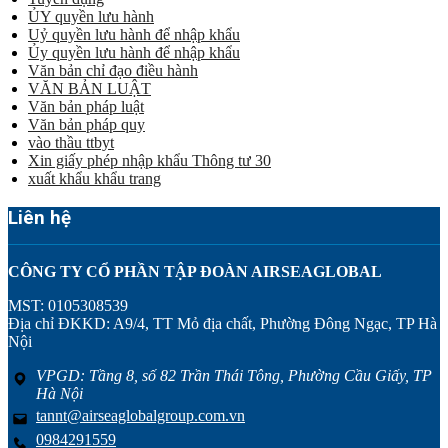
ỦY quyền lưu hành
Uỷ quyền lưu hành để nhập khẩu
Ủy quyền lưu hành để nhập khẩu
Văn bản chỉ đạo điều hành
VĂN BẢN LUẬT
Văn bản pháp luật
Văn bản pháp quy
vào thầu ttbyt
Xin giấy phép nhập khẩu Thông tư 30
xuất khẩu khẩu trang
Liên hệ
CÔNG TY CỔ PHẦN TẬP ĐOÀN AIRSEAGLOBAL
MST: 0105308539
Địa chỉ ĐKKD: A9/4, TT Mỏ địa chất, Phường Đông Ngạc, TP Hà
Nội
VPGD: Tầng 8, số 82 Trần Thái Tông, Phường Cầu Giấy, TP
Hà Nội
tannt@airseaglobalgroup.com.vn
0984291559