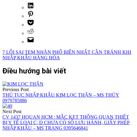
7 LỖI SAI TEM NHÃN PHỔ BIẾN NHẤT CẦN TRÁNH KHI
NHẬP KHẨU HÀNG HÓA
Điều hướng bài viết
Previous Post
THỦ TỤC NHẬP KHẨU KIM LỌC THẬN – MS THÚY
0979785886
Next Post
CV 1437 HQUAN HCM : MẮC KẸT THÔNG QUAN THIẾT
BỊ Y TẾ LOẠI C, D CHƯA CÓ SỐ LƯU HÀNH, GIẤY PHÉP
NHẬP KHẨU – MS TRANG 0395646841