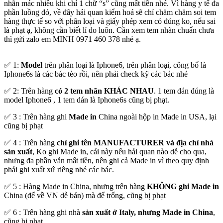
nhãn mác nhiều khi chỉ 1 chữ “s” cũng mất tiền nhé. Vì hàng y tế đa
phần luồng đỏ, về đây hải quan kiểm hoá sẽ chỉ chăm chăm soi tem
hàng thực tế so với phân loại và giấy phép xem có đúng ko, nếu sai
là phạt ạ, không cần biết lí do luôn. Cần xem tem nhãn chuẩn chưa
thì gửi zalo em MINH 0971 460 378 nhé ạ.
✅ 1:
Model
trên phân loại là Iphone6, trên phân loại, công bố là
Iphone6s là các bác tèo rồi, nên phải check kỹ các bác nhé
✅ 2: Trên hàng
có 2 tem nhãn KHÁC NHAU
. 1 tem dán đúng là
model Iphone6 , 1 tem dán là Iphone6s cũng bị phạt.
✅ 3 : Trên hàng ghi
Made in
China ngoài hộp in Made in USA, lại
cũng bị phạt
✅ 4 : Trên hàng
chỉ ghi tên MANUFACTURER và địa chỉ nhà
sản xuất
, Ko ghi Made in, cái này nếu hải quan nào dễ cho qua,
nhưng đa phần vẫn mất tiền, nên ghi cả Made in vì theo quy định
phải ghi xuất xứ riêng nhé các bác.
✅ 5 : Hàng Made in China, nhưng trên hàng
KHÔNG ghi Made in
China (để về VN dễ bán) mà để trống, cũng bị phạt
✅ 6 : Trên hàng ghi nhà
sản xuất ở Italy, nhưng Made in China
,
cũng bị phạt