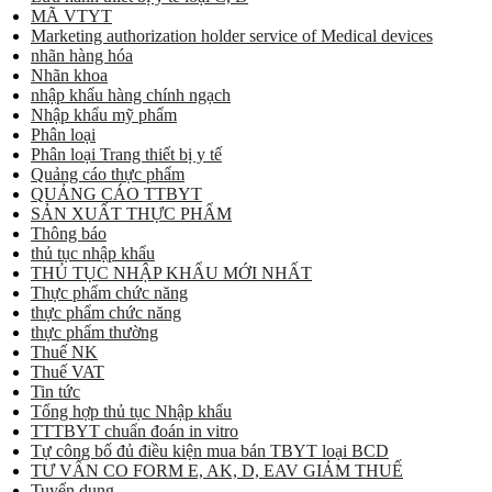
MÃ VTYT
Marketing authorization holder service of Medical devices
nhãn hàng hóa
Nhãn khoa
nhập khẩu hàng chính ngạch
Nhập khẩu mỹ phẩm
Phân loại
Phân loại Trang thiết bị y tế
Quảng cáo thực phẩm
QUẢNG CÁO TTBYT
SẢN XUẤT THỰC PHẨM
Thông báo
thủ tục nhập khẩu
THỦ TỤC NHẬP KHẨU MỚI NHẤT
Thực phẩm chức năng
thực phẩm chức năng
thực phẩm thường
Thuế NK
Thuế VAT
Tin tức
Tổng hợp thủ tục Nhập khẩu
TTTBYT chuẩn đoán in vitro
Tự công bố đủ điều kiện mua bán TBYT loại BCD
TƯ VẤN CO FORM E, AK, D, EAV GIẢM THUẾ
Tuyển dụng