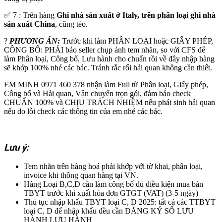
✅ 7 : Trên hàng
Ghi nhà sản xuất ở Italy, trên phân loại ghi nhà
sản xuất China
, cũng tèo.
?
PHƯƠNG ÁN:
Trước khi làm PHÂN LOẠI hoặc GIẤY PHÉP,
CÔNG BỐ: PHẢI bảo seller chụp ảnh tem nhãn, so với CFS để
làm Phân loại, Công bố, Lưu hành cho chuẩn rồi về đây nhập hàng
sẽ khớp 100% nhé các bác. Tránh rắc rối hải quan không cần thiết.
EM MINH 0971 460 378 nhận làm Full từ Phân loại, Giấy phép,
Công bố và Hải quan, Vận chuyển trọn gói, đảm bảo check
CHUẨN 100% và CHỊU TRÁCH NHIỆM nếu phát sinh hải quan
nếu do lỗi check các thông tin của em nhé các bác.
Lưu ý:
Tem nhãn trên hàng hoá phải khớp với tờ khai, phân loại,
invoice khi thông quan hàng tại VN.
Hàng Loại B,C,D cần làm công bố đủ điều kiện mua bán
TBYT trước khi xuất hóa đơn GTGT (VAT) (3-5 ngày)
Thủ tục nhập khẩu TBYT loại C, D 2025: tất cả các TTBYT
loại C, D để nhập khẩu đều cần ĐĂNG KÝ SỐ LƯU
HÀNH LƯU HÀNH