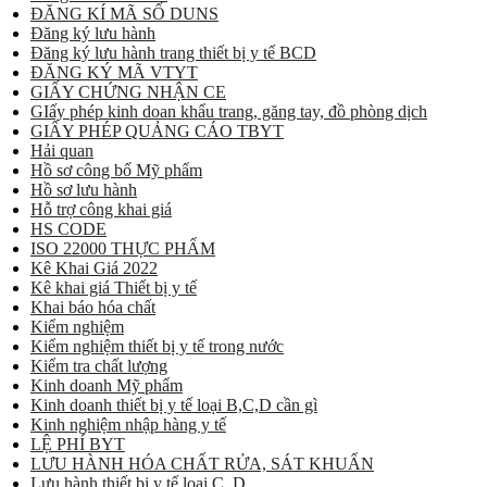
ĐĂNG KÍ MÃ SỐ DUNS
Đăng ký lưu hành
Đăng ký lưu hành trang thiết bị y tế BCD
ĐĂNG KÝ MÃ VTYT
GIẤY CHỨNG NHẬN CE
GIấy phép kinh doan khẩu trang, găng tay, đồ phòng dịch
GIẤY PHÉP QUẢNG CÁO TBYT
Hải quan
Hồ sơ công bố Mỹ phẩm
Hồ sơ lưu hành
Hỗ trợ công khai giá
HS CODE
ISO 22000 THỰC PHẨM
Kê Khai Giá 2022
Kê khai giá Thiết bị y tế
Khai báo hóa chất
Kiểm nghiệm
Kiểm nghiệm thiết bị y tế trong nước
Kiểm tra chất lượng
Kinh doanh Mỹ phẩm
Kinh doanh thiết bị y tế loại B,C,D cần gì
Kinh nghiệm nhập hàng y tế
LỆ PHÍ BYT
LƯU HÀNH HÓA CHẤT RỬA, SÁT KHUẨN
Lưu hành thiết bị y tế loại C, D