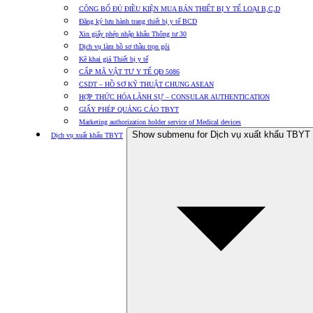
CÔNG BỐ ĐỦ ĐIỀU KIỆN MUA BÁN THIẾT BỊ Y TẾ LOẠI B,C,D
Đăng ký lưu hành trang thiết bị y tế BCD
Xin giấy phép nhập khẩu Thông tư 30
Dịch vụ làm hồ sơ thầu trọn gói
Kê khai giá Thiết bị y tế
CẤP MÃ VẬT TƯ Y TẾ QĐ 5086
CSDT – HỒ SƠ KỸ THUẬT CHUNG ASEAN
HỢP THỨC HÓA LÃNH SỰ – CONSULAR AUTHENTICATION
GIẤY PHÉP QUẢNG CÁO TBYT
Marketing authorization holder service of Medical devices
Show submenu for Dịch vụ xuất khẩu TBYT
Dịch vụ xuất khẩu TBYT