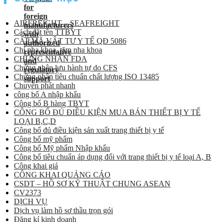
AIRFREIGHT – SEAFREIGHT
Cách đặt tên TTBYT
CẤP MÃ VẬT TƯ Y TẾ QĐ 5086
Chỉ nha khoa, tăm nha khoa
CHỨNG NHẬN FDA
Chứng nhận lưu hành tự do CFS
Chứng nhận tiêu chuẩn chất lượng ISO 13485
Chuyển phát nhanh
công bố A nhập khẩu
Công bố B hàng TBYT
CÔNG BỐ ĐỦ ĐIỀU KIỆN MUA BÁN THIẾT BỊ Y TẾ
LOẠI B,C,D
Công bố đủ điều kiện sản xuất trang thiết bị y tế
Công bố mỹ phẩm
Công bố Mỹ phẩm Nhập khẩu
Công bố tiêu chuẩn áp dụng đối với trang thiết bị y tế loại A, B
Công khai giá
CÔNG KHAI QUẢNG CÁO
CSDT – HỒ SƠ KỸ THUẬT CHUNG ASEAN
CV2373
DỊCH VỤ
Dịch vụ làm hồ sơ thầu trọn gói
Đăng kí kinh doanh