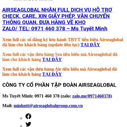
AIRSEAGLOBAL NHẬN FULL DỊCH VỤ HỖ TRỢ
CHECK, CARE, XIN GIẤY PHÉP, VẬN CHUYỂN
THÔNG QUAN, ĐƯA HÀNG VỀ KHO
ZALO/ TEL: 0971 460 378 – Ms Tuyết Minh
Xem full các số đăng ký lưu hành TBYT tiêu biểu Airseaglobal
đã làm cho khách hàng (update liên tục)
TẠI ĐÂY
Xem full các vận đơn hàng Sea tiêu biểu mà Airseaglobal đã
làm cho khách hàng
TẠI ĐÂY
Xem full các vận đơn hàng Air tiêu biểu mà Airseaglobal đã
làm cho khách hàng
TẠI ĐÂY
CÔNG TY CỔ PHẦN TẬP ĐOÀN AIRSEAGLOBAL
Ms Tuyết Minh: 0971 460 378 (zalo:
zalo.me/0971460378)
Mail:
minhntt@airseaglobalgroup.com.vn