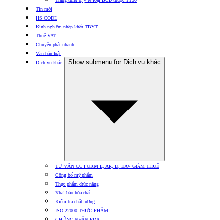
Trang thiết bị y tế loại BCD thuộc TT30
Tin mới
HS CODE
Kinh nghiệm nhập khẩu TBYT
Thuế VAT
Chuyển phát nhanh
Văn bản luật
Show submenu for Dịch vụ khác
Dịch vụ khác
TƯ VẤN CO FORM E, AK, D, EAV GIẢM THUẾ
Công bố mỹ phẩm
Thực phẩm chức năng
Khai báo hóa chất
Kiểm tra chất lượng
ISO 22000 THỰC PHẨM
CHỨNG NHẬN FDA