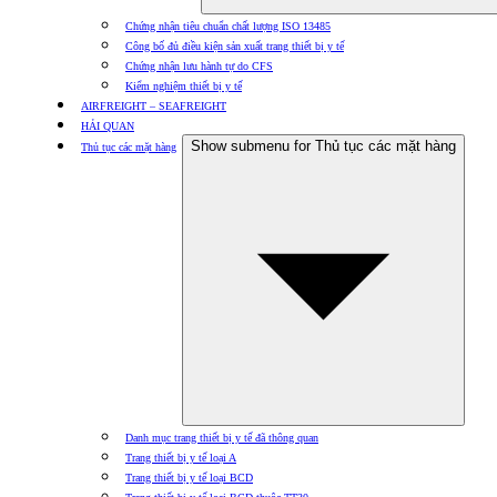
Chứng nhận tiêu chuẩn chất lượng ISO 13485
Công bố đủ điều kiện sản xuất trang thiết bị y tế
Chứng nhận lưu hành tự do CFS
Kiểm nghiệm thiết bị y tế
AIRFREIGHT – SEAFREIGHT
HẢI QUAN
Show submenu for Thủ tục các mặt hàng
Thủ tục các mặt hàng
Danh mục trang thiết bị y tế đã thông quan
Trang thiết bị y tế loại A
Trang thiết bị y tế loại BCD