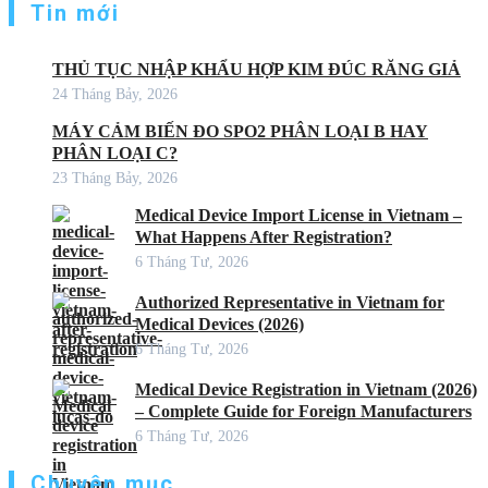
Tin mới
THỦ TỤC NHẬP KHẨU HỢP KIM ĐÚC RĂNG GIẢ
24 Tháng Bảy, 2026
MÁY CẢM BIẾN ĐO SPO2 PHÂN LOẠI B HAY
PHÂN LOẠI C?
23 Tháng Bảy, 2026
Medical Device Import License in Vietnam –
What Happens After Registration?
6 Tháng Tư, 2026
Authorized Representative in Vietnam for
Medical Devices (2026)
6 Tháng Tư, 2026
Medical Device Registration in Vietnam (2026)
– Complete Guide for Foreign Manufacturers
6 Tháng Tư, 2026
Chuyên mục