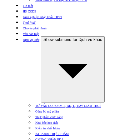
Trang thiết bị y tế loại BCD thuộc TT30
Tin mới
HS CODE
Kinh nghiệm nhập khẩu TBYT
Thuế VAT
Chuyển phát nhanh
Văn bản luật
Show submenu for Dịch vụ khác
Dịch vụ khác
TƯ VẤN CO FORM E, AK, D, EAV GIẢM THUẾ
Công bố mỹ phẩm
Thực phẩm chức năng
Khai báo hóa chất
Kiểm tra chất lượng
ISO 22000 THỰC PHẨM
CHỨNG NHẬN FDA