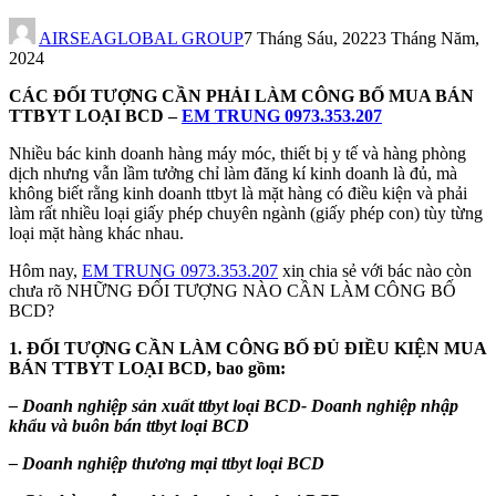
AIRSEAGLOBAL GROUP
7 Tháng Sáu, 2022
3 Tháng Năm,
2024
CÁC ĐỐI TƯỢNG CẦN PHẢI LÀM CÔNG BỐ MUA BÁN
TTBYT LOẠI BCD –
EM TRUNG 0973.353.207
Nhiều bác kinh doanh hàng máy móc, thiết bị y tế và hàng phòng
dịch nhưng vẫn lầm tưởng chỉ làm đăng kí kinh doanh là đủ, mà
không biết rằng kinh doanh ttbyt là mặt hàng có điều kiện và phải
làm rất nhiều loại giấy phép chuyên ngành (giấy phép con) tùy từng
loại mặt hàng khác nhau.
Hôm nay,
EM TRUNG 0973.353.207
xin chia sẻ với bác nào còn
chưa rõ NHỮNG ĐỐI TƯỢNG NÀO CẦN LÀM CÔNG BỐ
BCD?
1. ĐỐI TƯỢNG CẦN LÀM CÔNG BỐ ĐỦ ĐIỀU KIỆN MUA
BÁN TTBYT LOẠI BCD, bao gồm:
– Doanh nghiệp sản xuất ttbyt loại BCD- Doanh nghiệp nhập
khẩu và buôn bán ttbyt loại BCD
– Doanh nghiệp thương mại ttbyt loại BCD