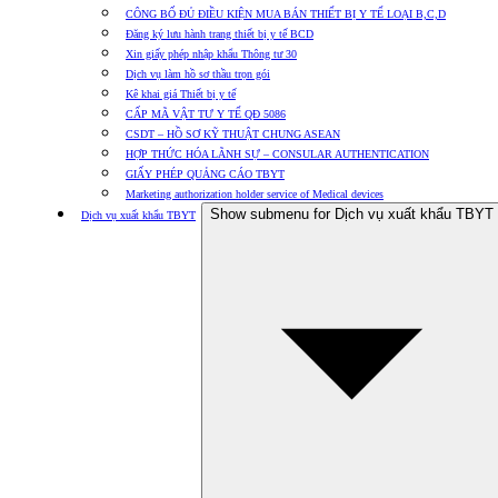
CÔNG BỐ ĐỦ ĐIỀU KIỆN MUA BÁN THIẾT BỊ Y TẾ LOẠI B,C,D
Đăng ký lưu hành trang thiết bị y tế BCD
Xin giấy phép nhập khẩu Thông tư 30
Dịch vụ làm hồ sơ thầu trọn gói
Kê khai giá Thiết bị y tế
CẤP MÃ VẬT TƯ Y TẾ QĐ 5086
CSDT – HỒ SƠ KỸ THUẬT CHUNG ASEAN
HỢP THỨC HÓA LÃNH SỰ – CONSULAR AUTHENTICATION
GIẤY PHÉP QUẢNG CÁO TBYT
Marketing authorization holder service of Medical devices
Show submenu for Dịch vụ xuất khẩu TBYT
Dịch vụ xuất khẩu TBYT