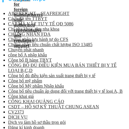
AIRFREIGHT – SEAFREIGHT
Cách đặt tên TTBYT
CẤP MÃ VẬT TƯ Y TẾ QĐ 5086
Chỉ nha khoa, tăm nha khoa
CHỨNG NHẬN FDA
Chứng nhận lưu hành tự do CFS
Chứng nhận tiêu chuẩn chất lượng ISO 13485
Chuyển phát nhanh
công bố A nhập khẩu
Công bố B hàng TBYT
CÔNG BỐ ĐỦ ĐIỀU KIỆN MUA BÁN THIẾT BỊ Y TẾ
LOẠI B,C,D
Công bố đủ điều kiện sản xuất trang thiết bị y tế
Công bố mỹ phẩm
Công bố Mỹ phẩm Nhập khẩu
Công bố tiêu chuẩn áp dụng đối với trang thiết bị y tế loại A, B
Công khai giá
CÔNG KHAI QUẢNG CÁO
CSDT – HỒ SƠ KỸ THUẬT CHUNG ASEAN
CV2373
DỊCH VỤ
Dịch vụ làm hồ sơ thầu trọn gói
Đăng kí kinh doanh