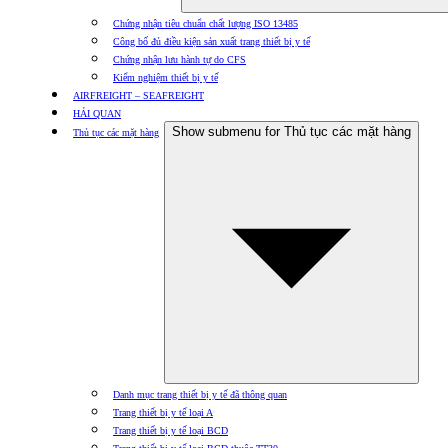
Chứng nhận tiêu chuẩn chất lượng ISO 13485
Công bố đủ điều kiện sản xuất trang thiết bị y tế
Chứng nhận lưu hành tự do CFS
Kiểm nghiệm thiết bị y tế
AIRFREIGHT – SEAFREIGHT
HẢI QUAN
Show submenu for Thủ tục các mặt hàng
Thủ tục các mặt hàng
Danh mục trang thiết bị y tế đã thông quan
Trang thiết bị y tế loại A
Trang thiết bị y tế loại BCD