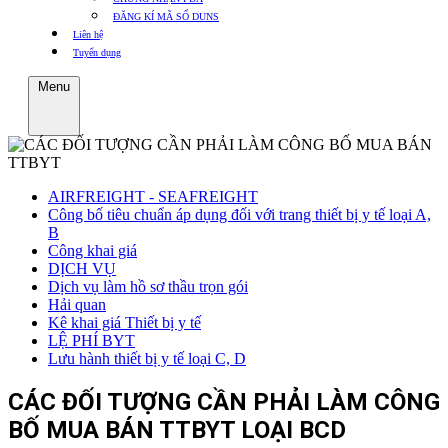
ĐĂNG KÍ MÃ SỐ DUNS
Liên hệ
Tuyển dụng
Menu
AIRFREIGHT - SEAFREIGHT
Công bố tiêu chuẩn áp dụng đối với trang thiết bị y tế loại A,
B
Công khai giá
DỊCH VỤ
Dịch vụ làm hồ sơ thầu trọn gói
Hải quan
Kê khai giá Thiết bị y tế
LỆ PHÍ BYT
Lưu hành thiết bị y tế loại C, D
CÁC ĐỐI TƯỢNG CẦN PHẢI LÀM CÔNG
BỐ MUA BÁN TTBYT LOẠI BCD