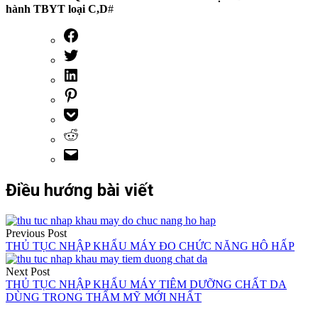
hành TBYT loại C,D
#
Điều hướng bài viết
Previous Post
THỦ TỤC NHẬP KHẨU MÁY ĐO CHỨC NĂNG HÔ HẤP
Next Post
THỦ TỤC NHẬP KHẨU MÁY TIÊM DƯỠNG CHẤT DA
DÙNG TRONG THẨM MỸ MỚI NHẤT