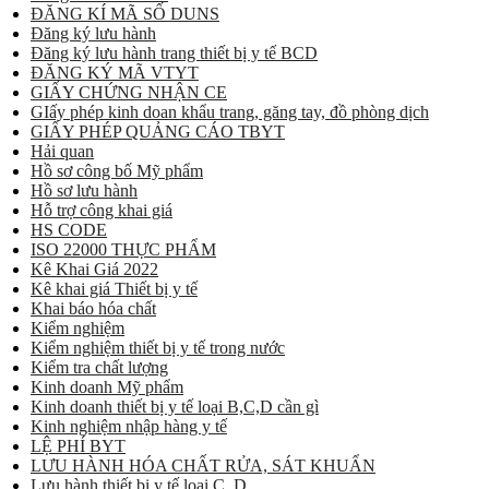
ĐĂNG KÍ MÃ SỐ DUNS
Đăng ký lưu hành
Đăng ký lưu hành trang thiết bị y tế BCD
ĐĂNG KÝ MÃ VTYT
GIẤY CHỨNG NHẬN CE
GIấy phép kinh doan khẩu trang, găng tay, đồ phòng dịch
GIẤY PHÉP QUẢNG CÁO TBYT
Hải quan
Hồ sơ công bố Mỹ phẩm
Hồ sơ lưu hành
Hỗ trợ công khai giá
HS CODE
ISO 22000 THỰC PHẨM
Kê Khai Giá 2022
Kê khai giá Thiết bị y tế
Khai báo hóa chất
Kiểm nghiệm
Kiểm nghiệm thiết bị y tế trong nước
Kiểm tra chất lượng
Kinh doanh Mỹ phẩm
Kinh doanh thiết bị y tế loại B,C,D cần gì
Kinh nghiệm nhập hàng y tế
LỆ PHÍ BYT
LƯU HÀNH HÓA CHẤT RỬA, SÁT KHUẨN
Lưu hành thiết bị y tế loại C, D