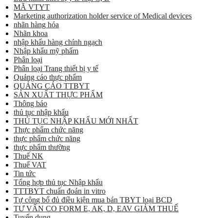
MÃ VTYT
Marketing authorization holder service of Medical devices
nhãn hàng hóa
Nhãn khoa
nhập khẩu hàng chính ngạch
Nhập khẩu mỹ phẩm
Phân loại
Phân loại Trang thiết bị y tế
Quảng cáo thực phẩm
QUẢNG CÁO TTBYT
SẢN XUẤT THỰC PHẨM
Thông báo
thủ tục nhập khẩu
THỦ TỤC NHẬP KHẨU MỚI NHẤT
Thực phẩm chức năng
thực phẩm chức năng
thực phẩm thường
Thuế NK
Thuế VAT
Tin tức
Tổng hợp thủ tục Nhập khẩu
TTTBYT chuẩn đoán in vitro
Tự công bố đủ điều kiện mua bán TBYT loại BCD
TƯ VẤN CO FORM E, AK, D, EAV GIẢM THUẾ
Tuyển dụng