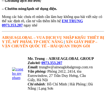
– Gel/dung dịch bôi trơn;
– Chườm nóng/lạnh sử dụng điện.
Mong các bác chưa rõ mình cần làm hay không qua bài viết này có
thể xác định rõ, cần tư vấn thêm liên hệ
EM TRUNG
0973.353.207
ngay nhé
AIRSEAGLOBAL – VUA DỊCH VỤ NHẬP KHẨU THIẾT BỊ
Y TẾ, MỸ PHẨM, TP CHỨC NĂNG
|
XIN GIẤY PHÉP –
VẬN CHUYỂN QUỐC TẾ – HẢI QUAN TRỌN GÓI
Mr. Trung
–
AIRSEAGLOBAL GROUP
Zalo/tel:
0973.353.207
Email:
trungbv@airseaglobalgroup.com.vn
Văn phòng:
Phòng 2412, 2414, tòa
Eurowindow, 27 Trần Duy Hưng, Cầu
Giấy, Hà Nội
Chi nhánh
:
Hồ Chí Minh | Hải Phòng | Đà
Nẵng | Lạng Sơn
NHẬN TƯ VẤN QUA ZALO