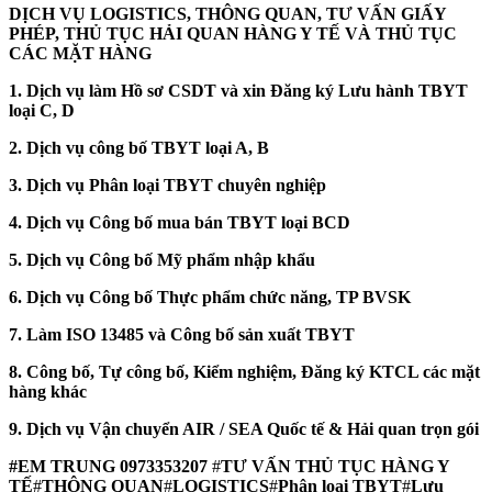
DỊCH VỤ LOGISTICS, THÔNG QUAN, TƯ VẤN GIẤY
PHÉP, THỦ TỤC HẢI QUAN HÀNG Y TẾ VÀ THỦ TỤC
CÁC MẶT HÀNG
1. Dịch vụ làm Hồ sơ CSDT và xin Đăng ký Lưu hành TBYT
loại C, D
2. Dịch vụ công bố TBYT loại A, B
3. Dịch vụ Phân loại TBYT chuyên nghiệp
4. Dịch vụ Công bố mua bán TBYT loại BCD
5. Dịch vụ Công bố Mỹ phẩm nhập khẩu
6. Dịch vụ Công bố Thực phẩm chức năng, TP BVSK
7. Làm ISO 13485 và Công bố sản xuất TBYT
8. Công bố, Tự công bố, Kiểm nghiệm, Đăng ký KTCL các mặt
hàng khác
9. Dịch vụ Vận chuyển AIR / SEA Quốc tế & Hải quan trọn gói
#EM TRUNG 0973353207
#
TƯ VẤN THỦ TỤC HÀNG Y
TẾ
#
THÔNG QUAN
#
LOGISTICS
#
Phân loại TBYT
#
Lưu