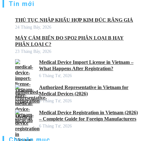
Tin mới
THỦ TỤC NHẬP KHẨU HỢP KIM ĐÚC RĂNG GIẢ
24 Tháng Bảy, 2026
MÁY CẢM BIẾN ĐO SPO2 PHÂN LOẠI B HAY
PHÂN LOẠI C?
23 Tháng Bảy, 2026
Medical Device Import License in Vietnam –
What Happens After Registration?
6 Tháng Tư, 2026
Authorized Representative in Vietnam for
Medical Devices (2026)
6 Tháng Tư, 2026
Medical Device Registration in Vietnam (2026)
– Complete Guide for Foreign Manufacturers
6 Tháng Tư, 2026
Chuyên mục