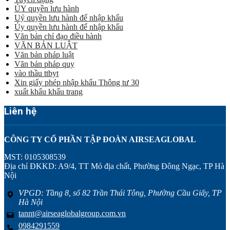
ỦY quyền lưu hành
Uỷ quyền lưu hành để nhập khẩu
Ủy quyền lưu hành để nhập khẩu
Văn bản chỉ đạo điều hành
VĂN BẢN LUẬT
Văn bản pháp luật
Văn bản pháp quy
vào thầu ttbyt
Xin giấy phép nhập khẩu Thông tư 30
xuất khẩu khẩu trang
Liên hệ
CÔNG TY CỔ PHẦN TẬP ĐOÀN AIRSEAGLOBAL
MST: 0105308539
Địa chỉ ĐKKD: A9/4, TT Mỏ địa chất, Phường Đông Ngạc, TP Hà
Nội
VPGD: Tầng 8, số 82 Trần Thái Tông, Phường Cầu Giấy, TP
Hà Nội
tannt@airseaglobalgroup.com.vn
0984291559