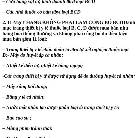
– Cửa hàng vật tư, kinh doanh ttbyt loại BCD
– Các nhà thuốc có bán ttbyt loại BCD
2. 11 MẶT HÀNG KHÔNG PHẢI LÀM CÔNG BỐ BCDDanh
mục trang thiết bị y tế thuộc loại B, C, D được mua bán như
hàng hóa thông thường và không phải công bố đủ điều kiện
mua bán gồm 11 loại:
– Trang thiết bị y tế chẩn đoán invitro tự xét nghiệm thuộc loại
B;- Máy đo huyết áp cá nhân;
– Nhiệt kế điện tử, nhiệt kế hồng ngoại;
-Các trang thiết bị y tế được sử dụng để đo đường huyết cá nhân;
– Máy xông khí dung;
– Băng y tế cá nhân;
– Nước mắt nhân tạo được phân loại là trang thiết bị y tế;
– Bao cao su ;
– Màng phim tránh thai;