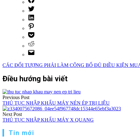
CÁC ĐỐI TƯỢNG PHẢI LÀM CÔNG BỐ ĐỦ ĐIỀU KIỆN MUA 
Điều hướng bài viết
Previous Post
THỦ TỤC NHẬP KHẨU MÁY NÉN ÉP TRỊ LIỆU
Next Post
THỦ TỤC NHẬP KHẨU MÁY X QUANG
Tin mới