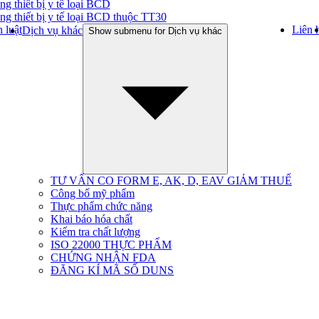
ng thiết bị y tế loại BCD
ng thiết bị y tế loại BCD thuộc TT30
 luật
Liên 
Dịch vụ khác
Show submenu for Dịch vụ khác
TƯ VẤN CO FORM E, AK, D, EAV GIẢM THUẾ
Công bố mỹ phẩm
Thực phẩm chức năng
Khai báo hóa chất
Kiểm tra chất lượng
ISO 22000 THỰC PHẨM
CHỨNG NHẬN FDA
ĐĂNG KÍ MÃ SỐ DUNS