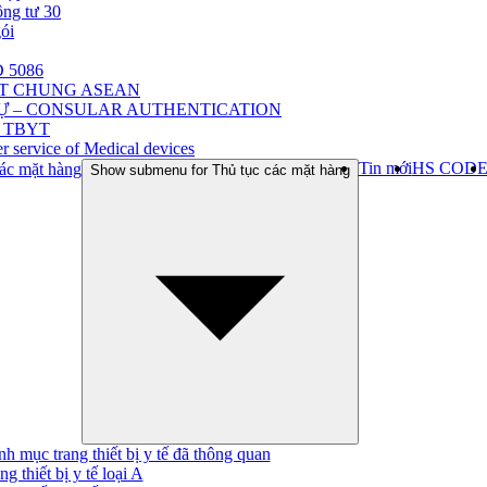
ông tư 30
gói
 5086
ẬT CHUNG ASEAN
Ự – CONSULAR AUTHENTICATION
 TBYT
r service of Medical devices
Tin mới
HS COD
ác mặt hàng
Show submenu for Thủ tục các mặt hàng
h mục trang thiết bị y tế đã thông quan
ng thiết bị y tế loại A