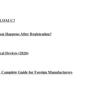
LOẠI C?
at Happens After Registration?
al Devices (2026)
 – Complete Guide for Foreign Manufacturers