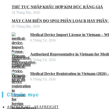
THỦ TỤC NHẬP KHẨU HỢP KIM ĐÚC RĂNG GIẢ
24 Tháng Bảy, 2026
MÁY CẢM BIẾN ĐO SPO2 PHÂN LOẠI B HAY PHÂN 
23 Tháng Bảy, 2026
Medical Device Import License in Vietnam – Wh
6 Tháng Tư, 2026
Authorized Representative in Vietnam for Medic
6 Tháng Tư, 2026
Medical Device Registration in Vietnam (2026)
6 Tháng Tư, 2026
Chuyên mục
AIRFREIGHT – SEAFREIGHT