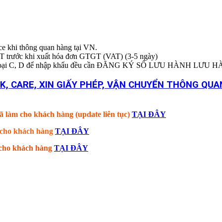
ice khi thông quan hàng tại VN.
T trước khi xuất hóa đơn GTGT (VAT) (3-5 ngày)
BYT loại C, D để nhập khẩu đều cần ĐĂNG KÝ SỐ LƯU HÀNH LƯU 
K, CARE, XIN GIẤY PHÉP, VẬN CHUYỂN THÔNG QUA
ã làm cho khách hàng (update liên tục)
TẠI ĐÂY
m cho khách hàng
TẠI ĐÂY
m cho khách hàng
TẠI ĐÂY