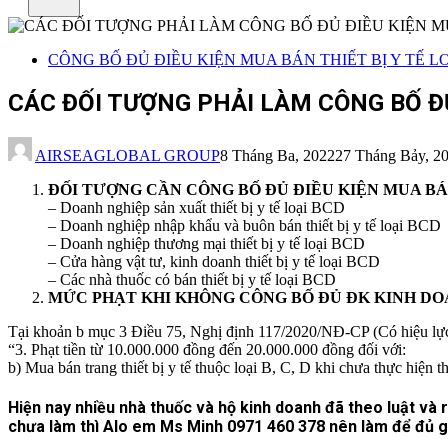
CÔNG BỐ ĐỦ ĐIỀU KIỆN MUA BÁN THIẾT BỊ Y TẾ LO
CÁC ĐỐI TƯỢNG PHẢI LÀM CÔNG BỐ ĐỦ 
AIRSEAGLOBAL GROUP
8 Tháng Ba, 2022
27 Tháng Bảy, 2
ĐỐI TƯỢNG CẦN CÔNG BỐ ĐỦ ĐIỀU KIỆN MUA BÁN
– Doanh nghiệp sản xuất thiết bị y tế loại BCD
– Doanh nghiệp nhập khẩu và buôn bán thiết bị y tế loại BCD
– Doanh nghiệp thương mại thiết bị y tế loại BCD
– Cửa hàng vật tư, kinh doanh thiết bị y tế loại BCD
– Các nhà thuốc có bán thiết bị y tế loại BCD
MỨC PHẠT KHI KHÔNG CÔNG BỐ ĐỦ ĐK KINH DOA
Tại khoản b mục 3 Điều 75, Nghị định 117/2020/NĐ-CP (Có hiệu lực 
“3. Phạt tiền từ 10.000.000 đồng đến 20.000.000 đồng đối với:
b) Mua bán trang thiết bị y tế thuộc loại B, C, D khi chưa thực hiện 
Hiện nay nhiều nhà thuốc và hộ kinh doanh đã theo luật và
chưa làm thì Alo em Ms Minh 0971 460 378 nên làm để đủ gi