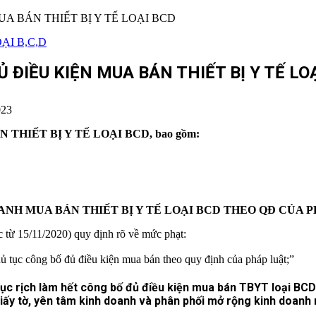
ẠI B,C,D
ĐIỀU KIỆN MUA BÁN THIẾT BỊ Y TẾ LO
023
 THIẾT BỊ Y TẾ
LOẠI BCD, bao gồm:
NH MUA BÁN THIẾT BỊ Y TẾ
LOẠI BCD THEO QĐ CỦA P
từ 15/11/2020) quy định rõ về mức phạt:
thủ tục công bố đủ điều kiện mua bán theo quy định của pháp luật;”
 rục rịch làm hết công bố đủ điều kiện mua bán TBYT loại BC
ấy tờ, yên tâm kinh doanh và phân phối mở rộng kinh doanh 