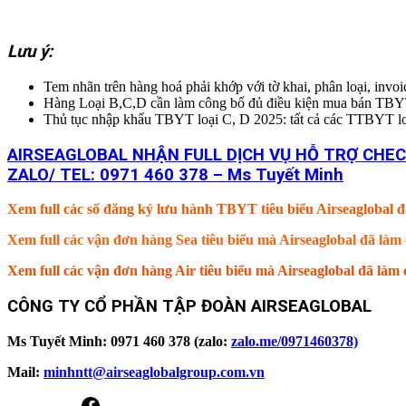
Lưu ý:
Tem nhãn trên hàng hoá phải khớp với tờ khai, phân loại, invo
Hàng Loại B,C,D cần làm công bố đủ điều kiện mua bán TBY
Thủ tục nhập khẩu TBYT loại C, D 2025: tất cả các TT
AIRSEAGLOBAL NHẬN FULL DỊCH VỤ HỖ TRỢ CHEC
ZALO/ TEL: 0971 460 378 – Ms Tuyết Minh
Xem full các số đăng ký lưu hành TBYT tiêu biểu Airseaglobal đ
Xem full các vận đơn hàng Sea tiêu biểu mà Airseaglobal đã là
Xem full các vận đơn hàng Air tiêu biểu mà Airseaglobal đã là
CÔNG TY CỔ PHẦN TẬP ĐOÀN AIRSEAGLOBAL
Ms Tuyết Minh: 0971 460 378 (zalo:
zalo.me/0971460378)
Mail:
minhntt@airseaglobalgroup.com.vn