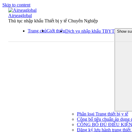
Skip to content
Airseaglobal
Thủ tục nhập khẩu Thiết bị y tế Chuyên Nghiệp
Trang chủ
Giới thiệu
Dịch vụ nhập khẩu TBYT
Show su
Phân loại Trang thiết bị y tế
Công bố tiêu chuẩn áp dụng đối
CÔNG BỐ ĐỦ ĐIỀU KIỆN 
Đăng ký lưu hành trang thiết