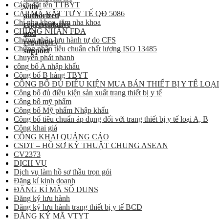
Cách đặt tên TTBYT
CẤP MÃ VẬT TƯ Y TẾ QĐ 5086
Chỉ nha khoa, tăm nha khoa
CHỨNG NHẬN FDA
Chứng nhận lưu hành tự do CFS
Chứng nhận tiêu chuẩn chất lượng ISO 13485
Chuyển phát nhanh
công bố A nhập khẩu
Công bố B hàng TBYT
CÔNG BỐ ĐỦ ĐIỀU KIỆN MUA BÁN THIẾT BỊ Y TẾ LOẠI
Công bố đủ điều kiện sản xuất trang thiết bị y tế
Công bố mỹ phẩm
Công bố Mỹ phẩm Nhập khẩu
Công bố tiêu chuẩn áp dụng đối với trang thiết bị y tế loại A, B
Công khai giá
CÔNG KHAI QUẢNG CÁO
CSDT – HỒ SƠ KỸ THUẬT CHUNG ASEAN
CV2373
DỊCH VỤ
Dịch vụ làm hồ sơ thầu trọn gói
Đăng kí kinh doanh
ĐĂNG KÍ MÃ SỐ DUNS
Đăng ký lưu hành
Đăng ký lưu hành trang thiết bị y tế BCD
ĐĂNG KÝ MÃ VTYT