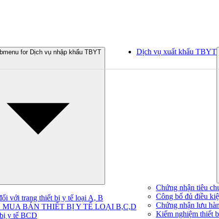
Dịch vụ xuất khẩu TBYT
bmenu for Dịch vụ nhập khẩu TBYT
Chứng nhận tiêu ch
Công bố đủ điều kiện
 với trang thiết bị y tế loại A, B
Chứng nhận lưu hà
MUA BÁN THIẾT BỊ Y TẾ LOẠI B,C,D
Kiểm nghiệm thiết bị
 bị y tế BCD