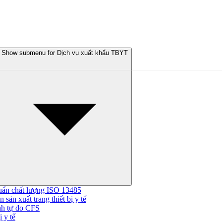
Show submenu for Dịch vụ xuất khẩu TBYT
uẩn chất lượng ISO 13485
 sản xuất trang thiết bị y tế
nh tự do CFS
 y tế