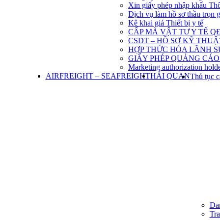
Xin giấy phép nhập khẩu Th
Dịch vụ làm hồ sơ thầu trọn 
Kê khai giá Thiết bị y tế
CẤP MÃ VẬT TƯ Y TẾ QĐ
CSDT – HỒ SƠ KỸ THU
HỢP THỨC HÓA LÃNH S
GIẤY PHÉP QUẢNG CÁO
Marketing authorization holde
AIRFREIGHT – SEAFREIGHT
HẢI QUAN
Thủ tục c
Dan
Tra