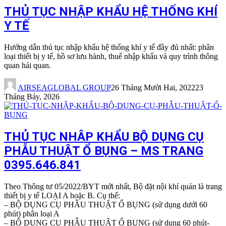
THỦ TỤC NHẬP KHẨU HỆ THỐNG KHÍ
Y TẾ
Hướng dẫn thủ tục nhập khẩu hệ thống khí y tế đầy đủ nhất: phân
loại thiết bị y tế, hồ sơ lưu hành, thuế nhập khẩu và quy trình thông
quan hải quan.
AIRSEAGLOBAL GROUP
26 Tháng Mười Hai, 2022
23
Tháng Bảy, 2026
THỦ TỤC NHÂP KHẨU BỘ DỤNG CỤ
PHẪU THUẬT Ổ BỤNG – MS TRANG
0395.646.841
Theo Thông tư 05/2022/BYT mới nhất, Bộ đặt nội khí quản là trang
thiết bị y tế LOẠI A hoặc B. Cụ thể:
– BỘ DỤNG CỤ PHẪU THUẬT Ổ BỤNG (sử dụng dưới 60
phút) phân loại A
– BỘ DỤNG CỤ PHẪU THUẬT Ổ BỤNG (sử dụng 60 phút-