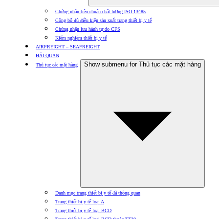
Chứng nhận tiêu chuẩn chất lượng ISO 13485
Công bố đủ điều kiện sản xuất trang thiết bị y tế
Chứng nhận lưu hành tự do CFS
Kiểm nghiệm thiết bị y tế
AIRFREIGHT – SEAFREIGHT
HẢI QUAN
Show submenu for Thủ tục các mặt hàng
Thủ tục các mặt hàng
Danh mục trang thiết bị y tế đã thông quan
Trang thiết bị y tế loại A
Trang thiết bị y tế loại BCD