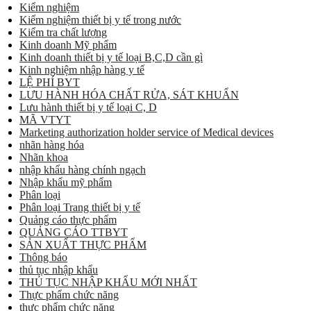
Kiểm nghiệm
Kiểm nghiệm thiết bị y tế trong nước
Kiểm tra chất lượng
Kinh doanh Mỹ phẩm
Kinh doanh thiết bị y tế loại B,C,D cần gì
Kinh nghiệm nhập hàng y tế
LỆ PHÍ BYT
LƯU HÀNH HÓA CHẤT RỬA, SÁT KHUẨN
Lưu hành thiết bị y tế loại C, D
MÃ VTYT
Marketing authorization holder service of Medical devices
nhãn hàng hóa
Nhãn khoa
nhập khẩu hàng chính ngạch
Nhập khẩu mỹ phẩm
Phân loại
Phân loại Trang thiết bị y tế
Quảng cáo thực phẩm
QUẢNG CÁO TTBYT
SẢN XUẤT THỰC PHẨM
Thông báo
thủ tục nhập khẩu
THỦ TỤC NHẬP KHẨU MỚI NHẤT
Thực phẩm chức năng
thực phẩm chức năng