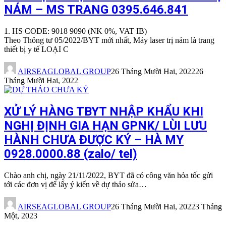
NÁM – MS TRANG 0395.646.841
1. HS CODE: 9018 9090 (NK 0%, VAT IB)
Theo Thông tư 05/2022/BYT mới nhất, Máy laser trị nám là trang
thiết bị y tế LOẠI C
AIRSEAGLOBAL GROUP
26 Tháng Mười Hai, 2022
26
Tháng Mười Hai, 2022
XỬ LÝ HÀNG TBYT NHẬP KHẨU KHI
NGHỊ ĐỊNH GIA HẠN GPNK/ LÙI LƯU
HÀNH CHƯA ĐƯỢC KÝ – HÀ MY
0928.0000.88 (zalo/ tel)
Chào anh chị, ngày 21/11/2022, BYT đã có công văn hỏa tốc gửi
tới các đơn vị để lấy ý kiến về dự thảo sửa…
AIRSEAGLOBAL GROUP
26 Tháng Mười Hai, 2022
3 Tháng
Một, 2023