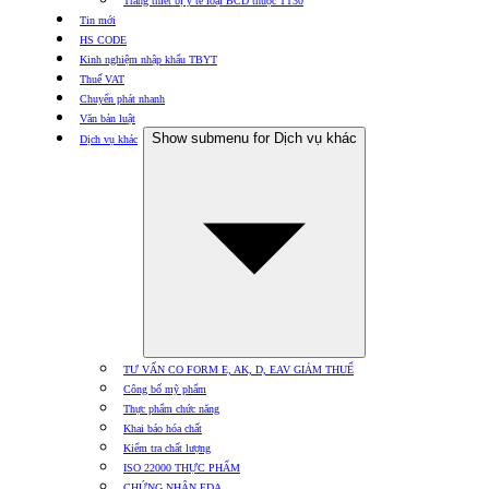
Trang thiết bị y tế loại BCD thuộc TT30
Tin mới
HS CODE
Kinh nghiệm nhập khẩu TBYT
Thuế VAT
Chuyển phát nhanh
Văn bản luật
Show submenu for Dịch vụ khác
Dịch vụ khác
TƯ VẤN CO FORM E, AK, D, EAV GIẢM THUẾ
Công bố mỹ phẩm
Thực phẩm chức năng
Khai báo hóa chất
Kiểm tra chất lượng
ISO 22000 THỰC PHẨM
CHỨNG NHẬN FDA