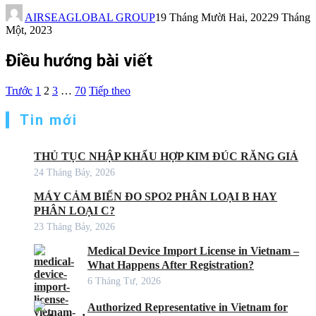
AIRSEAGLOBAL GROUP
19 Tháng Mười Hai, 2022
9 Tháng
Một, 2023
Điều hướng bài viết
Trước
1
2
3
…
70
Tiếp theo
Tin mới
THỦ TỤC NHẬP KHẨU HỢP KIM ĐÚC RĂNG GIẢ
24 Tháng Bảy, 2026
MÁY CẢM BIẾN ĐO SPO2 PHÂN LOẠI B HAY
PHÂN LOẠI C?
23 Tháng Bảy, 2026
Medical Device Import License in Vietnam –
What Happens After Registration?
6 Tháng Tư, 2026
Authorized Representative in Vietnam for