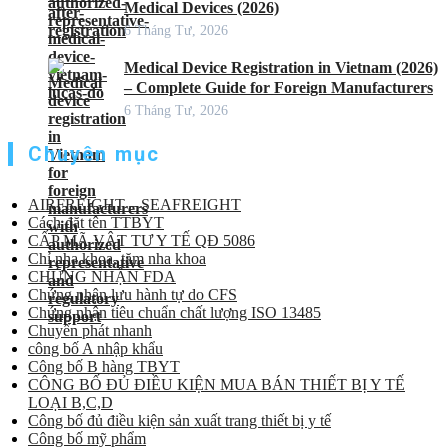
Medical Devices (2026)
6 Tháng Tư, 2026
Medical Device Registration in Vietnam (2026)
– Complete Guide for Foreign Manufacturers
6 Tháng Tư, 2026
Chuyên mục
AIRFREIGHT – SEAFREIGHT
Cách đặt tên TTBYT
CẤP MÃ VẬT TƯ Y TẾ QĐ 5086
Chỉ nha khoa, tăm nha khoa
CHỨNG NHẬN FDA
Chứng nhận lưu hành tự do CFS
Chứng nhận tiêu chuẩn chất lượng ISO 13485
Chuyển phát nhanh
công bố A nhập khẩu
Công bố B hàng TBYT
CÔNG BỐ ĐỦ ĐIỀU KIỆN MUA BÁN THIẾT BỊ Y TẾ
LOẠI B,C,D
Công bố đủ điều kiện sản xuất trang thiết bị y tế
Công bố mỹ phẩm