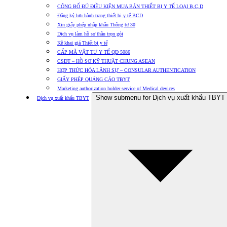
CÔNG BỐ ĐỦ ĐIỀU KIỆN MUA BÁN THIẾT BỊ Y TẾ LOẠI B,C,D
Đăng ký lưu hành trang thiết bị y tế BCD
Xin giấy phép nhập khẩu Thông tư 30
Dịch vụ làm hồ sơ thầu trọn gói
Kê khai giá Thiết bị y tế
CẤP MÃ VẬT TƯ Y TẾ QĐ 5086
CSDT – HỒ SƠ KỸ THUẬT CHUNG ASEAN
HỢP THỨC HÓA LÃNH SỰ – CONSULAR AUTHENTICATION
GIẤY PHÉP QUẢNG CÁO TBYT
Marketing authorization holder service of Medical devices
Show submenu for Dịch vụ xuất khẩu TBYT
Dịch vụ xuất khẩu TBYT