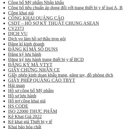
Công bố Mỹ phẩm Nhập khẩu
Công bố tiêu chuẩn áp dụng đối với trang thiết bị y tế loại A, B
Công khai giá
CÔNG KHAI QUẢNG CÁO
CSDT – HỒ SƠ KỸ THUẬT CHUNG ASEAN
CV2373
DỊCH VỤ
Dịch vụ làm hồ sơ thầu trọn gói
Đăng kí kinh doanh
ĐĂNG KÍ MÃ SỐ DUNS
Đăng ký lưu hành
Đăng ký lưu hành trang thiết bị y tế BCD
ĐĂNG KÝ MÃ VTYT
GIẤY CHỨNG NHẬN CE
GIấy phép kinh doan khẩu trang, găng tay, đồ phòng dịch
GIẤY PHÉP QUẢNG CÁO TBYT
Hải quan
Hồ sơ công bố Mỹ phẩm
Hồ sơ lưu hành
Hỗ trợ công khai giá
HS CODE
ISO 22000 THỰC PHẨM
Kê Khai Giá 2022
Kê khai giá Thiết bị y tế
Khai báo hóa chất