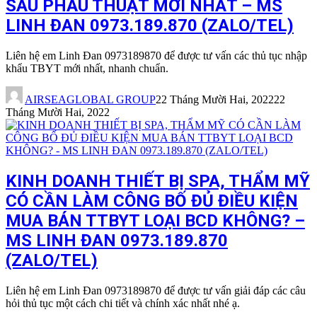
SAU PHẪU THUẬT MỚI NHẤT – MS
LINH ĐAN 0973.189.870 (ZALO/TEL)
Liên hệ em Linh Đan 0973189870 để được tư vấn các thủ tục nhập
khẩu TBYT mới nhất, nhanh chuẩn.
AIRSEAGLOBAL GROUP
22 Tháng Mười Hai, 2022
22
Tháng Mười Hai, 2022
KINH DOANH THIẾT BỊ SPA, THẨM MỸ
CÓ CẦN LÀM CÔNG BỐ ĐỦ ĐIỀU KIỆN
MUA BÁN TTBYT LOẠI BCD KHÔNG? –
MS LINH ĐAN 0973.189.870
(ZALO/TEL)
Liên hệ em Linh Đan 0973189870 để được tư vấn giải đáp các câu
hỏi thủ tục một cách chi tiết và chính xác nhất nhé ạ.