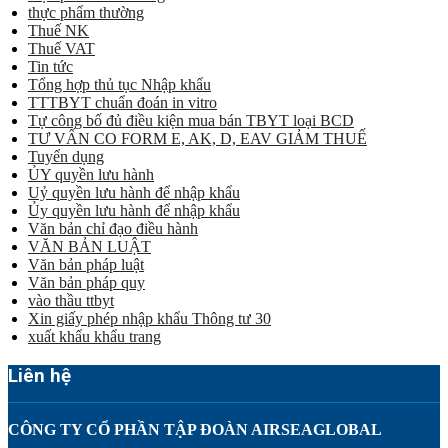
thực phẩm thường
Thuế NK
Thuế VAT
Tin tức
Tổng hợp thủ tục Nhập khẩu
TTTBYT chuẩn đoán in vitro
Tự công bố đủ điều kiện mua bán TBYT loại BCD
TƯ VẤN CO FORM E, AK, D, EAV GIẢM THUẾ
Tuyển dụng
ỦY quyền lưu hành
Uỷ quyền lưu hành để nhập khẩu
Ủy quyền lưu hành để nhập khẩu
Văn bản chỉ đạo điều hành
VĂN BẢN LUẬT
Văn bản pháp luật
Văn bản pháp quy
vào thầu ttbyt
Xin giấy phép nhập khẩu Thông tư 30
xuất khẩu khẩu trang
Liên hệ
CÔNG TY CỔ PHẦN TẬP ĐOÀN AIRSEAGLOBAL