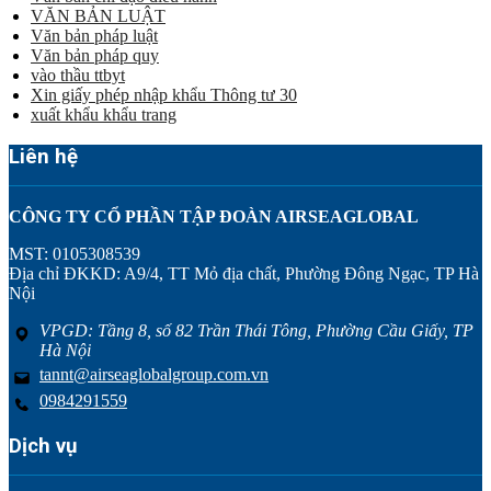
VĂN BẢN LUẬT
Văn bản pháp luật
Văn bản pháp quy
vào thầu ttbyt
Xin giấy phép nhập khẩu Thông tư 30
xuất khẩu khẩu trang
Liên hệ
CÔNG TY CỔ PHẦN TẬP ĐOÀN AIRSEAGLOBAL
MST: 0105308539
Địa chỉ ĐKKD: A9/4, TT Mỏ địa chất, Phường Đông Ngạc, TP Hà
Nội
VPGD: Tầng 8, số 82 Trần Thái Tông, Phường Cầu Giấy, TP
Hà Nội
tannt@airseaglobalgroup.com.vn
0984291559
Dịch vụ