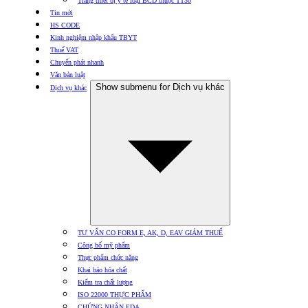
Trang thiết bị y tế loại BCD thuộc TT30
Tin mới
HS CODE
Kinh nghiệm nhập khẩu TBYT
Thuế VAT
Chuyển phát nhanh
Văn bản luật
Show submenu for Dịch vụ khác
Dịch vụ khác
TƯ VẤN CO FORM E, AK, D, EAV GIẢM THUẾ
Công bố mỹ phẩm
Thực phẩm chức năng
Khai báo hóa chất
Kiểm tra chất lượng
ISO 22000 THỰC PHẨM
CHỨNG NHẬN FDA