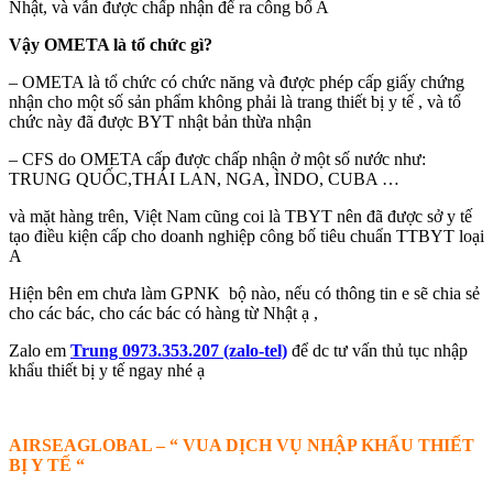
Nhật, và vẫn được chấp nhận để ra công bố A
Vậy OMETA là tổ chức gì?
– OMETA là tổ chức có chức năng và được phép cấp giấy chứng
nhận cho một số sản phẩm không phải là trang thiết bị y tế , và tổ
chức này đã được BYT nhật bản thừa nhận
– CFS do OMETA cấp được chấp nhận ở một số nước như:
TRUNG QUỐC,THÁI LAN, NGA, ÌNDO, CUBA …
và mặt hàng trên, Việt Nam cũng coi là TBYT nên đã được sở y tế
tạo điều kiện cấp cho doanh nghiệp công bố tiêu chuẩn TTBYT loại
A
Hiện bên em chưa làm GPNK bộ nào, nếu có thông tin e sẽ chia sẻ
cho các bác, cho các bác có hàng từ Nhật ạ ,
Zalo em
Trung 0973.353.207 (zalo-tel)
để dc tư vấn thủ tục nhập
khẩu thiết bị y tế ngay nhé ạ
AIRSEAGLOBAL – “ VUA DỊCH VỤ NHẬP KHẨU THIẾT
BỊ Y TẾ “