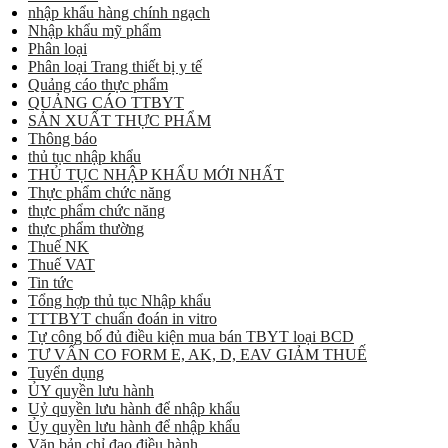
nhập khẩu hàng chính ngạch
Nhập khẩu mỹ phẩm
Phân loại
Phân loại Trang thiết bị y tế
Quảng cáo thực phẩm
QUẢNG CÁO TTBYT
SẢN XUẤT THỰC PHẨM
Thông báo
thủ tục nhập khẩu
THỦ TỤC NHẬP KHẨU MỚI NHẤT
Thực phẩm chức năng
thực phẩm chức năng
thực phẩm thường
Thuế NK
Thuế VAT
Tin tức
Tổng hợp thủ tục Nhập khẩu
TTTBYT chuẩn đoán in vitro
Tự công bố đủ điều kiện mua bán TBYT loại BCD
TƯ VẤN CO FORM E, AK, D, EAV GIẢM THUẾ
Tuyển dụng
ỦY quyền lưu hành
Uỷ quyền lưu hành để nhập khẩu
Ủy quyền lưu hành để nhập khẩu
Văn bản chỉ đạo điều hành