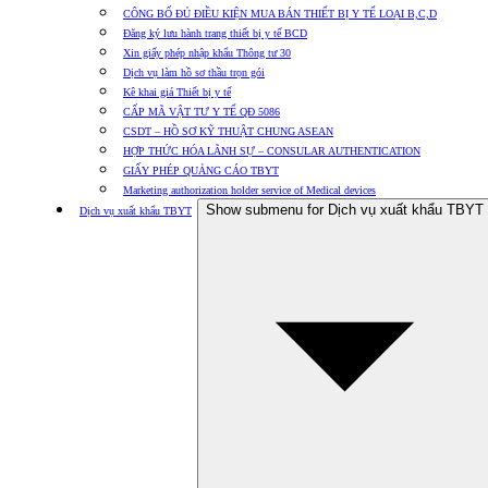
CÔNG BỐ ĐỦ ĐIỀU KIỆN MUA BÁN THIẾT BỊ Y TẾ LOẠI B,C,D
Đăng ký lưu hành trang thiết bị y tế BCD
Xin giấy phép nhập khẩu Thông tư 30
Dịch vụ làm hồ sơ thầu trọn gói
Kê khai giá Thiết bị y tế
CẤP MÃ VẬT TƯ Y TẾ QĐ 5086
CSDT – HỒ SƠ KỸ THUẬT CHUNG ASEAN
HỢP THỨC HÓA LÃNH SỰ – CONSULAR AUTHENTICATION
GIẤY PHÉP QUẢNG CÁO TBYT
Marketing authorization holder service of Medical devices
Show submenu for Dịch vụ xuất khẩu TBYT
Dịch vụ xuất khẩu TBYT