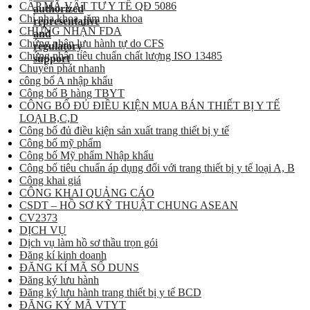
CẤP MÃ VẬT TƯ Y TẾ QĐ 5086
Chỉ nha khoa, tăm nha khoa
CHỨNG NHẬN FDA
Chứng nhận lưu hành tự do CFS
Chứng nhận tiêu chuẩn chất lượng ISO 13485
Chuyển phát nhanh
công bố A nhập khẩu
Công bố B hàng TBYT
CÔNG BỐ ĐỦ ĐIỀU KIỆN MUA BÁN THIẾT BỊ Y TẾ
LOẠI B,C,D
Công bố đủ điều kiện sản xuất trang thiết bị y tế
Công bố mỹ phẩm
Công bố Mỹ phẩm Nhập khẩu
Công bố tiêu chuẩn áp dụng đối với trang thiết bị y tế loại A, B
Công khai giá
CÔNG KHAI QUẢNG CÁO
CSDT – HỒ SƠ KỸ THUẬT CHUNG ASEAN
CV2373
DỊCH VỤ
Dịch vụ làm hồ sơ thầu trọn gói
Đăng kí kinh doanh
ĐĂNG KÍ MÃ SỐ DUNS
Đăng ký lưu hành
Đăng ký lưu hành trang thiết bị y tế BCD
ĐĂNG KÝ MÃ VTYT