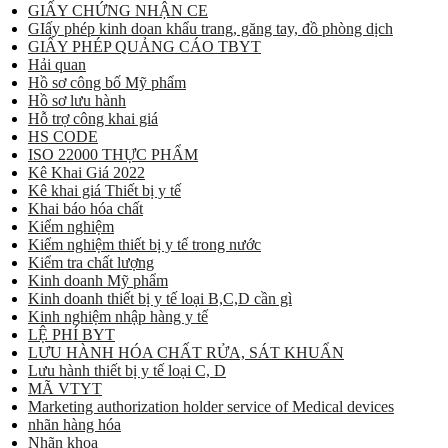
GIẤY CHỨNG NHẬN CE
GIấy phép kinh doan khẩu trang, găng tay, đồ phòng dịch
GIẤY PHÉP QUẢNG CÁO TBYT
Hải quan
Hồ sơ công bố Mỹ phẩm
Hồ sơ lưu hành
Hỗ trợ công khai giá
HS CODE
ISO 22000 THỰC PHẨM
Kê Khai Giá 2022
Kê khai giá Thiết bị y tế
Khai báo hóa chất
Kiểm nghiệm
Kiểm nghiệm thiết bị y tế trong nước
Kiểm tra chất lượng
Kinh doanh Mỹ phẩm
Kinh doanh thiết bị y tế loại B,C,D cần gì
Kinh nghiệm nhập hàng y tế
LỆ PHÍ BYT
LƯU HÀNH HÓA CHẤT RỬA, SÁT KHUẨN
Lưu hành thiết bị y tế loại C, D
MÃ VTYT
Marketing authorization holder service of Medical devices
nhãn hàng hóa
Nhãn khoa