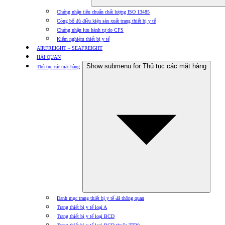
Chứng nhận tiêu chuẩn chất lượng ISO 13485
Công bố đủ điều kiện sản xuất trang thiết bị y tế
Chứng nhận lưu hành tự do CFS
Kiểm nghiệm thiết bị y tế
AIRFREIGHT – SEAFREIGHT
HẢI QUAN
Show submenu for Thủ tục các mặt hàng
Thủ tục các mặt hàng
Danh mục trang thiết bị y tế đã thông quan
Trang thiết bị y tế loại A
Trang thiết bị y tế loại BCD