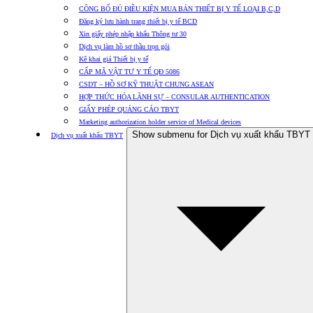
CÔNG BỐ ĐỦ ĐIỀU KIỆN MUA BÁN THIẾT BỊ Y TẾ LOẠI B,C,D
Đăng ký lưu hành trang thiết bị y tế BCD
Xin giấy phép nhập khẩu Thông tư 30
Dịch vụ làm hồ sơ thầu trọn gói
Kê khai giá Thiết bị y tế
CẤP MÃ VẬT TƯ Y TẾ QĐ 5086
CSDT – HỒ SƠ KỸ THUẬT CHUNG ASEAN
HỢP THỨC HÓA LÃNH SỰ – CONSULAR AUTHENTICATION
GIẤY PHÉP QUẢNG CÁO TBYT
Marketing authorization holder service of Medical devices
Show submenu for Dịch vụ xuất khẩu TBYT
Dịch vụ xuất khẩu TBYT