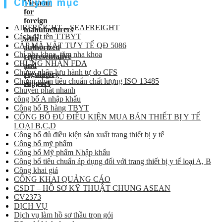
Chuyên mục
AIRFREIGHT – SEAFREIGHT
Cách đặt tên TTBYT
CẤP MÃ VẬT TƯ Y TẾ QĐ 5086
Chỉ nha khoa, tăm nha khoa
CHỨNG NHẬN FDA
Chứng nhận lưu hành tự do CFS
Chứng nhận tiêu chuẩn chất lượng ISO 13485
Chuyển phát nhanh
công bố A nhập khẩu
Công bố B hàng TBYT
CÔNG BỐ ĐỦ ĐIỀU KIỆN MUA BÁN THIẾT BỊ Y TẾ
LOẠI B,C,D
Công bố đủ điều kiện sản xuất trang thiết bị y tế
Công bố mỹ phẩm
Công bố Mỹ phẩm Nhập khẩu
Công bố tiêu chuẩn áp dụng đối với trang thiết bị y tế loại A, B
Công khai giá
CÔNG KHAI QUẢNG CÁO
CSDT – HỒ SƠ KỸ THUẬT CHUNG ASEAN
CV2373
DỊCH VỤ
Dịch vụ làm hồ sơ thầu trọn gói