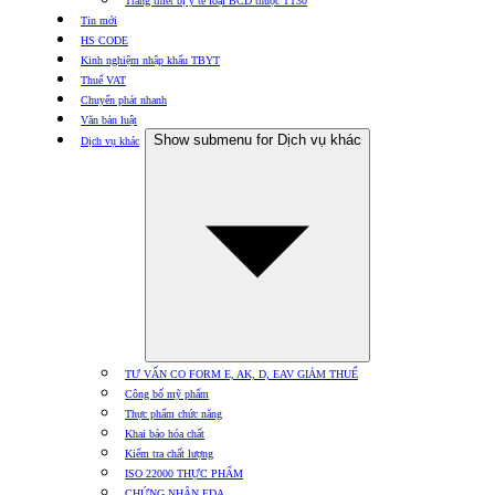
Trang thiết bị y tế loại BCD thuộc TT30
Tin mới
HS CODE
Kinh nghiệm nhập khẩu TBYT
Thuế VAT
Chuyển phát nhanh
Văn bản luật
Show submenu for Dịch vụ khác
Dịch vụ khác
TƯ VẤN CO FORM E, AK, D, EAV GIẢM THUẾ
Công bố mỹ phẩm
Thực phẩm chức năng
Khai báo hóa chất
Kiểm tra chất lượng
ISO 22000 THỰC PHẨM
CHỨNG NHẬN FDA