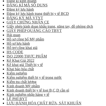
Đăng kí kinh doanh
ĐĂNG KÍ MÃ SỐ DUNS
Đăng ký lưu hành
Đăng ký lưu hành trang thiết bị y tế BCD
ĐĂNG KÝ MÃ VTYT
GIẤY CHỨNG NHẬN CE
GIấy phép kinh doan khẩu trang, găng tay, đồ phòng dịch
GIẤY PHÉP QUẢNG CÁO TBYT
Hải quan
Hồ sơ công bố Mỹ phẩm
Hồ sơ lưu hành
Hỗ trợ công khai giá
HS CODE
ISO 22000 THỰC PHẨM
Kê Khai Giá 2022
Kê khai giá Thiết bị y tế
Khai báo hóa chất
Kiểm nghiệm
Kiểm nghiệm thiết bị y tế trong nước
Kiểm tra chất lượng
Kinh doanh Mỹ phẩm
Kinh doanh thiết bị y tế loại B,C,D cần gì
Kinh nghiệm nhập hàng y tế
LỆ PHÍ BYT
LƯU HÀNH HÓA CHẤT RỬA, SÁT KHUẨN