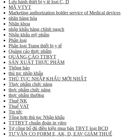
Lưu hành thiết bị y tế loại C, D
MÃ VTYT
Marketing authorization holder service of Medical devices
nhãn hàng hóa
Nhãn khoa
nhập khẩu hàng chính ngạch
Nhập khẩu mỹ phẩm
Phân loại
Phân loại Trang thiết bị y tế
Quảng cáo thực phẩm
QUẢNG CÁO TTBYT
SẢN XUẤT THỰC PHẨM
Thông báo
thủ tục nhập khẩu
THỦ TỤC NHẬP KHẨU MỚI NHẤT
Thực phẩm chức năng
thực phẩm chức năng
thực phẩm thường
Thuế NK
Thuế VAT
Tin tức
Tổng hợp thủ tục Nhập khẩu
TTTBYT chuẩn đoán in vitro
Tự công bố đủ điều kiện mua bán TBYT loại BCD
TƯ VẤN CO FORM E, AK, D, EAV GIẢM THUẾ