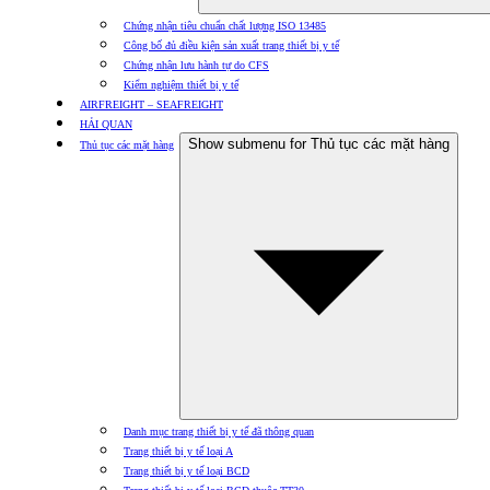
Chứng nhận tiêu chuẩn chất lượng ISO 13485
Công bố đủ điều kiện sản xuất trang thiết bị y tế
Chứng nhận lưu hành tự do CFS
Kiểm nghiệm thiết bị y tế
AIRFREIGHT – SEAFREIGHT
HẢI QUAN
Show submenu for Thủ tục các mặt hàng
Thủ tục các mặt hàng
Danh mục trang thiết bị y tế đã thông quan
Trang thiết bị y tế loại A
Trang thiết bị y tế loại BCD