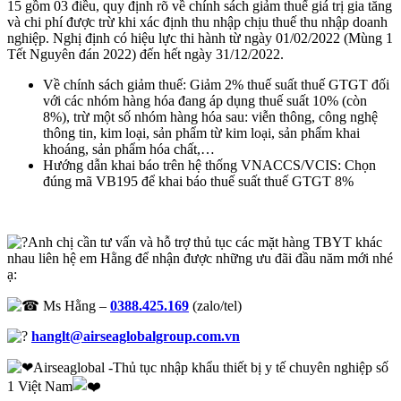
15 gồm 03 điều, quy định rõ về chính sách giảm thuế giá trị gia tăng
và chi phí được trừ khi xác định thu nhập chịu thuế thu nhập doanh
nghiệp. Nghị định có hiệu lực thi hành từ ngày 01/02/2022 (Mùng 1
Tết Nguyên đán 2022) đến hết ngày 31/12/2022.
Về chính sách giảm thuế: Giảm 2% thuế suất thuế GTGT đối
với các nhóm hàng hóa đang áp dụng thuế suất 10% (còn
8%), trừ một số nhóm hàng hóa sau: viễn thông, công nghệ
thông tin, kim loại, sản phẩm từ kim loại, sản phẩm khai
khoáng, sản phẩm hóa chất,…
Hướng dẫn khai báo trên hệ thống VNACCS/VCIS: Chọn
đúng mã VB195 để khai báo thuế suất thuế GTGT 8%
Anh chị cần tư vấn và hỗ trợ thủ tục các mặt hàng TBYT khác
nhau liên hệ em Hằng để nhận được những ưu đãi đầu năm mới nhé
ạ:
Ms Hằng –
0388.425.169
(zalo/tel)
hanglt@airseaglobalgroup.com.vn
Airseaglobal -Thủ tục nhập khẩu thiết bị y tế chuyên nghiệp số
1 Việt Nam