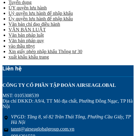
Tuyển dụng
ỦY quyền lưu hành
Uỷ quyền lưu hành để nhập khẩu
Ủy quyền lưu hành để nhập khẩu
Văn bản chỉ đạo điều hành
VĂN BẢN LUẬT
Văn bản pháp luật
Văn bản pháp quy
vào thầu ttbyt
Xin giấy phép nhập khẩu Thông tư 30
xuất khẩu khẩu trang
Liên hệ
CÔNG TY CỔ PHẦN TẬP ĐOÀN AIRSEAGLOBAL
MST: 0105308539
Địa chỉ ĐKKD: A9/4, TT Mỏ địa chất, Phường Đông Ngạc, TP Hà
Nội
VPGD: Tầng 8, số 82 Trần Thái Tông, Phường Cầu Giấy, TP
Hà Nội
tannt@airseaglobalgroup.com.vn