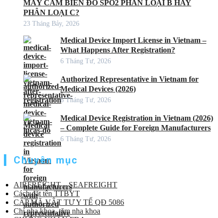
MÁY CẢM BIẾN ĐO SPO2 PHÂN LOẠI B HAY
PHÂN LOẠI C?
23 Tháng Bảy, 2026
Medical Device Import License in Vietnam –
What Happens After Registration?
6 Tháng Tư, 2026
Authorized Representative in Vietnam for
Medical Devices (2026)
6 Tháng Tư, 2026
Medical Device Registration in Vietnam (2026)
– Complete Guide for Foreign Manufacturers
6 Tháng Tư, 2026
Chuyên mục
AIRFREIGHT – SEAFREIGHT
Cách đặt tên TTBYT
CẤP MÃ VẬT TƯ Y TẾ QĐ 5086
Chỉ nha khoa, tăm nha khoa