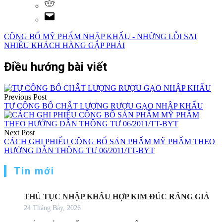
CÔNG BỐ MỸ PHẨM NHẬP KHẨU - NHỮNG LỖI SAI
NHIỀU KHÁCH HÀNG GẶP PHẢI
Điều hướng bài viết
Previous Post
TỰ CÔNG BỐ CHẤT LƯỢNG RƯỢU GẠO NHẬP KHẨU
Next Post
CÁCH GHI PHIẾU CÔNG BỐ SẢN PHẨM MỸ PHẨM THEO
HƯỚNG DẪN THÔNG TƯ 06/2011/TT-BYT
Tin mới
THỦ TỤC NHẬP KHẨU HỢP KIM ĐÚC RĂNG GIẢ
24 Tháng Bảy, 2026