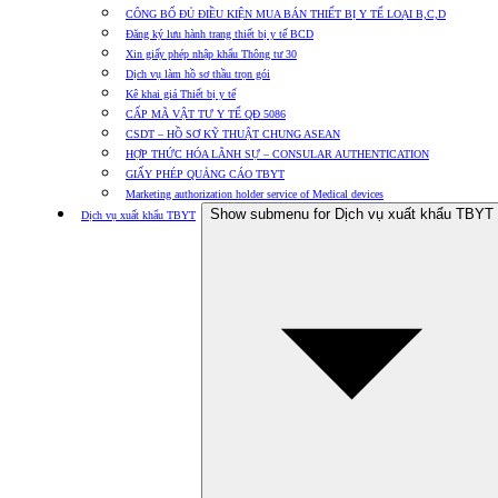
CÔNG BỐ ĐỦ ĐIỀU KIỆN MUA BÁN THIẾT BỊ Y TẾ LOẠI B,C,D
Đăng ký lưu hành trang thiết bị y tế BCD
Xin giấy phép nhập khẩu Thông tư 30
Dịch vụ làm hồ sơ thầu trọn gói
Kê khai giá Thiết bị y tế
CẤP MÃ VẬT TƯ Y TẾ QĐ 5086
CSDT – HỒ SƠ KỸ THUẬT CHUNG ASEAN
HỢP THỨC HÓA LÃNH SỰ – CONSULAR AUTHENTICATION
GIẤY PHÉP QUẢNG CÁO TBYT
Marketing authorization holder service of Medical devices
Show submenu for Dịch vụ xuất khẩu TBYT
Dịch vụ xuất khẩu TBYT