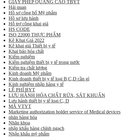
GIẤY PHÉP QUẢNG CÁO TBYT
Hải quan
Hồ sơ công bố Mỹ phẩm
Hồ sơ lưu hành
Hỗ trợ công khai giá
HS CODE
ISO 22000 THỰC PHẨM
Kê Khai Giá 2022
Kê khai giá Thiết bị y tế
Khai báo hóa chất
Kiểm nghiệm
Kiểm nghiệm thiết bị y tế trong nước
Kiểm tra chất lượng
Kinh doanh Mỹ phẩm
Kinh doanh thiết bị y tế loại B,C,D cần gì
Kinh nghiệm nhập hàng y tế
LỆ PHÍ BYT
LƯU HÀNH HÓA CHẤT RỬA, SÁT KHUẨN
Lưu hành thiết bị y tế loại C, D
MÃ VTYT
Marketing authorization holder service of Medical devices
nhãn hàng hóa
Nhãn khoa
nhập khẩu hàng chính ngạch
Nhập khẩu mỹ phẩm