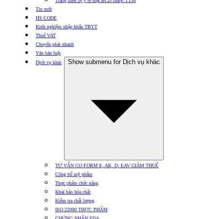
Trang thiết bị y tế loại BCD thuộc TT30
Tin mới
HS CODE
Kinh nghiệm nhập khẩu TBYT
Thuế VAT
Chuyển phát nhanh
Văn bản luật
Show submenu for Dịch vụ khác
Dịch vụ khác
TƯ VẤN CO FORM E, AK, D, EAV GIẢM THUẾ
Công bố mỹ phẩm
Thực phẩm chức năng
Khai báo hóa chất
Kiểm tra chất lượng
ISO 22000 THỰC PHẨM
CHỨNG NHẬN FDA