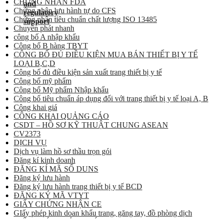
CHỨNG NHẬN FDA
Chứng nhận lưu hành tự do CFS
Chứng nhận tiêu chuẩn chất lượng ISO 13485
Chuyển phát nhanh
công bố A nhập khẩu
Công bố B hàng TBYT
CÔNG BỐ ĐỦ ĐIỀU KIỆN MUA BÁN THIẾT BỊ Y TẾ
LOẠI B,C,D
Công bố đủ điều kiện sản xuất trang thiết bị y tế
Công bố mỹ phẩm
Công bố Mỹ phẩm Nhập khẩu
Công bố tiêu chuẩn áp dụng đối với trang thiết bị y tế loại A, B
Công khai giá
CÔNG KHAI QUẢNG CÁO
CSDT – HỒ SƠ KỸ THUẬT CHUNG ASEAN
CV2373
DỊCH VỤ
Dịch vụ làm hồ sơ thầu trọn gói
Đăng kí kinh doanh
ĐĂNG KÍ MÃ SỐ DUNS
Đăng ký lưu hành
Đăng ký lưu hành trang thiết bị y tế BCD
ĐĂNG KÝ MÃ VTYT
GIẤY CHỨNG NHẬN CE
GIấy phép kinh doan khẩu trang, găng tay, đồ phòng dịch