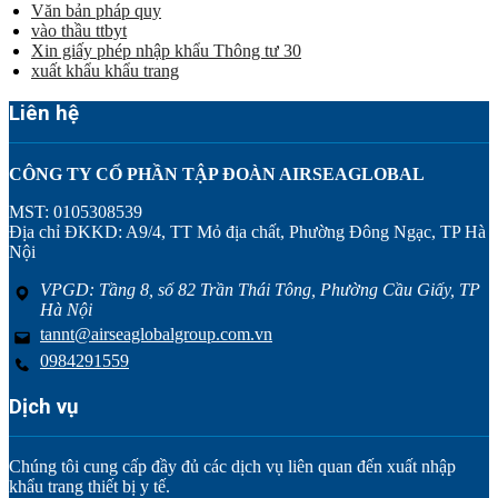
Văn bản pháp quy
vào thầu ttbyt
Xin giấy phép nhập khẩu Thông tư 30
xuất khẩu khẩu trang
Liên hệ
CÔNG TY CỔ PHẦN TẬP ĐOÀN AIRSEAGLOBAL
MST: 0105308539
Địa chỉ ĐKKD: A9/4, TT Mỏ địa chất, Phường Đông Ngạc, TP Hà
Nội
VPGD: Tầng 8, số 82 Trần Thái Tông, Phường Cầu Giấy, TP
Hà Nội
tannt@airseaglobalgroup.com.vn
0984291559
Dịch vụ
Chúng tôi cung cấp đầy đủ các dịch vụ liên quan đến xuất nhập
khẩu trang thiết bị y tế.