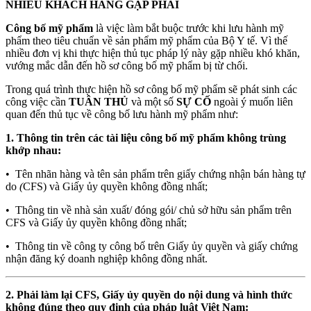
NHIỀU KHÁCH HÀNG GẶP PHẢI
Công bố mỹ phẩm
là việc làm bắt buộc trước khi lưu hành mỹ
phẩm theo tiêu chuẩn về sản phẩm mỹ phẩm của Bộ Y tế. Vì thế
nhiều đơn vị khi thực hiện thủ tục pháp lý này gặp nhiều khó khăn,
vướng mắc dẫn đến hồ sơ công bố mỹ phẩm bị từ chối.
Trong quá trình thực hiện hồ sơ công bố mỹ phẩm sẽ phát sinh các
công việc cần
TUÂN THỦ
và một số
SỰ CỐ
ngoài ý muốn liên
quan đến thủ tục về công bố lưu hành mỹ phẩm như:
1. Thông tin trên các tài liệu công bố mỹ phẩm không trùng
khớp nhau:
• Tên nhãn hàng và tên sản phẩm trên giấy chứng nhận bán hàng tự
do
(
CFS) và Giấy ủy quyền không đồng nhất;
• Thông tin về nhà sản xuất/ đóng gói/ chủ sở hữu sản phẩm trên
CFS và Giấy ủy quyền không đồng nhất;
• Thông tin về công ty công bố trên Giấy ủy quyền và giấy chứng
nhận đăng ký doanh nghiệp không đồng nhất.
2. Phải làm lại CFS, Giấy ủy quyền do nội dung và hình thức
không đúng theo quy định của pháp luật Việt Nam: