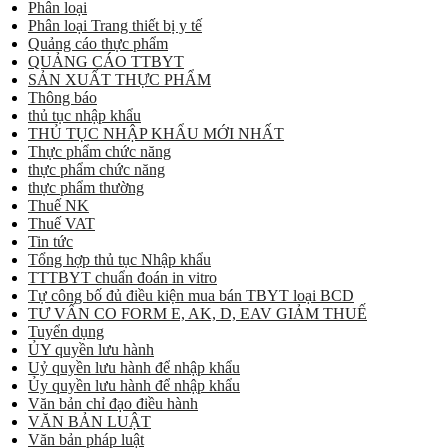
Phân loại
Phân loại Trang thiết bị y tế
Quảng cáo thực phẩm
QUẢNG CÁO TTBYT
SẢN XUẤT THỰC PHẨM
Thông báo
thủ tục nhập khẩu
THỦ TỤC NHẬP KHẨU MỚI NHẤT
Thực phẩm chức năng
thực phẩm chức năng
thực phẩm thường
Thuế NK
Thuế VAT
Tin tức
Tổng hợp thủ tục Nhập khẩu
TTTBYT chuẩn đoán in vitro
Tự công bố đủ điều kiện mua bán TBYT loại BCD
TƯ VẤN CO FORM E, AK, D, EAV GIẢM THUẾ
Tuyển dụng
ỦY quyền lưu hành
Uỷ quyền lưu hành để nhập khẩu
Ủy quyền lưu hành để nhập khẩu
Văn bản chỉ đạo điều hành
VĂN BẢN LUẬT
Văn bản pháp luật