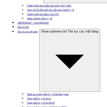
Chứng nhận tiêu chuẩn chất lượng ISO 13485
Công bố đủ điều kiện sản xuất trang thiết bị y tế
Chứng nhận lưu hành tự do CFS
Kiểm nghiệm thiết bị y tế
AIRFREIGHT – SEAFREIGHT
HẢI QUAN
Show submenu for Thủ tục các mặt hàng
Thủ tục các mặt hàng
Danh mục trang thiết bị y tế đã thông quan
Trang thiết bị y tế loại A
Trang thiết bị y tế loại BCD