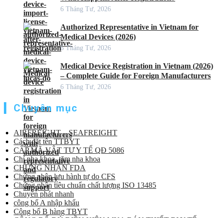
6 Tháng Tư, 2026
Authorized Representative in Vietnam for
Medical Devices (2026)
6 Tháng Tư, 2026
Medical Device Registration in Vietnam (2026)
– Complete Guide for Foreign Manufacturers
6 Tháng Tư, 2026
Chuyên mục
AIRFREIGHT – SEAFREIGHT
Cách đặt tên TTBYT
CẤP MÃ VẬT TƯ Y TẾ QĐ 5086
Chỉ nha khoa, tăm nha khoa
CHỨNG NHẬN FDA
Chứng nhận lưu hành tự do CFS
Chứng nhận tiêu chuẩn chất lượng ISO 13485
Chuyển phát nhanh
công bố A nhập khẩu
Công bố B hàng TBYT