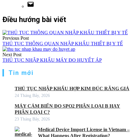
Điều hướng bài viết
Previous Post
THỦ TỤC THÔNG QUAN NHẬP KHẨU THIẾT BỊ Y TẾ
Next Post
THỦ TỤC NHẬP KHẨU MÁY ĐO HUYẾT ÁP
Tin mới
THỦ TỤC NHẬP KHẨU HỢP KIM ĐÚC RĂNG GIẢ
24 Tháng Bảy, 2026
MÁY CẢM BIẾN ĐO SPO2 PHÂN LOẠI B HAY
PHÂN LOẠI C?
23 Tháng Bảy, 2026
Medical Device Import License in Vietnam –
What Happens After Registration?