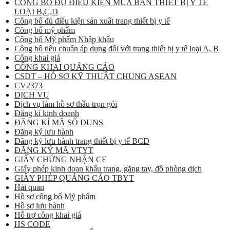
CÔNG BỐ ĐỦ ĐIỀU KIỆN MUA BÁN THIẾT BỊ Y TẾ
LOẠI B,C,D
Công bố đủ điều kiện sản xuất trang thiết bị y tế
Công bố mỹ phẩm
Công bố Mỹ phẩm Nhập khẩu
Công bố tiêu chuẩn áp dụng đối với trang thiết bị y tế loại A, B
Công khai giá
CÔNG KHAI QUẢNG CÁO
CSDT – HỒ SƠ KỸ THUẬT CHUNG ASEAN
CV2373
DỊCH VỤ
Dịch vụ làm hồ sơ thầu trọn gói
Đăng kí kinh doanh
ĐĂNG KÍ MÃ SỐ DUNS
Đăng ký lưu hành
Đăng ký lưu hành trang thiết bị y tế BCD
ĐĂNG KÝ MÃ VTYT
GIẤY CHỨNG NHẬN CE
GIấy phép kinh doan khẩu trang, găng tay, đồ phòng dịch
GIẤY PHÉP QUẢNG CÁO TBYT
Hải quan
Hồ sơ công bố Mỹ phẩm
Hồ sơ lưu hành
Hỗ trợ công khai giá
HS CODE