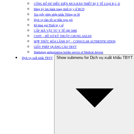
CÔNG BỐ ĐỦ ĐIỀU KIỆN MUA BÁN THIẾT BỊ Y TẾ LOẠI B,C,D
Đăng ký lưu hành trang thiết bị y tế BCD
Xin giấy phép nhập khẩu Thông tư 30
Dịch vụ làm hồ sơ thầu trọn gói
Kê khai giá Thiết bị y tế
CẤP MÃ VẬT TƯ Y TẾ QĐ 5086
CSDT – HỒ SƠ KỸ THUẬT CHUNG ASEAN
HỢP THỨC HÓA LÃNH SỰ – CONSULAR AUTHENTICATION
GIẤY PHÉP QUẢNG CÁO TBYT
Marketing authorization holder service of Medical devices
Show submenu for Dịch vụ xuất khẩu TBYT
Dịch vụ xuất khẩu TBYT