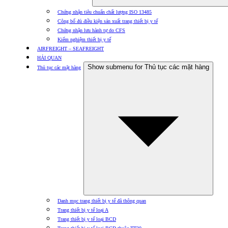
Chứng nhận tiêu chuẩn chất lượng ISO 13485
Công bố đủ điều kiện sản xuất trang thiết bị y tế
Chứng nhận lưu hành tự do CFS
Kiểm nghiệm thiết bị y tế
AIRFREIGHT – SEAFREIGHT
HẢI QUAN
Show submenu for Thủ tục các mặt hàng
Thủ tục các mặt hàng
Danh mục trang thiết bị y tế đã thông quan
Trang thiết bị y tế loại A
Trang thiết bị y tế loại BCD