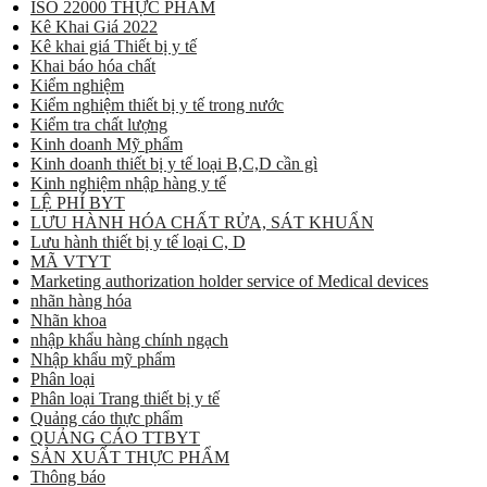
ISO 22000 THỰC PHẨM
Kê Khai Giá 2022
Kê khai giá Thiết bị y tế
Khai báo hóa chất
Kiểm nghiệm
Kiểm nghiệm thiết bị y tế trong nước
Kiểm tra chất lượng
Kinh doanh Mỹ phẩm
Kinh doanh thiết bị y tế loại B,C,D cần gì
Kinh nghiệm nhập hàng y tế
LỆ PHÍ BYT
LƯU HÀNH HÓA CHẤT RỬA, SÁT KHUẨN
Lưu hành thiết bị y tế loại C, D
MÃ VTYT
Marketing authorization holder service of Medical devices
nhãn hàng hóa
Nhãn khoa
nhập khẩu hàng chính ngạch
Nhập khẩu mỹ phẩm
Phân loại
Phân loại Trang thiết bị y tế
Quảng cáo thực phẩm
QUẢNG CÁO TTBYT
SẢN XUẤT THỰC PHẨM
Thông báo