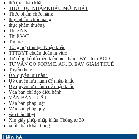
thủ tục nhập khẩu
THỦ TỤC NHẬP KHẨU MỚI NHẤT
Thực phẩm chức năng
thực phẩm chức năng
thực phẩm thường
Thuế NK
Thuế VAT
Tin tức
Tổng hợp thủ tục Nhập khẩu
TTTBYT chuẩn đoán in vitro
Tự công bố đủ điều kiện mua bán TBYT loại BCD
TƯ VẤN CO FORM E, AK, D, EAV GIẢM THUẾ
Tuyển dụng
ỦY quyền lưu hành
Uỷ quyền lưu hành để nhập khẩu
Ủy quyền lưu hành để nhập khẩu
Văn bản chỉ đạo điều hành
VĂN BẢN LUẬT
Văn bản pháp luật
Văn bản pháp quy
vào thầu ttbyt
Xin giấy phép nhập khẩu Thông tư 30
xuất khẩu khẩu trang
Liên hệ