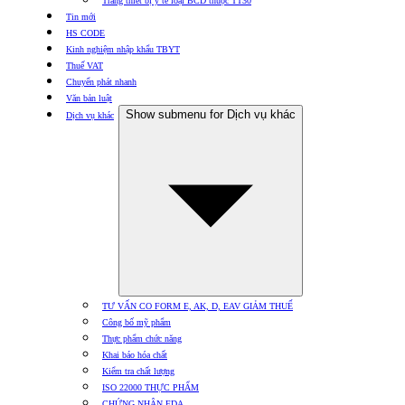
Trang thiết bị y tế loại BCD thuộc TT30
Tin mới
HS CODE
Kinh nghiệm nhập khẩu TBYT
Thuế VAT
Chuyển phát nhanh
Văn bản luật
Show submenu for Dịch vụ khác
Dịch vụ khác
TƯ VẤN CO FORM E, AK, D, EAV GIẢM THUẾ
Công bố mỹ phẩm
Thực phẩm chức năng
Khai báo hóa chất
Kiểm tra chất lượng
ISO 22000 THỰC PHẨM
CHỨNG NHẬN FDA