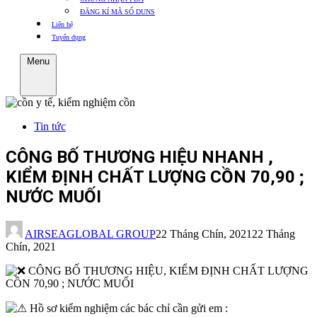
ĐĂNG KÍ MÃ SỐ DUNS
Liên hệ
Tuyển dụng
Menu
Tin tức
CÔNG BỐ THƯƠNG HIỆU NHANH ,
KIỂM ĐỊNH CHẤT LƯỢNG CỒN 70,90 ;
NƯỚC MUỐI
AIRSEAGLOBAL GROUP
22 Tháng Chín, 2021
22 Tháng
Chín, 2021
CÔNG BỐ THƯƠNG HIỆU, KIỂM ĐỊNH CHẤT LƯỢNG
CỒN 70,90 ; NƯỚC MUỐI
Hồ sơ kiểm nghiệm các bác chỉ cần gửi em :