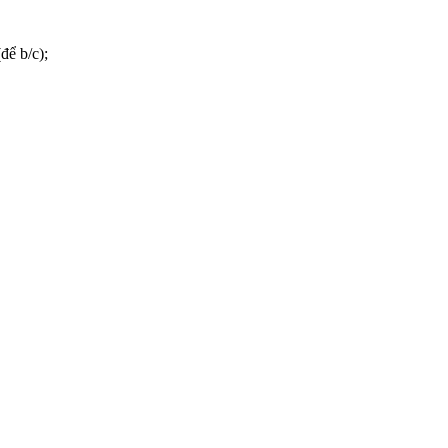
để b/c);