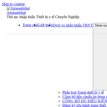
Skip to content
Airseaglobal
Thủ tục nhập khẩu Thiết bị y tế Chuyên Nghiệp
Trang chủ
Giới thiệu
Dịch vụ nhập khẩu TBYT
Show su
Phân loại Trang thiết bị y tế
Công bố tiêu chuẩn áp dụng đối
CÔNG BỐ ĐỦ ĐIỀU KIỆN 
Đăng ký lưu hành trang thiết