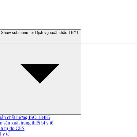
Show submenu for Dịch vụ xuất khẩu TBYT
uẩn chất lượng ISO 13485
 sản xuất trang thiết bị y tế
nh tự do CFS
 y tế