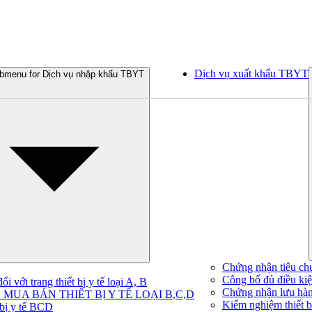
Dịch vụ xuất khẩu TBYT
bmenu for Dịch vụ nhập khẩu TBYT
Chứng nhận tiêu ch
Công bố đủ điều kiện
 với trang thiết bị y tế loại A, B
Chứng nhận lưu hà
MUA BÁN THIẾT BỊ Y TẾ LOẠI B,C,D
Kiểm nghiệm thiết bị
 bị y tế BCD