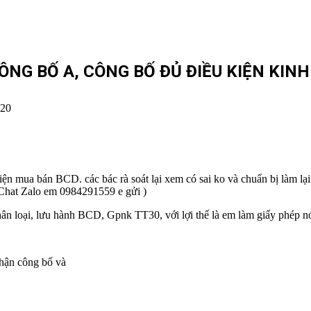
ÔNG BỐ A, CÔNG BỐ ĐỦ ĐIỀU KIỆN KIN
020
ện mua bán BCD. các bác rà soát lại xem có sai ko và chuẩn bị làm lạ
 Chat Zalo em 0984291559 e gửi )
n loại, lưu hành BCD, Gpnk TT30, với lợi thế là em làm giấy phép nó 
nhận công bố và