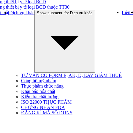
ng thiết bị y tế loại BCD
ng thiết bị y tế loại BCD thuộc TT30
 luật
Liên 
Dịch vụ khác
Show submenu for Dịch vụ khác
TƯ VẤN CO FORM E, AK, D, EAV GIẢM THUẾ
Công bố mỹ phẩm
Thực phẩm chức năng
Khai báo hóa chất
Kiểm tra chất lượng
ISO 22000 THỰC PHẨM
CHỨNG NHẬN FDA
ĐĂNG KÍ MÃ SỐ DUNS