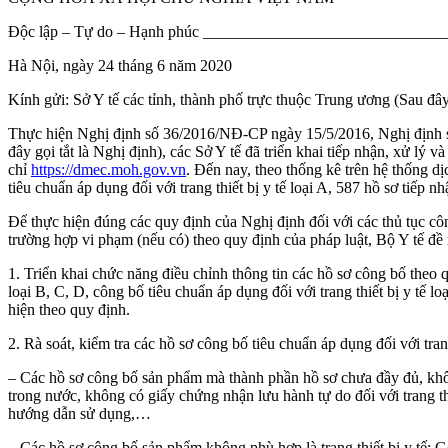
Độc lập – Tự do – Hạnh phúc _____________________________
Hà Nội, ngày 24 tháng 6 năm 2020
Kính gửi: Sở Y tế các tỉnh, thành phố trực thuộc Trung ương (Sau đây 
Thực hiện Nghị định số 36/2016/NĐ-CP ngày 15/5/2016, Nghị định s
đây gọi tắt là Nghị định), các Sở Y tế đã triển khai tiếp nhận, xử lý v
chỉ
https://dmec.moh.gov.vn
. Đến nay, theo thống kê trên hệ thống dị
tiêu chuẩn áp dụng đối với trang thiết bị y tế loại A, 587 hồ sơ tiếp n
Để thực hiện đúng các quy định của Nghị định đối với các thủ tục công
trường hợp vi phạm (nếu có) theo quy định của pháp luật, Bộ Y tế đề n
1. Triển khai chức năng điều chỉnh thông tin các hồ sơ công bố theo qu
loại B, C, D, công bố tiêu chuẩn áp dụng đối với trang thiết bị y tế 
hiện theo quy định.
2. Rà soát, kiểm tra các hồ sơ công bố tiêu chuẩn áp dụng đối với tra
– Các hồ sơ công bố sản phẩm mà thành phần hồ sơ chưa đầy đủ, không
trong nước, không có giấy chứng nhận lưu hành tự do đối với trang 
hướng dẫn sử dụng,…
– Các hồ sơ công bố sản phẩm không phù hợp là trang thiết bị y tế: Ge