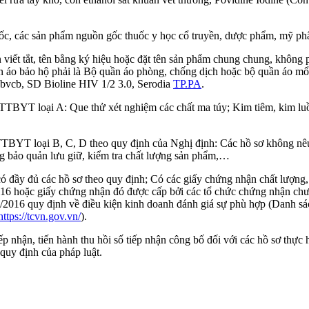
thuốc, các sản phẩm nguồn gốc thuốc y học cổ truyền, dược phẩm, mỹ 
 viết tắt, tên bằng ký hiệu hoặc đặt tên sản phẩm chung chung, không phả
quần áo bảo hộ phải là Bộ quần áo phòng, chống dịch hoặc bộ quần áo 
 bvcb, SD Bioline HIV 1/2 3.0, Serodia
TP.PA
.
TBYT loại A: Que thử xét nghiệm các chất ma túy; Kim tiêm, kim luồn
TTBYT loại B, C, D theo quy định của Nghị định: Các hồ sơ không nêu c
tàng bảo quản lưu giữ, kiểm tra chất lượng sản phẩm,…
 có đầy đủ các hồ sơ theo quy định; Có các giấy chứng nhận chất lượng
6 hoặc giấy chứng nhận đó được cấp bởi các tổ chức chứng nhận chưa
2016 quy định về điều kiện kinh doanh đánh giá sự phù hợp (Danh sá
https://tcvn.gov.vn/
).
iếp nhận, tiến hành thu hồi số tiếp nhận công bố đối với các hồ sơ thự
quy định của pháp luật.