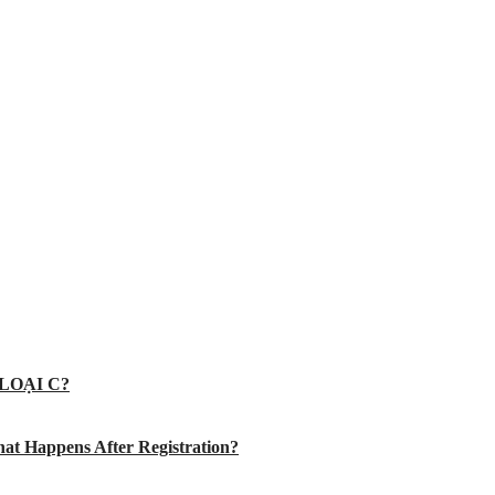
LOẠI C?
at Happens After Registration?