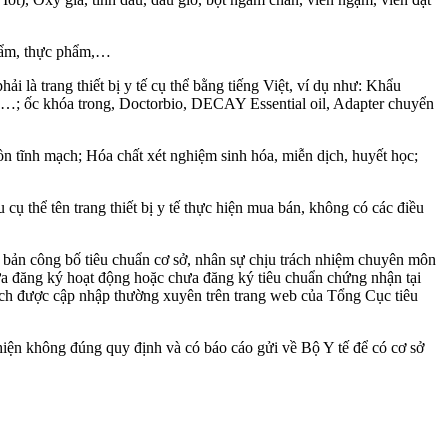
phẩm, thực phẩm,…
i là trang thiết bị y tế cụ thể bằng tiếng Việt, ví dụ như: Khẩu
mổ…; ốc khóa trong, Doctorbio, DECAY Essential oil, Adapter chuyển
 tĩnh mạch; Hóa chất xét nghiệm sinh hóa, miễn dịch, huyết học;
ụ thể tên trang thiết bị y tế thực hiện mua bán, không có các điều
, bản công bố tiêu chuẩn cơ sở, nhân sự chịu trách nhiệm chuyên môn
 đăng ký hoạt động hoặc chưa đăng ký tiêu chuẩn chứng nhận tại
ch được cập nhập thường xuyên trên trang web của Tổng Cục tiêu
c hiện không đúng quy định và có báo cáo gửi về Bộ Y tế để có cơ sở