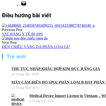
Điều hướng bài viết
Previous Post
VAT HÀNG Y TẾ BỊ 10%
Next Post
ĐÈN CHIẾU VÀNG DA PHÂN LOẠI GÌ?
Tin mới
THỦ TỤC NHẬP KHẨU HỢP KIM ĐÚC RĂNG GIẢ
24 Tháng Bảy, 2026
MÁY CẢM BIẾN ĐO SPO2 PHÂN LOẠI B HAY PHÂN 
23 Tháng Bảy, 2026
Medical Device Import License in Vietnam – Wh
6 Tháng Tư, 2026