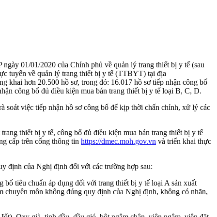
y 01/01/2020 của Chính phủ về quản lý trang thiết bị y tế (sau
rực tuyến về quản lý trang thiết bị y tế (TTBYT) tại địa
công khai hơn 20.500 hồ sơ, trong đó: 16.017 hồ sơ tiếp nhận công bố
 nhận công bố đủ điều kiện mua bán trang thiết bị y tế loại B, C, D.
à soát việc tiếp nhận hồ sơ công bố để kịp thời chấn chỉnh, xử lý các
rang thiết bị y tế, công bố đủ điều kiện mua bán trang thiết bị y tế
ung cấp trên cổng thông tin
https://dmec.moh.gov.vn
và triển khai thực
quy định của Nghị định đối với các trường hợp sau:
 tiêu chuẩn áp dụng đối với trang thiết bị y tế loại A sản xuất
nhiệm chuyên môn không đúng quy định của Nghị định, không có nhãn,
Iốt), Oxy già, tinh dầu, dầu gió, bột ngâm chân, viên ngậm, viên đặt