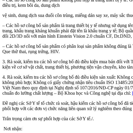
điều trị, kem bôi da, dung dịch
vệ sinh, dung dịch sua đuổi côn trùng, miếng dán say xe, máy sắc 
– Các hồ sơ công bố sản phẩm là trang thiết bị y tế nhưng sử dụng tên
trang, khẩu trang kháng khuẩn phải đặt tên là khẩu trang y tế; Bộ 
đổi 2D/3D nối với màn hình Einstein Vision 2.0 chuẩn CF, Dr.DND,
– Các hồ sơ công bố sản phẩm có phân loại sản phẩm không đúng là T
Que thử thai, rụng trứng, HIV.
3. Rà soát, kiểm tra các hồ sơ công bố đủ điều kiện mua bán đối với 
kiện về cơ sở vật chất, trang thiết bị, phương tiện vận chuyển, kho 
4. Rà soát, kiểm tra các hồ sơ công bố đủ điều kiện sản xuất: Không
không phù hợp; Không có giấy chứng nhận tiêu chuẩn ISO 13485:201
Việt Nam theo quy định tại Nghị định số 107/2016/NĐ-CP ngày 01/7/
chuẩn đo lường chất lượng – Bộ Khoa học và Công nghệ tại địa chỉ:
Đề nghị các Sở Y tế tổ chức rà soát, hậu kiểm các hồ sơ công bố đã t
phối hợp với các đơn vị chức năng liên quan xử lý nghiêm theo đúng 
Trân trọng cảm ơn sự phối hợp của các Sở Y tế./.
Nơi nhận: