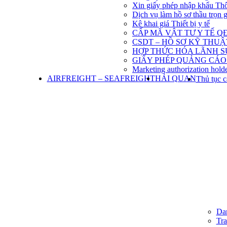
Xin giấy phép nhập khẩu Th
Dịch vụ làm hồ sơ thầu trọn 
Kê khai giá Thiết bị y tế
CẤP MÃ VẬT TƯ Y TẾ QĐ
CSDT – HỒ SƠ KỸ THU
HỢP THỨC HÓA LÃNH S
GIẤY PHÉP QUẢNG CÁO
Marketing authorization holde
AIRFREIGHT – SEAFREIGHT
HẢI QUAN
Thủ tục c
Dan
Tra