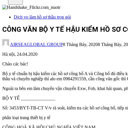
Dịch vụ làm hồ sơ thầu trọn gói
CÔNG VĂN BỘ Y TẾ HẬU KIỂM HỒ SƠ C
AIRSEAGLOBAL GROUP
8 Tháng Bảy, 2020
8 Tháng Bảy, 2
Hà nội, 24.04.2020
Chào các bác!
Bộ y tế chuẩn bị hậu kiểm các hồ sơ công bố A và Công bố đủ điều ki
thầu và chuyên nghiệp thì alo em 0984291559, cần công văn gốc thì
Ngoài ra bên em làm chuyên vận chuyển Exw, Fob, khai hải quan, phâ
BỘ Y TẾ _______________
Số: 3453/BYT-TB-CT V/v rà soát, kiểm tra các hồ sơ công bố, tiếp 
phân loại trang thiết bị y tế
CỘNG HOÀ XÃ HỘI CHỦ NGHĨA VIỆT NAM