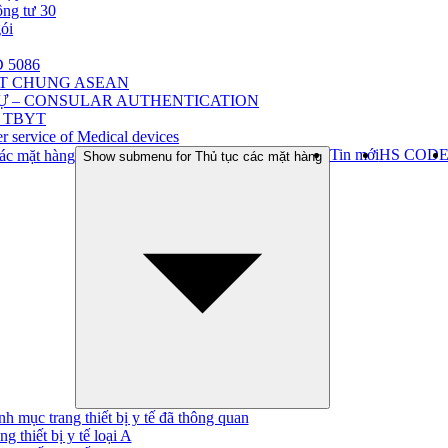
ông tư 30
gói
 5086
ẬT CHUNG ASEAN
Ự – CONSULAR AUTHENTICATION
 TBYT
r service of Medical devices
Tin mới
HS COD
ác mặt hàng
Show submenu for Thủ tục các mặt hàng
h mục trang thiết bị y tế đã thông quan
ng thiết bị y tế loại A