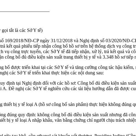
______________________
gọi tắt là các Sở Y tế)
ố 169/2018/NĐ-CP ngày 31/12/2018 và Nghị định số 03/2020/NĐ-CP ngà
à trả kết quả phiếu tiếp nhận công bố hồ sơ trên hệ thống dịch vụ công t
ch vụ công trực tuyến, các Sở Y tế đã tiếp nhận, xử lý, trả kết quả và 
hận công bố đủ điều kiện sản xuất trang thiết bị y tế và 3.348 hồ sơ tiếp
 bố được triển khai tại các Sở Y tế và tăng cường công tác hậu kiểm, r
ghị các Sở Y tế triển khai thực hiện các nội dung sau:
y định tại Nghị định đối với các hồ sơ: Công bố đủ điều kiện sản xuất t
loại A. Đề nghị các Sở Y tế nghiên cứu các tài liệu hướng dẫn đã được c
ng thiết bị y tế loại A (hồ sơ công bố sản phẩm) thực hiện không đúng 
 đúng quy định: không công bố đủ điều kiện sản xuất nhưng đã công bố
thiết bị y tế loại A nhập khẩu, văn bằng chứng chỉ người chịu trách 
l rửa tay khô, cồn ethanol sát khuẩn vết thương, Povidine Iodine (Cồn 