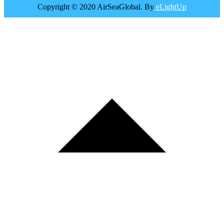
Copyright © 2020 AirSeaGlobal. By
eLightUp