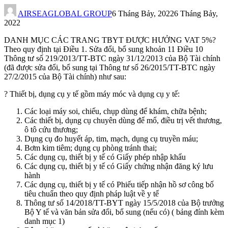
AIRSEAGLOBAL GROUP
6 Tháng Bảy, 2022
6 Tháng Bảy,
2022
DANH MỤC CÁC TRANG TBYT ĐƯỢC HƯỞNG VAT 5%?
Theo quy định tại Điều 1. Sửa đổi, bổ sung khoản 11 Điều 10
Thông tư số 219/2013/TT-BTC ngày 31/12/2013 của Bộ Tài chính
(đã được sửa đổi, bổ sung tại Thông tư số 26/2015/TT-BTC ngày
27/2/2015 của Bộ Tài chính) như sau:
? Thiết bị, dụng cụ y tế gồm máy móc và dụng cụ y tế:
Các loại máy soi, chiếu, chụp dùng để khám, chữa bệnh;
Các thiết bị, dụng cụ chuyên dùng để mổ, điều trị vết thương,
ô tô cứu thương;
Dụng cụ đo huyết áp, tim, mạch, dụng cụ truyền máu;
Bơm kim tiêm; dụng cụ phòng tránh thai;
Các dụng cụ, thiết bị y tế có Giấy phép nhập khẩu
Các dụng cụ, thiết bị y tế có Giấy chứng nhận đăng ký lưu
hành
Các dụng cụ, thiết bị y tế có Phiếu tiếp nhận hồ sơ công bố
tiêu chuẩn theo quy định pháp luật về y tế
Thông tư số 14/2018/TT-BYT ngày 15/5/2018 của Bộ trưởng
Bộ Y tế và văn bản sửa đổi, bổ sung (nếu có) ( bảng đính kèm
danh mục 1)