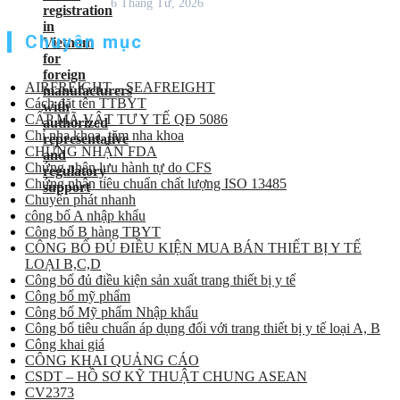
6 Tháng Tư, 2026
Chuyên mục
AIRFREIGHT – SEAFREIGHT
Cách đặt tên TTBYT
CẤP MÃ VẬT TƯ Y TẾ QĐ 5086
Chỉ nha khoa, tăm nha khoa
CHỨNG NHẬN FDA
Chứng nhận lưu hành tự do CFS
Chứng nhận tiêu chuẩn chất lượng ISO 13485
Chuyển phát nhanh
công bố A nhập khẩu
Công bố B hàng TBYT
CÔNG BỐ ĐỦ ĐIỀU KIỆN MUA BÁN THIẾT BỊ Y TẾ
LOẠI B,C,D
Công bố đủ điều kiện sản xuất trang thiết bị y tế
Công bố mỹ phẩm
Công bố Mỹ phẩm Nhập khẩu
Công bố tiêu chuẩn áp dụng đối với trang thiết bị y tế loại A, B
Công khai giá
CÔNG KHAI QUẢNG CÁO
CSDT – HỒ SƠ KỸ THUẬT CHUNG ASEAN
CV2373