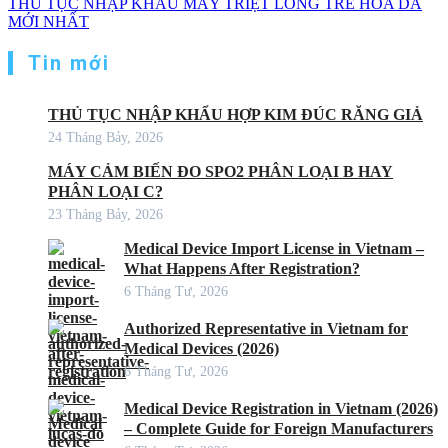
THỦ TỤC NHẬP KHẨU MÁY TRIỆT LÔNG TRẺ HÓA DA
MỚI NHẤT
Tin mới
THỦ TỤC NHẬP KHẨU HỢP KIM ĐÚC RĂNG GIẢ
24 Tháng Bảy, 2026
MÁY CẢM BIẾN ĐO SPO2 PHÂN LOẠI B HAY
PHÂN LOẠI C?
23 Tháng Bảy, 2026
Medical Device Import License in Vietnam –
What Happens After Registration?
6 Tháng Tư, 2026
Authorized Representative in Vietnam for
Medical Devices (2026)
6 Tháng Tư, 2026
Medical Device Registration in Vietnam (2026)
– Complete Guide for Foreign Manufacturers