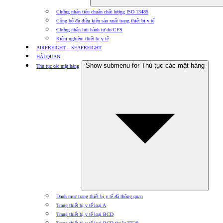
Chứng nhận tiêu chuẩn chất lượng ISO 13485
Công bố đủ điều kiện sản xuất trang thiết bị y tế
Chứng nhận lưu hành tự do CFS
Kiểm nghiệm thiết bị y tế
AIRFREIGHT – SEAFREIGHT
HẢI QUAN
Show submenu for Thủ tục các mặt hàng
Thủ tục các mặt hàng
Danh mục trang thiết bị y tế đã thông quan
Trang thiết bị y tế loại A
Trang thiết bị y tế loại BCD