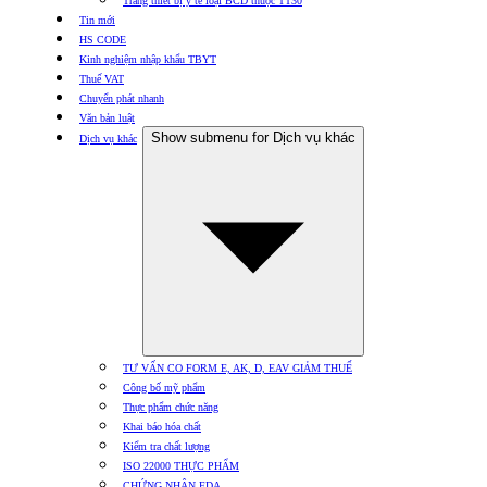
Trang thiết bị y tế loại BCD thuộc TT30
Tin mới
HS CODE
Kinh nghiệm nhập khẩu TBYT
Thuế VAT
Chuyển phát nhanh
Văn bản luật
Show submenu for Dịch vụ khác
Dịch vụ khác
TƯ VẤN CO FORM E, AK, D, EAV GIẢM THUẾ
Công bố mỹ phẩm
Thực phẩm chức năng
Khai báo hóa chất
Kiểm tra chất lượng
ISO 22000 THỰC PHẨM
CHỨNG NHẬN FDA