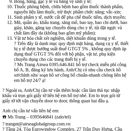
Bông, băng, gạc y tế và băng vệ sinh y tế;
Thuốc phòng bệnh, chữa bệnh bao gồm thuốc thành phẩm,
nguyên liệu làm thuốc, trừ thực phẩm chức năng; vắc-xin;
Sinh phẩm y tế, nước cất để pha chế thuốc tiêm, dịch truyền;
Mũ, quần áo, khẩu trang, săng mổ, bao tay, bao chi dưới, bao
giày, khăn, găng tay chuyên dùng cho y tế, túi đặt ngực và
chất làm đầy da (không bao gồm mỹ phẩm);
Vật tư hóa chất xét nghiệm, diệt khuẩn dùng trong y tế.
? Trên đây là danh mục quy định mặt hàng, dụng cụ y tế, thiết
bị y tế được hưởng suất thuế GTGT 5% , không quy định áp
dụng thuế GTGT 5% đối với bộ phận, vật tư, phụ kiện
chuyên dụng cho các trang thiết bị y tế.
? Ms Trang Airsea 0395.646.841 hỗ trợ check miễn phí công
bố A, B, đăng ký lưu hành, Anh/Chị có nhu cầu check hồ
sơ/chỉnh sửa/ soạn hồ sơ công bố chuẩn-nhanh chóng liên hệ
em hỗ trợ 24/7 ạ!
? Ngoài ra, Anh/Chị cần tư vấn thêm hoặc cần làm thủ tục nhập
khẩu và trọn gói giấy tờ liên hệ em hỗ trợ nhé. Em lo trọn gói từ
giấy tờ tới vận chuyển door to door, thông quan hai đầu ạ.
Anh chị cần tư vấn liên hệ em:
☎️ Ms Trang – 0395646841 (zalo/tel)
? trangnt@airseaglobalgroup.com.vn
? Tầng 24, Tòa Eurowindow Complex, 27 Trần Duy Hưng, Cầu