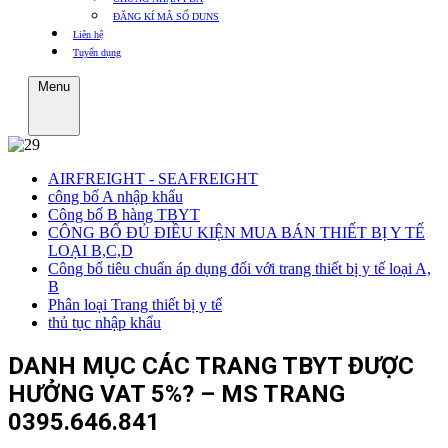
ĐĂNG KÍ MÃ SỐ DUNS
Liên hệ
Tuyển dụng
Menu
AIRFREIGHT - SEAFREIGHT
công bố A nhập khẩu
Công bố B hàng TBYT
CÔNG BỐ ĐỦ ĐIỀU KIỆN MUA BÁN THIẾT BỊ Y TẾ
LOẠI B,C,D
Công bố tiêu chuẩn áp dụng đối với trang thiết bị y tế loại A,
B
Phân loại Trang thiết bị y tế
thủ tục nhập khẩu
DANH MỤC CÁC TRANG TBYT ĐƯỢC
HƯỞNG VAT 5%? – MS TRANG
0395.646.841