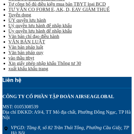
Tự công bố đủ điều kiện mua bán TBYT loại BCD
TƯ VẤN CO FORM E, AK, D, EAV GIẢM THUẾ
Tuyển dụng
ỦY quyền lưu hành
Uỷ quyền lưu hành để nhập khẩu
Ủy quyền lưu hành để nhập khẩu
Văn bản chỉ đạo điều hành
VĂN BẢN LUẬT
Văn bản pháp luật
Văn bản pháp quy
vào thầu ttbyt
Xin giấy phép nhập khẩu Thông tư 30
xuất khẩu khẩu trang
Liên hệ
CÔNG TY CỔ PHẦN TẬP ĐOÀN AIRSEAGLOBAL
MST: 0105308539
Địa chỉ ĐKKD: A9/4, TT Mỏ địa chất, Phường Đông Ngạc, TP Hà
Nội
VPGD: Tầng 8, số 82 Trần Thái Tông, Phường Cầu Giấy, TP
Hà Nội