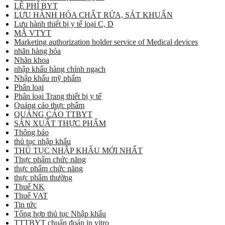
LỆ PHÍ BYT
LƯU HÀNH HÓA CHẤT RỬA, SÁT KHUẨN
Lưu hành thiết bị y tế loại C, D
MÃ VTYT
Marketing authorization holder service of Medical devices
nhãn hàng hóa
Nhãn khoa
nhập khẩu hàng chính ngạch
Nhập khẩu mỹ phẩm
Phân loại
Phân loại Trang thiết bị y tế
Quảng cáo thực phẩm
QUẢNG CÁO TTBYT
SẢN XUẤT THỰC PHẨM
Thông báo
thủ tục nhập khẩu
THỦ TỤC NHẬP KHẨU MỚI NHẤT
Thực phẩm chức năng
thực phẩm chức năng
thực phẩm thường
Thuế NK
Thuế VAT
Tin tức
Tổng hợp thủ tục Nhập khẩu
TTTBYT chuẩn đoán in vitro