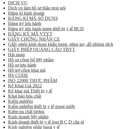
DỊCH VỤ
Dịch vụ làm hồ sơ thầu trọn gói
Đăng kí kinh doanh
ĐĂNG KÍ MÃ SỐ DUNS
Đăng ký lưu hành
Đăng ký lưu hành trang thiết bị y tế BCD
ĐĂNG KÝ MÃ VTYT
GIẤY CHỨNG NHẬN CE
GIấy phép kinh doan khẩu trang, găng tay, đồ phòng dịch
GIẤY PHÉP QUẢNG CÁO TBYT
Hải quan
Hồ sơ công bố Mỹ phẩm
Hồ sơ lưu hành
Hỗ trợ công khai giá
HS CODE
ISO 22000 THỰC PHẨM
Kê Khai Giá 2022
Kê khai giá Thiết bị y tế
Khai báo hóa chất
Kiểm nghiệm
Kiểm nghiệm thiết bị y tế trong nước
Kiểm tra chất lượng
Kinh doanh Mỹ phẩm
Kinh doanh thiết bị y tế loại B,C,D cần gì
Kinh nghiệm nhập hàng y tế