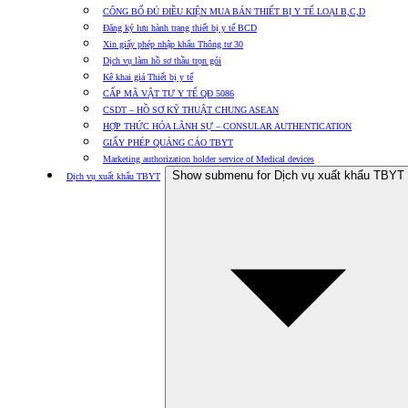
CÔNG BỐ ĐỦ ĐIỀU KIỆN MUA BÁN THIẾT BỊ Y TẾ LOẠI B,C,D
Đăng ký lưu hành trang thiết bị y tế BCD
Xin giấy phép nhập khẩu Thông tư 30
Dịch vụ làm hồ sơ thầu trọn gói
Kê khai giá Thiết bị y tế
CẤP MÃ VẬT TƯ Y TẾ QĐ 5086
CSDT – HỒ SƠ KỸ THUẬT CHUNG ASEAN
HỢP THỨC HÓA LÃNH SỰ – CONSULAR AUTHENTICATION
GIẤY PHÉP QUẢNG CÁO TBYT
Marketing authorization holder service of Medical devices
Show submenu for Dịch vụ xuất khẩu TBYT
Dịch vụ xuất khẩu TBYT